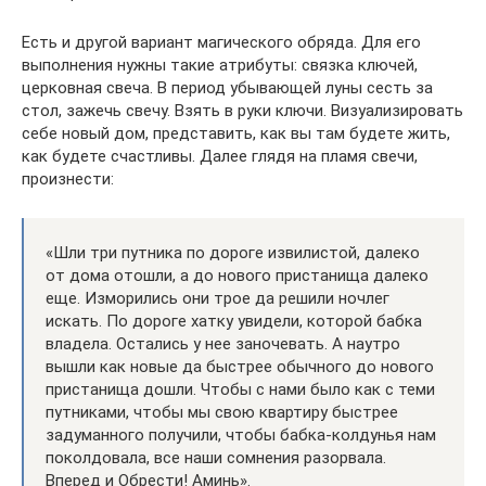
Есть и другой вариант магического обряда. Для его
выполнения нужны такие атрибуты: связка ключей,
церковная свеча. В период убывающей луны сесть за
стол, зажечь свечу. Взять в руки ключи. Визуализировать
себе новый дом, представить, как вы там будете жить,
как будете счастливы. Далее глядя на пламя свечи,
произнести:
«Шли три путника по дороге извилистой, далеко
от дома отошли, а до нового пристанища далеко
еще. Изморились они трое да решили ночлег
искать. По дороге хатку увидели, которой бабка
владела. Остались у нее заночевать. А наутро
вышли как новые да быстрее обычного до нового
пристанища дошли. Чтобы с нами было как с теми
путниками, чтобы мы свою квартиру быстрее
задуманного получили, чтобы бабка-колдунья нам
поколдовала, все наши сомнения разорвала.
Вперед и Обрести! Аминь».