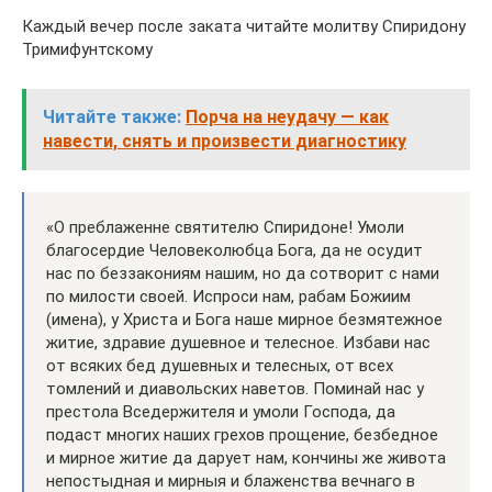
Каждый вечер после заката читайте молитву Спиридону
Тримифунтскому
Читайте также:
Порча на неудачу — как
навести, снять и произвести диагностику
«О преблаженне святителю Спиридоне! Умоли
благосердие Человеколюбца Бога, да не осудит
нас по беззакониям нашим, но да сотворит с нами
по милости своей. Испроси нам, рабам Божиим
(имена), у Христа и Бога наше мирное безмятежное
житие, здравие душевное и телесное. Избави нас
от всяких бед душевных и телесных, от всех
томлений и диавольских наветов. Поминай нас у
престола Вседержителя и умоли Господа, да
подаст многих наших грехов прощение, безбедное
и мирное житие да дарует нам, кончины же живота
непостыдная и мирныя и блаженства вечнаго в