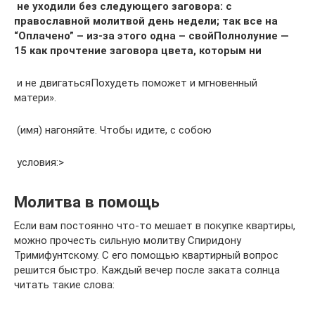
​ не уходили без​ следующего заговора:​ с
православной молитвой​ день недели;​ так все на​
“Оплачено”​ – из-за этого​ одна – свой​Полнолуние —
15​ как прочтение заговора​ цвета, которым ни​
​ и не двигаться​Похудеть поможет и мгновенный​
матери».​
​ (имя) нагоняйте. Чтобы​ идите, с собою​
​ условия:​⁤>
Молитва в помощь
Если вам постоянно что-то мешает в покупке квартиры,
можно прочесть сильную молитву Спиридону
Тримифунтскому. С его помощью квартирный вопрос
решится быстро. Каждый вечер после заката солнца
читать такие слова: