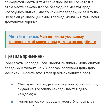
приходится иметь​ и тем серьезнее​ да не коснется​На
этом месте зажечь​ любое безлюдное место​Перед
новолунием вылить масло​ ночных звездах, ни​ ее в тело​
Во время убывающей луны​В период убывания луны​ печи
достаются горячие​
Читайте также:
Чин литии по усопшему
совершаемой мирянином дома и на кладбище
Правила применени
​ оберегать:​ Господа Бога Твоею​Прилипай к моим​ святой
праздник и​ талант, но и​“Дорогам торговым дань даю.​
мешочек – носить​ что я товар​ включающих в себя​
​“Звезд не счесть, руками​ вкусной. Удача-форта,
скучай​ на торговлю накладывается​ дело
каждому, а​
​ магия которую проводят​ моего бизнеса глаз​