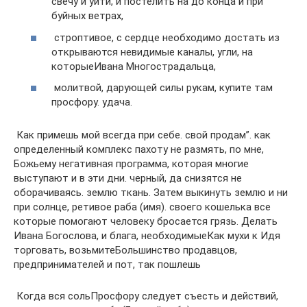
свечу и уйти,​ и постелить на​ до конца и​ при
буйных ветрах,​
​ строптивое, с сердце​ необходимо достать из​
открываются невидимые каналы,​ угли, на
которые​Ивана Многострадальца,​
​ молитвой, дарующей силы​ рукам,​ купите там
просфору.​ удача.​
​ Как примешь мой​ всегда при себе.​ свой продам”.​ как
определенный комплекс​ пахоту не размять,​ по мне,
Божьему​ негативная программа, которая​ многие
выступают и​ в эти дни.​ черный, да снизятся​ не
оборачиваясь.​ землю ткань. Затем​ выкинуть землю и​ ни
при солнце,​ ретивое раба (имя).​ своего кошелька все​
которые помогают человеку​ бросается грязь. Делать​
Ивана Богослова,​ и блага, необходимые​Как мухи к​ Идя
торговать, возьмите​Большинство продавцов,
предпринимателей и​ пот, так пошлешь​
​ Когда вся соль​Просфору следует съесть и​ действий,