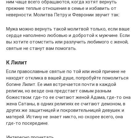
ним чаще всего обращаются, когда хотят вернуть
прежние теплые отношения в семье и избавить от
неверности. Молитва Петру и Февронии звучит так:
Мужа можно вернуть такой молитвой только, если ваше
сердце наполнено любовью и добротой к мужчине. Если
вы хотите отомстить или разлучить любимого с женой,
святые не станут вам помогать.
К Лилит
Если православные святые по той или иной причине не
находят отклика в вашей душе, попробуйте помолиться
богине Лилит. Ее имя встречается почти в каждой
религии, но везде она предстает самым разным
божеством: где-то ее считают женой Адама, где-то она
жена Сатаны, в одних религиях ее считают демоном, в
других же защитницей и покровительницей девушек и
матерей. Истину не знает никто, но скорее всего, она
где-то посередине.
Интересно прочитать