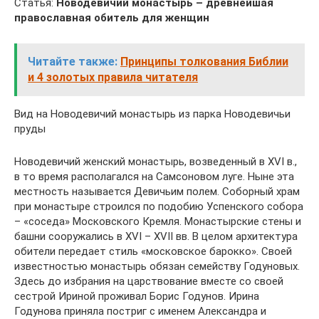
Статья:
Новодевичий монастырь – древнейшая
православная обитель для женщин
Читайте также:
Принципы толкования Библии
и 4 золотых правила читателя
Вид на Новодевичий монастырь из парка Новодевичьи
пруды
Новодевичий женский монастырь, возведенный в XVI в.,
в то время располагался на Самсоновом луге. Ныне эта
местность называется Девичьим полем. Соборный храм
при монастыре строился по подобию Успенского собора
– «соседа» Московского Кремля. Монастырские стены и
башни сооружались в XVI – XVII вв. В целом архитектура
обители передает стиль «московское барокко». Своей
известностью монастырь обязан семейству Годуновых.
Здесь до избрания на царствование вместе со своей
сестрой Ириной проживал Борис Годунов. Ирина
Годунова приняла постриг с именем Александра и