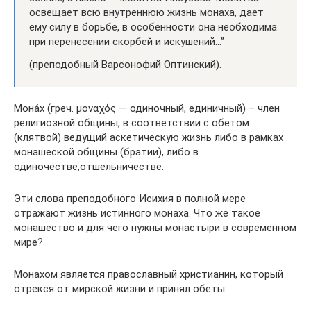
освещает всю внут­реннюю жизнь монаха, дает
ему силу в борьбе, в особенности она необходима
при перенесении скорбей и искушений…”
(преподобный Варсонофий Оптинский).
Мона́х (греч. μοναχός — одиночный, единичный) – член
религиозной общины, в соответствии с обетом
(клятвой) ведущий аскетическую жизнь либо в рамках
монашеской общины (братии), либо в
одиночестве,отшельничестве.
Эти слова преподобного Исихия в полной мере
отражают жизнь истинного монаха. Что же такое
монашество и для чего нужны монастыри в современном
мире?
Монахом является православный христианин, который
отрекся от мирской жизни и принял обеты: