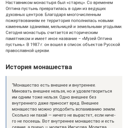
Наставником монастыря был «старец». Со временем
Оптина пустынь превратилась в один из ведущих
духовных центров. Благодаря многочисленным
пожертвованиям ее территория пополнилась новыми
каменными зданиями, мельницей и земельными угодьями.
Сегодня монастырь считается историческим
памятником и имеет иное название – «Музей Оптина
пустынь». В 1987 г. он вошел в список объектов Русской
православной церкви.
История монашества
“Монашество есть внешнее и внутреннее.
Миновать внешнее нельзя, но и удовлетвориться
им одним тоже нельзя. Одно внешнее без
внутреннего даже приносит вред. Внешнее
монашество можно уподобить вспахиванию земли.
Сколько ни пахай — ничего не вырастет, если ниче­
го не посеешь. Вот внутреннее монашество и есть
сеяние, а пшено — молитва Иисусова. Молитва