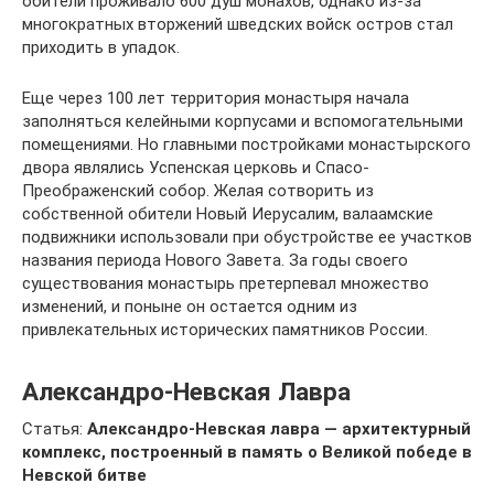
обители проживало 600 душ монахов, однако из-за
многократных вторжений шведских войск остров стал
приходить в упадок.
Еще через 100 лет территория монастыря начала
заполняться келейными корпусами и вспомогательными
помещениями. Но главными постройками монастырского
двора являлись Успенская церковь и Спасо-
Преображенский собор. Желая сотворить из
собственной обители Новый Иерусалим, валаамские
подвижники использовали при обустройстве ее участков
названия периода Нового Завета. За годы своего
существования монастырь претерпевал множество
изменений, и поныне он остается одним из
привлекательных исторических памятников России.
Александро-Невская Лавра
Статья:
Александро-Невская лавра — архитектурный
комплекс, построенный в память о Великой победе в
Невской битве