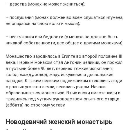
– девства (монах не может жениться);
– послушания (монах должен во всем слушаться игумена,
не опираясь на свою волю и мысли);
– нестяжания или бедности (у монаха не должно быть
никакой собственности, все общее с другими монахами).
Монашество зародилось в Египте во второй половине III
века. Первым монахом стал Антоний Великий, он прожил
в пустыни более 90 лет, перенес тяжкие испытания:
голод, жажду, холод, жару, искушения и дьявольские
нападки. К таким великим подвижникам стекались люди
с разных уголков земли, селились рядом. Начали
образовываться монастыри. В них иноки вместе жили и
трудились под чутким руководством опытного старца
(аббата) по строгому уставу.
Новодевичий женский монастырь