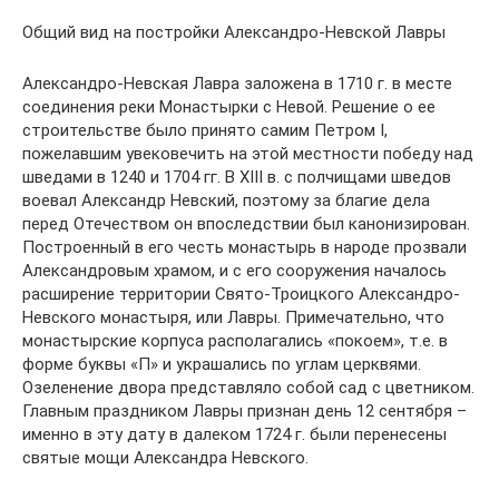
Общий вид на постройки Александро-Невской Лавры
Александро-Невская Лавра заложена в 1710 г. в месте
соединения реки Монастырки с Невой. Решение о ее
строительстве было принято самим Петром I,
пожелавшим увековечить на этой местности победу над
шведами в 1240 и 1704 гг. В XIII в. с полчищами шведов
воевал Александр Невский, поэтому за благие дела
перед Отечеством он впоследствии был канонизирован.
Построенный в его честь монастырь в народе прозвали
Александровым храмом, и с его сооружения началось
расширение территории Свято-Троицкого Александро-
Невского монастыря, или Лавры. Примечательно, что
монастырские корпуса располагались «покоем», т.е. в
форме буквы «П» и украшались по углам церквями.
Озеленение двора представляло собой сад с цветником.
Главным праздником Лавры признан день 12 сентября –
именно в эту дату в далеком 1724 г. были перенесены
святые мощи Александра Невского.