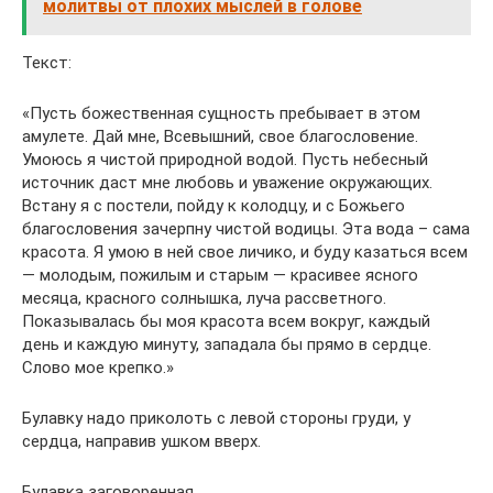
молитвы от плохих мыслей в голове
Текст:
«Пусть божественная сущность пребывает в этом
амулете. Дай мне, Всевышний, свое благословение.
Умоюсь я чистой природной водой. Пусть небесный
источник даст мне любовь и уважение окружающих.
Встану я с постели, пойду к колодцу, и с Божьего
благословения зачерпну чистой водицы. Эта вода – сама
красота. Я умою в ней свое личико, и буду казаться всем
— молодым, пожилым и старым — красивее ясного
месяца, красного солнышка, луча рассветного.
Показывалась бы моя красота всем вокруг, каждый
день и каждую минуту, западала бы прямо в сердце.
Слово мое крепко.»
Булавку надо приколоть с левой стороны груди, у
сердца, направив ушком вверх.
Булавка заговоренная