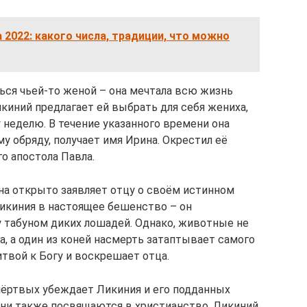
 2022: какого числа, традиции, что можно
ься чьей-то женой – она мечтала всю жизнь
икиний предлагает ей выбрать для себя жениха,
 неделю. В течение указанного времени она
 обряду, получает имя Ирина. Окрестил её
о апостола Павла.
а открыто заявляет отцу о своём истинном
икиния в настоящее бешенство – он
 табуном диких лошадей. Однако, животные не
, а один из коней насмерть затаптывает самого
твой к Богу и воскрешает отца.
мёртвых убеждает Ликиния и его подданных
они также посвящаются в христианство. Ликиний