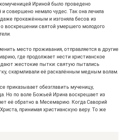
икомученицей Ириной было проведено
и совершено немало чудес. Так она лечила
 даже прокажённым и изгоняла бесов из
 о воскрешении святой умершего молодого
тели.
енить место проживания, отправляется в другие
емврию, где продолжает нести христианское
жидают жестокие пытки: святую пытались
тку, скармливали её раскалённым медным волам.
се приказывает обезглавить мученицу,
да. Но по воле Божьей Ирина воскрешает из
яет её обратно в Месемврию. Когда Саворий
 Христа, принимая христианскую веру. То же