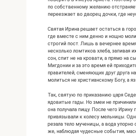
по собственному желанию отстраняет
переезжает во дворец дочки, где неу
Святая Ирина решает остаться в горо
где вместе с ним денно и нощно мол
строгий пост. Лишь в вечернее врем
несколько ломтиков хлеба, запивая и
сон, спит не на кровати, а прямо на с
Мигдонии и за это время ей приходи
правителей, сменяющих друг друга н
молиться не христианскому Богу, а я
Так, святую по приказанию царя Седек
ядовитые гады. Но змеи не причинили
она получала пищу. После чего Ирину
привязывали к колесу мельницы. Одна
резала тело мученицы, а вода упорно
же, наблюдая чудесные события, мас