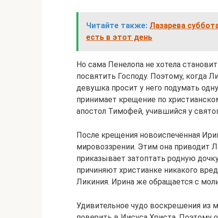
Читайте также:
Лазарева суббота
есть в этот день
Но сама Пенелопа не хотела становит
посвятить Господу. Поэтому, когда Л
девушка просит у него подумать одну
принимает крещение по христианскому
апостол Тимофей, учившийся у святог
После крещения новоиспечённая Ирин
мировоззрении. Этим она приводит Л
приказывает затоптать родную дочку
причиняют христианке никакого вреда
Ликиния. Ирина же обращается с моли
Удивительное чудо воскрешения из 
поверить в Иисуса Христа. Поэтому 