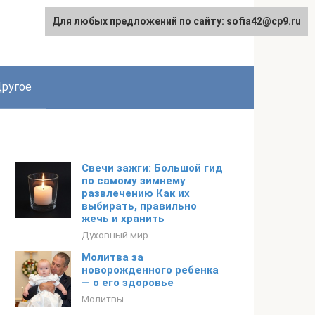
Для любых предложений по сайту: sofia42@cp9.ru
ругое
Свечи зажги: Большой гид
по самому зимнему
развлечению Как их
выбирать, правильно
жечь и хранить
Духовный мир
Молитва за
новорожденного ребенка
— о его здоровье
Молитвы