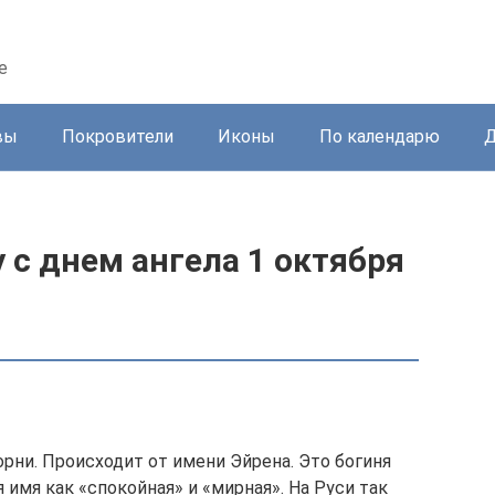
е
вы
Покровители
Иконы
По календарю
Д
 с днем ангела 1 октября
рни. Происходит от имени Эйрена. Это богиня
 имя как «спокойная» и «мирная». На Руси так