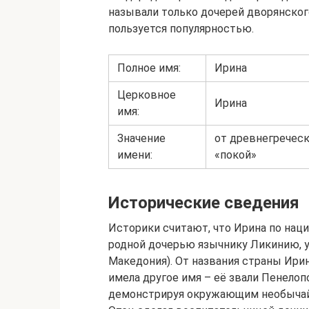
называли только дочерей дворянског
пользуется популярностью.
Полное имя:
Ирина
Церковное
Ирина
имя:
Значение
от древнегреческ
имени:
«покой»
Исторические сведения
Историки считают, что Ирина по наци
родной дочерью язычнику Ликинию, 
Македония). От названия страны Ири
имела другое имя – её звали Пенелоп
демонстрируя окружающим необычайн