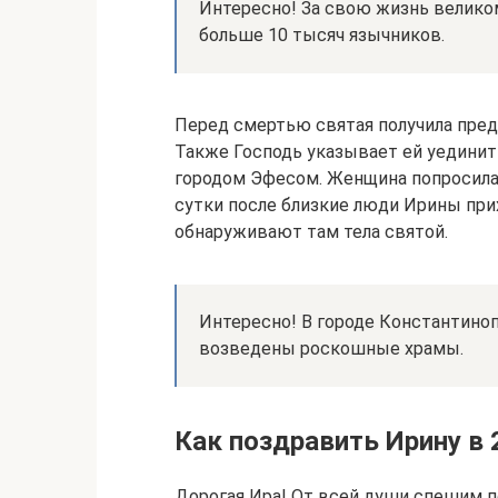
Интересно! За свою жизнь велико
больше 10 тысяч язычников.
Перед смертью святая получила пре
Также Господь указывает ей уединит
городом Эфесом. Женщина попросила,
сутки после близкие люди Ирины прих
обнаруживают там тела святой.
Интересно! В городе Константино
возведены роскошные храмы.
Как поздравить Ирину в 
Дорогая Ира! От всей души спешим п