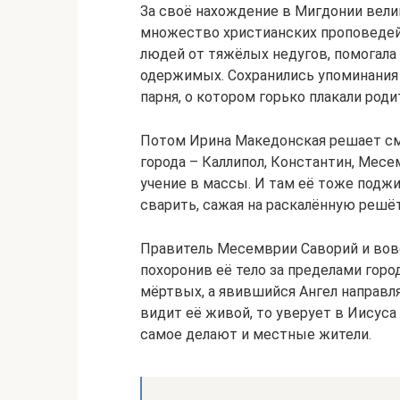
За своё нахождение в Мигдонии вел
множество христианских проповедей 
людей от тяжёлых недугов, помогала
одержимых. Сохранились упоминания
парня, о котором горько плакали роди
Потом Ирина Македонская решает см
города – Каллипол, Константин, Мес
учение в массы. И там её тоже под
сварить, сажая на раскалённую решё
Правитель Месемврии Саворий и вов
похоронив её тело за пределами горо
мёртвых, а явившийся Ангел направл
видит её живой, то уверует в Иисуса
самое делают и местные жители.