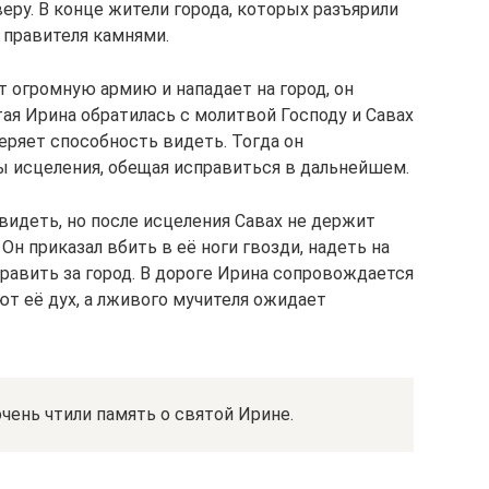
еру. В конце жители города, которых разъярили
 правителя камнями.
 огромную армию и нападает на город, он
тая Ирина обратилась с молитвой Господу и Савах
еряет способность видеть. Тогда он
ны исцеления, обещая исправиться в дальнейшем.
видеть, но после исцеления Савах не держит
Он приказал вбить в её ноги гвозди, надеть на
равить за город. В дороге Ирина сопровождается
т её дух, а лживого мучителя ожидает
ень чтили память о святой Ирине.