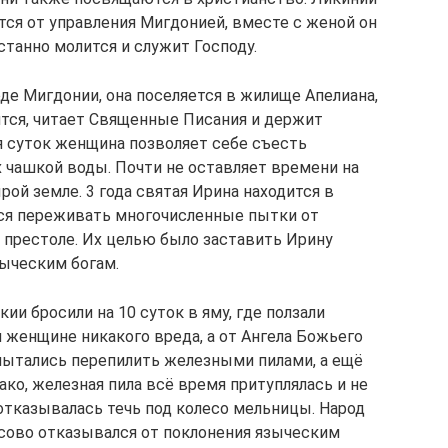
ся от управления Мигдонией, вместе с женой он
станно молится и служит Господу.
де Мигдонии, она поселяется в жилище Апелиана,
ится, читает Священные Писания и держит
я суток женщина позволяет себе съесть
х чашкой воды. Почти не оставляет времени на
ырой земле. 3 года святая Ирина находится в
тся переживать многочисленные пытки от
а престоле. Их целью было заставить Ирину
зыческим богам.
ии бросили на 10 суток в яму, где ползали
 женщине никакого вреда, а от Ангела Божьего
 пытались перепилить железными пилами, а ещё
ко, железная пила всё время притуплялась и не
 отказывалась течь под колесо мельницы. Народ
сово отказывался от поклонения языческим