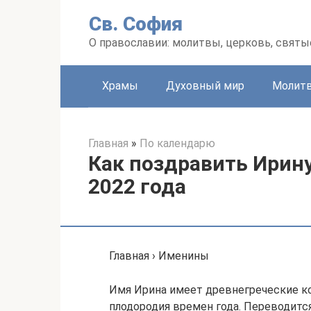
Перейти
Св. София
к
контенту
О православии: молитвы, церковь, святы
Храмы
Духовный мир
Молит
Главная
»
По календарю
Как поздравить Ирину
2022 года
Главная › Именины
Имя Ирина имеет древнегреческие ко
плодородия времен года. Переводится