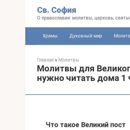
Перейти
Св. София
к
контенту
О православии: молитвы, церковь, святы
Храмы
Духовный мир
Молит
Главная
»
Молитвы
Молитвы для Великог
нужно читать дома 1 
Что такое Великий пост