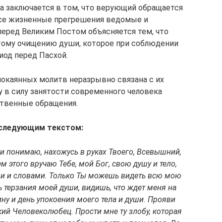
а заключается в том, что верующий обращается
все жизненные прегрешения ведомые и
еред Великим Постом объясняется тем, что
 тому очищению души, которое при соблюдении
иод перед Пасхой.
окаянных молитв неразрывно связана с их
 в силу занятости современного человека
итвенные обращения.
 следующим текстом:
 и понимаю, нахожусь в руках Твоего, Всевышний,
 этого вручаю Тебе, мой Бог, свою душу и тело,
ми и словами. Только Ты можешь видеть всю мою
 терзания моей души, видишь, что ждет меня на
у и день упокоения моего тела и души. Прояви
ий Человеколюбец. Прости мне ту злобу, которая