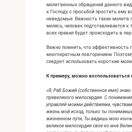
молитвенных обращений данного вид
к Господу с просьбой простить ему 
неведомые. Важность таких молитв п
молясь, человек подготавливается к
всех правил будет происходить в пер
Важно помнить, что эффективность п
многократным повторением. Поэтому
следует использовать короткие мол
К примеру, можно воспользоваться
«Я, Раб Божий (собственное имя) знаю
превеликого милосердия. С пониманием
управляй моими действиями, чувства
жизнь мой исход, только ты понимаешь
жизненном пути, Ты видишь мою кончин
великое милосердие свое ко мне Велик