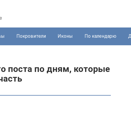
е
вы
Покровители
Иконы
По календарю
Д
о поста по дням, которые
часть