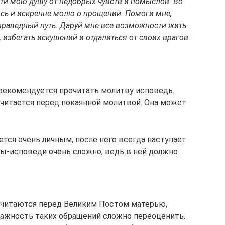
сти мою душу от недобрых чувств и помыслов. Во
сь и искренне молю о прощении. Помоги мне,
 праведный путь. Даруй мне все возможности жить
 избегать искушений и отдалиться от своих врагов.
екомендуется прочитать молитву исповедь.
читается перед покаянной молитвой. Она может
тся очень личным, после него всегда наступает
ы-исповеди очень сложно, ведь в ней должно
 читаются перед Великим Постом матерью,
 Важность таких обращений сложно переоценить.