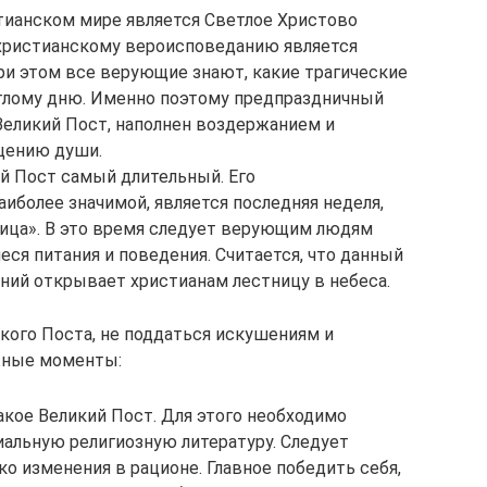
тианском мире является Светлое Христово
 христианскому вероисповеданию является
ри этом все верующие знают, какие трагические
тлому дню. Именно поэтому предпраздничный
 Великий Пост, наполнен воздержанием и
щению души.
й Пост самый длительный. Его
иболее значимой, является последняя неделя,
мица». В это время следует верующим людям
ся питания и поведения. Считается, что данный
ний открывает христианам лестницу в небеса.
кого Поста, не поддаться искушениям и
жные моменты:
такое Великий Пост. Для этого необходимо
иальную религиозную литературу. Следует
ько изменения в рационе. Главное победить себя,