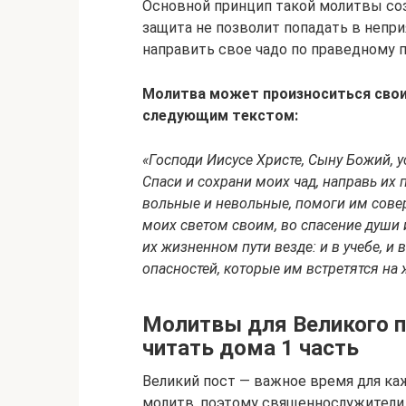
Основной принцип такой молитвы соз
защита не позволит попадать в непр
направить свое чадо по праведному 
Молитва может произноситься свои
следующим текстом:
«Господи Иисусе Христе, Сыну Божий, 
Спаси и сохрани моих чад, направь их 
вольные и невольные, помоги им совер
моих светом своим, во спасение души и
их жизненном пути везде: и в учебе, и в
опасностей, которые им встретятся на
Молитвы для Великого п
читать дома 1 часть
Великий пост — важное время для ка
молитв, поэтому священнослужители