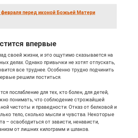
7 февраля перед иконой Божьей Матери
остится впервые
лад своей жизни, и это ощутимо сказывается на
ных делах. Однако привычки не хотят отпускать,
овится все труднее. Особенно трудно подчинить
первые решили поститься.
я послабление для тех, кто болен, для детей,
жно понимать, что соблюдение строжайшей
ной чистоты и праведности. Отказ от белковой и
лько тело, сколько мысли и чувства. Некоторые
та – освободиться от зависти, ненависти,
анизм от лишних килограмм и шлаков.