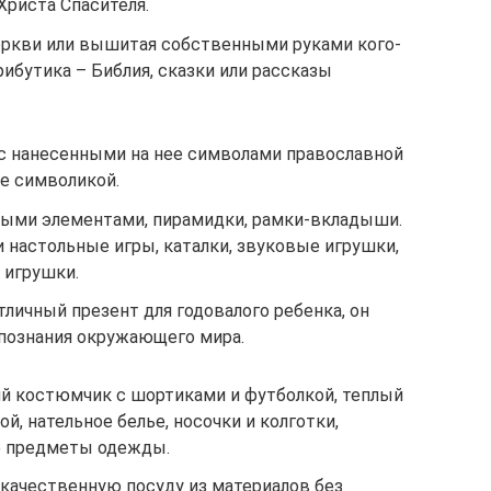
Христа Спасителя.
церкви или вышитая собственными руками кого-
рибутика – Библия, сказки или рассказы
 с нанесенными на нее символами православной
е символикой.
стыми элементами, пирамидки, рамки-вкладыши.
 настольные игры, каталки, звуковые игрушки,
 игрушки.
тличный презент для годовалого ребенка, он
 познания окружающего мира.
й костюмчик с шортиками и футболкой, теплый
, нательное белье, носочки и колготки,
ие предметы одежды.
 качественную посуду из материалов без