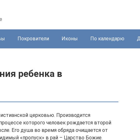
е
вы
Покровители
Иконы
По календарю
Д
ния ребенка в
ристианской церковью. Производится
процессе которого человек рождается второй
ысле. Его душа во время обряда очищается от
видимый «пропуск» в рай – Царство Божие.