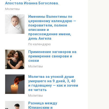
Апостола Иоанна Богослова.
Молитвы
Именины Валентины по
церковному календарю —
покровители, полное
описание и
происхождение имени,
день Ангела
По календарю
Применение заговоров на
примирение свекрови и
снохи
Молитвы
Молитва за упокой души
умершего на 9 дней, 3, 40
и годовщину — как и зачем
ее читать
Молитвы
Разница между
Юлианским и