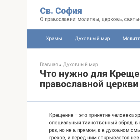
Перейти
Св. София
к
контенту
О православии: молитвы, церковь, святы
Храмы
Духовный мир
Молит
Главная
»
Духовный мир
Что нужно для Креще
православной церкви
Крещение – это принятие человека х
специальный таинственный обряд, в 
раз, но не в прямом, а в духовном см
грехов, и перед ним открывается не