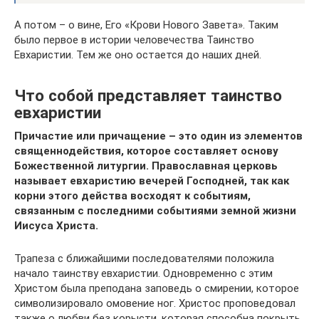
А потом – о вине, Его «Крови Нового Завета». Таким
было первое в истории человечества Таинство
Евхаристии. Тем же оно остается до наших дней.
Что собой представляет таинство
евхаристии
Причастие или причащение – это один из элементов
священнодействия, которое составляет основу
Божественной литургии. Православная церковь
называет евхаристию вечерей Господней, так как
корни этого действа восходят к событиям,
связанным с последними событиями земной жизни
Иисуса Христа.
Трапеза с ближайшими последователями положила
начало таинству евхаристии. Одновременно с этим
Христом была преподана заповедь о смирении, которое
символизировало омовение ног. Христос проповедовал
также о любви без корысти, которая способна покрыть