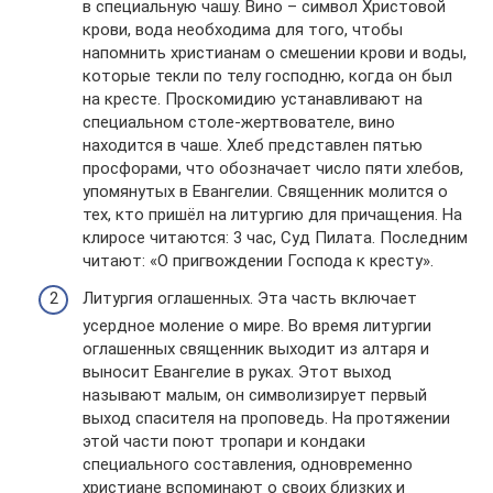
в специальную чашу. Вино – символ Христовой
крови, вода необходима для того, чтобы
напомнить христианам о смешении крови и воды,
которые текли по телу господню, когда он был
на кресте. Проскомидию устанавливают на
специальном столе-жертвователе, вино
находится в чаше. Хлеб представлен пятью
просфорами, что обозначает число пяти хлебов,
упомянутых в Евангелии. Священник молится о
тех, кто пришёл на литургию для причащения. На
клиросе читаются: 3 час, Суд Пилата. Последним
читают: «О пригвождении Господа к кресту».
Литургия оглашенных. Эта часть включает
усердное моление о мире. Во время литургии
оглашенных священник выходит из алтаря и
выносит Евангелие в руках. Этот выход
называют малым, он символизирует первый
выход спасителя на проповедь. На протяжении
этой части поют тропари и кондаки
специального составления, одновременно
христиане вспоминают о своих близких и