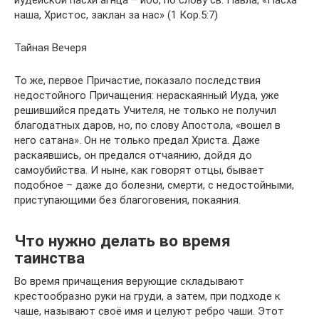
иудейской пасхи агнца – ибо, по слову св. Павла, «Пасха
наша, Христос, заклан за нас» (1 Кор.5:7)
Тайная Вечеря
То же, первое Причастие, показало последствия
недостойного Причащения: нераскаянный Иуда, уже
решившийся предать Учителя, не только не получил
благодатных даров, но, по слову Апостола, «вошел в
него сатана». Он не только предал Христа. Даже
раскаявшись, он предался отчаянию, дойдя до
самоубийства. И ныне, как говорят отцы, бывает
подобное – даже до болезни, смерти, с недостойными,
приступающими без благоговения, покаяния.
Что нужно делать во время
таинства
Во время причащения верующие складывают
крестообразно руки на груди, а затем, при подходе к
чаше, называют своё имя и целуют ребро чаши. Этот