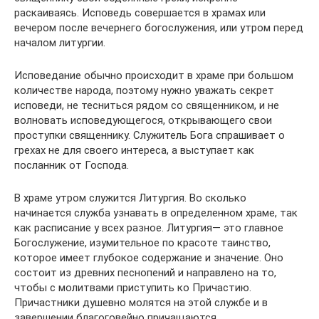
раскаиваясь. Исповедь совершается в храмах или
вечером после вечернего богослужения, или утром перед
началом литургии.
Исповедание обычно происходит в храме при большом
количестве народа, поэтому нужно уважать секрет
исповеди, не тесниться рядом со священником, и не
волновать исповедующегося, открывающего свои
проступки священнику. Служитель Бога спрашивает о
грехах не для своего интереса, а выступает как
посланник от Господа.
В храме утром служится Литургия. Во сколько
начинается служба узнавать в определенном храме, так
как расписание у всех разное. Литургия— это главное
Богослужение, изумительное по красоте таинство,
которое имеет глубокое содержание и значение. Оно
состоит из древних песнопений и направлено на то,
чтобы с молитвами приступить ко Причастию.
Причастники душевно молятся на этой службе и в
завершении благоговейно причащаются.