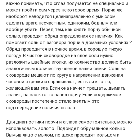
важно понимать, что сглаз получается не специально и
может пройти сам через некоторое время. Порча же
наоборот наводится целенаправленно с умыслом
сделать врага несчастным, одиноким, бедным или
вообще убить. Перед тем, как снять порчу обычной
солью, проводят обряд определения ее наличия. Как
помогает соль от заговора порчи в домашних условиях ?
Обряд проводится в ночное время, в хорошую тихую
погоду. В чистой сковородке на слое соли нужно
разложить швейные иголки, их количество должно быть
аналогичным количеству членов вашей семьи. Соль на
сковороде мешают по кругу в направлении движения
часовой стрелки и спрашивают, есть ли кто то,
желающий вам зла. Если она начнет трещать, дымить,
значит, на вас кто то навел порчу. Если содержимое
сковороды постепенно стало желтым это
подтверждение наличия сглаза.
Для диагностики порчи и сглаза самостоятельно, можно
использовать золото. Подойдет обручальное кольцо.
Вымыв лицо с мылом, по щеке проводят кольцом и