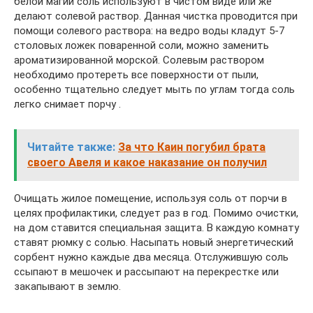
белой магии соль используют в чистом виде или же
делают солевой раствор. Данная чистка проводится при
помощи солевого раствора: на ведро воды кладут 5-7
столовых ложек поваренной соли, можно заменить
ароматизированной морской. Солевым раствором
необходимо протереть все поверхности от пыли,
особенно тщательно следует мыть по углам тогда соль
легко снимает порчу .
Читайте также:
За что Каин погубил брата
своего Авеля и какое наказание он получил
Очищать жилое помещение, используя соль от порчи в
целях профилактики, следует раз в год. Помимо очистки,
на дом ставится специальная защита. В каждую комнату
ставят рюмку с солью. Насыпать новый энергетический
сорбент нужно каждые два месяца. Отслужившую соль
ссыпают в мешочек и рассыпают на перекрестке или
закапывают в землю.