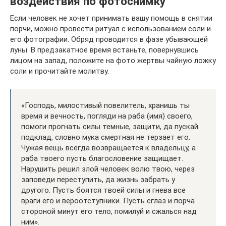
воздействия по фотоснимку
Если человек не хочет принимать вашу помощь в снятии
порчи, можно провести ритуал с использованием соли и
его фотографии. Обряд проводится в фазе убывающей
луны. В предзакатное время встаньте, повернувшись
лицом на запад, положите на фото жертвы чайную ложку
соли и прочитайте молитву.
«Господь, милостивый повелитель, хранишь ты
время и вечность, погляди на раба (имя) своего,
помоги прогнать силы темные, защити, да пускай
подклад, словно мука смертная не терзает его.
Чужая вещь всегда возвращается к владельцу, а
раба твоего пусть благословение защищает.
Нарушить решил злой человек волю твою, через
заповеди переступить, да жизнь забрать у
другого. Пусть боятся твоей силы и гнева все
враги его и вероотступники. Пусть сглаз и порча
стороной минут его тело, помилуй и сжалься над
ним».