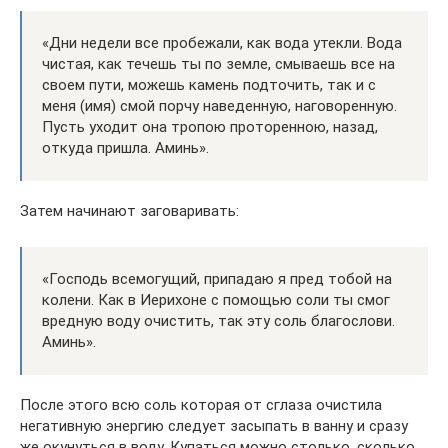
«Дни недели все пробежали, как вода утекли. Вода
чистая, как течешь ты по земле, смываешь все на
своем пути, можешь камень подточить, так и с
меня (имя) смой порчу наведенную, наговоренную.
Пусть уходит она тропою проторенною, назад,
откуда пришла. Аминь».
Затем начинают заговаривать:
«Господь всемогущий, припадаю я пред тобой на
колени. Как в Иерихоне с помощью соли ты смог
вредную воду очистить, так эту соль благослови.
Аминь».
После этого всю соль которая от сглаза очистила
негативную энергию следует засыпать в ванну и сразу
же окунуться в воду. Купаться можно столько, сколько