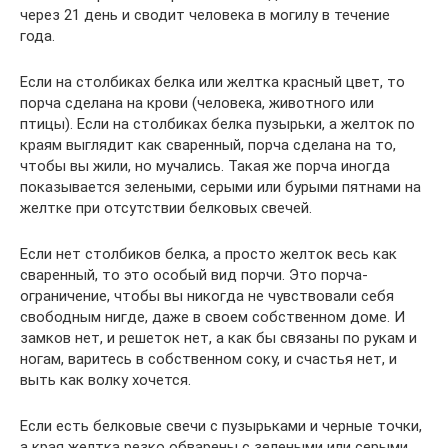
через 21 день и сводит человека в могилу в течение
года.
Если на столбиках белка или желтка красный цвет, то
порча сделана на крови (человека, животного или
птицы). Если на столбиках белка пузырьки, а желток по
краям выглядит как сваренный, порча сделана на то,
чтобы вы жили, но мучались. Такая же порча иногда
показывается зелеными, серыми или бурыми пятнами на
желтке при отсутствии белковых свечей.
Если нет столбиков белка, а просто желток весь как
сваренный, то это особый вид порчи. Это порча-
ограничение, чтобы вы никогда не чувствовали себя
свободным нигде, даже в своем собственном доме. И
замков нет, и решеток нет, а как бы связаны по рукам и
ногам, варитесь в собственном соку, и счастья нет, и
выть как волку хочется.
Если есть белковые свечи с пузырьками и черные точки,
а края желтка резко обварены с зелеными или серыми