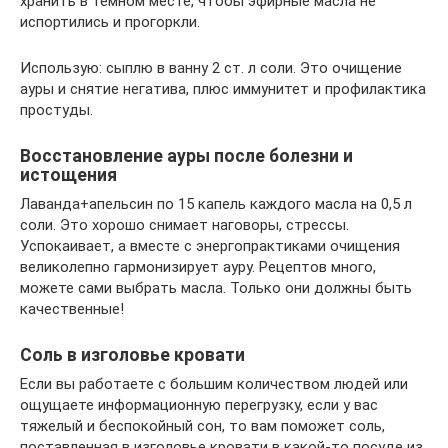
хранить в темном месте, чтобы эфирные масла не
испортились и прогоркли.
Использую: сыплю в ванну 2 ст. л соли. Это очищение
ауры и снятие негатива, плюс иммунитет и профилактика
простуды.
Восстановление ауры после болезни и
истощения
Лаванда+апельсин по 15 капель каждого масла на 0,5 л
соли. Это хорошо снимает наговоры, стрессы.
Успокаивает, а вместе с энергопрактиками очищения
великолепно гармонизирует ауру. Рецептов много,
можете сами выбрать масла. Только они должны быть
качественные!
Соль в изголовье кровати
Если вы работаете с большим количеством людей или
ощущаете информационную перегрузку, если у вас
тяжелый и беспокойный сон, то вам поможет соль,
поставленная в изголовье кровати в какой-то посуде из