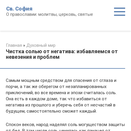
Перейти
Св. София
к
О православии: молитвы, церковь, святые
контенту
Главная
»
Духовный мир
Чистка солью от негатива: избавляемся от
невезения и проблем
Самым мощным средством для спасения от сглаза и
порчи, а так же оберегом от незапланированных
приключений, во все времена и эпохи считалась соль.
Она есть в каждом доме, так что избавиться от
негатива из прошлого и уберечь себя от несчастий в
будущем, самостоятельно сможет каждый.
Спокон веков, народ наделял соль могуществом защиты
от бед. В том числе соль ценилась как панацея от