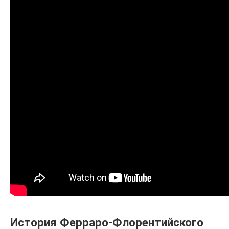
История Ферраро-Флорентийского