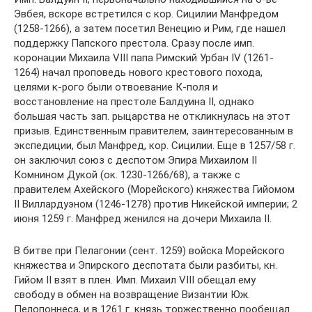
Эвбея, вскоре встретился с кор. Сицилии Манфредом
(1258-1266), а затем посетил Венецию и Рим, где нашел
поддержку Папского престола. Сразу после имп.
коронации Михаила VIII папа Римский Урбан IV (1261-
1264) начал проповедь нового крестового похода,
целями к-рого были отвоевание К-поля и
восстановление на престоле Балдуина II, однако
большая часть зап. рыцарства не откликнулась на этот
призыв. Единственным правителем, заинтересованным в
экспедиции, был Манфред, кор. Сицилии. Еще в 1257/58 г.
он заключил союз с деспотом Эпира Михаилом II
Комнином Дукой (ок. 1230-1266/68), а также с
правителем Ахейского (Морейского) княжества Гийомом
II Виллардуэном (1246-1278) против Никейской империи; 2
июня 1259 г. Манфред женился на дочери Михаила II.
В битве при Пелагонии (сент. 1259) войска Морейского
княжества и Эпирского деспотата были разбиты, кн.
Гийом II взят в плен. Имп. Михаил VIII обещал ему
свободу в обмен на возвращение Византии Юж.
Пелопоннеса, и в 1261 г. князь торжественно пообещал