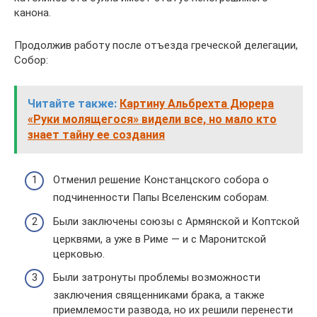
канона.
Продолжив работу после отъезда греческой делегации,
Собор:
Читайте также:
Картину Альбрехта Дюрера
«Руки молящегося» видели все, но мало кто
знает тайну ее создания
Отменил решение Констанцского собора о
подчиненности Папы Вселенским соборам.
Были заключены союзы с Армянской и Коптской
церквями, а уже в Риме — и с Маронитской
церковью.
Были затронуты проблемы возможности
заключения священниками брака, а также
приемлемости развода, но их решили перенести