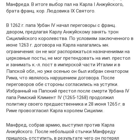
Манфреда. В итоге выбор пал на Карла I Анжуйского,
брата франц. кор. Людовика IX Святого.
В 1262 г. папа Урбан IV начал переговоры с франц.
двором, предлагая Карлу Анжуйскому занять трон
Сицилийского королевства. По условиям заключенного в
июне 1263 г. договора на Карла налагались мн.
ограничения: он не мог распоряжаться назначениями на
церковные посты, не мог претендовать на имп. престол
и занимать к.-л. пост в имперской части Италии и в
Папской обл., но уже осенью он был избран сенатором
Рима, что являлось нарушением договора. После
переговоров обе стороны согласились на уступки.
Избранный на Папский престол после смерти Урбана IV
папа Римский Климент IV (1265-1268) продолжил
политику своего предшественника и 28 июня 1265 г. в
Риме провозгласил Карла королем Сицилии.
Манфред, собрав армию, выступил против Карла
Анжуйского. После небольшой стычки Манфреду
пришлось отступить, в результате чего он потерял