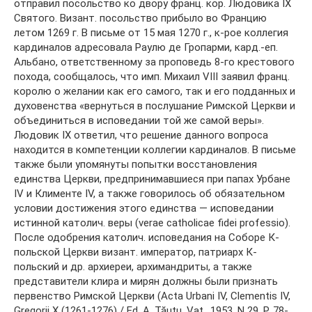
отправил посольство ко двору франц. кор. Людовика IX
Святого. Визант. посольство прибыло во Францию
летом 1269 г. В письме от 15 мая 1270 г., к-рое коллегия
кардиналов адресовала Раулю де Гропарми, кард.-еп.
Альбано, ответственному за проповедь 8-го крестового
похода, сообщалось, что имп. Михаил VIII заявил франц.
королю о желании как его самого, так и его подданных и
духовенства «вернуться в послушание Римской Церкви и
объединиться в исповедании той же самой веры».
Людовик IX ответил, что решение данного вопроса
находится в компетенции коллегии кардиналов. В письме
также были упомянуты попытки восстановления
единства Церкви, предпринимавшиеся при папах Урбане
IV и Клименте IV, а также говорилось об обязательном
условии достижения этого единства — исповедании
истинной католич. веры (verae catholicae fidei professio).
После одобрения католич. исповедания на Соборе К-
польской Церкви визант. император, патриарх К-
польский и др. архиереи, архимандриты, а также
представители клира и мирян должны были признать
первенство Римской Церкви (Acta Urbani IV, Clementis IV,
Gregorii X (1261-1276) / Ed. A. Tăutu. Vat., 1953. N 29. P. 78-