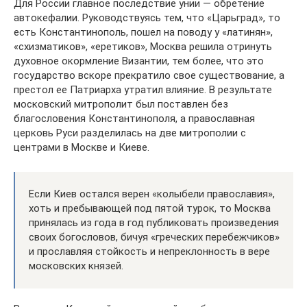
Для России главное последствие унии — обретение
автокефалии. Руководствуясь тем, что «Царьград», то
есть Константинополь, пошел на поводу у «латинян»,
«схизматиков», «еретиков», Москва решила отринуть
духовное окормление Византии, тем более, что это
государство вскоре прекратило свое существование, а
престол ее Патриарха утратил влияние. В результате
московский митрополит был поставлен без
благословения Константинополя, а православная
церковь Руси разделилась на две митрополии с
центрами в Москве и Киеве.
Если Киев остался верен «колыбели православия»,
хоть и пребывающей под пятой турок, то Москва
принялась из года в год публиковать произведения
своих богословов, бичуя «греческих перебежчиков»
и прославляя стойкость и непреклонность в вере
московских князей.