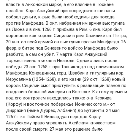
власть в Анконской марке, а его влияние в Тоскане
ослабло. Карл Анжуйский при посредничестве папы
собрал деньги, к-рые были необходимы для похода
против Манфреда. В окт. набранная им армия выступила
из Лиона и в янв. 1266 г. прибыла в Рим. 6 янв. Карл был
коронован как король Сицилии в рим. базилике св. Петра,
20 янв. со всей армией он выступил против Манфреда. 26
февр. в битве под Беневенто войско Манфреда было
разбито, а сам он убит. 7 марта Карл Анжуйский
торжественно въехал в Неаполь. Однако лишь после
победы 23 авг. 1268 г. при Тальякоццо над племянником
Манфреда Конрадином, герц. Швабии и титулярным кор.
Иерусалима (1254-1268), и его казни (29 окт. 1268) новый
король Сицилии смог приступить к реализации планов по
созданию большой империи на Востоке. К этому времени
под его контролем находились также о-в Керкира
(Корфу) и восточное побережье Ионического м.- от
Диррахия (ныне Дуррес, Албания) до Бутринти. 24 мая
1267 г. кн. Гийом II Виллардуэн передал Карлу
Анжуйскому право управлять Ахейским княжеством
после своей смерти; 27 мая это решение было