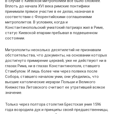
В случае с Киевской митрополией все было сложнее.
Вплоть до начала XVI века римские понтифики
принимали прямое участие в ее делах, назначая в
соответствии с Флорентийскими соглашениями
митрополитов. В условиях, когда и
Константинопольский униатский патриарх жил в Риме,
статус Киевской епархии пребывал в подвешенном
состоянии.
Митрополиты несколько десятилетий не признавали
обстоятельства, что документы, на основании которых
достигнуто примирение церквей, уже не действуют ни в
глазах Рима, ни в глазах Константинополя, ставшего
Стамбулом. И лишь более чем через полвека после
Собора, ставшего началом унии, они убедились, что
высшие католические иерархи Польши и Великого
Княжества Литовского считают ее утратившей всякое
значение.
Только через полтора столетия Брестская уния 1596
года возродила дух и принципы своей предшественницы,