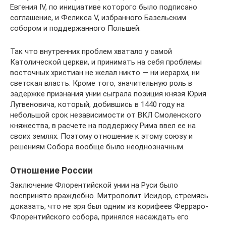
Евгения IV, по инициативе которого было подписано
соглашение, и Феликса V, избранного Базельским
собором и поддержанного Польшей.
Так что внутренних проблем хватало у самой
Католической церкви, и принимать на себя проблемы
восточных христиан не желал никто — ни иерархи, ни
светская власть. Кроме того, значительную роль в
задержке признания унии сыграла позиция князя Юрия
Лугвеновича, который, добившись в 1440 году на
небольшой срок независимости от ВКЛ Смоленского
княжества, в расчете на поддержку Рима ввел ее на
своих землях. Поэтому отношение к этому союзу и
решениям Собора вообще было неоднозначным.
Отношение России
Заключение Флорентийской унии на Руси было
воспринято враждебно. Митрополит Исидор, стремясь
доказать, что не зря был одним из корифеев Ферраро-
Флорентийского собора, принялся насаждать его