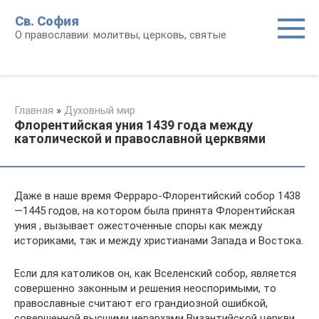
Перейти
Св. София
к
О православии: молитвы, церковь, святые
контенту
Главная
»
Духовный мир
Флорентийская уния 1439 года между
католической и православной церквями
Даже в наше время Ферраро-Флорентийский собор 1438
—1445 годов, на котором была принята Флорентийская
уния , вызывает ожесточенные споры как между
историками, так и между христианами Запада и Востока.
Если для католиков он, как Вселенский собор, является
совершенно законным и решения неоспоримыми, то
православные считают его грандиозной ошибкой,
совершенной высшими иерархами Византийской церкви.