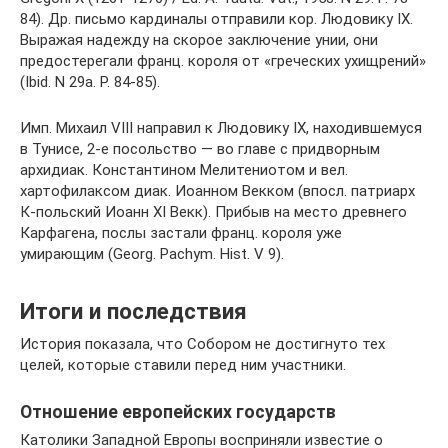
84). Др. письмо кардиналы отправили кор. Людовику IX.
Выражая надежду на скорое заключение унии, они
предостерегали франц. короля от «греческих ухищрений»
(Ibid. N 29a. P. 84-85).
Имп. Михаил VIII направил к Людовику IX, находившемуся
в Тунисе, 2-е посольство — во главе с придворным
архидиак. Константином Мелитениотом и вел.
хартофилаксом диак. Иоанном Векком (впосл. патриарх
К-польский Иоанн XI Векк). Прибыв на место древнего
Карфагена, послы застали франц. короля уже
умирающим (Georg. Pachym. Hist. V 9).
Итоги и последствия
История показала, что Собором не достигнуто тех
целей, которые ставили перед ним участники.
Отношение европейских государств
Католики Западной Европы восприняли известие о