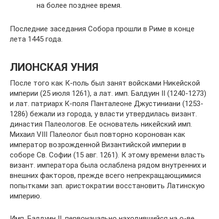
на более позднее время.
Последние заседания Собора прошли в Риме в конце
лета 1445 года.
ЛИОНСКАЯ УНИЯ
После того как К-поль был занят войсками Никейской
империи (25 июля 1261), а лат. имп. Балдуин II (1240-1273)
и лат. патриарх К-поля Панталеоне Джустиниани (1253-
1286) бежали из города, у власти утвердилась визант.
династия Палеологов. Ее основатель никейский имп.
Михаил VIII Палеолог был повторно коронован как
император возрожденной Византийской империи в
соборе Св. Софии (15 авг. 1261). К этому времени власть
визант. императора была ослаблена рядом внутренних и
внешних факторов, прежде всего непрекращающимися
попытками зап. аристократии восстановить Латинскую
империю.
Имп. Балдуин II, первоначально находившийся на о-ве