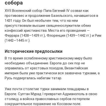
собора
XVII Вселенский собор Папа Евгений IV созвал как
противовес и продолжение Базельского, начавшегося в
1431 году. Он был необычен тем, что на нем
присутствовали высшие священнослужители обеих
конфессий христианства. Места его проведения —
Феррара (1438—1439 гг.), Флоренция (1439—1442 гг.) и Рим
(1442—1445 гг.).
Исторические предпосылки
В то время ослабленному христианскому миру было
необходимо объединение. Европа до сих пор не
оправилась от крестовых походов, Византийская
империя была уже практически вся захвачена турками, а
Русь подвергалась набегам татар.
Уже почти столетие турки занимали плацдармы в
Европе. Султан Мурад I превратил Адрианополь в свою
столицу, а войска православных сербов потерпели
сокрушительное поражение на Косовом поле.