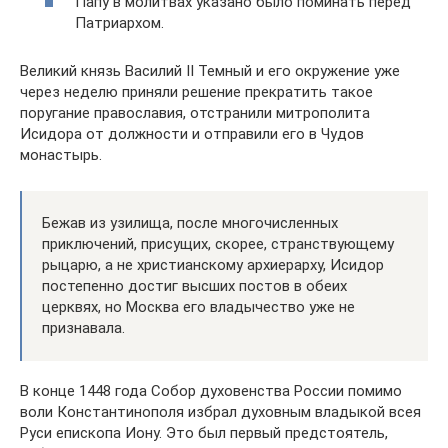
Папу в молитвах указано было поминать перед
Патриархом.
Великий князь Василий II Темный и его окружение уже
через неделю приняли решение прекратить такое
поругание православия, отстранили митрополита
Исидора от должности и отправили его в Чудов
монастырь.
Бежав из узилища, после многочисленных
приключений, присущих, скорее, странствующему
рыцарю, а не христианскому архиерарху, Исидор
постепенно достиг высших постов в обеих
церквях, но Москва его владычество уже не
признавала.
В конце 1448 года Собор духовенства России помимо
воли Константинополя избрал духовным владыкой всея
Руси епископа Иону. Это был первый предстоятель,