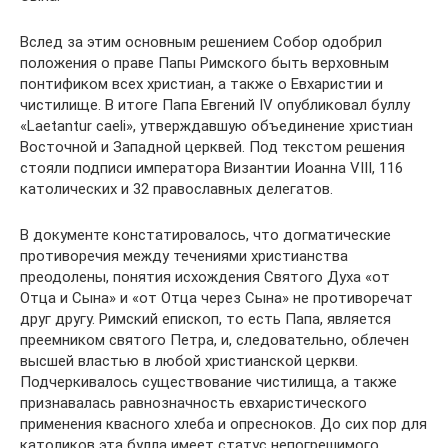
Вслед за этим основным решением Собор одобрил
положения о праве Папы Римского быть верховным
понтификом всех христиан, а также о Евхаристии и
чистилище. В итоге Папа Евгений IV опубликовал буллу
«Laetantur caeli», утверждавшую объединение христиан
Восточной и Западной церквей. Под текстом решения
стояли подписи императора Византии Иоанна VIII, 116
католических и 32 православных делегатов.
В документе констатировалось, что догматические
противоречия между течениями христианства
преодолены, понятия исхождения Святого Духа «от
Отца и Сына» и «от Отца через Сына» не противоречат
друг другу. Римский епископ, то есть Папа, является
преемником святого Петра, и, следовательно, облечен
высшей властью в любой христианской церкви.
Подчеркивалось существование чистилища, а также
признавалась равнозначность евхаристического
применения квасного хлеба и опресноков. До сих пор для
католиков эта булла имеет статус непогрешимого