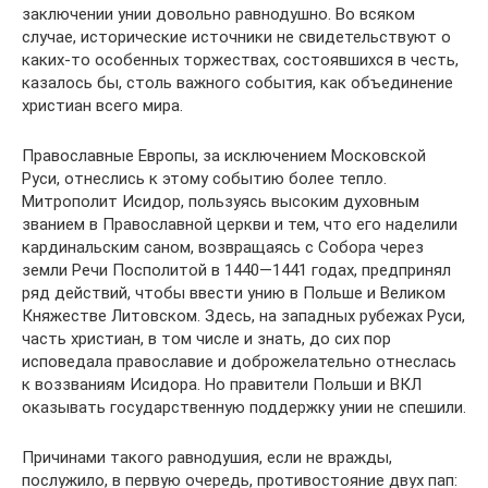
заключении унии довольно равнодушно. Во всяком
случае, исторические источники не свидетельствуют о
каких-то особенных торжествах, состоявшихся в честь,
казалось бы, столь важного события, как объединение
христиан всего мира.
Православные Европы, за исключением Московской
Руси, отнеслись к этому событию более тепло.
Митрополит Исидор, пользуясь высоким духовным
званием в Православной церкви и тем, что его наделили
кардинальским саном, возвращаясь с Собора через
земли Речи Посполитой в 1440—1441 годах, предпринял
ряд действий, чтобы ввести унию в Польше и Великом
Княжестве Литовском. Здесь, на западных рубежах Руси,
часть христиан, в том числе и знать, до сих пор
исповедала православие и доброжелательно отнеслась
к воззваниям Исидора. Но правители Польши и ВКЛ
оказывать государственную поддержку унии не спешили.
Причинами такого равнодушия, если не вражды,
послужило, в первую очередь, противостояние двух пап: