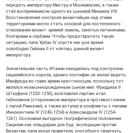
передать императору Мистру и Монемвасию, а также
стал восприемником одного из сыновей Михаила VIII.
Восстановление контроля византийцев над этими
территориями могло стать основой для постепенного
отвоевания визант. армией земель, занятых латинянами,
болгарами и сербами. Чтобы предотвратить такую
ситуацию, папа Урбан IV спустя нек-рое время
освободил Гийома II от клятвы, данной визант.
императору.
Значительная часть Италии находилась под контролем
сицилийского короля, однако понтифик не желал видеть
Манфреда во главе армии крестоносцев, поскольку тот
являлся незаконнорожденным сыном имп. Фридриха II
Штауфена (1220-1250), возглавлял партию итал.
гибеллинов (сторонников императора в противостоянии
с папой Римским), а также вступал в конфликты с папами
Иннокентием IV (1243-1254) и Александром IV (1254-
1261). Осознавая выгодное географическое положение
Сицилии как плацдарма для буд. экспедиции против
Византии, папа искал правителя, способного свергнуть