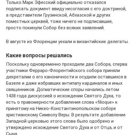
Только Марк Эфесский официально отказался
подписать документ ввиду несогласия с его доктриной,
а представители Грузинской, Абхазской и других
поместных церквей, тоже ничего не подписавшие,
просто покинули Собор без всяких заявлений.
В августе из Флоренции уехали и византийские делегаты.
Какие вопросы решались
Поскольку одновременно проходили два Собора, сперва
участники Ферраро-Флорентийского собора приняли
декреталии о его каноничности и осудили оставшихся в
Базеле и даже избравших антипапу кардиналов и иных
священников. Догматические споры начались летом
1438 года дискуссией о исхождении Святого Духа, то
есть о правомерности добавления слова «filioque» к
принятому на Никео-Константинопольском соборе
христианскому Символу Веры. В результате добавление
Западной церковью этого слова было одобрено и
утверждено исхождение Святого Духа и от Отца, и от
Сына.