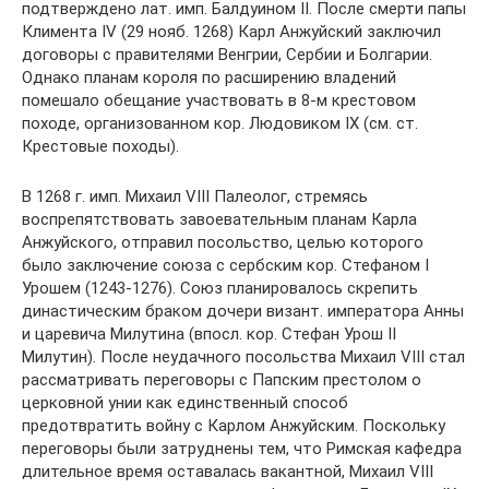
подтверждено лат. имп. Балдуином II. После смерти папы
Климента IV (29 нояб. 1268) Карл Анжуйский заключил
договоры с правителями Венгрии, Сербии и Болгарии.
Однако планам короля по расширению владений
помешало обещание участвовать в 8-м крестовом
походе, организованном кор. Людовиком IX (см. ст.
Крестовые походы).
В 1268 г. имп. Михаил VIII Палеолог, стремясь
воспрепятствовать завоевательным планам Карла
Анжуйского, отправил посольство, целью которого
было заключение союза с сербским кор. Стефаном I
Урошем (1243-1276). Союз планировалось скрепить
династическим браком дочери визант. императора Анны
и царевича Милутина (впосл. кор. Стефан Урош II
Милутин). После неудачного посольства Михаил VIII стал
рассматривать переговоры с Папским престолом о
церковной унии как единственный способ
предотвратить войну с Карлом Анжуйским. Поскольку
переговоры были затруднены тем, что Римская кафедра
длительное время оставалась вакантной, Михаил VIII