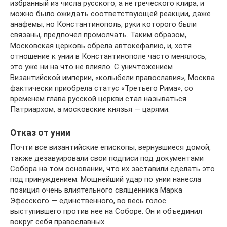
избранный из числа русского, а не греческого клира, и
можно было ожидать соответствующей реакции, даже
анафемы, но Константинополь, руки которого были
связаны, предпочел промолчать. Таким образом,
Московская церковь обрела автокефалию, и, хотя
отношение к унии в Константинополе часто менялось,
это уже ни на что не влияло. С уничтожением
Византийской империи, «колыбели православия», Москва
фактически приобрела статус «Третьего Рима», со
временем глава русской церкви стал называться
Патриархом, а московские князья — царями.
Отказ от унии
Почти все византийские епископы, вернувшиеся домой,
также дезавуировали свои подписи под документами
Собора на том основании, что их заставили сделать это
под принуждением. Мощнейший удар по унии нанесла
позиция очень влиятельного священника Марка
Эфесского — единственного, во весь голос
выступившего против нее на Соборе. Он и объединил
вокруг себя православных.