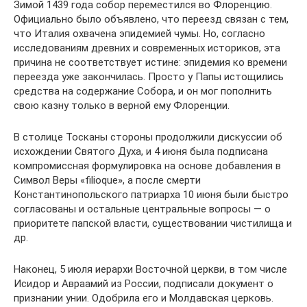
Зимой 1439 года собор переместился во Флоренцию.
Официально было объявлено, что переезд связан с тем,
что Италия охвачена эпидемией чумы. Но, согласно
исследованиям древних и современных историков, эта
причина не соответствует истине: эпидемия ко времени
переезда уже закончилась. Просто у Папы истощились
средства на содержание Собора, и он мог пополнить
свою казну только в верной ему Флоренции.
В столице Тосканы стороны продолжили дискуссии об
исхождении Святого Духа, и 4 июня была подписана
компромиссная формулировка на основе добавления в
Символ Веры «filioque», а после смерти
Константинопольского патриарха 10 июня были быстро
согласованы и остальные центральные вопросы — о
приоритете папской власти, существовании чистилища и
др.
Наконец, 5 июля иерархи Восточной церкви, в том числе
Исидор и Авраамий из России, подписали документ о
признании унии. Одобрила его и Молдавская церковь.