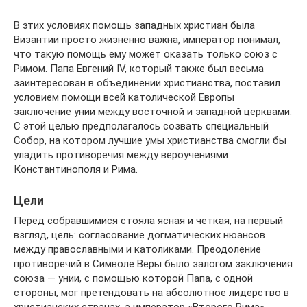
В этих условиях помощь западных христиан была
Византии просто жизненно важна, император понимал,
что такую помощь ему может оказать только союз с
Римом. Папа Евгений IV, который также был весьма
заинтересован в объединении христианства, поставил
условием помощи всей католической Европы
заключение унии между восточной и западной церквами.
С этой целью предполагалось созвать специальный
Собор, на котором лучшие умы христианства смогли бы
уладить противоречия между вероучениями
Константинополя и Рима.
Цели
Перед собравшимися стояла ясная и четкая, на первый
взгляд, цель: согласование догматических нюансов
между православными и католиками. Преодоление
противоречий в Символе Веры было залогом заключения
союза — унии, с помощью которой Папа, с одной
стороны, мог претендовать на абсолютное лидерство в
христианских странах, а император «Второго Рима»