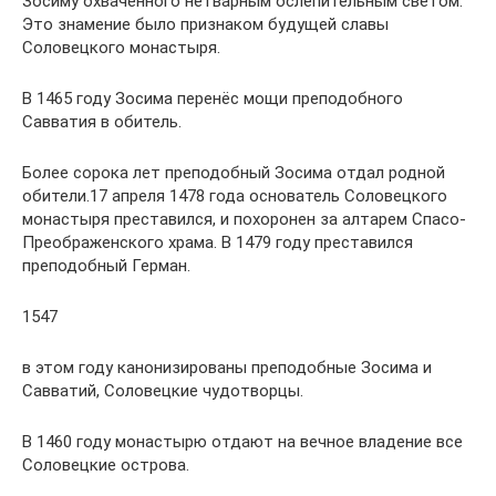
Зосиму охваченного нетварным ослепительным светом.
Это знамение было признаком будущей славы
Соловецкого монастыря.
В 1465 году Зосима перенёс мощи преподобного
Савватия в обитель.
Более сорока лет преподобный Зосима отдал родной
обители.17 апреля 1478 года основатель Соловецкого
монастыря преставился, и похоронен за алтарем Спасо-
Преображенского храма. В 1479 году преставился
преподобный Герман.
1547
в этом году канонизированы преподобные Зосима и
Савватий, Соловецкие чудотворцы.
В 1460 году монастырю отдают на вечное владение все
Соловецкие острова.