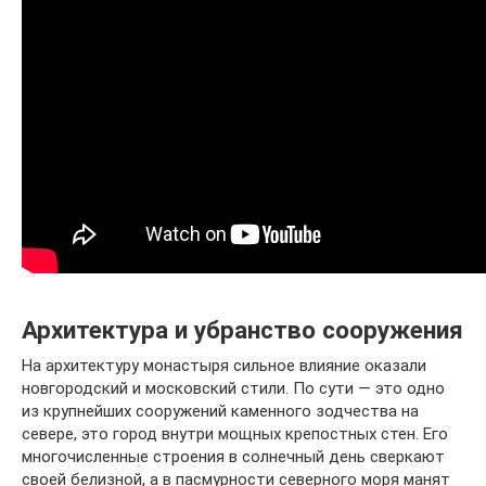
Архитектура и убранство сооружения
На архитектуру монастыря сильное влияние оказали
новгородский и московский стили. По сути — это одно
из крупнейших сооружений каменного зодчества на
севере, это город внутри мощных крепостных стен. Его
многочисленные строения в солнечный день сверкают
своей белизной, а в пасмурности северного моря манят