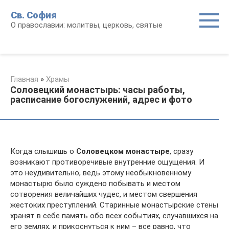
Перейти
Св. София
к
О православии: молитвы, церковь, святые
контенту
Главная
»
Храмы
Соловецкий монастырь: часы работы,
расписание богослужений, адрес и фото
Когда слышишь о
Соловецком монастыре
, сразу
возникают противоречивые внутренние ощущения. И
это неудивительно, ведь этому необыкновенному
монастырю было суждено побывать и местом
сотворения величайших чудес, и местом свершения
жестоких преступлений. Старинные монастырские стены
хранят в себе память обо всех событиях, случавшихся на
его землях, и прикоснуться к ним – все равно, что