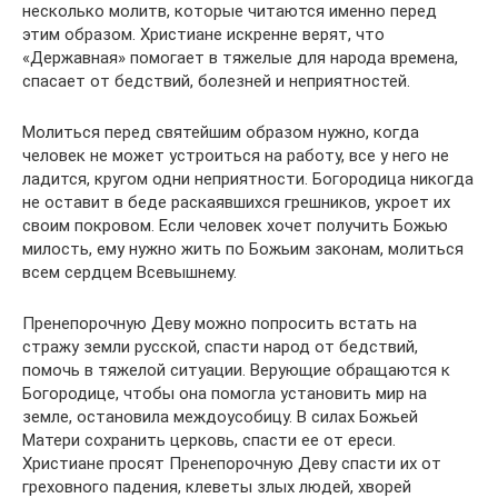
несколько молитв, которые читаются именно перед
этим образом. Христиане искренне верят, что
«Державная» помогает в тяжелые для народа времена,
спасает от бедствий, болезней и неприятностей.
Молиться перед святейшим образом нужно, когда
человек не может устроиться на работу, все у него не
ладится, кругом одни неприятности. Богородица никогда
не оставит в беде раскаявшихся грешников, укроет их
своим покровом. Если человек хочет получить Божью
милость, ему нужно жить по Божьим законам, молиться
всем сердцем Всевышнему.
Пренепорочную Деву можно попросить встать на
стражу земли русской, спасти народ от бедствий,
помочь в тяжелой ситуации. Верующие обращаются к
Богородице, чтобы она помогла установить мир на
земле, остановила междоусобицу. В силах Божьей
Матери сохранить церковь, спасти ее от ереси.
Христиане просят Пренепорочную Деву спасти их от
греховного падения, клеветы злых людей, хворей