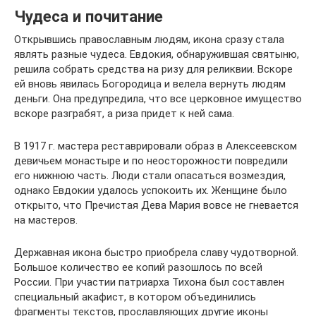
Чудеса и почитание
Открывшись православным людям, икона сразу стала
являть разные чудеса. Евдокия, обнаружившая святыню,
решила собрать средства на ризу для реликвии. Вскоре
ей вновь явилась Богородица и велела вернуть людям
деньги. Она предупредила, что все церковное имущество
вскоре разграбят, а риза придет к ней сама.
В 1917 г. мастера реставрировали образ в Алексеевском
девичьем монастыре и по неосторожности повредили
его нижнюю часть. Люди стали опасаться возмездия,
однако Евдокии удалось успокоить их. Женщине было
открыто, что Пречистая Дева Мария вовсе не гневается
на мастеров.
Державная икона быстро приобрела славу чудотворной.
Большое количество ее копий разошлось по всей
России. При участии патриарха Тихона был составлен
специальный акафист, в котором объединились
фрагменты текстов, прославляющих другие иконы