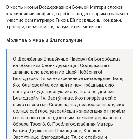
В честь иконы Вседержавной Божьей Матери сложен
красивейший акафист, в работе над которым принимал
участие сам патриарх Тихон. Ей посвящены кондаки,
тропари, величание, и, разумеется, молитвы.
Молитва о мире и благополучии
О, Держа́вная Влады́чице Пресвята́я Богоро́дице,
на объя́тиях Свои́х держа́щая Содержа́щаго
дла́нию всю вселе́нную Царя́ Небе́снаго!
Благодари́м Тя за неизрече́нное милосе́рдие Твое́,
я́ко благоволи́ла еси́ яви́ти нам, гре́шным, сию́
святу́ю и чудотво́рную ико́ну Твою́ во дни сии́.
Благодари́м Тя, Засту́пнице, я́ко призре́ла еси́ с
высоты́ святы́я Своея́ на чад правосла́вных, и, я́ко
со́лнце све́тлое, увеселя́еши изнемо́гшия от печа́ли
очеса́ на́ша пресла́достным зре́нием держа́вного
о́браза Твоего́. О, Преблагослове́нная Ма́терь
Бо́жия, Держа́вная Помо́щнице, Кре́пкая
Засту́пнице, благодаря́ще Тя, со стра́хом и