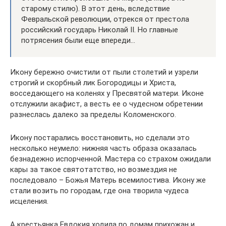
старому стилю). В этот день, вследствие
Февральской революции, отрекся от престола
российский государь Николай II. Но главные
потрясения были еще впереди…
Икону бережно очистили от пыли столетий и узрели
строгий и скорбный лик Богородицы и Христа,
восседающего на коленях у Пресвятой матери. Иконе
отслужили акафист, а весть ее о чудесном обретении
разнеслась далеко за пределы Коломенского.
Икону постарались восстановить, но сделали это
несколько неумело: нижняя часть образа оказалась
безнадежно испорченной. Мастера со страхом ожидали
кары за такое святотатство, но возмездия не
последовало – Божья Матерь всемилостива. Икону же
стали возить по городам, где она творила чудеса
исцеления.
А крестьянка Евдокия ходила по домам прихожан и