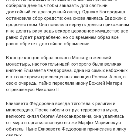
собирала деньги, чтобы заказать для святыни
достойный ее драгоценный оклад. Однако Богородица
остановила сбор средств: она снова явилась Евдокии с
пророчеством. Она повелела вернуть деньги прихожанам
и не делать ризу, ведь вскоре церковное имущество все
равно будет разграблено, но со временем образ все
равно обретет достойное обрамление.
В конце концов образ попал в Москву, в женский
монастырь, настоятельницей которого была великая
княгиня Елизавета Федоровна, одна из самых набожных
и в то же время просвещенных женщин России. А она, в
свою очередь, тайно переслала икону Божией Матери
отрекшемуся Николаю II.
Елизавета Федоровна всегда тяготела к религии и
милосердию. После гибели от рук террориста мужа,
великого князя Сергея Александровича, она удалилась
от мира в организованную ею же Марфо-Мариинскую
обитель. Ныне Елизавета Федоровна причислена к лику
святых.