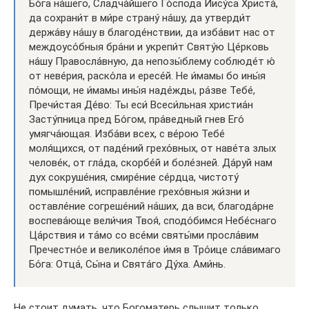
Бо́га на́шего, Сладча́йшего Го́спода Иису́са Христа́,
да сохрани́т в ми́ре страну́ на́шу, да утверди́т
держа́ву на́шу в благоде́нствии, да изба́вит нас от
междоусо́бныя бра́ни и укрепи́т Святу́ю Це́рковь
на́шу Правосла́вную, да непозы́блему соблюде́т ю́
от неве́рия, раско́ла и ересе́й. Не и́мамы бо ины́я
по́мощи, не и́мамы ины́я наде́жды, ра́зве Тебе́,
Пречи́стая Де́во: Ты еси́ Всеси́льная христиа́н
Засту́пница пред Бо́гом, пра́ведный гнев Его́
умягча́ющая. Изба́ви всех, с ве́рою Тебе́
моля́щихся, от паде́ний грехо́вных, от наве́та злых
челове́к, от гла́да, скорбе́й и боле́зней. Да́руй нам
дух сокруше́ния, смире́ние се́рдца, чистоту́
помышле́ний, исправле́ние грехо́вныя жи́зни и
оставле́ние согреше́ний на́ших, да вси, благода́рне
воспева́юще вели́чия Твоя́, сподо́бимся Небе́снаго
Ца́рствия и та́мо со все́ми святы́ми просла́вим
Пречестно́е и великоле́пое и́мя в Тро́ице сла́вимаго
Бо́га: Отца́, Сы́на и Свята́го Ду́ха. Ами́нь.
Не стоит думать, что Богоматерь слышит только