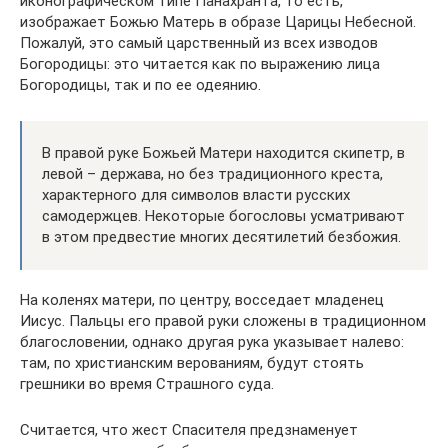
иконографическом типе Панахранта, то есть,
изображает Божью Матерь в образе Царицы Небесной.
Пожалуй, это самый царственный из всех изводов
Богородицы: это читается как по выражению лица
Богородицы, так и по ее одеянию.
В правой руке Божьей Матери находится скипетр, в
левой – держава, но без традиционного креста,
характерного для символов власти русских
самодержцев. Некоторые богословы усматривают
в этом предвестие многих десятилетий безбожия.
На коленях матери, по центру, восседает младенец
Иисус. Пальцы его правой руки сложены в традиционном
благословении, однако другая рука указывает налево:
там, по христианским верованиям, будут стоять
грешники во время Страшного суда.
Считается, что жест Спасителя предзнаменует