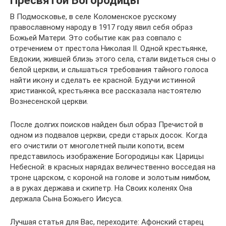
В Подмосковье, в селе Коломенское русскому
православному народу в 1917 году явил себя образ
Божьей Матери. Это событие как раз совпало с
отречением от престола Николая II. Одной крестьянке,
Евдокии, жившей близь этого села, стали видеться сны о
белой церкви, и слышаться требования тайного голоса
найти икону и сделать ее красной. Будучи истинной
христианкой, крестьянка все рассказала настоятелю
Вознесенской церкви.
После долгих поисков найден был образ Пречистой в
одном из подвалов церкви, среди старых досок. Когда
его очистили от многолетней пыли копоти, всем
представилось изображение Богородицы как Царицы
Небесной: в красных нарядах величественно восседая на
троне царском, с короной на голове и золотым нимбом,
а в руках держава и скипетр. На Своих коленях Она
держала Сына Божьего Иисуса.
Лучшая статья для Вас, переходите: Афонский старец