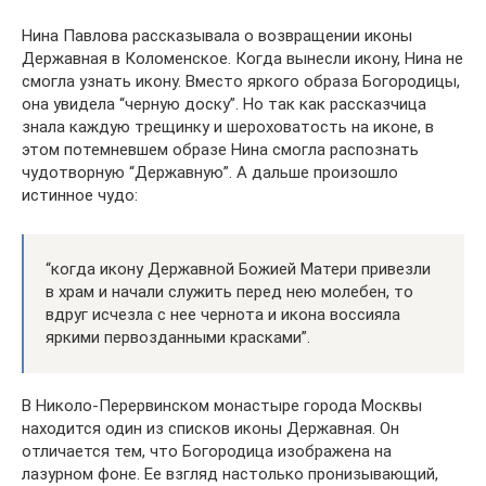
Нина Павлова рассказывала о возвращении иконы
Державная в Коломенское. Когда вынесли икону, Нина не
смогла узнать икону. Вместо яркого образа Богородицы,
она увидела “черную доску”. Но так как рассказчица
знала каждую трещинку и шероховатость на иконе, в
этом потемневшем образе Нина смогла распознать
чудотворную “Державную”. А дальше произошло
истинное чудо:
“когда икону Державной Божией Матери привезли
в храм и начали служить перед нею молебен, то
вдруг исчезла с нее чернота и икона воссияла
яркими первозданными красками”.
В Николо-Перервинском монастыре города Москвы
находится один из списков иконы Державная. Он
отличается тем, что Богородица изображена на
лазурном фоне. Ее взгляд настолько пронизывающий,