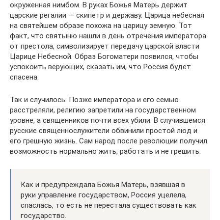
окруженная нимбом. В руках Божья Матерь держит
царские регалии — скипетр и державу. Царица небесная
на святейшем образе похожа на царицу земную. Тот
факт, что святыню нашли в день отречения императора
от престола, символизирует передачу царской власти
Царице Небесной. Образ Богоматери появился, чтобы
успокоить верующих, сказать им, что Россия будет
спасена.
Так и случилось. Позже императора и его семью
расстреляли, религию запретили на государственном
уровне, а священников почти всех убили. В случившемся
русские священнослужители обвинили простой люд и
его грешную жизнь. Сам народ после революции получил
возможность нормально жить, работать и не грешить.
Как и предупреждала Божья Матерь, взявшая в
руки управление государством, Россия уцелела,
спаслась, то есть не перестала существовать как
государство.