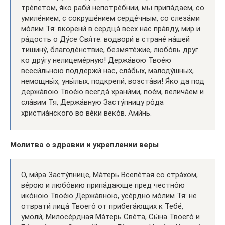
тре́петом, я́ко раби́ непотре́бнии, мы припа́даем, со
умиле́нием, с сокруше́нием серде́чным, со слеза́ми
мо́лим Тя: вкорени́ в сердца́ всех нас пра́вду, мир и
ра́дость о Ду́се Свя́те: водвори́ в стране́ на́шей
тишину́, благоде́нствие, безмяте́жие, любо́вь друг
ко дру́гу нелицеме́рную! Держа́вою Твое́ю
всеси́льною поддержи́ нас, сла́бых, малоду́шных,
немощны́х, уны́лых, подкрепи́, возста́ви! Я́ко да под
держа́вою Твое́ю всегда́ храни́ми, пое́м, велича́ем и
сла́вим Тя, Держа́вную Засту́пницу ро́да
христиа́нского во ве́ки веко́в. Ами́нь.
Молитва о здравии и укреплении веры
О, ми́ра Засту́пнице, Ма́терь Всепе́тая со стра́хом,
ве́рою и любо́вию припа́дающе пред честно́ю
ико́ною Твое́ю Держа́вною, усе́рдно мо́лим Тя: не
отврати́ лица́ Твоего́ от прибега́ющих к Тебе́,
умоли́, Милосе́рдная Ма́терь Све́та, Сы́на Твоего́ и