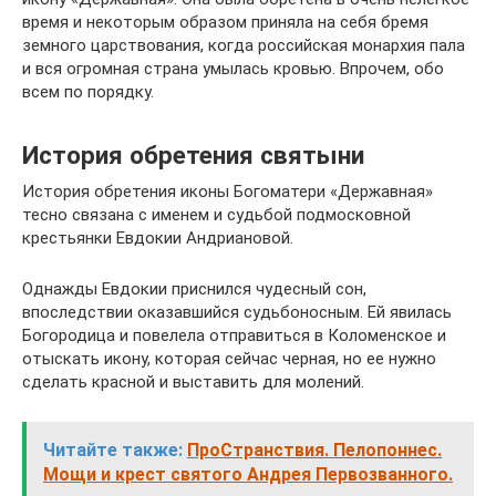
время и некоторым образом приняла на себя бремя
земного царствования, когда российская монархия пала
и вся огромная страна умылась кровью. Впрочем, обо
всем по порядку.
История обретения святыни
История обретения иконы Богоматери «Державная»
тесно связана с именем и судьбой подмосковной
крестьянки Евдокии Андриановой.
Однажды Евдокии приснился чудесный сон,
впоследствии оказавшийся судьбоносным. Ей явилась
Богородица и повелела отправиться в Коломенское и
отыскать икону, которая сейчас черная, но ее нужно
сделать красной и выставить для молений.
Читайте также:
ПроСтранствия. Пелопоннес.
Мощи и крест святого Андрея Первозванного.