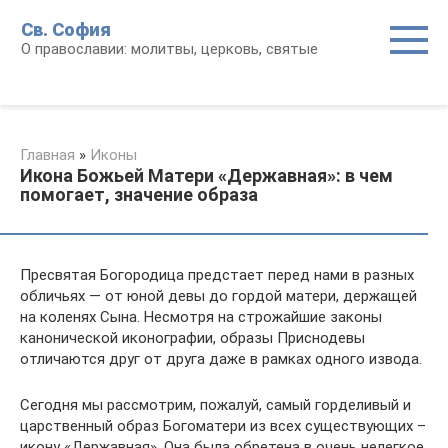
Перейти
Св. София
к
О православии: молитвы, церковь, святые
контенту
Главная
»
Иконы
Икона Божьей Матери «Державная»: в чем
помогает, значение образа
Пресвятая Богородица предстает перед нами в разных
обличьях — от юной девы до гордой матери, держащей
на коленях Сына. Несмотря на строжайшие законы
канонической иконографии, образы Приснодевы
отличаются друг от друга даже в рамках одного извода.
Сегодня мы рассмотрим, пожалуй, самый горделивый и
царственный образ Богоматери из всех существующих –
икону «Державная». Она была обретена в очень нелегкое