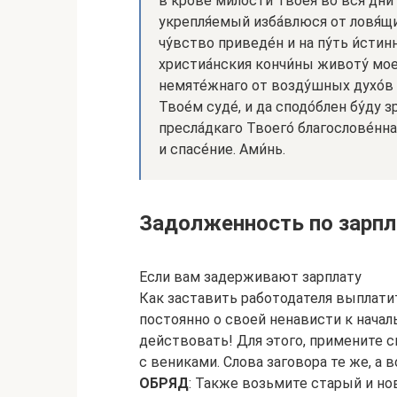
в кро́ве ми́лости Твоея́ во вся́ дни
укрепля́емый изба́влюся от ловя́щи
чу́вство приведе́н и на пу́ть и́стин
христиа́нския кончи́ны животу́ мое
немяте́жнаго от возду́шных духо́в 
Твое́м суде́, и да сподо́блен бу́ду 
пресла́дкаго Твоего́ благослове́ннаго 
и спасе́ние. Ами́нь.
Задолженность по зарпл
Если вам задерживают зарплату
Как заставить работодателя выплати
постоянно о своей ненависти к начал
действовать! Для этого, примените с
с вениками. Слова заговора те же, а 
ОБРЯД
: Также возьмите старый и но