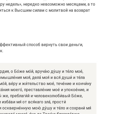
ру недель», нередко невозможно месяцами, а то
титься к Высшим силам с молитвой на возврат
фективный способ вернуть свои деньги,
к.
дия, о Бо́же мо́й, вруча́ю ду́шу и те́ло мое́,
омышле́ния моя́, дела́ моя́ и вся́ души́ и те́ла
мо́й, ве́ру и жи́тельство мое́, тече́ние и кончи́ну
а́ния моего́, преставле́ние мое́ и упокое́ние, и
Ты́ же, преблаги́й и человеколюби́вый Бо́же,
изба́ви мя́ от вся́каго зла́, прости́
 оскверне́нную мою́ ду́шу и те́ло и сохрани́ мя́