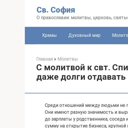
Перейти
Св. София
к
контенту
О православии: молитвы, церковь, святы
Храмы
Духовный мир
Молит
Главная
»
Молитвы
С молитвой к свт. С
даже долги отдавать 
Среди отношений между людьми не п
Они имеют разную значимость и выр
до зарплаты у родственника, соседа 
сумму на открытие бизнеса, крупной 