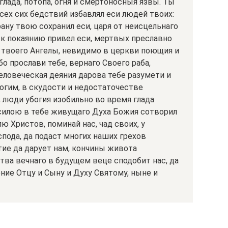
 глада, потопа, огня и смертоносныя язвы. Ты
сех сих бедствий избавлял еси людей твоих:
рану твою сохранил еси, царя от неисцельнаго
 к покаянию привел еси, мертвых преславно
 твоего Ангелы, невидимо в церкви поющия и
бо прослави тебе, вернаго Своего раба,
человеческая деяния дарова тебе разумети и
огим, в скудости и недостаточестве
 люди убогия изобильно во время глада
 силою в тебе живущаго Духа Божия сотворил
лю Христов, поминай нас, чад своих, у
пода, да подаст многих наших грехов
ие да дарует нам, кончины живота
ва вечнаго в будущем веце сподобит нас, да
ние Отцу и Сыну и Духу Святому, ныне и