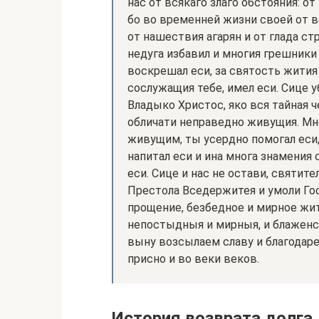
нас от всякаго злаго обстояния: от
бо во временней жизни своей от в
от нашествия агарян и от глада ст
недуга избавил и многия грешники
воскрешал еси, за святость жития
сослужащия тебе, имел еси. Сице у
Владыко Христос, яко вся тайная 
обличати неправедно живущия. Мн
живущим, ты усердно помогал еси,
напитал еси и ина многа знамения
еси. Сице и нас не остави, святите
Престола Вседержитея и умоли Гос
прощение, безбедное и мирное жит
непостыдныя и мирныя, и блаженст
выну возсылаем славу и благодаре
присно и во веки веков.
История возврата долга