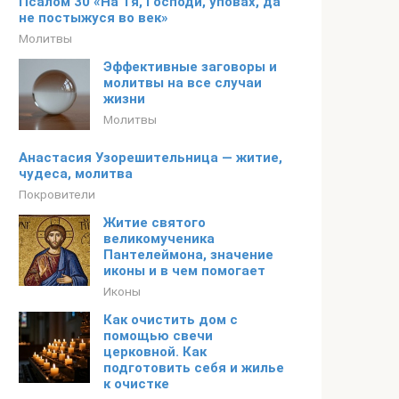
Псалом 30 «На Тя, Господи, уповах, да
не постыжуся во век»
Молитвы
Эффективные заговоры и
молитвы на все случаи
жизни
Молитвы
Анастасия Узорешительница — житие,
чудеса, молитва
Покровители
Житие святого
великомученика
Пантелеймона, значение
иконы и в чем помогает
Иконы
Как очистить дом с
помощью свечи
церковной. Как
подготовить себя и жилье
к очистке