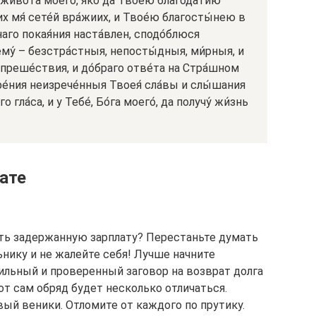
́ живота́ моего́, я́ко да Твое́ю благода́тию
х мя́ сете́й вра́жиих, и Твое́ю благосты́нею в
наго покая́ния наста́влен, сподо́блюся
му́ – безстра́стныя, непосты́дныя, ми́рныя, и
преше́ствия, и до́браго отве́та на Стра́шном
зре́ния неизрече́нныя Твоея́ сла́вы и слы́шания
гла́са, и у Тебе́, Бо́га моего́, да получу́ жи́знь
ате
ть задержанную зарплату? Перестаньте думать
ьнику и не жалейте себя! Лучше начните
ильный и проверенный заговор на возврат долга
вот сам обряд будет несколько отличаться.
вый веники. Отломите от каждого по прутику.