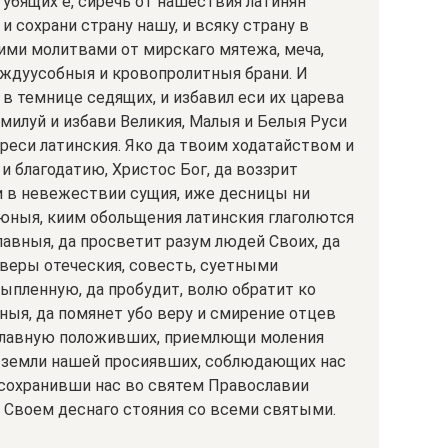
губящих е, сиречь от нашествия латинян
и сохрани страну нашу, и всяку страну в
ми молитвами от мирскаго мятежа, меча,
ждуусобныя и кровопролитныя брани. И
в темнице седящих, и избавил еси их царева
омилуй и избави Великия, Малыя и Белыя Руси
реси латинския. Яко да твоим ходатайством и
 благодатию, Христос Бог, да воззрит
 в невежествии сущия, иже десницы ни
 юныя, киим обольщения латинския глаголются
авныя, да просветит разум людей Своих, да
т веры отеческия, совесть, суетными
пленную, да пробудит, волю обратит ко
ыя, да помянет убо веру и смирение отцев
ославную положивших, приемлющи моления
в земли нашей просиявших, соблюдающих нас
а сохранивши нас во святем Православии
 Своем деснаго стояния со всеми святыми.