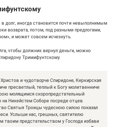
мифунтскому
 в долг, иногда становится почти невыполнимым
ки возврата, потом, под разными предлогами,
ром», и может совсем исчезнуть.
лга, чтобы должник вернул деньги, можно
Спиридону Тримифунтскому.
 Христов и чудотворче Спиридоне, Керкирская
иче пресветлый, теплый к Богу молитвенниче
верою молящимся скоропредстательный
ю на Никейстем Соборе посреде отцев
ство Святыя Троицы чудесною силою показал
 еси. Услыши нас, грешных, святителю
ым твоим предстательством у Господа избави