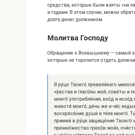
средства, которые были взяты «на па
и годами. В этом случае, можно обра
долга денег должником.
Молитва Господу
Обращение к Всевышнему — самый эф
которые не торопится отдать должни
В ру́це Твоего́ превели́каго милосе́р
чу́вства и глаго́лы моя́, сове́ты и п
моего́ употребле́ния, вхо́д и исхо́д 
живота́ моего́, де́нь же и ча́с издых
воскресе́ние души́ и те́ла моего́. 
приими́ в ру́це защище́ния Твоего́ и 
премно́жество грехо́в мои́х, очи́сти