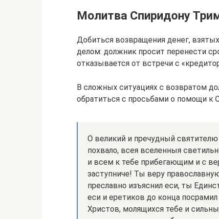
Молитва Спиридону Три
Добиться возвращения денег, взятых
делом: должник просит перенести сро
отказывается от встречи с «кредито
В сложных ситуациях с возвратом до
обратиться с просьбами о помощи к 
О великий и пречудный святителю
похвало, всея вселенныя светильн
и всем к тебе прибегающим и с 
заступниче! Ты веру православну
преславно изъяснил еси, ты Един
еси и еретиков до конца посрамил
Христов, молящихся тебе и сильн