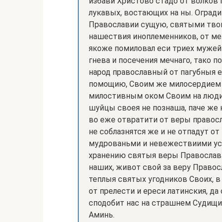
избави Христово стадо от волков 
лукавых, востающих на ны. Огради 
Православии сущую, святыми твои
нашествия иноплеменников, от ме
якоже помиловал еси триех мужей 
гнева и посечения мечнаго, тако п
народ православный от пагубныя е
помощию, Своим же милосердием и
милостивным оком Своим на люди
шуйцы своея не познаша, паче же
во еже отвратити от веры правосл
не соблазнятся же и не отпадут о
мудрованьми и невежествиими усы
хранению святыя веры Православн
наших, живот свой за веру Прав
теплыя святых угодников Своих, 
от прелести и ереси латинския, д
сподобит нас на страшнем Судищи
Аминь.