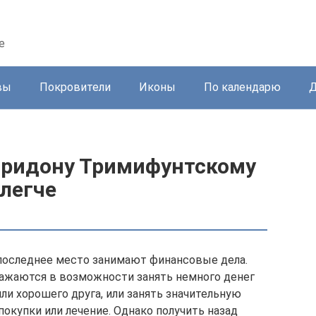
е
вы
Покровители
Иконы
По календарю
Д
пиридону Тримифунтскому
легче
оследнее место занимают финансовые дела.
ажаются в возможности занять немного денег
или хорошего друга, или занять значительную
покупки или лечение. Однако получить назад