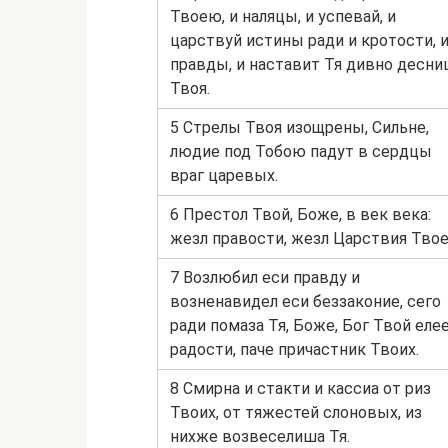
Твоею, и наляцы, и успевай, и
царствуй истины ради и кротости, 
правды, и наставит Тя дивно десни
Твоя.
5 Стрелы Твоя изощрены, Сильне,
людие под Тобою падут в сердцы
враг царевых.
6 Престол Твой, Боже, в век века:
жезл правости, жезл Царствия Твое
7 Возлюбил еси правду и
возненавидел еси беззаконие, сего
ради помаза Тя, Боже, Бог Твой еле
радости, паче причастник Твоих.
8 Смирна и стакти и кассиа от риз
Твоих, от тяжестей слоновых, из
нихже возвеселиша Тя.