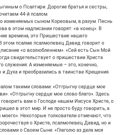
гиным о Псалтири. Дорогие братья и сестры,
очитаем 44-й псалом.
ц, о изменяемых сыном Кореовым, в разум. Песнь
ва в этом надписании говорят: «в конец». В
едние времена, это Пришествие нашего
В этом псалме псалмопевец Давид говорит о
дписание «о возлюбленнем». «Сей есть Сын Мой
когда свидетельствует о пришествии Христа
о служения. А изменяемые – это, конечно,
 и Духа и преобразились в таинстве Крещения.
алом такими словами: «Отгрыгну сердце мое
еви». «Отгрыгну сердце мое слово благо». Здесь
 говорить вам о Господе нашем Иисусе Христе, о
шел в этот мир. И не просто буду говорить, а
ца моего». Некоторые толкователи отмечают, что
пророчествуя о Христе, псалмопевец Давид, но и
словами о Своем Сыне. «Глаголю аз дела моя