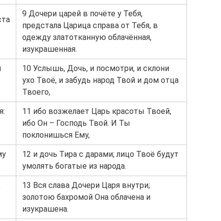
9 Дочери царей в почёте у Тебя,
ста
предстала Царица справа от Тебя, в
одежду златотканную облачённая,
изукрашенная.
и
10 Услышь, Дочь, и посмотри, и склони
ухо Твоё, и забудь народ Твой и дом отца
Твоего,
я:
11 ибо возжелает Царь красоты Твоей,
ибо Он – Господь Твой. И Ты
поклонишься Ему,
му
12 и дочь Тира с дарами; лицо Твоё будут
умолять богатые из народа.
,
13 Вся слава Дочери Царя внутри;
золотою бахромой Она облачена и
изукрашена.