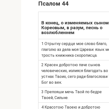
Псалом 44
В конец, о изменяемых сыном
Кореовым, в разум, песнь о
возлюбленнем
1 Отрыгну сердце мое слово благо,
глаголю аз дела моя Цареви: язык м
трость книжника скорописца.
2 Красен добротою паче сынов
человеческих, излияся благодать во
устнах Твоих, сего ради благослови
Бог во век.
3 Препояши мечь Твой по бедре
Твоей, Сильне.
4 Красотою Твоею и добротою