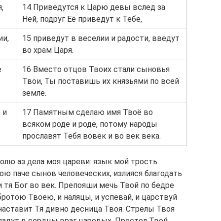
,
14 Приведутся к Царю девы вслед за
Ней, подруг Её приведут к Тебе,
ии,
15 приведут в веселии и радости, введут
во храм Царя.
е
16 Вместо отцов Твоих стали сыновья
Твои, Ты поставишь их князьями по всей
земле.
 и
17 Памятным сделаю имя Твоё во
всяком роде и роде, потому народы
прославят Тебя вовек и во век века.
голю аз дела моя цареви: язык мой трость
ою паче сынов человеческих, излияся благодать
и тя Бог во век. Препояши мечь Твой по бедре
ротою Твоею, и наляцы, и успевай, и царствуй
 наставит Тя дивно десница Твоя. Стрелы Твоя
падут в сердцы враг царевых. Престол Твой,