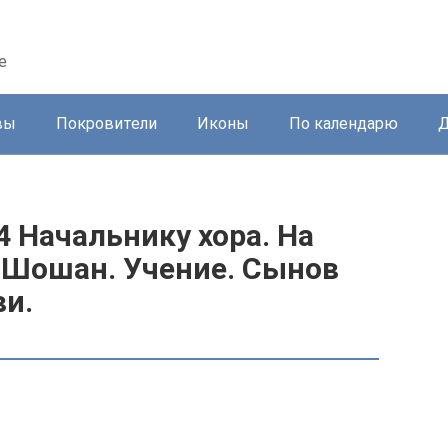
е
вы
Покровители
Иконы
По календарю
Д
 Начальнику хора. На
 Шошан. Учение. Сынов
ви.