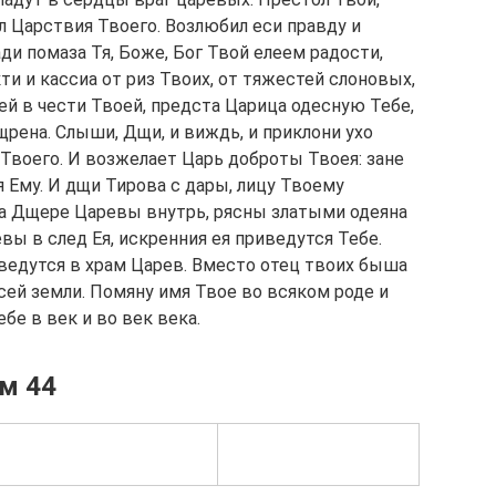
зл Царствия Твоего. Возлюбил еси правду и
ди помаза Тя, Боже, Бог Твой елеем радости,
ти и кассиа от риз Твоих, от тяжестей слоновых,
й в чести Твоей, предста Царица одесную Тебе,
рена. Слыши, Дщи, и виждь, и приклони ухо
а Твоего. И возжелает Царь доброты Твоея: зане
 Ему. И дщи Тирова с дары, лицу Твоему
ва Дщере Царевы внутрь, рясны златыми одеяна
ы в след Ея, искренния ея приведутся Тебе.
введутся в храм Царев. Вместо отец твоих быша
сей земли. Помяну имя Твое во всяком роде и
бе в век и во век века.
м 44