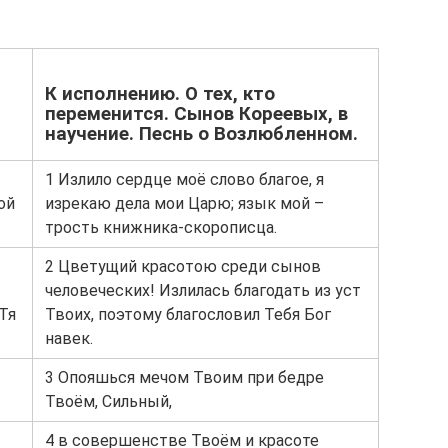
К исполнению. О тех, кто
переменится. Сынов Кореевых, в
научение. Песнь о Возлюбленном.
1 Излило сердце моё слово благое, я
ой
изрекаю дела мои Царю; язык мой –
трость книжника-скорописца.
2 Цветущий красотою среди сынов
человеческих! Излилась благодать из уст
 Тя
Твоих, поэтому благословил Тебя Бог
навек.
3 Опояшься мечом Твоим при бедре
Твоём, Сильный,
4 в совершенстве Твоём и красоте