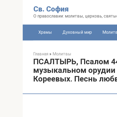
Перейти
Св. София
к
контенту
О православии: молитвы, церковь, святы
Храмы
Духовный мир
Молит
Главная
»
Молитвы
ПСАЛТЫРЬ, Псалом 44
музыкальном орудии
Кореевых. Песнь люб