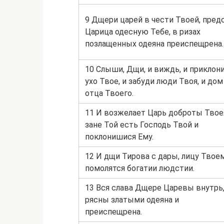
9 Дщери царей в чести Твоей, пред
Царица одесную Тебе, в ризах
позлащенных одеяна преиспещрена.
10 Слыши, Дщи, и виждь, и приклон
ухо Твое, и забуди люди Твоя, и дом
отца Твоего.
11 И возжелает Царь доброты Твое
зане Той есть Господь Твой и
поклонишися Ему.
12 И дщи Тирова с дары, лицу Твое
помолятся богатии людстии.
13 Вся слава Дщере Царевы внутрь
рясны златыми одеяна и
преиспещрена.