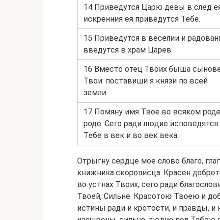
14 Приведутся Царю девы в след ея
искренния ея приведутся Тебе.
15 Приведутся в веселии и радован
введутся в храм Царев.
16 Вместо отец Твоих быша сынов
Твои: поставиши я князи по всей
земли.
17 Помяну имя Твое во всяком роде
роде. Сего ради людие исповедятся
Тебе в век и во век века.
Отрыгну сердце мое слово благо, гла
книжника скорописца. Красен доброт
во устнах Твоих, сего ради благослов
Твоей, Сильне. Красотою Твоею и доб
истины ради и кротости, и правды, и
изощрены, сильне, людие под Тобою 