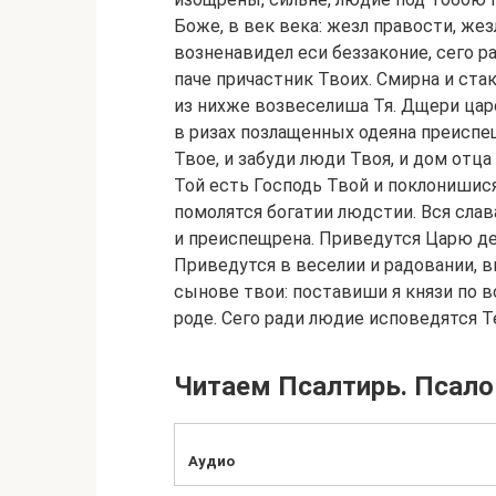
Боже, в век века: жезл правости, же
возненавидел еси беззаконие, сего ра
паче причастник Твоих. Смирна и стак
из нихже возвеселиша Тя. Дщери царе
в ризах позлащенных одеяна преиспещ
Твое, и забуди люди Твоя, и дом отц
Той есть Господь Твой и поклонишися
помолятся богатии людстии. Вся сла
и преиспещрена. Приведутся Царю дев
Приведутся в веселии и радовании, 
сынове твои: поставиши я князи по в
роде. Сего ради людие исповедятся Те
Читаем Псалтирь. Псало
Аудио