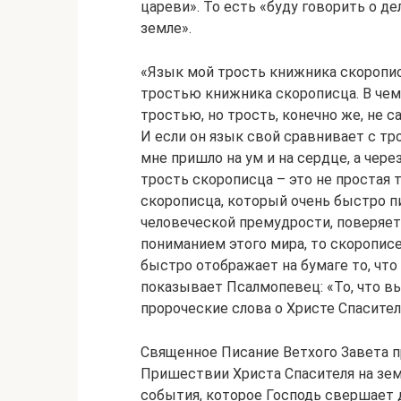
цареви». То есть «буду говорить о д
земле».
«Язык мой трость книжника скоропис
тростью книжника скорописца. В че
тростью, но трость, конечно же, не с
И если он язык свой сравнивает с тро
мне пришло на ум и на сердце, а чере
трость скорописца – это не простая т
скорописца, который очень быстро п
человеческой премудрости, поверяет 
пониманием этого мира, то скорописец
быстро отображает на бумаге то, что
показывает Псалмопевец: «То, что вы
пророческие слова о Христе Спасителе
Священное Писание Ветхого Завета 
Пришествии Христа Спасителя на зем
события, которое Господь свершает 