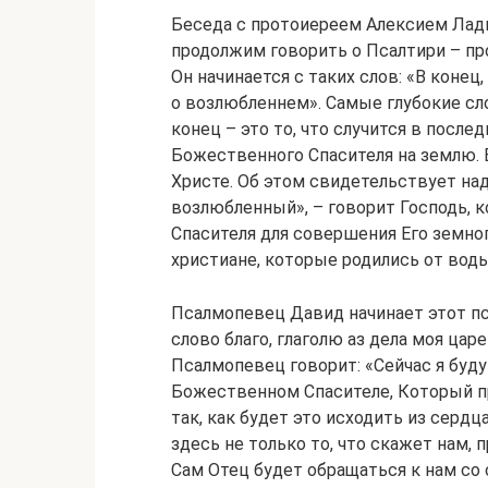
Беседа с протоиереем Алексием Лады
продолжим говорить о Псалтири – пр
Он начинается с таких слов: «В коне
о возлюбленнем». Самые глубокие сло
конец – это то, что случится в посл
Божественного Спасителя на землю. 
Христе. Об этом свидетельствует на
возлюбленный», – говорит Господь, 
Спасителя для совершения Его земног
христиане, которые родились от воды
Псалмопевец Давид начинает этот пс
слово благо, глаголю аз дела моя цар
Псалмопевец говорит: «Сейчас я буду
Божественном Спасителе, Который при
так, как будет это исходить из серд
здесь не только то, что скажет нам, 
Сам Отец будет обращаться к нам со 