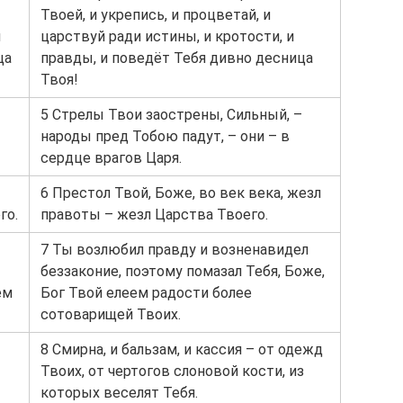
Твоей, и укрепись, и процветай, и
и
царствуй ради истины, и кротости, и
ца
правды, и поведёт Тебя дивно десница
Твоя!
5 Стрелы Твои заострены, Сильный, –
народы пред Тобою падут, – они – в
сердце врагов Царя.
6 Престол Твой, Боже, во век века, жезл
го.
правоты – жезл Царства Твоего.
7 Ты возлюбил правду и возненавидел
беззаконие, поэтому помазал Тебя, Боже,
ем
Бог Твой елеем радости более
сотоварищей Твоих.
8 Смирна, и бальзам, и кассия – от одежд
Твоих, от чертогов слоновой кости, из
которых веселят Тебя.