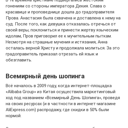
гонениям со стороны императора Декия. Слава о
красавице и проповеднице дошла до градоправителя
Прова. Анастасия была схвачена и доставлена к нему на
суд. После того, как девушка отказалась отречься от
своей веры, поклониться и принести жертву языческим
идолам, Пров приговорил ее к мучительным пыткам.
Несмотря на страшные мучения и истязания, Анна
осталась верной Христу и продолжала молиться. За это
градоправитель приказал отрезать ей язык и
обезглавить.
Всемирный день шопинга
Всё началось в 2009 году, когда интернет-площадка
«Alibaba Group» из Китая осуществила маркетинговый
ход под названием «Всемирный День Шопинга», проведя
на своих ресурсах (и в частности в интернет-магазине
AliExpress.com) распродажу, где скидки в 50% были
нормой.