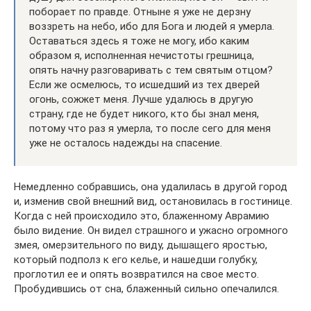
поборает по правде. Отныне я уже не дерзну
воззреть на небо, ибо для Бога и людей я умерла.
Оставаться здесь я тоже не могу, ибо каким
образом я, исполненная нечистоты грешница,
опять начну разговаривать с тем святым отцом?
Если же осмелюсь, то исшедший из тех дверей
огонь, сожжет меня. Лучше удалюсь в другую
страну, где не будет никого, кто бы знал меня,
потому что раз я умерла, то после сего для меня
уже не осталось надежды на спасение.
Немедленно собравшись, она удалилась в другой город
и, изменив свой внешний вид, остановилась в гостинице.
Когда с ней происходило это, блаженному Аврамию
было видение. Он видел страшного и ужасно огромного
змея, омерзительного по виду, дышащего яростью,
который подполз к его келье, и нашедши голубку,
проглотил ее и опять возвратился на свое место.
Пробудившись от сна, блаженный сильно опечалился.