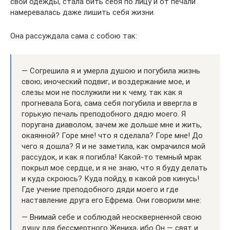
свои одежды, стала бить себя по лицу и от печали
намеревалась даже лишить себя жизни.
Она рассуждала сама с собою так:
— Согрешила я и умерла душою и погубила жизнь
свою; иноческий подвиг, и воздержание мое, и
слезы мои не послужили ни к чему, так как я
прогневала Бога, сама себя погубила и ввергла в
горькую печаль преподобного дядю моего. Я
поругана диаволом, зачем же дольше мне и жить,
окаянной? Горе мне! что я сделала? Горе мне! До
чего я дошла? Я и не заметила, как омрачился мой
рассудок, и как я погибла! Какой-то темный мрак
покрыл мое сердце, и я не знаю, что я буду делать
и куда скроюсь? Куда пойду, в какой ров кинусь!
Где учение преподобного дяди моего и где
наставление друга его Ефрема. Они говорили мне:
— Внимай себе и соблюдай неоскверненной свою
душу для бессмертного Жениха, ибо Он — свят и