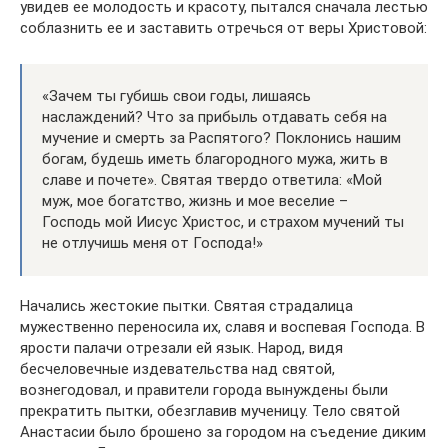
увидев ее молодость и красоту, пытался сначала лестью
соблазнить ее и заставить отречься от веры Христовой:
«Зачем ты губишь свои годы, лишаясь
наслаждений? Что за прибыль отдавать себя на
мучение и смерть за Распятого? Поклонись нашим
богам, будешь иметь благородного мужа, жить в
славе и почете». Святая твердо ответила: «Мой
муж, мое богатство, жизнь и мое веселие –
Господь мой Иисус Христос, и страхом мучений ты
не отлучишь меня от Господа!»
Начались жестокие пытки. Святая страдалица
мужественно переносила их, славя и воспевая Господа. В
ярости палачи отрезали ей язык. Народ, видя
бесчеловечные издевательства над святой,
вознегодовал, и правители города вынуждены были
прекратить пытки, обезглавив мученицу. Тело святой
Анастасии было брошено за городом на съедение диким