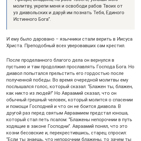
молитву, укрепи меня и освободи рабов Твоих от
уз диавольских и даруй им познать Тебя, Единого
Истинного Бога”.
И ему было даровано – язычники стали верить в Иисуса
Христа. Преподобный всех уверовавших сам крестил.
После проделанного благого дела он вернулся в
пустыню и там продолжил прославлять Господа Бога. Но
диавол попытался прельстить его гордостью после
полученной победы. Во время очередной молитвы ему
послышался голос, который сказал: “Блажен ты, блажен,
как никто из людей!” Но Авраамий сказал, что он
обычный грешный человек, который молится о спасении
и помощи Господней и что он не боится диавола. В
другой раз перед святым Авраамием предстал юноша,
который стал петь псалом: “Блажены непорочнии в путь
ходящие в законе Господни”. Авраамий понял, что это
козни бесовские и, перекрестившись, старец спросил:
“Если ты знаешь, что непорочнии блажены, то зачем ты