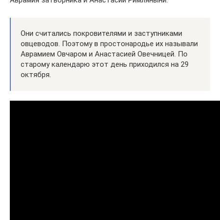
Они считались покровителями и заступниками
овцеводов. Поэтому в простонародье их называли
Аврамием Овчаром и Анастасией Овечницей. По
старому календарю этот день приходился на 29
октября.