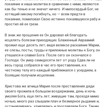
покаяние и наша молитва в сравнении с ними, являются
как бы тенью и не значат ничего. И милосердый Бог, не
хотящий никому погибнуть, но — всем придти в
покаяние, помиловал Свою истинно покаявшуюся рабу и
простил ей ее грехи.
В знак же прощения ее Он даровал ей благодать
исцелять болезни приходящих. Блаженный Авраамий
прожил еще десять лет; видя великое раскаяние Марии,
ее слезы, посты, труды и прилежные молитвы к Богу, он
утешался и славил Бога. После сего он скончался о
Господе. Он умер семидесяти лет от роду. Едва ли не
весь город собрался в час его преставления, и к
честному телу его каждый приближался с усердием, а
болящие получали исцеление.
Христова же агница Мария после преставления дяди
своего прожила в большом воздержании, день и ночь
умоляя Бога, еще пять лет; живущие там, проходя мимо
ночью, много раз слышали плач и безмерное рыдание и,
останавливаясь, удивлялись и прославляли Бога. Таким