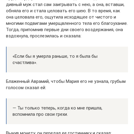
дивный муж стал сам заигрывать с нею, а она, вставши,
обняла его и стала целовать его шею. В то время, как
она целовала его, ощутила исходящее от чистого и
многими подвигами умерщвленного тела его благоухание.
Тогда, припомнив первые дни своего воздержания, она
вздохнула, прослезилась и сказала:
«Если бы я умерла раньше, то я была бы
счастлива».
Блаженный Аврамий, чтобы Мария его не узнала, грубым
голосом сказал ей:
— Ты только теперь, когда ко мне пришла,
вспомнила про свои грехи.
Вынув монету, он передал ее гостиннику и сказал: