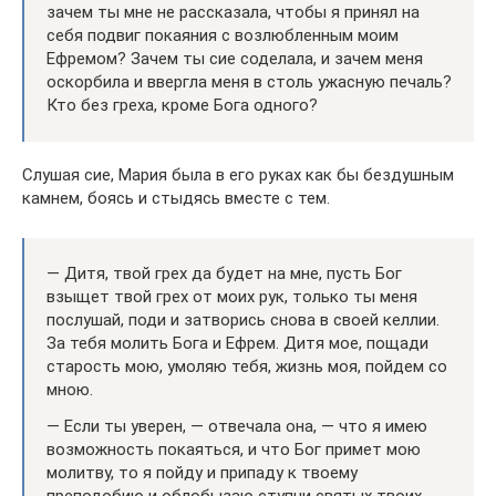
зачем ты мне не рассказала, чтобы я принял на
себя подвиг покаяния с возлюбленным моим
Ефремом? Зачем ты сие соделала, и зачем меня
оскорбила и ввергла меня в столь ужасную печаль?
Кто без греха, кроме Бога одного?
Слушая сие, Мария была в его руках как бы бездушным
камнем, боясь и стыдясь вместе с тем.
— Дитя, твой грех да будет на мне, пусть Бог
взыщет твой грех от моих рук, только ты меня
послушай, поди и затворись снова в своей келлии.
За тебя молить Бога и Ефрем. Дитя мое, пощади
старость мою, умоляю тебя, жизнь моя, пойдем со
мною.
— Если ты уверен, — отвечала она, — что я имею
возможность покаяться, и что Бог примет мою
молитву, то я пойду и припаду к твоему