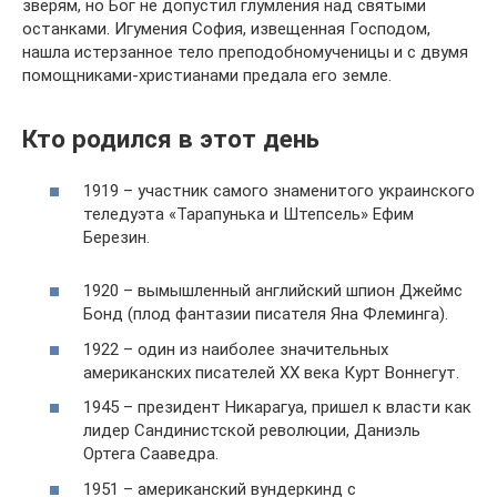
зверям, но Бог не допустил глумления над святыми
останками. Игумения София, извещенная Господом,
нашла истерзанное тело преподобномученицы и с двумя
помощниками-христианами предала его земле.
Кто родился в этот день
1919 – участник самого знаменитого украинского
теледуэта «Тарапунька и Штепсель» Ефим
Березин.
1920 – вымышленный английский шпион Джеймс
Бонд (плод фантазии писателя Яна Флеминга).
1922 – один из наиболее значительных
американских писателей ХХ века Курт Воннегут.
1945 – президент Никарагуа, пришел к власти как
лидер Сандинистской революции, Даниэль
Ортега Сааведра.
1951 – американский вундеркинд с