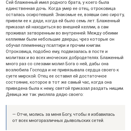
Сей блаженный имел родного брата, у коего была
единственная дочь. Когда умер ее отец, отроковица
осталась осиротевшей. Знакомые ее, взявши сию сироту,
привели ее к дяде, когда ей было семь лет. Блаженный
приказал ей находиться во внешней келлии, а сам
проживал затворенным во внутренней. Между обеими
келлиями были небольшие дверцы, чрез которые он
обучал племянницу псалтири и прочим книгам.
Отроковица, подобно ему, подвизалась в посте и
молитвах и во всех иноческих добродетелях. Блаженный
много раз со слезами молил Бога о ней, дабы она
возлюбила Господа и не привязывала сердца своего к
суете мирской. Отец ее оставил ей достаточное
состояние, которое в тот же самый час, когда она
приведена была к нему, святой приказал раздать нищим.
Девица же так умоляла дядю своего:
— Отче, молись за меня Богу, чтобы я избавилась
от всех многоразличных дьявольских сетей.