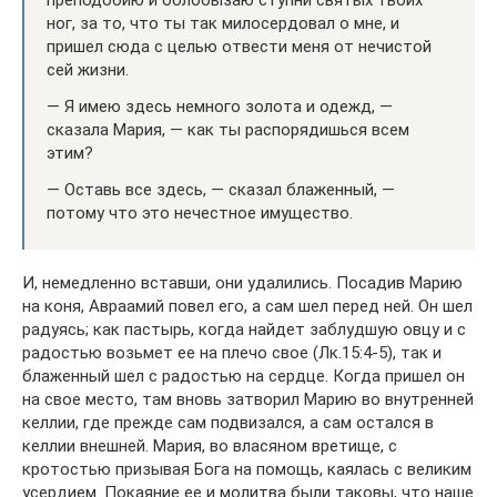
преподобию и облобызаю ступни святых твоих
ног, за то, что ты так милосердовал о мне, и
пришел сюда с целью отвести меня от нечистой
сей жизни.
— Я имею здесь немного золота и одежд, —
сказала Мария, — как ты распорядишься всем
этим?
— Оставь все здесь, — сказал блаженный, —
потому что это нечестное имущество.
И, немедленно вставши, они удалились. Посадив Марию
на коня, Авраамий повел его, а сам шел перед ней. Он шел
радуясь; как пастырь, когда найдет заблудшую овцу и с
радостью возьмет ее на плечо свое (Лк.15:4-5), так и
блаженный шел с радостью на сердце. Когда пришел он
на свое место, там вновь затворил Марию во внутренней
келлии, где прежде сам подвизался, а сам остался в
келлии внешней. Мария, во власяном вретище, с
кротостью призывая Бога на помощь, каялась с великим
усердием. Покаяние ее и молитва были таковы, что наше