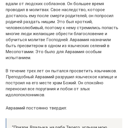
вдали от людских соблазнов. Он большее время
проводил в молитвах. Свое наследство, которое
досталось ему после смерти родителей, он попросил
родичей раздать нищим. Это был кроткий,
человеколюбивый, поэтому к нему стремились попасть
многие люди желающие обрести благословение и
обучиться молитве Господней. Авраамия назначили
быть пресвитером в одном из языческих селений в
Месопотамии. Это было для Авраамия особым
испытанием.
В течение трех лет он пытался просветить язычников.
Преподобный Авраамий разрушил языческое капище и
построил на его месте храм Божий. Он спокойно
переносил все поругания и побои от злых
идолопоклонников.
Авраамий постоянно твердил:
“Призри, Владыка, на раба Твоего, услыши мою