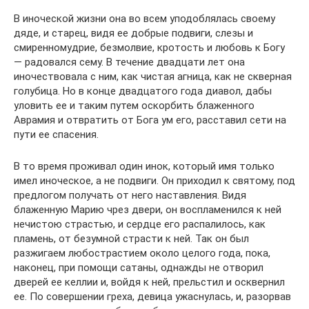
В иноческой жизни она во всем уподоблялась своему
дяде, и старец, видя ее добрые подвиги, слезы и
смиренномудрие, безмолвие, кротость и любовь к Богу
— радовался сему. В течение двадцати лет она
иночествовала с ним, как чистая агница, как не скверная
голубица. Но в конце двадцатого года диавол, дабы
уловить ее и таким путем оскорбить блаженного
Аврамия и отвратить от Бога ум его, расставил сети на
пути ее спасения.
В то время проживал один инок, который имя только
имел иноческое, а не подвиги. Он приходил к святому, под
предлогом получать от него наставления. Видя
блаженную Марию чрез двери, он воспламенился к ней
нечистою страстью, и сердце его распалилось, как
пламень, от безумной страсти к ней. Так он был
разжигаем любострастием около целого года, пока,
наконец, при помощи сатаны, однажды не отворил
дверей ее келлии и, войдя к ней, прельстил и осквернил
ее. По совершении греха, девица ужаснулась, и, разорвав