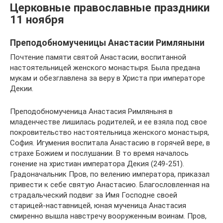
Церковные православные праздники
11 ноября
Преподобномученицы Анастасии Римляныни
Почтение памяти святой Анастасии, воспитанной
настоятельницей женского монастыря. Была предана
мукам и обезглавлена за веру в Христа при императоре
Декии.
Преподобномученица Анастасия Римляныня в
младенчестве лишилась родителей, и ее взяла под свое
покровительство настоятельница женского монастыря,
София. Игумения воспитала Анастасию в горячей вере, в
страхе Божием и послушании. В то время началось
гонение на христиан императора Декия (249-251).
Градоначальник Пров, по велению императора, приказал
привести к себе святую Анастасию. Благословленная на
страдальческий подвиг за Имя Господне своей
старицей-наставницей, юная мученица Анастасия
смиренно вышла навстречу вооруженным воинам. Пров,