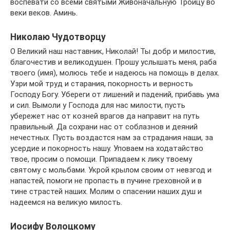
воспевати со всеми святыми Живоначальную Троицу во
веки веков. Аминь.
Николаю Чудотворцу
О Великий наш наставник, Николай! Ты добр и милостив,
благочестив и великодушен. Прошу услышать меня, раба
твоего (имя), молюсь тебе и надеюсь на помощь в делах.
Узри мой труд и старания, покорность и верность
Господу Богу. Убереги от лишений и падений, прибавь ума
и сил. Вымоли у Господа для нас милости, пусть
убережет нас от козней врагов да направит на путь
правильный. Да сохрани нас от соблазнов и деяний
нечестных. Пусть воздастся нам за страдания наши, за
усердие и покорность нашу. Уповаем на ходатайство
твое, просим о помощи. Припадаем к лику твоему
святому с мольбами. Укрой крылом своим от невзгод и
напастей, помоги не пропасть в пучине греховной и в
тине страстей наших. Молим о спасении наших душ и
надеемся на великую милость.
Иосифу Волоцкому