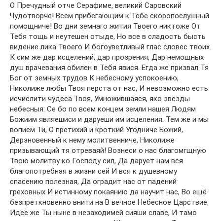
О Пречудный отче Серафиме, великий Саровский
Чудотворче! Всем прибегающим к Тебе скоропослушный
помощниче! Во дни земнаго жития Твоего никтоже От
Тебя тощь и неутешен отыде, Но все в сладость бысть
видение лика Твоего И богоуветливый глас словес твоих.
К сим же дар исцелений, дар прозрения, Дар немощных
душ врачевания обилен в Тебя явися. Егда же призвал Тя
Бог от земных трудов К небесному успокоению,
Николиже любы Твоя перста от нас, И невозможно есть
исчислити чудеса Твоя, Умножившаяся, яко звезды
небесныя: Се бо по всем концем земли нашея Людям
Божиим являешиси и даруеши им исцеления. Тем же и мы
вопием Ти, О претихий и кроткий Угодниче Божий,
Дерзновенный к нему молитвенниче, Николиже
призывающий тя отреваяй! Вознеси о нас благомгщную
Твою молитву ко Господу сил, Да дарует нам вся
благопотребная в жизни сей И вся к душевному
спасению полезная, Да оградит нас от падений
греховных И истинному покаянию да научит нас, Во ещё
безпреткновенно внити на В вечное Небесное Царствие,
Идее же Ты ныне в незаходимей сияши славе, И тамо