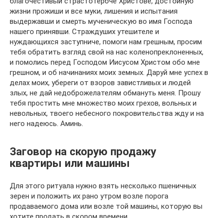
благочестивый страстотербче Христове, достойную
жизни прожиши и все муки, лишения и испытания
выдержавши и смерть мученическую во имя Господа
нашего принявши. Страждуших утешителе и
нуждающихся заступниче, помоги нам грешным, просим
тебя обратить взгляд свой на нас коленопреклоненных,
и помолись перед Господом Иисусом Христом обо мне
грешном, и об начинаниях моих земных. Даруй мне успех в
делах моих, убереги от взоров завистливых и людей
злых, не дай недоброжелателям обмануть меня. Прошу
тебя простить мне множество моих грехов, вольных и
невольных, твоего небесного покровительства жду и на
него надеюсь. Аминь.
Заговор на скорую продажу
квартиры или машины
Для этого ритуала нужно взять несколько пшеничных
зерен и положить их рано утром возле порога
продаваемого дома или возле той машины, которую вы
хотите продать в скором времени.