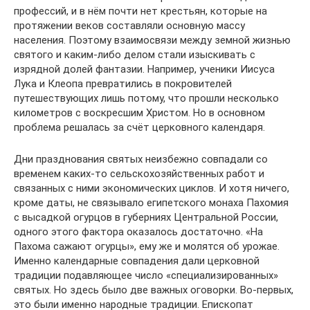
профессий, и в нём почти нет крестьян, которые на
протяжении веков составляли основную массу
населения. Поэтому взаимосвязи между земной жизнью
святого и каким-либо делом стали изыскивать с
изрядной долей фантазии. Например, ученики Иисуса
Лука и Клеопа превратились в покровителей
путешествующих лишь потому, что прошли несколько
километров с воскресшим Христом. Но в основном
проблема решалась за счёт церковного календаря.
Дни празднования святых неизбежно совпадали со
временем каких-то сельскохозяйственных работ и
связанных с ними экономических циклов. И хотя ничего,
кроме даты, не связывало египетского монаха Пахомия
с высадкой огурцов в губерниях Центральной России,
одного этого фактора оказалось достаточно. «На
Пахома сажают огурцы», ему же и молятся об урожае.
Именно календарные совпадения дали церковной
традиции подавляющее число «специализированных»
святых. Но здесь было две важных оговорки. Во-первых,
это были именно народные традиции. Епископат