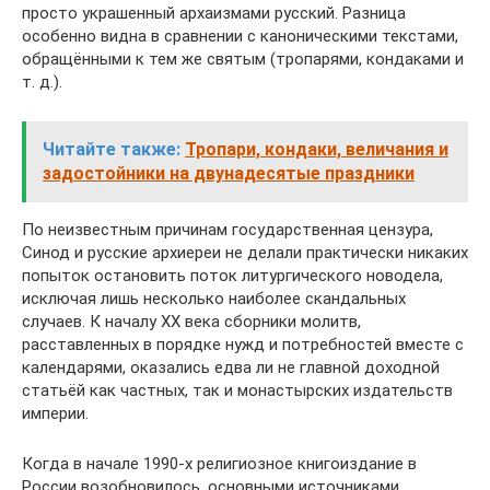
просто украшенный архаизмами русский. Разница
особенно видна в сравнении с каноническими текстами,
обращёнными к тем же святым (тропарями, кондаками и
т. д.).
Читайте также:
Тропари, кондаки, величания и
задостойники на двунадесятые праздники
По неизвестным причинам государственная цензура,
Синод и русские архиереи не делали практически никаких
попыток остановить поток литургического новодела,
исключая лишь несколько наиболее скандальных
случаев. К началу ХХ века сборники молитв,
расставленных в порядке нужд и потребностей вместе с
календарями, оказались едва ли не главной доходной
статьёй как частных, так и монастырских издательств
империи.
Когда в начале 1990-х религиозное книгоиздание в
России возобновилось, основными источниками