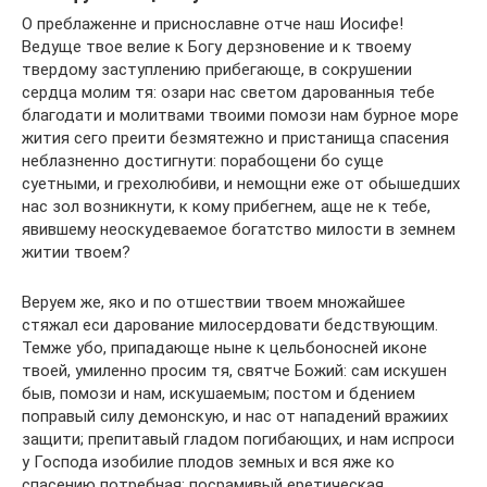
О преблаженне и приснославне отче наш Иосифе!
Ведуще твое велие к Богу дерзновение и к твоему
твердому заступлению прибегающе, в сокрушении
сердца молим тя: озари нас светом дарованныя тебе
благодати и молитвами твоими помози нам бурное море
жития сего преити безмятежно и пристанища спасения
неблазненно достигнути: порабощени бо суще
суетными, и грехолюбиви, и немощни еже от обышедших
нас зол возникнути, к кому прибегнем, аще не к тебе,
явившему неоскудеваемое богатство милости в земнем
житии твоем?
Веруем же, яко и по отшествии твоем множайшее
стяжал еси дарование милосердовати бедствующим.
Темже убо, припадающе ныне к цельбоносней иконе
твоей, умиленно просим тя, святче Божий: сам искушен
быв, помози и нам, искушаемым; постом и бдением
поправый силу демонскую, и нас от нападений вражиих
защити; препитавый гладом погибающих, и нам испроси
у Господа изобилие плодов земных и вся яже ко
спасению потребная; посрамивый еретическая