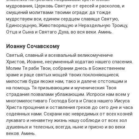
мудрования, Церковь Святую от ересей и расколов, и
смущений молитвами твоими огради: да тожде
мудрствуем вси, единем сердцем славяще Святую,
Единосущную, Животворящую и Нераздельную Троицу,
Отца и Сына и Святаго Духа, во вся веки. Аминь.
Иоанну Сочавскому
Святый, славный и всехвальный великомучениче
Христов, Иоанне, несумненный ходатаю нашего спасения.
Молим Тя раби Твои, собрании днесь в Божественнем
храме и раце святых мощей твоих поклоняющиеся;
милостив буди якоже нам, тако и далече отстоящим и
на помощь Тя призывающим и мученическия Твоя
страдания похвалами ублажающим. Испроси нам всем у
многомилостиваго Господа Бога и Спаса нашего Иисуса
Христа прощения и оставления грехов до сего дне и часа
содеянных нами. Сохрани нас невредимых от всех козней
лукаваго и ненаветну жизнь нашу соблюди от всех зол
душевных и телесных, всегда, ныне и присно и во веки
веков. Аминь.