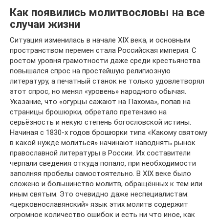
Как появились молитвословы на все
случаи жизни
Ситуация изменилась в начале XIX века, и основным
пространством перемен стала Российская империя. С
ростом уровня грамотности даже среди крестьянства
повышался спрос на простейшую религиозную
литературу, а печатный станок не только удовлетворял
этот спрос, но менял «уровень» народного обычая.
Указание, что «огурцы сажают на Пахома», попав на
страницы брошюрки, обретало претензию на
серьёзность и некую степень богословской истины.
Начиная с 1830-х годов брошюрки типа «Какому святому
в какой нужде молиться» начинают наводнять рынок
православной литературы в России. Их составители
черпали сведения откуда попало, при необходимости
заполняя пробелы самостоятельно. В XIX веке было
сложено и большинство молитв, обращённых к тем или
иным святым. Это очевидно даже неспециалистам:
«церковнославянский» язык этих молитв содержит
огромное количество ошибок и есть ни что иное, как