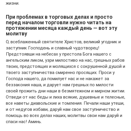
жизни.
При проблемах в торговых делах и просто
перед началом торговли нужно читать на
протяжении месяца каждый день — вот эту
молитву
О, всеблаженный святителе Христов, великий угодник и
заступник Господень и славный чудотворец!
Предстоявши на небесах у престола Бога нашего с
ангельским ликом, узри милостиво на нас, грешных рабов
твоих, предстоящих и молящихся с сокрушенной душой и
твоего заступничества смиренно просящих. Проси у
Господа нашего, да помилует нас и не накажет за
беззакония наша, и дарует нам грешных по милости
своей прожить дни наши в безмятежном и мирном житии.
Отведи от нас беды и лиха всякие, душевные и телесные,
все наветы диавольские и томления. Печали наши утеши,
и от недугов избави, даруй нам свое заступничество и
помощь во всех делах наших, молитвы свои нам даруй и
спаси нас! Аминь.