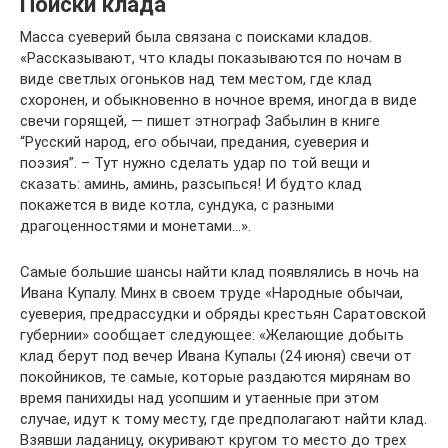
Поиски клада
Масса суеверий была связана с поисками кладов.
«Рассказывают, что клады показываются по ночам в
виде светлых огоньков над тем местом, где клад
схоронен, и обыкновенно в ночное время, иногда в виде
свечи горящей, — пишет этнограф Забылин в книге
“Русский народ, его обычаи, предания, суеверия и
поэзия”. – Тут нужно сделать удар по той вещи и
сказать: аминь, аминь, разсыпься! И будто клад
покажется в виде котла, сундука, с разными
драгоценностями и монетами…».
Самые большие шансы найти клад появлялись в ночь на
Ивана Купалу. Минх в своем труде «Народные обычаи,
суеверия, предрассудки и обряды крестьян Саратовской
губернии» сообщает следующее: «Желающие добыть
клад берут под вечер Ивана Купалы (24 июня) свечи от
покойников, те самые, которые раздаются мирянам во
время панихиды над усопшим и утаенные при этом
случае, идут к тому месту, где предполагают найти клад.
Взявши ладаницу, окуривают кругом то место до трех