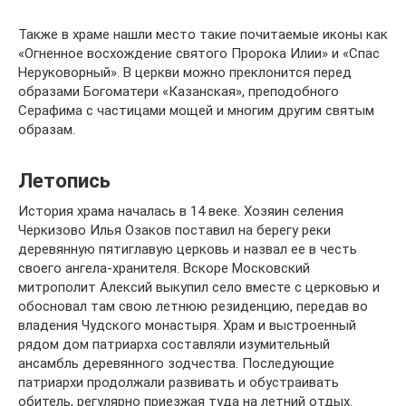
Также в храме нашли место такие почитаемые иконы как
«Огненное восхождение святого Пророка Илии» и «Спас
Неруковорный». В церкви можно преклонится перед
образами Богоматери «Казанская», преподобного
Серафима с частицами мощей и многим другим святым
образам.
Летопись
История храма началась в 14 веке. Хозяин селения
Черкизово Илья Озаков поставил на берегу реки
деревянную пятиглавую церковь и назвал ее в честь
своего ангела-хранителя. Вскоре Московский
митрополит Алексий выкупил село вместе с церковью и
обосновал там свою летнюю резиденцию, передав во
владения Чудского монастыря. Храм и выстроенный
рядом дом патриарха составляли изумительный
ансамбль деревянного зодчества. Последующие
патриархи продолжали развивать и обустраивать
обитель, регулярно приезжая туда на летний отдых.