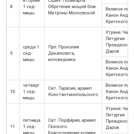
вторник
Сщмч. Полика́рпа.
8
1 сед-
Обретение мощей блж.
Великое пове
мицы
Матроны Московской
Канон Андре
Критского
Утреня. Часы
Литургия
Преждеосвя
cреда 1
Прп. Прокопия
Даров
9
сед-
Декаполита,
мицы
исповедника
Великое пове
Канон Андре
Критского
четверг
Великое пове
Свт. Тара́сия, архиеп.
10
1 сед-
Канон Андре
Константинопольского
мицы
Критского
Утреня. Часы
Литургия
пятница
Свт. Порфи́рия, архиеп.
Преждеосвя
11
1 сед-
Га́зского.
Даров
мицы
Благословение колива