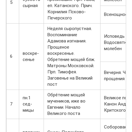
5
сырная
еп. Катанского. Прмч.
Корнилия Псково-
Всенощное б
Печерского
Неделя сыропустная.
Воспоминание
Исповедь Ли
Адамова изгнания.
Водосвятны
Прощеное
молебен
воскре-
воскресенье.
6
сенье
Обретение мощей блж.
Матроны Московской.
Прп. Тимофея.
Вечерня. Чин
Заговенье на Великий
прощения
пост
Обре́тение мощей
пн.1
Великое пове
мучеников, иже во
7
сед-
Канон Андре
Евгении. Начало
мицы
Критского
Великого поста
Соборование