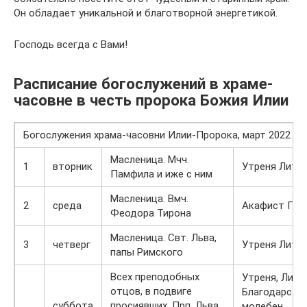
Он обладает уникальной и благотворной энергетикой.
Господь всегда с Вами!
Расписание богослужений в храме-
часовне в честь пророка Божия Илии
Богослужения храма-часовни Илии-Пророка, март 2022 го
Масленица. Мчч.
1
вторник
Утреня Литур
Памфила и иже с ним
Масленица. Вмч.
2
среда
Акафист Про
Феодора Тирона
Масленица. Свт. Льва,
3
четверг
Утреня Литур
папы Римского
Всех преподобных
Утреня, Литу
отцов, в подвиге
Благодарств.
суббота
просиявших. Прп. Льва,
молебен