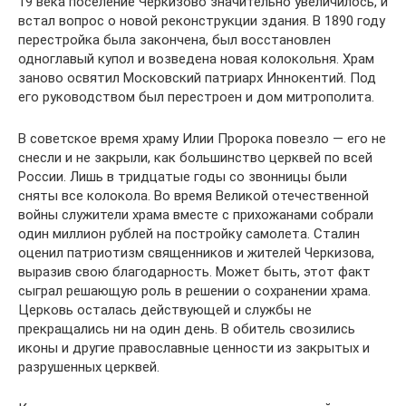
19 века поселение Черкизово значительно увеличилось, и
встал вопрос о новой реконструкции здания. В 1890 году
перестройка была закончена, был восстановлен
одноглавый купол и возведена новая колокольня. Храм
заново освятил Московский патриарх Иннокентий. Под
его руководством был перестроен и дом митрополита.
В советское время храму Илии Пророка повезло — его не
снесли и не закрыли, как большинство церквей по всей
России. Лишь в тридцатые годы со звонницы были
сняты все колокола. Во время Великой отечественной
войны служители храма вместе с прихожанами собрали
один миллион рублей на постройку самолета. Сталин
оценил патриотизм священников и жителей Черкизова,
выразив свою благодарность. Может быть, этот факт
сыграл решающую роль в решении о сохранении храма.
Церковь осталась действующей и службы не
прекращались ни на один день. В обитель свозились
иконы и другие православные ценности из закрытых и
разрушенных церквей.