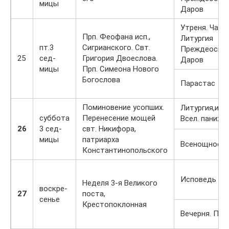
мицы
Даров
Утреня. Часы
Прп. Феофана исп.,
Литургия
пт.3
Сигрианского. Свт.
Преждеосвя
25
сед-
Григория Двоеслова.
Даров
мицы
Прп. Симеона Нового
Богослова
Парастас
Поминовение усопших.
Литургия,исп
суббота
Перенесение мощей
Всел. панихи
26
3 сед-
свт. Никифора,
мицы
патриарха
Всенощное б
Константинопольского
Исповедь Ли
Неделя 3-я Великого
воскре-
27
поста,
сенье
Крестопоклонная
Вечерня. Пас