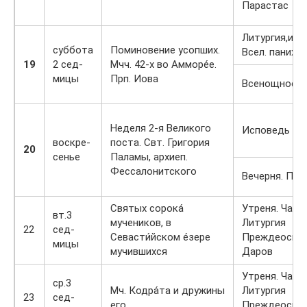
Парастас
Литургия,исп
суббота
Поминовение усопших.
Всел. панихи
19
2 сед-
Мчч. 42-х во Амморе́е.
мицы
Прп. Иова
Всенощное б
Неделя 2-я Великого
Исповедь Ли
воскре-
поста. Свт. Григория
20
сенье
Паламы, архиеп.
Фессалонитского
Вечерня. Пас
Святых сорока́
Утреня. Часы
вт.3
мучеников, в
Литургия
22
сед-
Севасти́йском е́зере
Преждеосвя
мицы
мучившихся
Даров
Утреня. Часы
ср.3
Мч. Кодра́та и дружины
Литургия
23
сед-
его
Преждеосвя