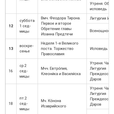
Утреня. Общ
исповедь
Вмч. Феодора Тирона.
Литургия Ис
суббота
Первое и второе
12
1 сед-
Обретение главы
Всенощное б
мицы
Иоанна Предтечи
Неделя 1-я Великого
воскре-
13
поста. Торжество
Исповедь Ли
сенье
Православия
Утреня. Часы
ср.2
Мчч. Евтро́пия,
Литургия
16
сед-
Клеони́ка и Васили́ска
Преждеосвя
мицы
Даров
Утреня. Часы
Литургия
пт.2
Преждеосвя
Мч. Ко́нона
18
сед-
Даров
Исаврийского
мицы