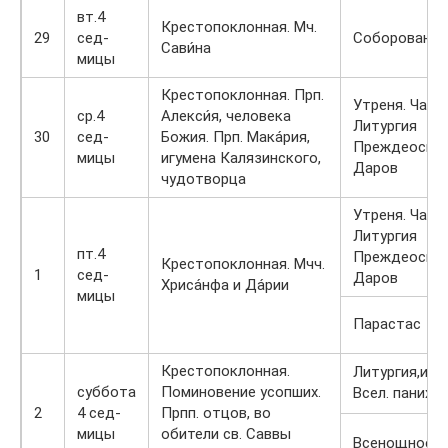
вт.4
Крестопоклонная. Мч.
29
сед-
Соборование
Сави́на
мицы
Крестопоклонная. Прп.
Утреня. Часы
ср.4
Алекси́я, человека
Литургия
30
сед-
Божия. Прп. Мака́рия,
Преждеосвя
мицы
игумена Калязинского,
Даров
чудотворца
Утреня. Часы
Литургия
пт.4
Преждеосвя
Крестопоклонная. Мчч.
1
сед-
Даров
Хриса́нфа и Да́рии
мицы
Парастас
Крестопоклонная.
Литургия,исп
суббота
Поминовение усопших.
Всел. панихи
2
4 сед-
Прпп. отцов, во
мицы
обители св. Саввы
Всенощное б