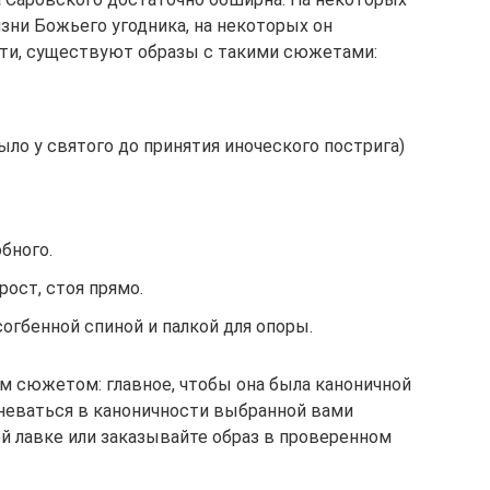
зни Божьего угодника, на некоторых он
ости, существуют образы с такими сюжетами:
ыло у святого до принятия иноческого пострига)
бного.
ост, стоя прямо.
согбенной спиной и палкой для опоры.
 сюжетом: главное, чтобы она была каноничной
мневаться в каноничности выбранной вами
ой лавке или заказывайте образ в проверенном