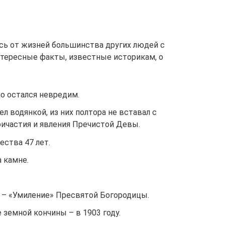
сь от жизней большинства других людей с
тересные факты, известные историкам, о
но остался невредим.
ел водянкой, из них полтора не вставал с
ричастия и явления Пречистой Девы.
ства 47 лет.
а камне.
 – «Умиление» Пресвятой Богородицы.
 земной кончины – в 1903 году.