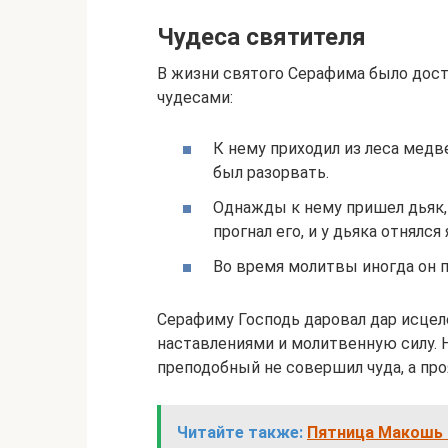
Чудеса святителя
В жизни святого Серафима было дост
чудесами:
К нему приходил из леса медв
был разорвать.
Однажды к нему пришел дьяк,
прогнал его, и у дьяка отнялся 
Во время молитвы иногда он п
Серафиму Господь даровал дар исцел
наставлениями и молитвенную силу. 
преподобный не совершил чуда, а пр
Читайте также:
Пятница Макошь –