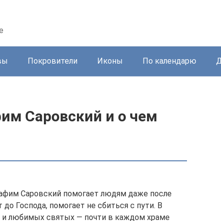
е
вы
Покровители
Иконы
По календарю
Д
им Саровский и о чем
афим Саровский помогает людям даже после
до Господа, помогает не сбиться с пути. В
х и любимых святых — почти в каждом храме