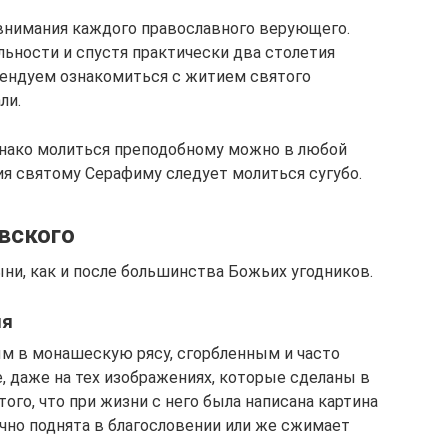
внимания каждого православного верующего.
льности и спустя практически два столетия
мендуем ознакомиться с житием святого
ли.
Однако молиться преподобному можно в любой
ия святому Серафиму следует молиться сугубо.
вского
ни, как и после большинства Божьих угодников.
ия
м в монашескую рясу, сгорбленным и часто
, даже на тех изображениях, которые сделаны в
ого, что при жизни с него была написана картина
бычно поднята в благословении или же сжимает