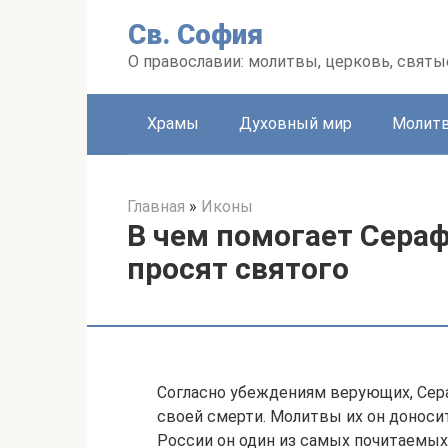
Перейти
Св. София
к
контенту
О православии: молитвы, церковь, святы
Храмы
Духовный мир
Молит
Главная
»
Иконы
В чем помогает Сераф
просят святого
Согласно убеждениям верующих, Сер
своей смерти. Молитвы их он доносит 
России он один из самых почитаемы