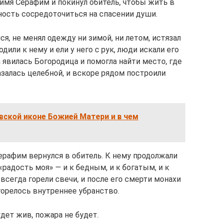
л имя Серафим и покинул обитель, чтобы жить в
ость сосредоточиться на спасении души.
я, не менял одежду ни зимой, ни летом, истязал
дили к нему и ели у него с рук, люди искали его
явилась Богородица и помогла найти место, где
азалась целебной, и вскоре рядом построили
вской иконе Божией Матери и в чем
ерафим вернулся в обитель. К нему продолжали
радость моя» — и к бедным, и к богатым, и к
всегда горели свечи, и после его смерти монахи
загорелось внутреннее убранство.
удет жив, пожара не будет.