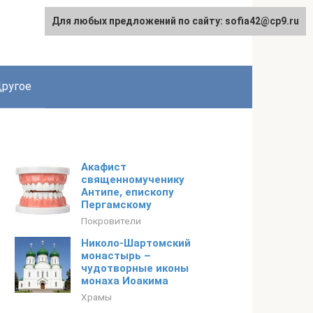
Для любых предложений по сайту: sofia42@cp9.ru
ругое
Акафист
священномученику
Антипе, епископу
Пергамскому
Покровители
Николо-Шартомский
монастырь –
чудотворные иконы
монаха Иоакима
Храмы