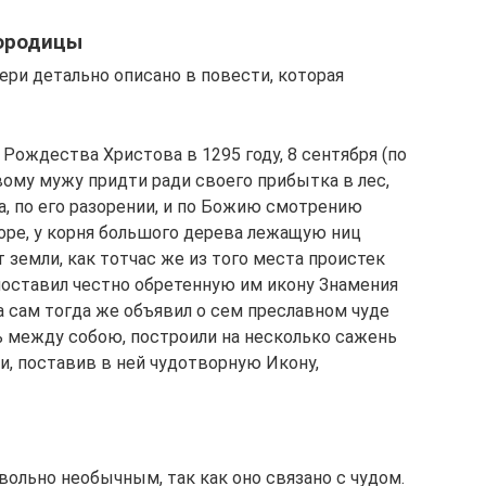
городицы
ери детально описано в повести, которая
т Рождества Христова в 1295 году, 8 сентября (по
ивому мужу придти ради своего прибытка в лес,
, по его разорении, и по Божию смотрению
горе, у корня большого дерева лежащую ниц
 земли, как тотчас же из того места проистек
поставил честно обретенную им икону Знамения
а сам тогда же объявил о сем преславном чуде
 между собою, построили на несколько сажень
, поставив в ней чудотворную Икону,
ольно необычным, так как оно связано с чудом.