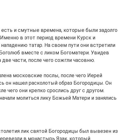
 есть и смутные времена, которые были задолго
 Именно в этот период времени Курск и
нападению татар. На своем пути они встретили
 Боголюб вместе с ликом Богоматери. Увидев
а две части, после чего сожгли часовню.
лена московские послы, после чего Иерей
ь он нашел расколотый образ Богородицы. Он
ле чего они крепко срослись друг с другом.
начали молиться лику Божьей Матери и занялись
столетия лик святой Богородицы был вывезен из
еревезли в монастырь Язак, который