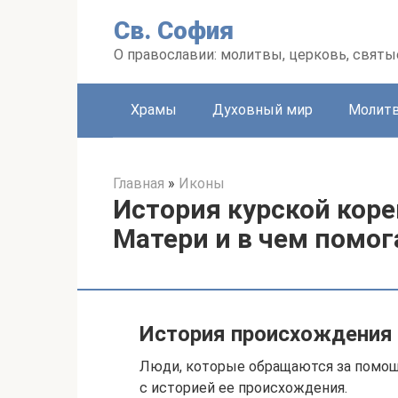
Перейти
Св. София
к
контенту
О православии: молитвы, церковь, святы
Храмы
Духовный мир
Молит
Главная
»
Иконы
История курской кор
Матери и в чем помог
История происхождения
Люди, которые обращаются за помощ
с историей ее происхождения.