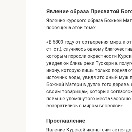
Явление образа Пресвятой Бо
Явление курского образа Божьей Мат
посвящена этой теме:
«В 6803 году от сотворения мира, а о
ст. ст.), случилось одному благочест
которым поросли окрестности Курска
увидел он близь реки Тускари в полу
икону, которую лишь только поднял от
источник воды, увидя это оный муж 
Божией Матери в дупле того дерева, 
своим товарищам, которые согласясь
повыше упомянутого места часовню и
возвратились с миром восвояси».
Прославление
Явление Курской иконы считается дов