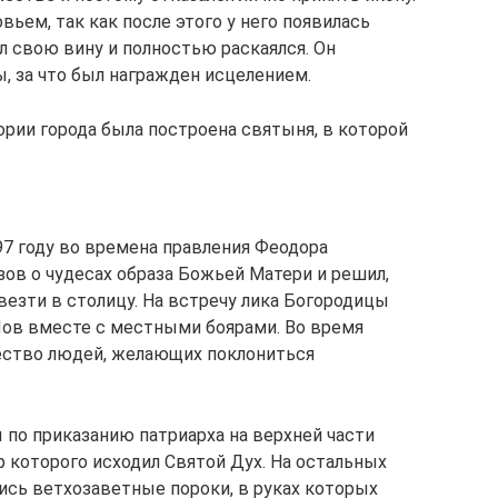
вьем, так как после этого у него появилась
л свою вину и полностью раскаялся. Он
, за что был награжден исцелением.
ории города была построена святыня, в которой
97 году во времена правления Феодора
зов о чудесах образа Божьей Матери и решил,
везти в столицу. На встречу лика Богородицы
Иов вместе с местными боярами. Во время
жество людей, желающих поклониться
по приказанию патриарха на верхней части
 которого исходил Святой Дух. На остальных
ись ветхозаветные пороки, в руках которых