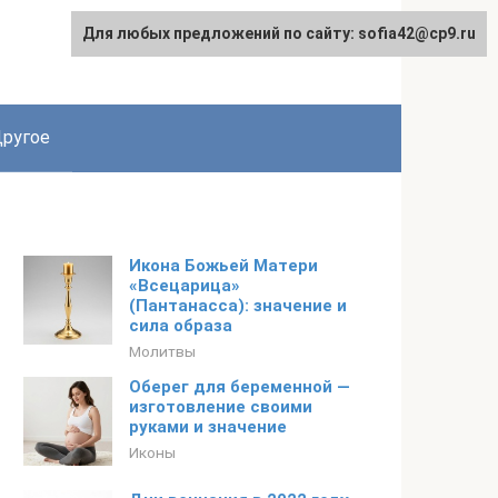
Для любых предложений по сайту: sofia42@cp9.ru
ругое
Икона Божьей Матери
«Всецарица»
(Пантанасса): значение и
сила образа
Молитвы
Оберег для беременной —
изготовление своими
руками и значение
Иконы