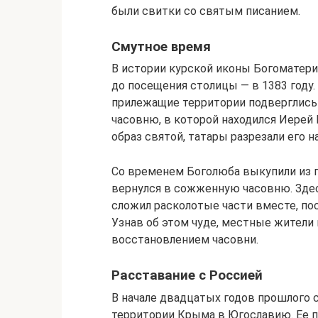
были свитки со святым писанием.
Смутное время
В истории курской иконы Богоматери
до посещения столицы — в 1383 году.
прилежащие территории подверглись 
часовню, в которой находился Иерей
образ святой, татары разрезали его н
Со временем Боголюба выкупили из п
вернулся в сожженную часовню. Здес
сложил расколотые части вместе, пос
Узнав об этом чуде, местные жители 
восстановлением часовни.
Расставание с Россией
В начале двадцатых годов прошлого 
территории Крыма в Югославию. Ее п