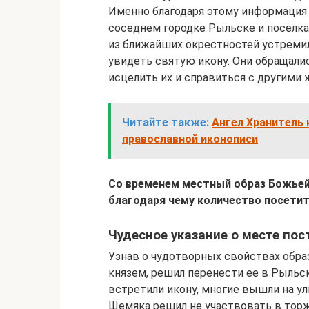
Именно благодаря этому информация 
соседнем городке Рыльске и поселках
из ближайших окрестностей устреми
увидеть святую икону. Они обращалис
исцелить их и справиться с другими
Читайте также:
Ангел Хранитель 
православной иконописи
Со временем местный образ Божьей
благодаря чему количество посетит
Чудесное указание о месте по
Узнав о чудотворных свойствах обр
князем, решил перенести ее в Рыльс
встретили икону, многие вышли на ул
Шемяка решил не участвовать в торже