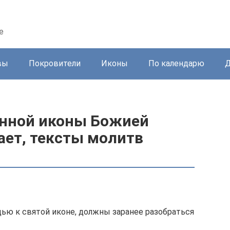
е
вы
Покровители
Иконы
По календарю
Д
енной иконы Божией
ает, тексты молитв
ью к святой иконе, должны заранее разобраться