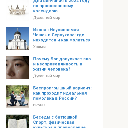
Дни венчания в 2022 году
по православному
календарю
Духовный мир
Икона «Неупиваемая
Чаша» в Серпухове: где
находится и как молиться
Храмы
Почему Бог допускает зло
и несправедливость в
жизни человека?
Духовный мир
Беспроигрышный вариант:
как проходит идеальная
помолвка в России?
Иконы
Беседы с батюшкой.
Спорт, физическая
культура и православие