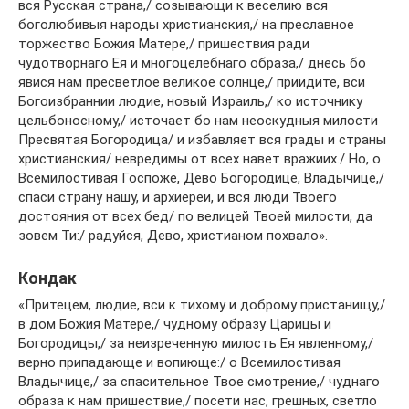
вся Русская страна,/ созывающи к веселию вся
боголюбивыя народы христианския,/ на преславное
торжество Божия Матере,/ пришествия ради
чудотворнаго Ея и многоцелебнаго образа,/ днесь бо
явися нам пресветлое великое солнце,/ приидите, вси
Богоизбраннии людие, новый Израиль,/ ко источнику
цельбоносному,/ источает бо нам неоскудныя милости
Пресвятая Богородица/ и избавляет вся грады и страны
христианския/ невредимы от всех навет вражиих./ Но, о
Всемилостивая Госпоже, Дево Богородице, Владычице,/
спаси страну нашу, и архиереи, и вся люди Твоего
достояния от всех бед/ по велицей Твоей милости, да
зовем Ти:/ радуйся, Дево, христианом похвало».
Кондак
«Притецем, людие, вси к тихому и доброму пристанищу,/
в дом Божия Матере,/ чудному образу Царицы и
Богородицы,/ за неизреченную милость Ея явленному,/
верно припадающе и вопиюще:/ о Всемилостивая
Владычице,/ за спасительное Твое смотрение,/ чуднаго
образа к нам пришествие,/ посети нас, грешных, светло