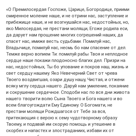
«О Премилосердая Госпоже, Царице, Богородице, приими
смиренное моление наше, и не отрини нас, заступление и
прибежище наше, и не возгнушайся нас, недостойных, но,
яко Милосердая, не престани молящи, Егоже родила еси,
да дарует нам прощение многих согрешений наших, да
спасет нас, имиже весть судьбами. Помилуй нас,
Владычице, помилуй нас, несмь бо нам спасение от дел.
Темже верно вопием Ти: помилуй рабы Твоя и неплодное
сердце наше покажи плодоносно благих дел. Призри на
нас, недостойных, Ты бо упование и покров наш, жизнь и
свет сердцу нашему. Яко Невечерний Свет от чрева
Твоего воздвигшая, озари душу нашу, Чистая, и отжени
всяку мглу сердца нашего. Даруй нам умиление, покаяние
и сокрушение сердечное. Сподоби нас по вся дни живота
нашего творити волю Сына Твоего и Бога нашего и во
всем благоугождати Ему Единому. О Богомати, не
престани молящи Рождшагося от Тебе за вся,
притекающия с верою к сему чудотворному образу
Твоему, и подавай им скорую помощь и утешение в
скорбех и напастех и злостраданиих, избави их от