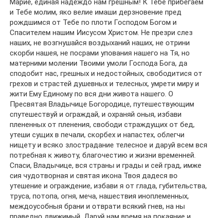
Марие, единая надеждо нам грешным! К Тебе прибегаем
и Тебе молим, яко велие имаши дерзновение пред
рождшимся от Тебе по плоти Господом Богом и
Спасителем нашим Иисусом Христом. Не презри слез
наших, не возгнушайся воздыханий наших, не отрини
скорби нашея, не посрами упования нашего на Тя, но
матерними молении Твоими умоли Господа Бога, да
сподобит нас, грешных и недостойных, свободитися от
грехов и страстей душевных и телесных, умрети миру и
жити Ему Единому по вся дни живота нашего. О
Пресвятая Владычице Богородице, путешествующим
спутешествуй и ограждай, и охраняй оныя, избави
плененных от пленения, свободи страждущих от бед,
утеши сущих в печали, скорбех и напастех, облегчи
нищету и всяко злострадание телесное и даруй всем вся
потребная к животу, благочестию и жизни временней.
Спаси, Владычице, вся страны и грады и сей град, имже
сия чудотворная и святая икона Твоя дадеся во
утешение и ограждение, избави я от глада, губительства,
труса, потопа, огня, меча, нашествия иноплеменных,
междоусобныя брани и отврати всякий гнев, на ны
праведно движимый. Даруй нам время на покаяние и