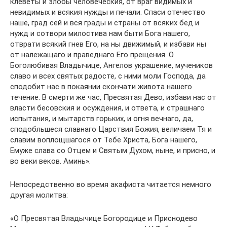
клеветы и злобы человеческия, от враг видимых и
невидимых и всякия нужды и печали. Спаси отечество
наше, град сей и вся грады и страны от всяких бед и
нужд и сотвори милостива нам быти Бога нашего,
отврати всякий гнев Его, на ны движимый, и избави ны
от належащаго и праведнаго Его прещения. О
Боголюбивая Владычице, Ангелов украшение, мучеников
славо и всех святых радосте, с ними моли Господа, да
сподобит нас в покаянии скончати живота нашего
течение. В смерти же час, Пресвятая Дево, избави нас от
власти бесовския и осуждения, и ответа, и страшнаго
испытания, и мытарств горьких, и огня вечнаго, да,
сподобльшеся славнаго Царствия Божия, величаем Тя и
славим воплощшагося от Тебе Христа, Бога нашего,
Емуже слава со Отцем и Святым Духом, ныне, и присно, и
во веки веков. Аминь».
Непосредственно во время акафиста читается немного
другая молитва:
«О Пресвятая Владычице Богородице и Приснодево