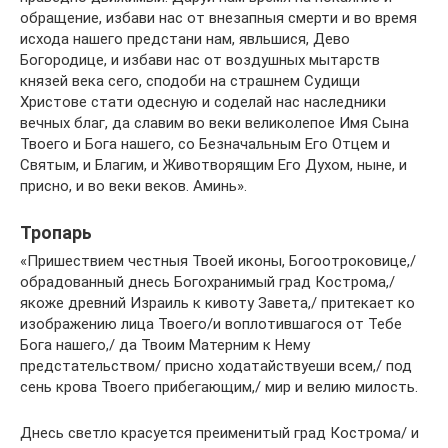
обращение, избави нас от внезапныя смерти и во время
исхода нашего предстани нам, явльшися, Дево
Богородице, и избави нас от воздушных мытарств
князей века сего, сподоби на страшнем Судищи
Христове стати одесную и соделай нас наследники
вечных благ, да славим во веки великолепое Имя Сына
Твоего и Бога нашего, со Безначальным Его Отцем и
Святым, и Благим, и Животворящим Его Духом, ныне, и
присно, и во веки веков. Аминь».
Тропарь
«Пришествием честныя Твоей иконы, Богоотроковице,/
обрадованный днесь Богохранимый град Кострома,/
якоже древний Израиль к кивоту Завета,/ притекает ко
изображению лица Твоего/и воплотившагося от Тебе
Бога нашего,/ да Твоим Матерним к Нему
предстательством/ присно ходатайствуеши всем,/ под
сень крова Твоего прибегающим,/ мир и велию милость.
Днесь светло красуется преименитый град Кострома/ и