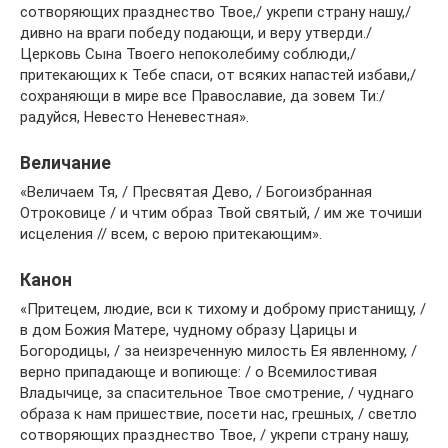
сотворяющих празднество Твое,/ укрепи страну нашу,/
дивно на враги победу подающи, и веру утверди./
Церковь Сына Твоего непоколебиму соблюди,/
притекающих к Тебе спаси, от всяких напастей избави,/
сохраняющи в мире все Православие, да зовем Ти:/
радуйся, Невесто Неневестная».
Величание
«Величаем Тя, / Пресвятая Дево, / Богоизбранная
Отроковице / и чтим образ Твой святый, / им же точиши
исцеления // всем, с верою притекающим».
Канон
«Притецем, людие, вси к тихому и доброму пристанищу, /
в дом Божия Матере, чудному образу Царицы и
Богородицы, / за неизреченную милость Ея явленному, /
верно припадающе и вопиюще: / о Всемилостивая
Владычице, за спасительное Твое смотрение, / чуднаго
образа к нам пришествие, посети нас, грешных, / светло
сотворяющих празднество Твое, / укрепи страну нашу,