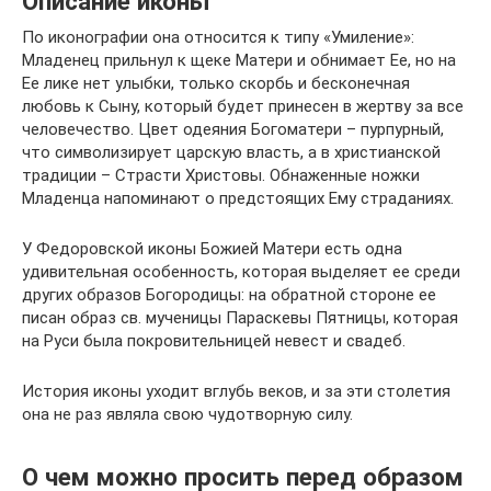
Описание иконы
По иконографии она относится к типу «Умиление»:
Младенец прильнул к щеке Матери и обнимает Ее, но на
Ее лике нет улыбки, только скорбь и бесконечная
любовь к Сыну, который будет принесен в жертву за все
человечество. Цвет одеяния Богоматери – пурпурный,
что символизирует царскую власть, а в христианской
традиции – Страсти Христовы. Обнаженные ножки
Младенца напоминают о предстоящих Ему страданиях.
У Федоровской иконы Божией Матери есть одна
удивительная особенность, которая выделяет ее среди
других образов Богородицы: на обратной стороне ее
писан образ св. мученицы Параскевы Пятницы, которая
на Руси была покровительницей невест и свадеб.
История иконы уходит вглубь веков, и за эти столетия
она не раз являла свою чудотворную силу.
О чем можно просить перед образом