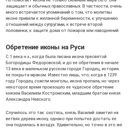
Но помогает икона не только сильным мира сего. Она
защищает и обычных православных. В частности, очень
много встречается упоминаний о том, что молитвы
иконе привели к желанной беременности, к улучшению
отношений между супругами, к встрече второй
половинки, к защите дома от пожаров или наводнений.
Обретение иконы на Руси
С 1 века н.э., когда была писана икона пресвятой
Богородицы Федоровской, и до ее обретения в начале
13 века в маленьком русском городе Городец, история
ее покрыта мраком. Известно лишь, что, когда в 1239
году Городец сожгли монголы, икона пропала, но через
некоторое время произошло ее чудесное обретение
князем Василием Костромским, младшим братом князя
Александра Невского.
Случилось это так: охотясь, князь Василий заметил на
ветвях дерева икону, однако при попытке достать ее
она поднялась в воздух. Удивительно, но точно в это же