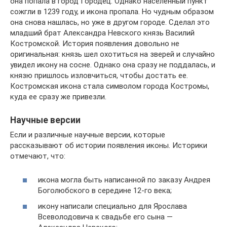
она попала в город Городец. Однако населенный пункт
сожгли в 1239 году, и икона пропала. Но чудным образом
она снова нашлась, но уже в другом городе. Сделал это
младший брат Александра Невского князь Василий
Костромской. История появления довольно не
оригинальная: князь шел охотиться на зверей и случайно
увидел икону на сосне. Однако она сразу не поддалась, и
князю пришлось изловчиться, чтобы достать ее.
Костромская икона стала символом города Костромы,
куда ее сразу же привезли.
Научные версии
Если и различные научные версии, которые
рассказывают об истории появления иконы. Историки
отмечают, что:
икона могла быть написанной по заказу Андрея
Боголюбского в середине 12-го века;
икону написали специально для Ярослава
Всеволодовича к свадьбе его сына —