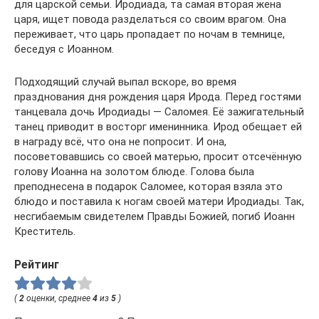
для царской семьи. Иродиада, та самая вторая жена
царя, ищет повода разделаться со своим врагом. Она
переживает, что царь пропадает по ночам в темнице,
беседуя с Иоанном.
Подходящий случай выпал вскоре, во время
празднования дня рождения царя Ирода. Перед гостями
танцевала дочь Иродиады — Саломея. Её зажигательный
танец приводит в восторг именинника. Ирод обещает ей
в награду всё, что она не попросит. И она,
посоветовавшись со своей матерью, просит отсечённую
голову Иоанна на золотом блюде. Голова была
преподнесена в подарок Саломее, которая взяла это
блюдо и поставила к ногам своей матери Иродиады. Так,
несгибаемым свидетелем Правды Божией, погиб Иоанн
Креститель.
Рейтинг
(
2
оценки, среднее
4
из
5
)