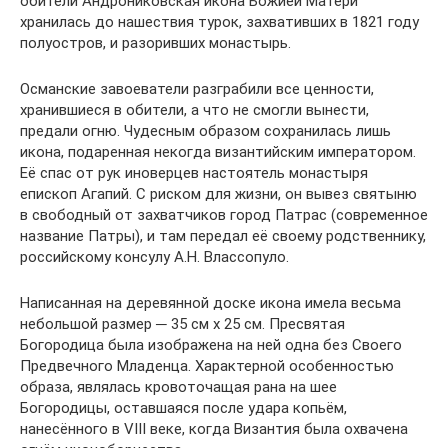
обители Андрониковская икона Божией Матери
хранилась до нашествия турок, захвативших в 1821 году
полуостров, и разоривших монастырь.
Османские завоеватели разграбили все ценности,
хранившиеся в обители, а что не смогли вынести,
предали огню. Чудесным образом сохранилась лишь
икона, подаренная некогда византийским императором.
Её спас от рук иноверцев настоятель монастыря
епископ Агапий. С риском для жизни, он вывез святыню
в свободный от захватчиков город Патрас (современное
название Патры), и там передал её своему родственнику,
российскому консулу А.Н. Влассопуло.
Написанная на деревянной доске икона имела весьма
небольшой размер ─ 35 см х 25 см. Пресвятая
Богородица была изображена на ней одна без Своего
Предвечного Младенца. Характерной особенностью
образа, являлась кровоточащая рана на шее
Богородицы, оставшаяся после удара копьём,
нанесённого в VIII веке, когда Византия была охвачена