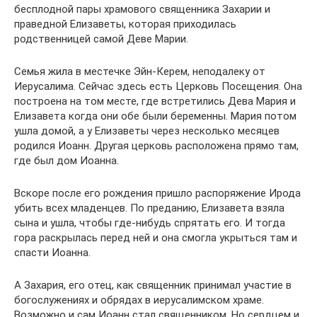
бесплодной пары храмового священника Захарии и
праведной Елизаветы, которая приходилась
родственницей самой Деве Марии.
Семья жила в местечке Эйн-Керем, неподалеку от
Иерусалима. Сейчас здесь есть Церковь Посещения. Она
построена на том месте, где встретились Дева Мария и
Елизавета когда они обе были беременны. Мария потом
ушла домой, а у Елизаветы через несколько месяцев
родился Иоанн. Другая церковь расположена прямо там,
где был дом Иоанна.
Вскоре после его рождения пришло распоряжение Ирода
убить всех младенцев. По преданию, Елизавета взяла
сына и ушла, чтобы где-нибудь спрятать его. И тогда
гора раскрылась перед ней и она смогла укрыться там и
спасти Иоанна.
А Захария, его отец, как священник принимал участие в
богослужениях и обрядах в иерусалимском храме.
Возможно и сам Иоанн стал священником. Но сердцем и