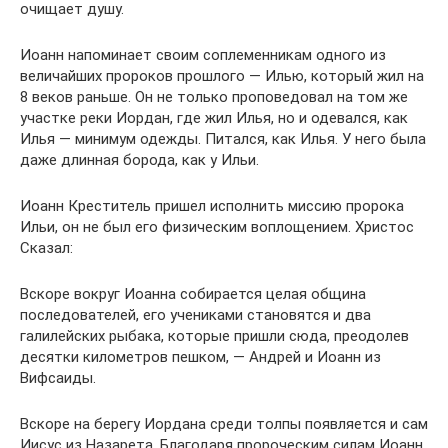
очищает душу.
Иоанн напоминает своим соплеменникам одного из
величайших пророков прошлого — Илью, который жил на
8 веков раньше. Он не только проповедовал на том же
участке реки Иордан, где жил Илья, но и одевался, как
Илья — минимум одежды. Питался, как Илья. У него была
даже длинная борода, как у Ильи.
Иоанн Креститель пришел исполнить миссию пророка
Ильи, он не был его физическим воплощением. Христос
Сказал:
Вскоре вокруг Иоанна собирается целая община
последователей, его учениками становятся и два
галилейских рыбака, которые пришли сюда, преодолев
десятки километров пешком, — Андрей и Иоанн из
Вифсаиды.
Вскоре на берегу Иордана среди толпы появляется и сам
Иисус из Назарета. Благодаря пророческим силам Иоанн