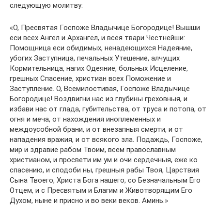
следующую молитву:
«О, Пресвятая Госпоже Владычице Богородице! Вышши
еси всех Ангел и Архангел, и всея твари Честнейши:
Помощница еси обидимых, ненадеющихся Надеяние,
убогих Заступница, печальных Утешение, алчущих
Кормительница, нагих Одеяние, больных Исцеление,
грешных Спасение, христиан всех Поможение и
Заступление. О, Всемилостивая, Госпоже Владычице
Богородице! Воздвигни нас из глубины греховныя, и
избави нас от глада, губительства, от труса и потопа, от
огня и меча, от нахождения иноплеменных и
междоусобной брани, и от внезапныя смерти, и от
нападения вражия, и от всякого зла. Подаждь, Госпоже,
мир и здравие рабом Твоим, всем православным
христианом, и просвети им ум и очи сердечныя, еже ко
спасению, и сподоби ны, грешныя рабы Твоя, Царствия
Сына Твоего, Христа Бога нашего, со Безначальным Его
Отцем, и с Пресвятым и Благим и Животворящим Его
Духом, ныне и присно и во веки веков. Аминь.»