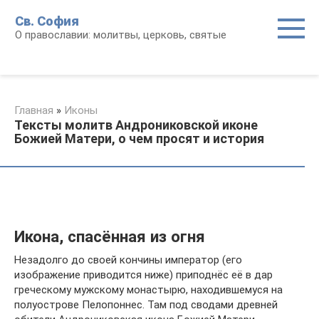
Перейти
Св. София
к
О православии: молитвы, церковь, святые
контенту
Главная
»
Иконы
Тексты молитв Андрониковской иконе
Божией Матери, о чем просят и история
Икона, спасённая из огня
Незадолго до своей кончины император (его
изображение приводится ниже) приподнёс её в дар
греческому мужскому монастырю, находившемуся на
полуострове Пелопоннес. Там под сводами древней