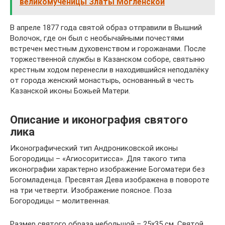
великомученицы Златы Могленской
В апреле 1877 года святой образ отправили в Вышний
Волочок, где он был с необычайными почестями
встречен местным духовенством и горожанами. После
торжественной службы в Казанском соборе, святыню
крестным ходом перенесли в находившийся неподалёку
от города женский монастырь, основанный в честь
Казанской иконы Божьей Матери.
Описание и иконография святого
лика
Иконографический тип Андрониковской иконы
Богородицы – «Агиосоритисса». Для такого типа
иконографии характерно изображение Богоматери без
Богомладенца. Пресвятая Дева изображена в повороте
на три четверти. Изображение поясное. Поза
Богородицы – молитвенная.
Размер святого образа небольшой – 25х35 см. Святой