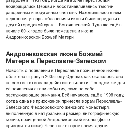
разрушен в 1993 году, когда на волне перестройки
возвращались Церкви и восстанавливались тысячи
разорённых и поруганных святынь. Находившаяся в нём
церковная утварь, облачения и иконы были переданы в
другой городской храм ─ Богоявленский. Туда же ещё в
начале 80-х годов была помещена и икона
Андрониковской Божьей Матери.
Андрониковская икона Божией
Матери в Переславле-Залеском
Новость о появлении в Переславле похищенной иконы
облетела страну в 2005 году. Однако, как оказалось, она
не соответствовала действительности. Поводом же для
её появления стали события, сами по себе
заслуживающие внимания. Всё началось ещё в 1998 году,
когда одна из прихожанок принесла в храм Переславль-
Залесского Феодоровского женского монастыря,
выполненную в натуральный размер, литографическую
копию, похищенной Андрониковской иконы (фото
приводится ниже). Через некоторое время другая