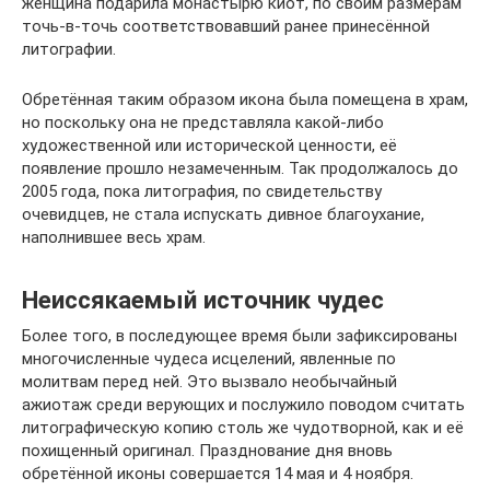
женщина подарила монастырю киот, по своим размерам
точь-в-точь соответствовавший ранее принесённой
литографии.
Обретённая таким образом икона была помещена в храм,
но поскольку она не представляла какой-либо
художественной или исторической ценности, её
появление прошло незамеченным. Так продолжалось до
2005 года, пока литография, по свидетельству
очевидцев, не стала испускать дивное благоухание,
наполнившее весь храм.
Неиссякаемый источник чудес
Более того, в последующее время были зафиксированы
многочисленные чудеса исцелений, явленные по
молитвам перед ней. Это вызвало необычайный
ажиотаж среди верующих и послужило поводом считать
литографическую копию столь же чудотворной, как и её
похищенный оригинал. Празднование дня вновь
обретённой иконы совершается 14 мая и 4 ноября.