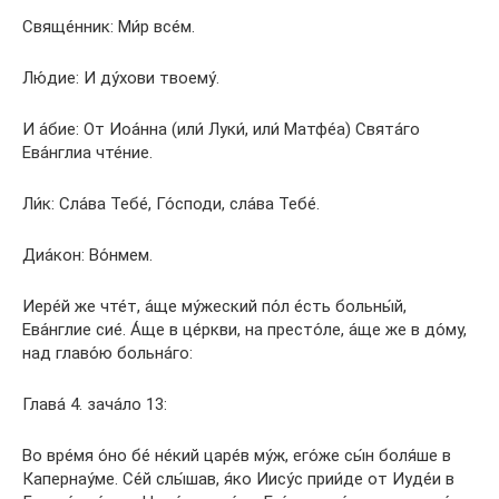
Свяще́нник: Ми́р все́м.
Лю́дие: И ду́хови твоему́.
И а́бие: От Иоа́нна (или́ Луки́, или́ Матфе́а) Свята́го
Ева́нглиа чте́ние.
Ли́к: Сла́ва Тебе́, Го́споди, сла́ва Тебе́.
Диа́кон: Во́нмем.
Иере́й же чте́т, а́ще му́жеский по́л е́сть больны́й,
Ева́нглие сие́. А́ще в це́ркви, на престо́ле, а́ще же в до́му,
над главо́ю больна́го:
Глава́ 4. зача́ло 13:
Во вре́мя о́но бе́ не́кий царе́в му́ж, его́же сы́н боля́ше в
Капернау́ме. Се́й слы́шав, я́ко Иису́с прии́де от Иуде́и в