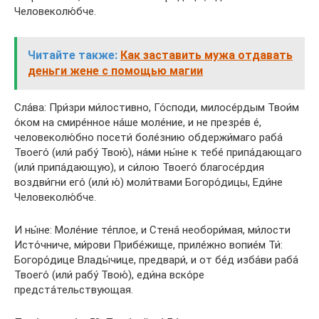
Человеколю́бче.
Читайте также:
Как заставить мужа отдавать
деньги жене с помощью магии
Сла́ва: При́зри ми́лостивно, Го́споди, милосе́рдым Твои́м
о́ком на смире́нное на́ше моле́ние, и не презре́в е́,
человеколю́бно посети́ боле́знию обдержи́маго раба́
Твоего́ (или́ рабу́ Твою́), на́ми ны́не к тебе́ припа́дающаго
(или́ припа́дающую), и си́лою Твоего́ благосе́рдия
воздви́гни его́ (или́ ю́) моли́твами Богоро́дицы, Еди́не
Человеколю́бче.
И ны́не: Моле́ние те́плое, и Стена́ необори́мая, ми́лости
Исто́чниче, ми́рови Прибе́жище, приле́жно вопие́м Ти́:
Богоро́дице Влады́чице, предвари́, и от бе́д изба́ви раба́
Твоего́ (или́ рабу́ Твою́), еди́на вско́ре
предста́тельствующая.