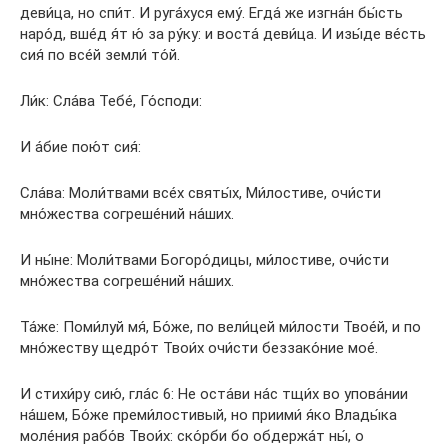
деви́ца, но спи́т. И руга́хуся ему́. Егда́ же изгна́н бы́сть
наро́д, вше́д я́т ю́ за ру́ку: и воста́ деви́ца. И изы́де ве́сть
сия́ по все́й земли́ то́й.
Ли́к: Сла́ва Тебе́, Го́споди:
И а́бие пою́т сия́:
Сла́ва: Моли́твами все́х святы́х, Ми́лостиве, очи́сти
мно́жества согреше́ний на́ших.
И ны́не: Моли́твами Богоро́дицы, ми́лостиве, очи́сти
мно́жества согреше́ний на́ших.
Та́же: Поми́луй мя́, Бо́же, по вели́цей ми́лости Твое́й, и по
мно́жеству щедро́т Твои́х очи́сти беззако́ние мое́.
И стихи́ру сию́, гла́с 6: Не оста́ви на́с тщи́х во упова́нии
на́шем, Бо́же преми́лостивый, но приими́ я́ко Влады́ка
моле́ния рабо́в Твои́х: ско́рби бо обдержа́т ны́, о