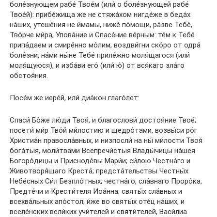
боле́знующем рабе́ Твое́м (или́ о боле́знующей рабе́
Твое́й): прибе́жища же не стяжа́хом нигде́же в беда́х
на́ших, утеше́ния не и́мамы, ниже́ по́мощи, ра́зве Тебе́,
Тво́рче ми́ра, Упова́ние и Спасе́ние ве́рным: те́м к Тебе́
припа́даем и смире́нно мо́лим, воздви́гни ско́ро от одра́
боле́зни, на́ми ны́не Тебе́ приле́жно моля́щагося (или́
моля́щуюся), и изба́ви его́ (или́ ю́) от вся́каго зла́го
обстоя́ния.
Посе́м же иере́й, или́ диа́кон глаго́лет:
Спаси́ Бо́же лю́ди Твоя́, и благослови́ достоя́ние Твое́;
посети́ ми́р Тво́й ми́лостию и щедро́тами, возвы́си ро́г
Христиа́н правосла́вных, и низпосли́ на ны́ ми́лости Твоя́
бога́тыя, моли́твами Всепречи́стыя Влады́чицы на́шея
Богоро́дицы и Присноде́вы Мари́и; си́лою Честна́го и
Животворя́щаго Креста́; предста́тельствы Честны́х
Небе́сных Си́л Безпло́тных; честна́го, сла́внаго Проро́ка,
Предте́чи и Крести́теля Иоа́нна; святы́х сла́вных и
всехва́льных апо́стол; и́же во святы́х оте́ц на́ших, и
вселе́нских вели́ких учи́телей и святи́телей, Васи́лиа