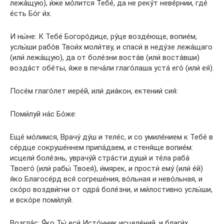
лежа́щую), и́же мо́лится Тебе́, да не реку́т неве́рнии, где́
е́сть Бо́г и́х.
И ны́не: К Тебе́ Богоро́дице, ру́це возде́юще, вопие́м,
услы́ши рабо́в Твои́х моли́тву, и спаси́ в неду́зе лежа́щаго
(или́ лежа́щую), да от боле́зни воста́в (или́ воста́вши)
возда́ст обе́ты, я́же в печа́ли глаго́лаша уста́ его́ (или́ ея́).
Посе́м глаго́лет иере́й, или́ диа́кон, ектении́ сия́:
Поми́луй на́с Бо́же:
Еще́ мо́лимся, Врачу́ ду́ш и теле́с, и со умиле́нием к Тебе́ в
се́рдце сокруше́ннем припа́даем, и стеня́ще вопие́м:
исцели́ боле́знь, уврачу́й стра́сти души́ и те́ла раба́
Твоего́ (или́ рабы́ Твоея́), и́мярек, и прости́ ему́ (или́ е́й)
я́ко Благосе́рд вся́ согреше́ния, во́льная и нево́льная, и
ско́ро воздви́гни от одра́ боле́зни, и ми́лостивно услы́ши,
и вско́ре поми́луй.
Возгла́с: Я́ко Ты́ еси́ Исто́чник исцеле́ний, и благи́х