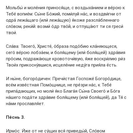
Мольбы́ и моле́ния принося́ще, с воздыха́нием и ве́рою к
Тебе́ вопие́м: Сы́не Бо́жий, поми́луй на́с, и воздви́гни от
одра́ лежа́щаго (или́ лежа́щую) я́коже разсла́бленнаго
сло́вом, реки́й: возми́ о́др тво́й, и отпуща́ют ти ся греси́
твои́.
Сла́ва: Твоего́, Христе́, о́браза подо́бию кла́няющеся,
сего́ ве́рою лобза́ем, и боля́щему (или́ боля́щей) здра́вия
про́сим, подража́юще кровоточи́вую, я́же воскри́лию ри́з
Твои́х прикосну́вшися, исцеле́ние неду́га прия́ла е́сть.
И ны́не, богоро́дичен: Пречи́стая Госпоже́ Богоро́дице,
все́м изве́стная Помо́щнице, не пре́зри на́с, к Тебе́
припа́дающих, но моли́ я́ко Блага́я Сы́на Своего́ и Бо́га
на́шего пода́ти здра́вие боля́щему (или́ боля́щей), да Тя́ с
на́ми прославля́ет.
Пе́снь 3.
Ирмо́с: И́же от не су́щих вся́ приведы́й, Сло́вом