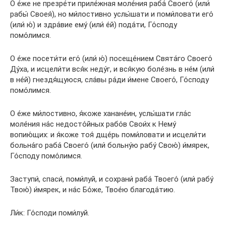
О е́же не презре́ти приле́жная моле́ния раба́ Своего́ (или́
рабы́ Своея́), но ми́лостивно услы́шати и поми́ловати его́
(или́ ю́) и здра́вие ему́ (или́ е́й) пода́ти, Го́споду
помо́лимся.
О е́же посети́ти его́ (или́ ю́) посеще́нием Свята́го Своего́
Ду́ха, и исцели́ти вся́к неду́г, и вся́кую боле́знь в не́м (или́
в не́й) гнездя́щуюся, сла́вы ра́ди и́мене Своего́, Го́споду
помо́лимся.
О е́же ми́лостивно, я́коже ханане́ин, услы́шати гла́с
моле́ния на́с недосто́йных рабо́в Свои́х к Нему́
вопию́щих: и я́коже тоя́ дще́рь поми́ловати и исцели́ти
больна́го раба́ Своего́ (или́ больну́ю рабу́ Свою́) и́мярек,
Го́споду помо́лимся.
Заступи́, спаси́, поми́луй, и сохрани́ раба́ Твоего́ (или́ рабу́
Твою́) и́мярек, и на́с Бо́же, Твое́ю благода́тию.
Ли́к: Го́споди поми́луй.