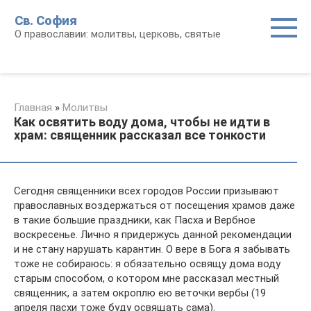
Перейти
Св. София
к
О православии: молитвы, церковь, святые
контенту
Главная
»
Молитвы
Как освятить воду дома, чтобы не идти в
храм: священник рассказал все тонкости
Сегодня священники всех городов России призывают
православных воздержаться от посещения храмов даже
в такие большие праздники, как Пасха и Вербное
воскресенье. Лично я придержусь данной рекомендации
и не стану нарушать карантин. О вере в Бога я забывать
тоже не собираюсь: я обязательно освящу дома воду
старым способом, о котором мне рассказал местный
священник, а затем окроплю ею веточки вербы (19
апреля пасхи тоже буду освящать сама).