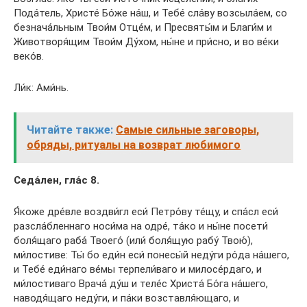
Пода́тель, Христе́ Бо́же на́ш, и Тебе́ сла́ву возсыла́ем, со
безнача́льным Твои́м Отце́м, и Пресвяты́м и Благи́м и
Животворя́щим Твои́м Ду́хом, ны́не и при́сно, и во ве́ки
веко́в.
Ли́к: Ами́нь.
Читайте также:
Самые сильные заговоры,
обряды, ритуалы на возврат любимого
Седа́лен, гла́с 8.
Я́коже дре́вле воздви́гл еси́ Петро́ву те́щу, и спа́сл еси́
разсла́бленнаго носи́ма на одре́, та́ко и ны́не посети́
боля́щаго раба́ Твоего́ (или́ боля́щую рабу́ Твою́),
ми́лостиве: Ты́ бо еди́н еси́ понесы́й неду́ги ро́да на́шего,
и Тебе́ еди́наго ве́мы терпели́ваго и милосе́рдаго, и
ми́лостиваго Врача́ ду́ш и теле́с Христа́ Бо́га на́шего,
наводя́щаго неду́ги, и па́ки возставля́ющаго, и