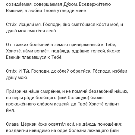
созида́емая, соверша́емая Ду́хом, Вседержи́телю
Вы́шний, в любви́ Твое́й утверди́ мене́.
Сти́х: Исцели́ мя, Го́споди, я́ко смято́шася ко́сти моя́, и
душа́ моя́ смяте́ся зело́.
От тя́жких боле́зней в зе́млю приве́рженный к Тебе́,
Христе́, на́ми вопие́т: пода́ждь здра́вие телеси́, я́коже
Езеки́и пла́кавшуся к Тебе́.
Сти́х: И Ты́, Го́споди, доко́ле? обрати́ся, Го́споди, изба́ви
ду́шу мою́.
При́зри на на́ше смире́ние, и не помяни́ беззако́ний на́ших,
но ве́ры ра́ди боля́щаго (или́ боля́щую) я́коже
прокаже́ннаго сло́вом исцели́, да Твое́ Христе́ сла́вит
и́мя.
Сла́ва: Це́ркви ю́же освяти́л еси́, не да́ждь поноше́ния:
воздви́гни неви́димо на одре́ боле́зни лежа́щаго (или́