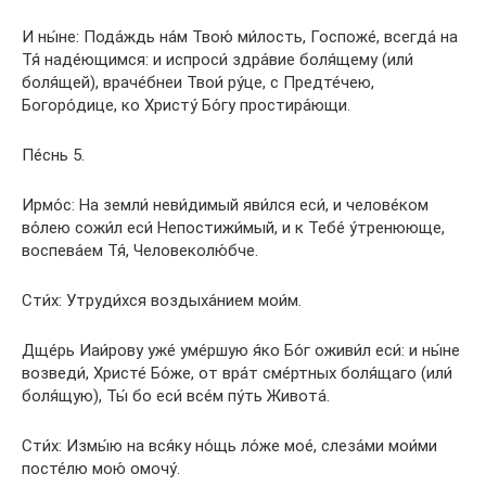
И ны́не: Пода́ждь на́м Твою́ ми́лость, Госпоже́, всегда́ на
Тя́ наде́ющимся: и испроси́ здра́вие боля́щему (или́
боля́щей), враче́бнеи Твои́ ру́це, с Предте́чею,
Богоро́дице, ко Христу́ Бо́гу простира́ющи.
Пе́снь 5.
Ирмо́с: На земли́ неви́димый яви́лся еси́, и челове́ком
во́лею сожи́л еси́ Непостижи́мый, и к Тебе́ у́тренююще,
воспева́ем Тя́, Человеколю́бче.
Сти́х: Утруди́хся воздыха́нием мои́м.
Дще́рь Иаи́рову уже́ уме́ршую я́ко Бо́г оживи́л еси́: и ны́не
возведи́, Христе́ Бо́же, от вра́т сме́ртных боля́щаго (или́
боля́щую), Ты́ бо еси́ все́м пу́ть Живота́.
Сти́х: Измы́ю на вся́ку но́щь ло́же мое́, слеза́ми мои́ми
посте́лю мою́ омочу́.