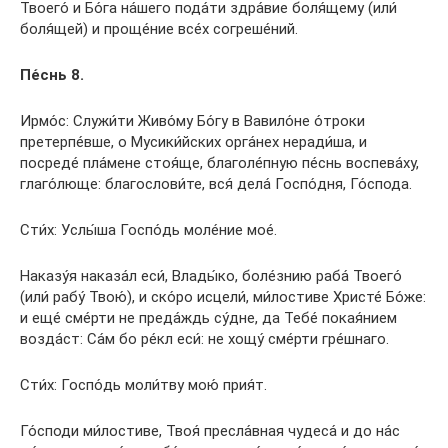
Твоего́ и Бо́га на́шего пода́ти здра́вие боля́щему (или́
боля́щей) и проще́ние все́х согреше́ний.
Пе́снь 8.
Ирмо́с: Служи́ти Живо́му Бо́гу в Вавило́не о́троки
претерпе́вше, о Мусики́йских орга́нех неради́ша, и
посреде́ пла́мене стоя́ще, благоле́пную пе́снь воспева́ху,
глаго́люще: благослови́те, вся́ дела́ Госпо́дня, Го́спода.
Сти́х: Услы́ша Госпо́дь моле́ние мое́.
Наказу́я наказа́л еси́, Влады́ко, боле́знию раба́ Твоего́
(или́ рабу́ Твою́), и ско́ро исцели́, ми́лостиве Христе́ Бо́же:
и еще́ сме́рти не преда́ждь су́дне, да Тебе́ покая́нием
возда́ст: Са́м бо ре́кл еси́: не хощу́ сме́рти гре́шнаго.
Сти́х: Госпо́дь моли́тву мою́ прия́т.
Го́споди ми́лостиве, Твоя́ пресла́вная чудеса́ и до на́с