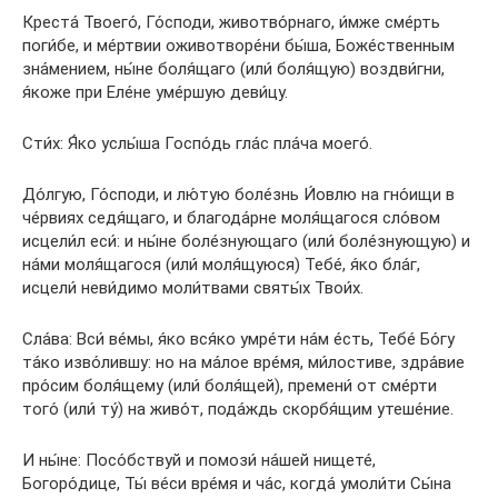
Креста́ Твоего́, Го́споди, животво́рнаго, и́мже сме́рть
поги́бе, и ме́ртвии оживотворе́ни бы́ша, Боже́ственным
зна́мением, ны́не боля́щаго (или́ боля́щую) воздви́гни,
я́коже при Еле́не уме́ршую деви́цу.
Сти́х: Я́ко услы́ша Госпо́дь гла́с пла́ча моего́.
До́лгую, Го́споди, и лю́тую боле́знь И́овлю на гно́ищи в
че́рвиях седя́щаго, и благода́рне моля́щагося сло́вом
исцели́л еси́: и ны́не боле́знующаго (или́ боле́знующую) и
на́ми моля́щагося (или́ моля́щуюся) Тебе́, я́ко бла́г,
исцели́ неви́димо моли́твами святы́х Твои́х.
Сла́ва: Вси́ ве́мы, я́ко вся́ко умре́ти на́м е́сть, Тебе́ Бо́гу
та́ко изво́лившу: но на ма́лое вре́мя, ми́лостиве, здра́вие
про́сим боля́щему (или́ боля́щей), премени́ от сме́рти
того́ (или́ ту́) на живо́т, пода́ждь скорбя́щим утеше́ние.
И ны́не: Посо́бствуй и помози́ на́шей нищете́,
Богоро́дице, Ты́ ве́си вре́мя и ча́с, когда́ умоли́ти Сы́на