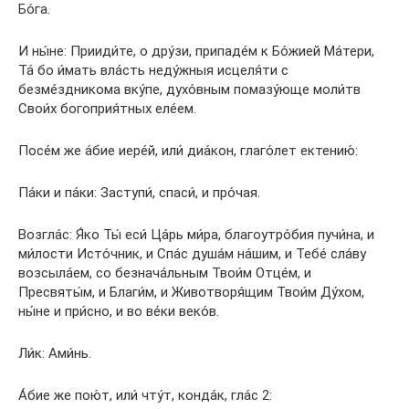
Бо́га.
И ны́не: Прииди́те, о дру́зи, припаде́м к Бо́жией Ма́тери,
Та́ бо и́мать вла́сть неду́жныя исцеля́ти с
безме́здникома вку́пе, духо́вным помазу́юще моли́тв
Свои́х богоприя́тных еле́ем.
Посе́м же а́бие иере́й, или́ диа́кон, глаго́лет ектению́:
Па́ки и па́ки: Заступи́, спаси́, и про́чая.
Возгла́с: Я́ко Ты́ еси́ Ца́рь ми́ра, благоутро́бия пучи́на, и
ми́лости Исто́чник, и Спа́с душа́м на́шим, и Тебе́ сла́ву
возсыла́ем, со безнача́льным Твои́м Отце́м, и
Пресвяты́м, и Благи́м, и Животворя́щим Твои́м Ду́хом,
ны́не и при́сно, и во ве́ки веко́в.
Ли́к: Ами́нь.
А́бие же пою́т, или́ чту́т, конда́к, гла́с 2: