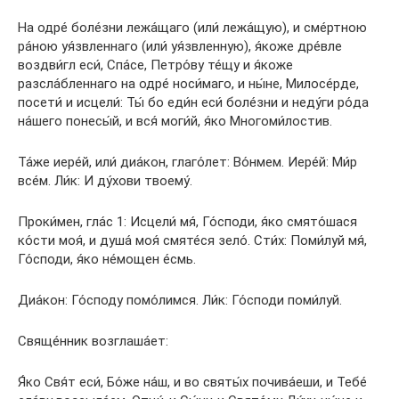
На одре́ боле́зни лежа́щаго (или́ лежа́щую), и сме́ртною
ра́ною уя́звленнаго (или́ уя́звленную), я́коже дре́вле
воздви́гл еси́, Спа́се, Петро́ву те́щу и я́коже
разсла́бленнаго на одре́ носи́маго, и ны́не, Милосе́рде,
посети́ и исцели́: Ты́ бо еди́н еси́ боле́зни и неду́ги ро́да
на́шего понесы́й, и вся́ моги́й, я́ко Многоми́лостив.
Та́же иере́й, или́ диа́кон, глаго́лет: Во́нмем. Иере́й: Ми́р
все́м. Ли́к: И ду́хови твоему́.
Проки́мен, гла́с 1: Исцели́ мя́, Го́споди, я́ко смято́шася
ко́сти моя́, и душа́ моя́ смяте́ся зело́. Сти́х: Поми́луй мя́,
Го́споди, я́ко не́мощен е́смь.
Диа́кон: Го́споду помо́лимся. Ли́к: Го́споди поми́луй.
Свяще́нник возглаша́ет:
Я́ко Свя́т еси́, Бо́же на́ш, и во святы́х почива́еши, и Тебе́