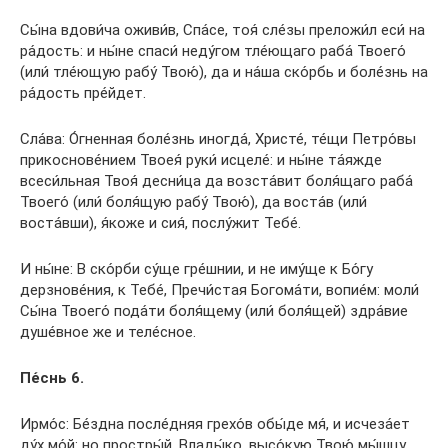
Сы́на вдови́ча оживи́в, Спа́се, тоя́ сле́зы преложи́л еси́ на
ра́дость: и ны́не спаси́ неду́гом тле́ющаго раба́ Твоего́
(или́ тле́ющую рабу́ Твою́), да и на́ша ско́рбь и боле́знь на
ра́дость пре́йдет.
Сла́ва: О́гненная боле́знь иногда́, Христе́, те́щи Петро́вы
прикоснове́нием Твоея́ руки́ исцеле́: и ны́не та́яжде
всеси́льная Твоя́ десни́ца да возста́вит боля́щаго раба́
Твоего́ (или́ боля́щую рабу́ Твою́), да воста́в (или́
воста́вши), я́коже и сия́, послу́жит Тебе́.
И ны́не: В ско́рби су́ще гре́шнии, и не иму́ще к Бо́гу
дерзнове́ния, к Тебе́, Пречи́стая Богома́ти, вопие́м: моли́
Сы́на Твоего́ пода́ти боля́щему (или́ боля́щей) здра́вие
душе́вное же и теле́сное.
Пе́снь 6.
Ирмо́с: Бе́здна после́дняя грехо́в обы́де мя́, и исчеза́ет
ду́х мо́й: но простры́й, Влады́ко, высо́кую Твою́ мы́шцу,