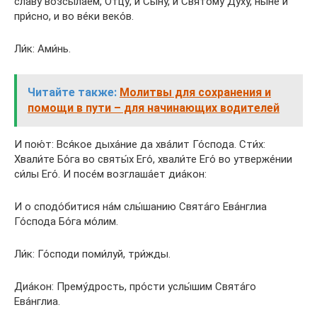
сла́ву возсыла́ем, Отцу́, и Сы́ну, и Свято́му Ду́ху, ны́не и
при́сно, и во ве́ки веко́в.
Ли́к: Ами́нь.
Читайте также:
Молитвы для сохранения и
помощи в пути – для начинающих водителей
И пою́т: Вся́кое дыха́ние да хва́лит Го́спода. Сти́х:
Хвали́те Бо́га во святы́х Его́, хвали́те Его́ во утверже́нии
си́лы Его́. И посе́м возглаша́ет диа́кон:
И о сподо́битися на́м слы́шанию Свята́го Ева́нглиа
Го́спода Бо́га мо́лим.
Ли́к: Го́споди поми́луй, три́жды.
Диа́кон: Прему́дрость, про́сти услы́шим Свята́го
Ева́нглиа.