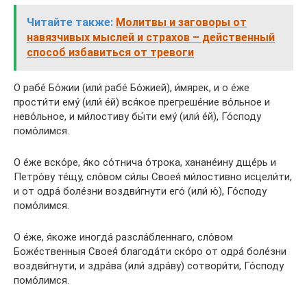
Читайте также:
Молитвы и заговоры от
навязчивых мыслей и страхов – действенный
способ избавиться от тревоги
О рабе́ Бо́жии (или́ рабе́ Бо́жией), и́мярек, и о е́же
прости́ти ему́ (или́ е́й) вся́кое прегреше́ние во́льное и
нево́льное, и ми́лостиву бы́ти ему́ (или́ е́й), Го́споду
помо́лимся.
О е́же вско́ре, я́ко со́тнича о́трока, ханане́ину дще́рь и
Петро́ву те́щу, сло́вом си́лы Своея́ ми́лостивно исцели́ти,
и от одра́ боле́зни воздви́гнути его́ (или́ ю́), Го́споду
помо́лимся.
О е́же, я́коже иногда́ разсла́бленнаго, сло́вом
Боже́ственныя Своея́ благода́ти ско́ро от одра́ боле́зни
воздви́гнути, и здра́ва (или́ здра́ву) сотвори́ти, Го́споду
помо́лимся.