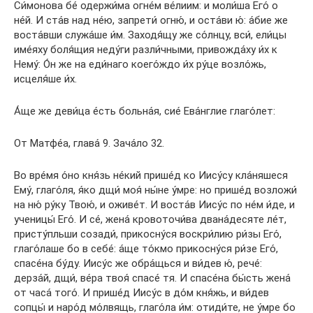
Си́монова бе́ одержи́ма огне́м ве́лиим: и моли́ша Его́ о
не́й. И ста́в над не́ю, запрети́ огню́, и оста́ви ю́: а́бие же
воста́вши служа́ше и́м. Заходя́щу же со́лнцу, вси́, ели́цы
име́яху боля́щия неду́ги разли́чными, привожда́ху и́х к
Нему́: О́н же на еди́наго коего́ждо и́х ру́це возло́жь,
исцеля́ше и́х.
А́ще же деви́ца е́сть больна́я, сие́ Ева́нглие глаго́лет:
От Матфе́а, глава́ 9. Зача́ло 32.
Во вре́мя о́но кня́зь не́кий прише́д ко Иису́су кла́няшеся
Ему́, глаго́ля, я́ко дщи́ моя́ ны́не у́мре: но прише́д возложи́
на ню́ ру́ку Твою́, и оживе́т. И воста́в Иису́с по не́м и́де, и
ученицы́ Его́. И се́, жена́ кровоточи́ва двана́десяте ле́т,
присту́пльши созади́, прикосну́ся воскри́лию ри́зы Его́,
глаго́лаше бо в себе́: а́ще то́кмо прикосну́ся ри́зе Его́,
спасе́на бу́ду. Иису́с же обра́щься и ви́дев ю́, рече́:
дерза́й, дщи́, ве́ра твоя́ спасе́ тя. И спасе́на бы́сть жена́
от часа́ того́. И прише́д Иису́с в до́м кня́жь, и ви́дев
сопцы́ и наро́д мо́лвящь, глаго́ла и́м: отиди́те, не у́мре бо