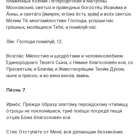
блаже́нных Ксе́нии Петербу́ргския и Матро́ны
Моско́вския; святы́х и пра́ведных богооте́ц Иоаки́ма и
А́нны, и свята́го [и́мярек, его́же е́сть хра́м] и все́х святы́х.
Мо́лим Тя́, многоми́лостиве Го́споди, услы́ши на́с
гре́шных, моля́щихся Тебе́, и поми́луй на́с.
Ли́к: Го́споди поми́луй, 12.
Возгла́с: Ми́лостию и щедро́тами и человеколю́бием
Единоро́днаго Твоего́ Сы́на, с Ни́мже благослове́н еси́, со
Пресвяты́м, и Благи́м, и Животворя́щим Твои́м Ду́хом,
ны́не и при́сно, и во ве́ки веко́в, ами́нь.
Пе́снь 7.
Ирмо́с: Пре́жде о́бразу злато́му, перси́дскому чти́лищу,
о́троцы не поклони́шася, трие́ пою́ще посреде́ пещи́:
отце́в Бо́же благослове́н еси́.
Сти́х: Отступи́те от Мене́, вси́ де́лающии беззако́ние.