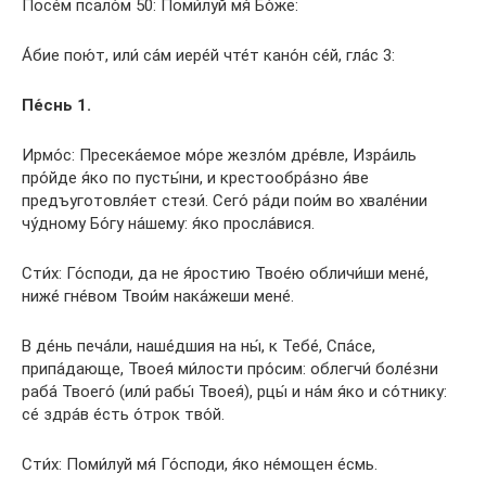
Посе́м псало́м 50: Поми́луй мя́ Бо́же:
А́бие пою́т, или́ са́м иере́й чте́т кано́н се́й, гла́с 3:
Пе́снь 1.
Ирмо́с: Пресека́емое мо́ре жезло́м дре́вле, Изра́иль
про́йде я́ко по пусты́ни, и крестообра́зно я́ве
предъуготовля́ет стези́. Сего́ ра́ди пои́м во хвале́нии
чу́дному Бо́гу на́шему: я́ко просла́вися.
Сти́х: Го́споди, да не я́ростию Твое́ю обличи́ши мене́,
ниже́ гне́вом Твои́м нака́жеши мене́.
В де́нь печа́ли, наше́дшия на ны́, к Тебе́, Спа́се,
припа́дающе, Твоея́ ми́лости про́сим: облегчи́ боле́зни
раба́ Твоего́ (или́ рабы́ Твоея́), рцы́ и на́м я́ко и со́тнику:
се́ здра́в е́сть о́трок тво́й.
Сти́х: Поми́луй мя́ Го́споди, я́ко не́мощен е́смь.