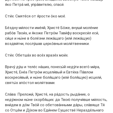
я́ко Петра́ мя́, упра́вителю, спаси́.
Сти́х: Смяте́ся от я́рости о́ко мое́.
Бе́здну ми́лости име́яй, Христе́ Бо́же, внуши́ моле́ние
рабо́в Твои́х, и я́коже Петро́м Тави́фу воскреси́л еси́,
си́це и ны́не в боле́зни лежа́щаго (или́ лежа́щую)
воздви́гни, послу́шав церко́вныя моли́твенники.
Сти́х: Обетша́х во все́х вразе́х мои́х.
Врачу́ ду́ш и теле́с на́ших, понесы́й неду́ги всего́ ми́ра,
Христе́, Ене́а Петро́м исцели́вый и Евти́ха Па́влом
воскреси́вый, и ны́не боля́щаго (или́ боля́щую) исцели́,
святы́х апо́стол моли́твами.
Сла́ва: Преложи́, Христе́, на ра́дость рыда́ние, о
неду́жном ны́не скорбя́щих: да Твою́ получи́вше ми́лость,
вни́дем в до́м Тво́й со обетова́нными да́ры, сла́вяще Тя́
со Отце́м и Ду́хом во Еди́нем Существе́ Неразде́льнаго