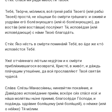
Сти́х: Спаси́ мя ра́ди ми́лости Твоея́.
Тебе́, Тво́рче, мо́лимся, вся́ грехи́ раба́ Твоего́ (или́ рабы́
Твоея́) прости́, не хо́щеши бо сме́рти гре́шнаго: и оживи́ и
уздра́ви его́ боле́знующаго (или́ ю́ боле́знующую), да
воста́в (или́ воста́вши) послу́жит Ти́, испове́дая (или́
испове́дающи) с на́ми Твою́ благода́ть.
Сти́х: Я́ко не́сть в сме́рти помина́яй Тебе́, во а́де же кто́
испове́стся Тебе́.
Уже́ отча́яннаго лю́тым неду́гом и к сме́рти
прибли́жившагося возврати́, Христе́, в живо́т, и да́ждь
пла́чущим утеше́ние, да вси́ прославля́ют Твоя́ свята́я
чудеса́.
Сла́ва: Сле́зы Манасси́ины, ниневи́тян покая́ние, и
Дави́дово испове́дание прии́м, вско́ре си́х спа́сл еси́: и
на́ша моли́твы ны́не приими́, благосе́рде Го́споди, и
пода́ждь здра́вие боля́щему (или́ боля́щей), о не́мже (или́
о не́йже) Тя́ мо́лим.