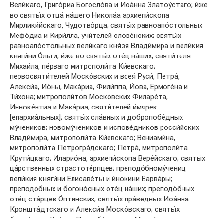
Вели́каго, Григо́риа Богосло́ва и Иоа́нна Златоу́стаго; и́же
во святы́х отца́ на́шего Никола́а архиепи́скопа
Мирлики́йскаго, Чудотво́рца; святы́х равноапо́стольных
Мефо́диа и Кири́лла, учи́телей слове́нских; святы́х
равноапо́стольных вели́каго кня́зя Влади́мира и вели́кия
княги́ни О́льги; и́же во святы́х оте́ц на́ших, святи́теля
Михаи́ла, пе́рваго митрополи́та Ки́евскаго;
первосвяти́телей Моско́вских и всея́ Руси́, Петра́,
Алекси́а, Ио́ны, Мака́риа, Фили́ппа, И́ова, Ермоге́на и
Ти́хона; митрополи́тов Моско́вских Филаре́та,
Инноке́нтиа и Мака́риа; святи́телей и́мярек
[епархиа́льных]; святы́х сла́вных и добропобе́дных
му́чеников; новому́чеников и испове́дников росси́йских
Влади́мира, митрополи́та Ки́евскаго; Вениами́на,
митрополи́та Петрогра́дскаго; Петра́, митрополи́та
Крути́цкаго; Иларио́на, архиепи́скопа Вере́йскаго; святы́х
ца́рственных страстоте́рпцев; преподо́бному́чениц
вели́кия княги́ни Елисаве́ты и и́нокини Варва́ры;
преподо́бных и богоно́сных оте́ц на́ших; преподо́бных
оте́ц ста́рцев О́птинских; святы́х пра́ведных Иоа́нна
Кроншта́дтскаго и Алекси́а Моско́вскаго; святы́х