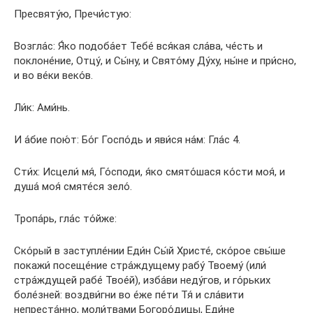
Пресвяту́ю, Пречи́стую:
Возгла́с: Я́ко подоба́ет Тебе́ вся́кая сла́ва, че́сть и
поклоне́ние, Отцу́, и Сы́ну, и Свято́му Ду́ху, ны́не и при́сно,
и во ве́ки веко́в.
Ли́к: Ами́нь.
И а́бие пою́т: Бо́г Госпо́дь и яви́ся на́м: Гла́с 4.
Сти́х: Исцели́ мя́, Го́споди, я́ко смято́шася ко́сти моя́, и
душа́ моя́ смяте́ся зело́.
Тропа́рь, гла́с то́йже:
Ско́рый в заступле́нии Еди́н Сы́й Христе́, ско́рое свы́ше
покажи́ посеще́ние стра́ждущему рабу́ Твоему́ (или́
стра́ждущей рабе́ Твое́й), изба́ви неду́гов, и го́рьких
боле́зней: воздви́гни во е́же пе́ти Тя́ и сла́вити
непреста́нно, моли́твами Богоро́дицы, Еди́не