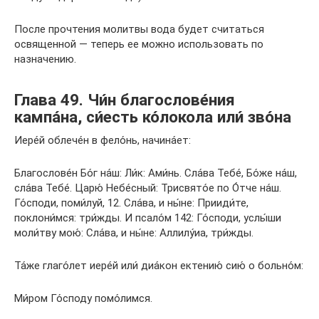
После прочтения молитвы вода будет считаться
освященной — теперь ее можно использовать по
назначению.
Глава 49. Чи́н благослове́ния
кампа́на, си́есть ко́локола или́ зво́на
Иере́й облече́н в фело́нь, начина́ет:
Благослове́н Бо́г на́ш: Ли́к: Ами́нь. Сла́ва Тебе́, Бо́же на́ш,
сла́ва Тебе́. Царю́ Небе́сный: Трисвято́е по О́тче на́ш.
Го́споди, поми́луй, 12. Сла́ва, и ны́не: Прииди́те,
поклони́мся: три́жды. И псало́м 142: Го́споди, услы́ши
моли́тву мою́: Сла́ва, и ны́не: Аллилу́иа, три́жды.
Та́же глаго́лет иере́й или́ диа́кон ектению́ сию́ о больно́м:
Ми́ром Го́споду помо́лимся.