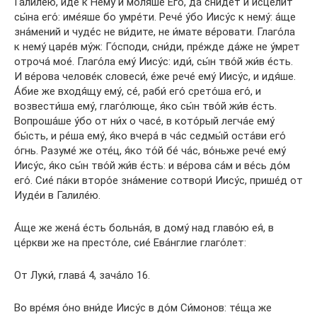
Галиле́ю, и́де к Нему́ и моля́ше Его́, да сни́дет и исцели́т
сы́на его́: име́яше бо умре́ти. Рече́ у́бо Иису́с к нему́: а́ще
зна́мений и чуде́с не ви́дите, не и́мате ве́ровати. Глаго́ла
к нему́ царе́в му́ж: Го́споди, сни́ди, пре́жде да́же не у́мрет
отроча́ мое́. Глаго́ла ему́ Иису́с: иди́, сы́н тво́й жи́в е́сть.
И ве́рова челове́к словеси́, е́же рече́ ему́ Иису́с, и идя́ше.
А́бие же входя́щу ему́, се́, раби́ его́ срето́ша его́, и
возвести́ша ему́, глаго́люще, я́ко сы́н тво́й жи́в е́сть.
Вопроша́ше у́бо от ни́х о часе́, в кото́рый легча́е ему́
бы́сть, и ре́ша ему́, я́ко вчера́ в ча́с седмы́й оста́ви его́
о́гнь. Разуме́ же оте́ц, я́ко то́й бе́ ча́с, во́ньже рече́ ему́
Иису́с, я́ко сы́н тво́й жи́в е́сть: и ве́рова са́м и ве́сь до́м
его́. Сие́ па́ки второ́е зна́мение сотвори́ Иису́с, прише́д от
Иуде́и в Галиле́ю.
А́ще же жена́ е́сть больна́я, в дому́ над главо́ю ея́, в
це́ркви же на престо́ле, сие́ Ева́нглие глаго́лет:
От Луки́, глава́ 4, зача́ло 16.
Во вре́мя о́но вни́де Иису́с в до́м Си́монов: те́ща же