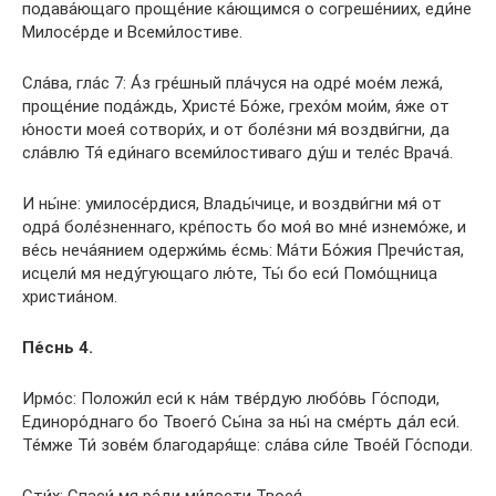
подава́ющаго проще́ние ка́ющимся о согреше́ниих, еди́не
Милосе́рде и Всеми́лостиве.
Сла́ва, гла́с 7: А́з гре́шный пла́чуся на одре́ мое́м лежа́,
проще́ние пода́ждь, Христе́ Бо́же, грехо́м мои́м, я́же от
ю́ности моея́ сотвори́х, и от боле́зни мя́ воздви́гни, да
сла́влю Тя́ еди́наго всеми́лостиваго ду́ш и теле́с Врача́.
И ны́не: умилосе́рдися, Влады́чице, и воздви́гни мя́ от
одра́ боле́зненнаго, кре́пость бо моя́ во мне́ изнемо́же, и
ве́сь неча́янием одержи́мь е́смь: Ма́ти Бо́жия Пречи́стая,
исцели́ мя неду́гующаго лю́те, Ты́ бо еси́ Помо́щница
христиа́ном.
Пе́снь 4.
Ирмо́с: Положи́л еси́ к на́м тве́рдую любо́вь Го́споди,
Единоро́днаго бо Твоего́ Сы́на за ны́ на сме́рть да́л еси́.
Те́мже Ти́ зове́м благодаря́ще: сла́ва си́ле Твое́й Го́споди.