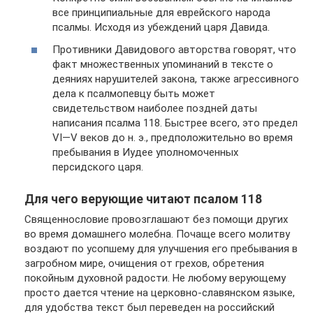
все принципиальные для еврейского народа
псалмы. Исходя из убеждений царя Давида.
Противники Давидового авторства говорят, что
факт множественных упоминаний в тексте о
деяниях нарушителей закона, также агрессивного
дела к псалмопевцу быть может
свидетельством наиболее поздней даты
написания псалма 118. Быстрее всего, это предел
VI—V веков до н. э., предположительно во время
пребывания в Иудее уполномоченных
персидского царя.
Для чего верующие читают псалом 118
Священнословие провозглашают без помощи других
во время домашнего молебна. Почаще всего молитву
воздают по усопшему для улучшения его пребывания в
загробном мире, очищения от грехов, обретения
покойным духовной радости. Не любому верующему
просто дается чтение на церковно-славянском языке,
для удобства текст был переведен на российский