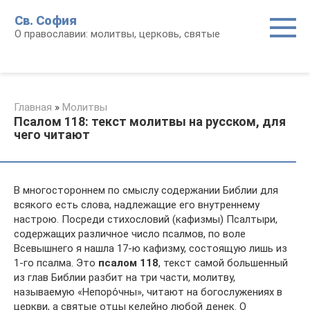
Перейти
Св. София
к
О православии: молитвы, церковь, святые
контенту
Главная
»
Молитвы
Псалом 118: текст молитвы на русском, для
чего читают
В многостороннем по смыслу содержании Библии для
всякого есть слова, надлежащие его внутреннему
настрою. Посреди стихословий (кафизмы) Псалтыри,
содержащих различное число псалмов, по воле
Всевышнего я нашла 17-ю кафизму, состоящую лишь из
1-го псалма. Это
псалом 118
, текст самой большенный
из глав Библии разбит на три части, молитву,
называемую «Непоро́чны», читают на богослужениях в
церкви, а святые отцы келейно любой денек. О