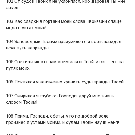
102 От судов Твоих я не уклонялся, ибо даровал Ты мне
закон.
103 Как сладки в гортани моей слова Твои! Они слаще
меда в устах моих!
104 Заповедями Твоими вразумился я и возненавидел
всяк путь неправды.
105 Светильник стопам моим закон Твой, и свет его на
путях моих.
106 Поклялся я неизменно хранить суды правды Твоей.
107 Смирился я глубоко; Господи, даруй мне жизнь
словом Твоим!
108 Прими, Господи, обеты, что по доброй воле
произнес я устами моими, и судам Твоим научи меня!