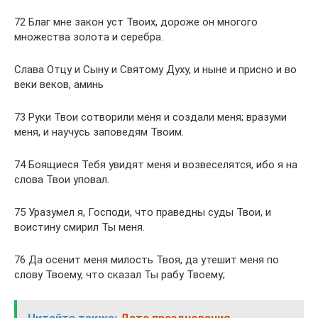
72 Благ мне закон уст Твоих, дороже он многого
множества золота и серебра.
Слава Отцу и Сыну и Святому Духу, и ныне и присно и во
веки веков, аминь
73 Руки Твои сотворили меня и создали меня; вразуми
меня, и научусь заповедям Твоим.
74 Боящиеся Тебя увидят меня и возвеселятся, ибо я на
слова Твои уповал.
75 Уразумел я, Господи, что праведны суды Твои, и
воистину смирил Ты меня.
76 Да осенит меня милость Твоя, да утешит меня по
слову Твоему, что сказал Ты рабу Твоему;