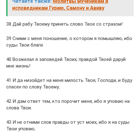
Читайте также:
Молитвы мученикам и
исповедникам Гурию, Самону и Авиву
38 Дай рабу Твоему принять слово Твое со страхом!
39 Сними с меня поношение, о котором я помышляю, ибо
суды Твои благи.
40 Возжелал я заповедей Твоих; правдой Твоей даруй
мне жизнь!
41 И да низойдет на меня милость Твоя, Господи, и буду
спасен по слову Твоему;
42 И дам ответ тем, кто порочит меня, ибо я уповаю на
слова Твои.
43 И не отними слов правды от уст моих, ибо я на суды
Твои уповаю;