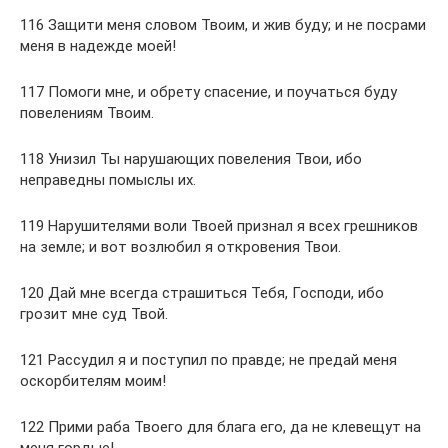
116 Защити меня словом Твоим, и жив буду; и не посрами
меня в надежде моей!
117 Помоги мне, и обрету спасение, и поучаться буду
повелениям Твоим.
118 Унизил Ты нарушающих повеления Твои, ибо
неправедны помыслы их.
119 Нарушителями воли Твоей признал я всех грешников
на земле; и вот возлюбил я откровения Твои.
120 Дай мне всегда страшиться Тебя, Господи, ибо
грозит мне суд Твой.
121 Рассудил я и поступил по правде; не предай меня
оскорбителям моим!
122 Прими раба Твоего для блага его, да не клевещут на