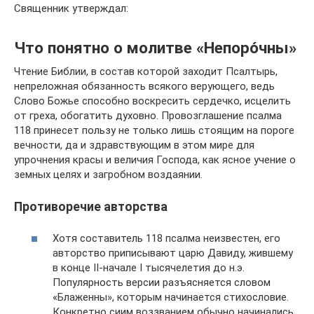
Священник утверждал:
Что понятно о молитве «Непоро́чны»
Чтение Библии, в состав которой заходит Псалтырь,
непреложная обязанность всякого верующего, ведь
Слово Божье способно воскресить сердечко, исцелить
от греха, обогатить духовно. Провозглашение псалма
118 принесет пользу не только лишь стоящим на пороге
вечности, да и здравствующим в этом мире для
упрочнения красы и величия Господа, как ясное учение о
земных целях и загробном воздаянии.
Противоречие авторства
Хотя составитель 118 псалма неизвестен, его
авторство приписывают царю Давиду, жившему
в конце II-начале I тысячелетия до н.э.
Популярность версии разъясняется словом
«Блаженны», которым начинается стихословие.
Конкретно сиим воззванием обычно начинались