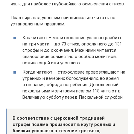
язык для наиболее глубочайшего осмысления стихов.
Псалтырь над усопшим принципиально читать по
установленным правилам:
Как читают – молитвословие условно разбито
на три части – до 73 стиха, опосля него до 131
строфы и до окончания. Меж ними читается
славословие совместно с особой молитвой,
поминающей имя усопшего.
Когда читают – стихословие провозглашают на
утренних и вечерних богослужениях, во время
отпевания, обряда погребения. Дополненный
похвальными молитвами псалом 118 читают в
Величавую субботу перед Пасхальной службой.
В соответствие с церковной традицией
строфы псалма произносят в кругу родных и
близких усопшего в течение третьего,