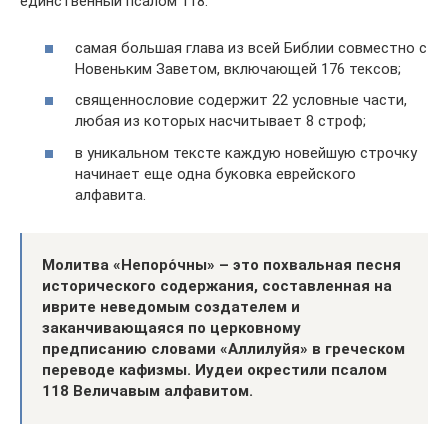
единственный псалом 118:
самая большая глава из всей Библии совместно с
Новеньким Заветом, включающей 176 тексов;
священнословие содержит 22 условные части,
любая из которых насчитывает 8 строф;
в уникальном тексте каждую новейшую строчку
начинает еще одна буковка еврейского
алфавита.
Молитва «Непоро́чны» – это похвальная песня
исторического содержания, составленная на
иврите неведомым создателем и
заканчивающаяся по церковному
предписанию словами «Аллилуйя» в греческом
переводе кафизмы. Иудеи окрестили псалом
118 Величавым алфавитом.