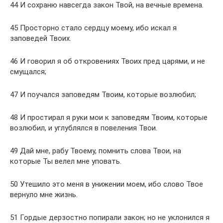
44 И сохраню навсегда закон Твой, на вечные времена.
45 Просторно стало сердцу моему, ибо искал я
заповедей Твоих.
46 И говорил я об откровениях Твоих пред царями, и не
смущался;
47 И поучался заповедям Твоим, которые возлюбил;
48 И простирал я руки мои к заповедям Твоим, которые
возлюбил, и углублялся в повеления Твои.
49 Дай мне, рабу Твоему, помнить слова Твои, на
которые Ты велел мне уповать.
50 Утешило это меня в унижении моем, ибо слово Твое
вернуло мне жизнь.
51 Гордые дерзостно попирали закон; но не уклонился я