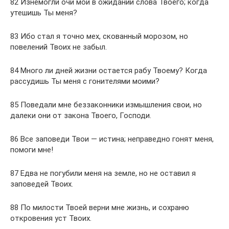
82 Изнемогли очи мои в ожидании слова Твоего; когда
утешишь Ты меня?
83 Ибо стал я точно мех, скованный морозом, но
повелений Твоих не забыл.
84 Много ли дней жизни остается рабу Твоему? Когда
рассудишь Ты меня с гонителями моими?
85 Поведали мне беззаконники измышления свои, но
далеки они от закона Твоего, Господи.
86 Все заповеди Твои — истина; неправедно гонят меня,
помоги мне!
87 Едва не погубили меня на земле, но не оставил я
заповедей Твоих.
88 По милости Твоей верни мне жизнь, и сохраню
откровения уст Твоих.