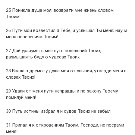
25 Поникла душа моя; возврати мне жизнь словом
Твоим!
26 Пути мои возвестил я Тебе, и услышал Ты меня; научи
меня повелениям Твоим!
27 Дай уразуметь мне путь повелений Твоих,
размышлять буду о чудесах Твоих.
28 Впала в дремоту душа моя от уныния; утверди меня в
словах Твоих!
29 Удали от меня пути неправды и по закону Твоему
помилуй меня!
30 Путь истины избрал я и судов Твоих не забыл.
31 Припал я к откровениям Твоим, Господи, не посрами
меня!