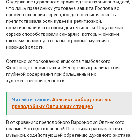
Содержание церковного произведения пронизано идеей,
что лишь праведнику уготована защита Господа во
времена пленения евреев, когда новенькая власть
препятствовала роли иудеев в религиозной,
политической и штатской деятельности. Подавлению
евреев способствовали самаряне, которым емкими
словами псалма уготованы огромные мучения от
новейшей власти.
Согласно истолкованию епископа тамбовского
Феофана, восьмистишья «Непоро́чны» различаются
глубиной содержания при большенный их
художественной ценности:
Читайте также:
Акафист собору святых
преподобных Оптинских старцев
В откровениях преподобного Варсонофия Оптинского
псалмы Боговдохновенной Псалтыри сравниваются с
музыкой, содействующей обретению духовного экстаза.