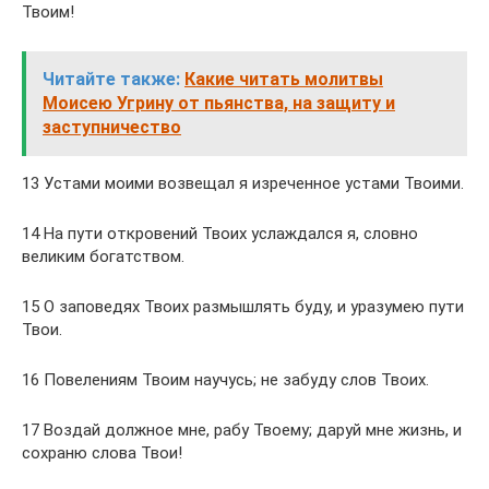
Твоим!
Читайте также:
Какие читать молитвы
Моисею Угрину от пьянства, на защиту и
заступничество
13 Устами моими возвещал я изреченное устами Твоими.
14 На пути откровений Твоих услаждался я, словно
великим богатством.
15 О заповедях Твоих размышлять буду, и уразумею пути
Твои.
16 Повелениям Твоим научусь; не забуду слов Твоих.
17 Воздай должное мне, рабу Твоему; даруй мне жизнь, и
сохраню слова Твои!