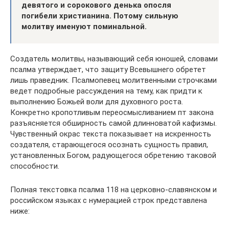
девятого и сорокового денька опосля
погибели христианина. Потому сильную
молитву именуют поминальной.
Создатель молитвы, называющий себя юношей, словами
псалма утверждает, что защиту Всевышнего обретет
лишь праведник. Псалмопевец молитвенными строчками
ведет подробные рассуждения на тему, как придти к
выполнению Божьей воли для духовного роста.
Конкретно кропотливым переосмысливанием пт закона
разъясняется обширность самой длинноватой кафизмы.
Чувственный окрас текста показывает на искренность
создателя, старающегося осознать сущность правил,
установленных Богом, радующегося обретению таковой
способности.
Полная текстовка псалма 118 на церковно-славянском и
российском языках с нумерацией строк представлена
ниже: