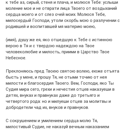
к тебе аз, сирый, стеня и плача, и молюся Тебе: услыши
моление мое и не отврати лица Твоего от воздыханий
сердца моего и от слез очей моих. Молюся Тебе,
милосердый Господи, утоли скорбь мою о разлучении с
родившей и воспитавшей мя материю моею,
(имя), душу же ея, яко отшедшую к Тебе с истинною
верою в Тя и с твердою надеждою на Твое
человеколюбие и милость, приими в Царство Твое
Небесное.
Преклоняюсь пред Твоею святою волею, еюже отъята
бысть у мене, и прошу Тя, не отыми точию от нея
милости и благосердия Твоего. Вем, Господи, яко Ты
Судия мира сего, грехи и нечестия отцев наказуеши в
детях, внуках и правнуках даже до третьяго и
четвертого рода: но и милуеши отцев за молитвы и
добродетели чад их, внуков и правнуков.
С сокрушением и умилением сердца молю Тя,
милостивый Судие, не наказуй вечным наказанием