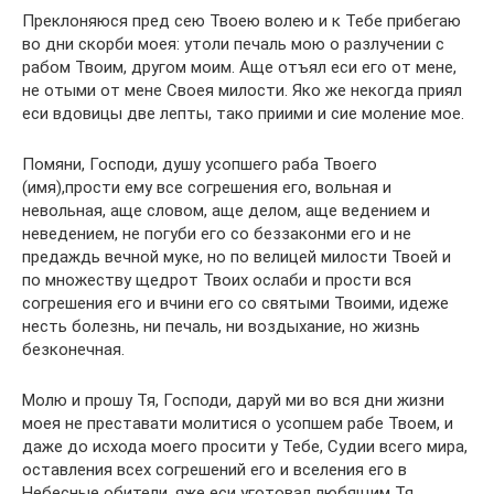
Преклоняюся пред сею Твоею волею и к Тебе прибегаю
во дни скорби моея: утоли печаль мою о разлучении с
рабом Твоим, другом моим. Аще отъял еси его от мене,
не отыми от мене Своея милости. Яко же некогда приял
еси вдовицы две лепты, тако приими и сие моление мое.
Помяни, Господи, душу усопшего раба Твоего
(имя),прости ему все согрешения его, вольная и
невольная, аще словом, аще делом, аще ведением и
неведением, не погуби его со беззаконми его и не
предаждь вечной муке, но по велицей милости Твоей и
по множеству щедрот Твоих ослаби и прости вся
согрешения его и вчини его со святыми Твоими, идеже
несть болезнь, ни печаль, ни воздыхание, но жизнь
безконечная.
Молю и прошу Тя, Господи, даруй ми во вся дни жизни
моея не преставати молитися о усопшем рабе Твоем, и
даже до исхода моего просити у Тебе, Судии всего мира,
оставления всех согрешений его и вселения его в
Небесные обители, яже еси уготовал любящим Тя.