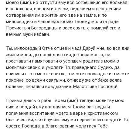
моего (имя), но отпусти ему вся согрешения его вольная
и невольная, словом и делом, ведением и неведением
сотворенная им в житии его зде на земле, и по
милосердию и человеколюбию Твоему, молитв ради
Пречистыя Богородицы и всех святых, помилуй его и
вечныя муки избави.
Ты, милосердый Отче отцев и чад! Даруй мне, во вся дни
жизни моея, до последняго издыхания моего, не
преставати памятовати о усопшем родителе моем в
молитвах своих, и умоляти Тя, праведнаго Судию, да
вчиниши его в месте светле, в месте прохладне и в месте
покойне, со всеми святыми, отнюду же отбеже всяка
болезнь, печаль и воздыхание. Милостиве Господи!
Приими днесь о рабе Твоем (имя) теплую молитву мою
сию и воздай ему воздаянием Твоим за труды и
попечения воспитания моего в вере и христианском
благочестии, яко научившему мя первее всего ведети Тя,
своего Господа, в благоговении молитися Тебе,