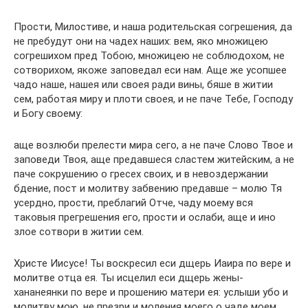
Прости, Милостиве, и наша родительская согрешения, да
не пребудут они на чадех наших: вем, яко множицею
согрешихом пред Тобою, множицею не соблюдохом, не
сотворихом, якоже заповедал еси нам. Аще же усопшее
чадо наше, нашея или своея ради вины, бяше в житии
сем, работая миру и плоти своея, и не паче Тебе, Господу
и Богу своему:
аще возлюби прелести мира сего, а не паче Слово Твое и
заповеди Твоя, аще предавшеся сластем житейским, а не
паче сокрушению о гресех своих, и в невоздержании
бдение, пост и молитву забвению предавше – молю Тя
усердно, прости, преблагий Отче, чаду моему вся
таковыя прегрешения его, прости и ослаби, аще и ино
злое сотвори в житии сем.
Христе Иисусе! Ты воскресил еси дщерь Иаира по вере и
молитве отца ея. Ты исцелил еси дщерь жены-
хананеянки по вере и прошению матери ея: услыши убо и
молитву мою, не презри и моления моего о чаде моем.