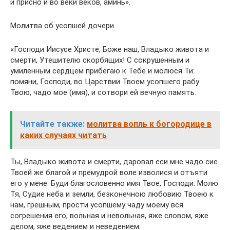
и присно и во веки веков, аминь».
Молитва об усопшей дочери
«Господи Иисусе Христе, Боже наш, Владыко живота и
смерти, Утешителю скорбящих! С сокрушенным и
умиленным сердцем прибегаю к Тебе и молюся Ти:
помяни, Господи, во Царствии Твоем усопшего рабу
Твою, чадо мое (имя), и сотвори ей вечную память.
Читайте также:
молитва вопль к богородице в
каких случаях читать
Ты, Владыко живота и смерти, даровал еси мне чадо сие.
Твоей же благой и премудрой воле изволися и отъяти
его у мене. Буди благословенно имя Твое, Господи. Молю
Тя, Судие неба и земли, безконечною любовию Твоею к
нам, грешным, прости усопшему чаду моему вся
согрешения его, вольная и невольная, яже словом, яже
делом, яже ведением и неведением.