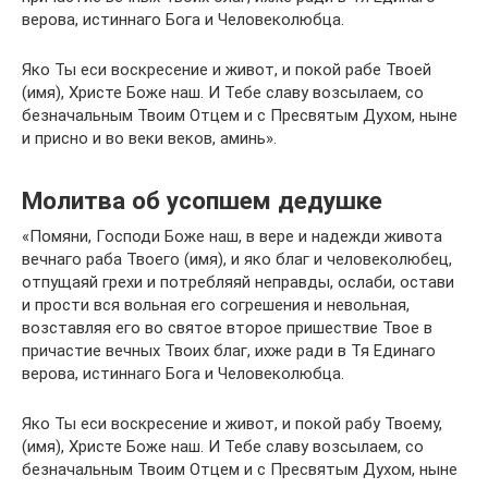
верова, истиннаго Бога и Человеколюбца.
Яко Ты еси воскресение и живот, и покой рабе Твоей
(имя), Христе Боже наш. И Тебе славу возсылаем, со
безначальным Твоим Отцем и с Пресвятым Духом, ныне
и присно и во веки веков, аминь».
Молитва об усопшем дедушке
«Помяни, Господи Боже наш, в вере и надежди живота
вечнаго раба Твоего (имя), и яко благ и человеколюбец,
отпущаяй грехи и потребляяй неправды, ослаби, остави
и прости вся вольная его согрешения и невольная,
возставляя его во святое второе пришествие Твое в
причастие вечных Твоих благ, ихже ради в Тя Единаго
верова, истиннаго Бога и Человеколюбца.
Яко Ты еси воскресение и живот, и покой рабу Твоему,
(имя), Христе Боже наш. И Тебе славу возсылаем, со
безначальным Твоим Отцем и с Пресвятым Духом, ныне