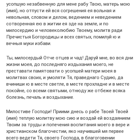
усопшую незабвенную для мене рабу Твою, матерь мою
(имя), но отпусти ей вся согрешения ея вольная и
невольная, словом и делом, ведением и неведением
сотворенная ею в житии ея зде на земле, и по
милосердию и человеколюбию Твоему, молитв ради
Пречистыя Богородицы и всех святых, помилуй ю и
вечныя муки избави.
Ты, милосердый Отче отцев и чад! Даруй мне, во вся дни
жизни моея, до последняго издыхания моего, не
преставати памятовати о усопшей матери моея в
молитвах своих, и умоляти Тя, праведнаго Судию, да
вчиниши ю в месте светле, в месте прохладне и в месте
покойне, со всеми святыми, отнюду же отбеже всяка
болезнь, печаль и воздыхание.
Милостиве Господи! Приими днесь о рабе Твоей Твоей
(имя) теплую молитву мою сию и воздай ей воздаянием
Твоим за труды и попечения воспитания моего в вере и
христианском благочестии, яко научившей мя первее
всего ведети Тя, своего Господа, в благоговении