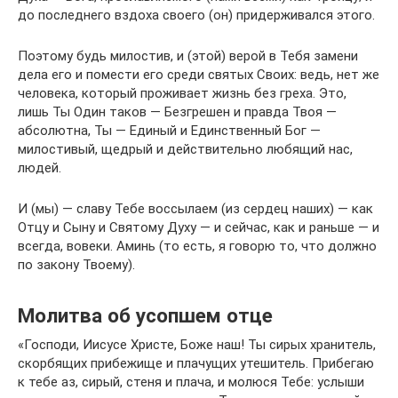
до последнего вздоха своего (он) придерживался этого.
Поэтому будь милостив, и (этой) верой в Тебя замени
дела его и помести его среди святых Своих: ведь, нет же
человека, который проживает жизнь без греха. Это,
лишь Ты Один таков — Безгрешен и правда Твоя —
абсолютна, Ты — Единый и Единственный Бог —
милостивый, щедрый и действительно любящий нас,
людей.
И (мы) — славу Тебе воссылаем (из сердец наших) — как
Отцу и Сыну и Святому Духу — и сейчас, как и раньше — и
всегда, вовеки. Аминь (то есть, я говорю то, что должно
по закону Твоему).
Молитва об усопшем отце
«Господи, Иисусе Христе, Боже наш! Ты сирых хранитель,
скорбящих прибежище и плачущих утешитель. Прибегаю
к тебе аз, сирый, стеня и плача, и молюся Тебе: услыши