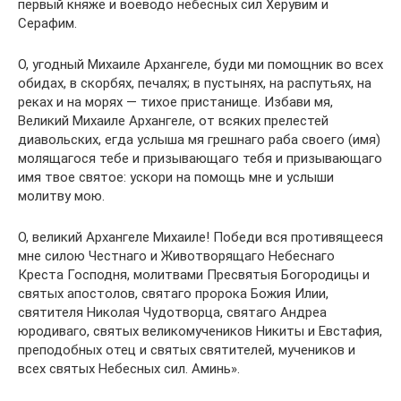
первый княже и воеводо небесных сил Херувим и
Серафим.
О, угодный Михаиле Архангеле, буди ми помощник во всех
обидах, в скорбях, печалях; в пустынях, на распутьях, на
реках и на морях — тихое пристанище. Избави мя,
Великий Михаиле Архангеле, от всяких прелестей
диавольских, егда услыша мя грешнаго раба своего (имя)
молящагося тебе и призывающаго тебя и призывающаго
имя твое святое: ускори на помощь мне и услыши
молитву мою.
О, великий Архангеле Михаиле! Победи вся противящееся
мне силою Честнаго и Животворящаго Небеснаго
Креста Господня, молитвами Пресвятыя Богородицы и
святых апостолов, святаго пророка Божия Илии,
святителя Николая Чудотворца, святаго Андреа
юродиваго, святых великомучеников Никиты и Евстафия,
преподобных отец и святых святителей, мучеников и
всех святых Небесных сил. Аминь».