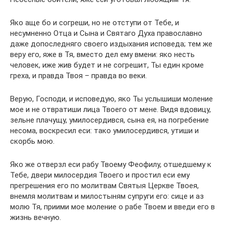
Яко аще бо и согреши, но не отступи от Тебе, и
несумненно Отца и Сына и Святаго Духа православно
даже допоследняго своего издыхания исповеда; тем же
веру его, яже в Тя, вместо дел ему вмени: яко несть
человек, иже жив будет и не согрешит, Ты един кроме
греха, и правда Твоя – правда во веки.
Верую, Господи, и исповедую, яко Ты услышиши моление
мое и не отвратиши лица Твоего от мене. Видя вдовицу,
зельне плачущу, умилосердився, сына ея, на погребение
несома, воскресил еси: тако умилосердився, утиши и
скорбь мою.
Яко же отверзл еси рабу Твоему Феофилу, отшедшему к
Тебе, двери милосердия Твоего и простил еси ему
прегрешения его по молитвам Святыя Церкве Твоея,
внемля молитвам и милостыням супруги его: сице и аз
молю Тя, приими мое моление о рабе Твоем и введи его в
жизнь вечную.