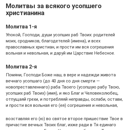
Молитвы за всякого усопшего
христианина
Молитва 1-я
Упокой, Господи, души усопших раб Твоих: родителей
моих, сродников, благодетелей (имена), и всех
православных христиан, и прости им вся согрешения
вольная и невольная, и даруй им Царствие Небесное.
Молитва 2-я
Помяни, Господи Боже наш, в вере и надежди живота
вечнаго усопшаго (до 40 дня со дня смерти —
новопреставленнаго) раба Твоего (усопшую рабу Твою,
усопших раб Твоих) (имя), и яко Благ и Человеколюбец,
отпущаяй грехи, и потребляяй неправды, ослаби, остави,
и прости вся вольная его (ея) согрешения и невольная,
возставляя его (ю) во святое второе пришествие Твое в
причастие вечных Твоих благ, ихже ради в Тя единаго