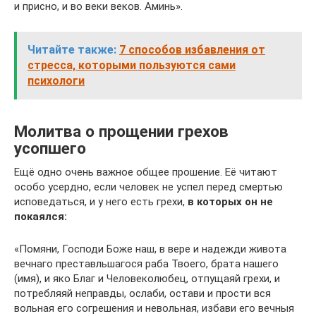
и присно, и во веки веков. Аминь».
Читайте также:
7 способов избавления от
стресса, которыми пользуются сами
психологи
Молитва о прощении грехов
усопшего
Ещё одно очень важное общее прошение. Её читают
особо усердно, если человек не успел перед смертью
исповедаться, и у него есть грехи,
в которых он не
покаялся:
«Помяни, Господи Боже наш, в вере и надежди живота
вечнаго преставльшагося раба Твоего, брата нашего
(имя), и яко Благ и Человеколюбец, отпущаяй грехи, и
потребляяй неправды, ослаби, остави и прости вся
вольная его согрешения и невольная, избави его вечныя