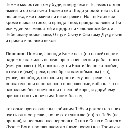
Темже милостив тому буди, и веру, яже в Тя, вместо дел
вмени, и со святыми Твоими яко Щедр упокой: несть бо
человека, иже поживет и не согрешит. Но Ты Един еси
кроме всякаго греха, и правда Твоя, правда во веки, и Ты
еси Един Бог милостей и щедрот и человеколюбия, и
Тебе славу возсылаем, Отцу и Сыну и Святому Духу, ныне
и присно и во веки веков.
Перевод:
Помяни, Господи Боже наш, (по нашей) вере и
надежде на жизнь вечную преставившегося раба Твоего
(имя усопшего). И, поскольку ты Благ и Человеколюбив,
отпусти (ему) грехи, пренебреги самообманом (его),
умали, освободи, оставь и прости ему все грехи его,
сознательно и неосознанно совершенные, избавь его от
наказания бесконечного и огненной кары, и даруй ему
причастность к вечным Твоим благам,
которые приготовлены любящим Тебя и радость от них:
пусть он и согрешил, но не отступил же (он) от Тебя (не
предал); и, несомненно, веровал в Отца и Сына и Святого
Духа — Бога, прославляемого (нами всеми) как Троицу; и