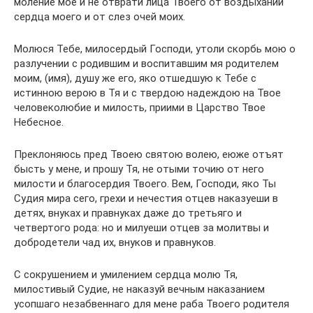
моление мое и не отврати лица Твоего от воздыханий
сердца моего и от слез очей моих.
Молюся Тебе, милосердый Господи, утоли скорбь мою о
разлучении с родившим и воспитавшим мя родителем
моим, (имя), душу же его, яко отшедшую к Тебе с
истинною верою в Тя и с твердою надеждою на Твое
человеколюбие и милость, приими в Царство Твое
Небесное.
Преклоняюсь пред Твоею святою волею, еюже отъят
бысть у мене, и прошу Тя, не отыми точию от него
милости и благосердия Твоего. Вем, Господи, яко Ты
Судия мира сего, грехи и нечестия отцев наказуеши в
детях, внуках и правнуках даже до третьяго и
четвертого рода: но и милуеши отцев за молитвы и
добродетели чад их, внуков и правнуков.
С сокрушением и умилением сердца молю Тя,
милостивый Судие, не наказуй вечным наказанием
усопшаго незабвеннаго для мене раба Твоего родителя