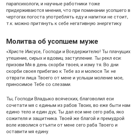
парапсихологи, и научные работники тоже
придерживаются мнения, что при поминании усопшего в
чертогах погоста употреблять еду и напитки не стоит,
т.к. можно притянуть к себе негативную энергетику.
Молитва об усопшем муже
«Христе Иисусе, Господи и Вседержителю! Ты плачущих
утешение, сирых и вдовиц заступление. Ты рекл еси:
призови Мя в день скорби твоея, и изму тя. Во дни
скорби своея прибегаю к Тебе аз и молюся Ти: не
отврати лица Твоего от мене и услыши моление мое,
приносимое Тебе со слезами.
Ты, Господи Владыко всяческих, благоволил еси
сочетати мя с единым из рабов Твоих, во еже быти нам
едино тело и един дух; Ты дал еси мне сего раба, яко
сожителя и защитника. Твоей же благой и премудрой
воле изволися отъяти от мене сего раба Твоего и
оставити мя едину.