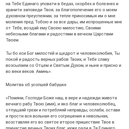
на Тебе Единаго уповати в бедах, скорбех и болезнех и
хранити заповеди Твоя; за благопопечение его о моем
духовном преуспеянии, за тепле приносимыя им о мне
моления пред Тобою и за все дары, им испрошенные мне
от Тебе, воздай ему Своею милостию, Своими
небесными благами и радостями в вечном Царствии
Твоем.
Ты бо еси Бог милостей и щедрот и человеколюбия, Ты
покой и радость верных рабов Твоих, и Тебе славу
возсылаем со Отцем и Святым Духом, и ныне и присно и
во веки веков. Аминь».
Молитва об усопшей бабушке
«Помяни, Господи Боже наш, в вере и надежди живота
вечнаго рабу Твою (имя), и яко благ и человеколюбец,
отпущаяй грехи и потребляяй неправды, ослаби, остави
и прости вся вольная его согрешения и невольная,
возставляя его во святое второе пришествие Твое в
причастие вечных Твоих благ, ихже ради в Тя Единаго