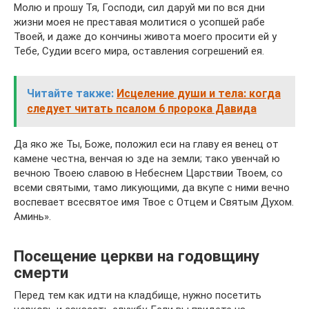
Молю и прошу Тя, Господи, сил даруй ми по вся дни
жизни моея не преставая молитися о усопшей рабе
Твоей, и даже до кончины живота моего просити ей у
Тебе, Судии всего мира, оставления согрешений ея.
Читайте также:
Исцеление души и тела: когда
следует читать псалом 6 пророка Давида
Да яко же Ты, Боже, положил еси на главу ея венец от
камене честна, венчая ю зде на земли; тако увенчай ю
вечною Твоею славою в Небеснем Царствии Твоем, со
всеми святыми, тамо ликующими, да вкупе с ними вечно
воспевает всесвятое имя Твое с Отцем и Святым Духом.
Аминь».
Посещение церкви на годовщину
смерти
Перед тем как идти на кладбище, нужно посетить