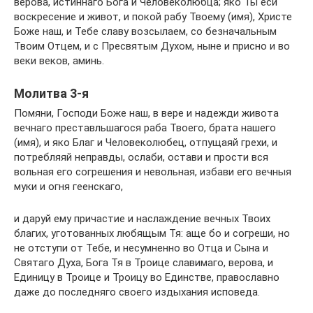
верова, истиннаго Бога и Человеколюбца; яко Ты еси
воскресение и живот, и покой рабу Твоему (имя), Христе
Боже наш, и Тебе славу возсылаем, со безначальным
Твоим Отцем, и с Пресвятым Духом, ныне и присно и во
веки веков, аминь.
Молитва 3-я
Помяни, Господи Боже наш, в вере и надежди живота
вечнаго преставльшагося раба Твоего, брата нашего
(имя), и яко Благ и Человеколюбец, отпущаяй грехи, и
потребляяй неправды, ослаби, остави и прости вся
вольная его согрешения и невольная, избави его вечныя
муки и огня геенскаго,
и даруй ему причастие и наслаждение вечных Твоих
благих, уготованных любящым Тя: аще бо и согреши, но
не отступи от Тебе, и несумненно во Отца и Сына и
Святаго Духа, Бога Тя в Троице славимаго, верова, и
Единицу в Троице и Троицу во Единстве, православно
даже до последняго своего издыхания исповеда.