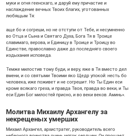
муки и огня геенскаго, и даруй ему причастие и
наслаждение вечных Твоих благих, уготованных
любящым Тя:
аще бо и согреши, но не отступи от Тебе, и несумненно
во Отца и Сына и Святаго Духа, Бога Тя в Троице
славимаго, верова, и Единицу в Троице и Троицу во
Единстве, православно даже до последняго своего
издыхания исповеда.
Темже милостив тому буди, и веру, яже в Тя вместо дел
вмени, и со святыми Твоими яко Щедр упокой: несть бо
человека, иже поживет и не согрешит. Но Ты Един еси
кроме всякаго греха, и правда Твоя, правда во веки, и Ты
еси Един Бог милостей присно, и во веки веков. Аминь».
Молитва Михаилу Архангелу за
некрещеных умерших
Михаил Архангел, архистратег, руководитель всего
небесного воинства очень мягок сердцем. Он прощает