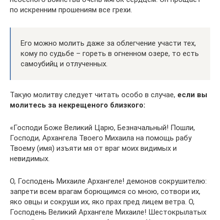
по искренним прошениям все грехи.
Его можно молить даже за облегчение участи тех,
кому по судьбе – гореть в огненном озере, то есть
самоубийц и отлученных.
Такую молитву следует читать особо в случае,
если вы
молитесь за некрещеного близкого:
«Господи Боже Великий Царю, Безначальный! Пошли,
Господи, Архангела Твоего Михаила на помощь рабу
Твоему (имя) изъяти мя от враг моих видимых и
невидимых.
О, Господень Михаиле Архангеле! демонов сокрушителю:
запрети всем врагам борющимся со мною, сотвори их,
яко овцы и сокруши их, яко прах пред лицем ветра. О,
Господень Великий Архангеле Михаиле! Шестокрылатых