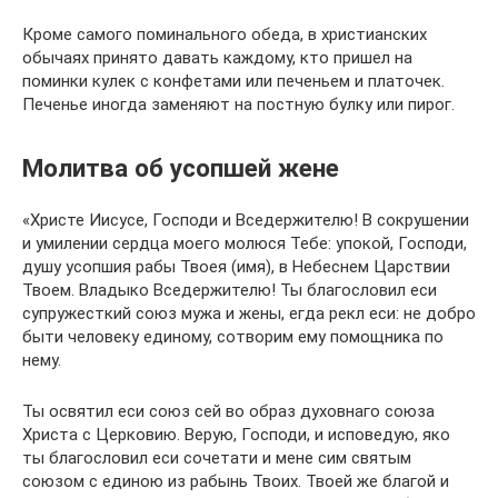
Кроме самого поминального обеда, в христианских
обычаях принято давать каждому, кто пришел на
поминки кулек с конфетами или печеньем и платочек.
Печенье иногда заменяют на постную булку или пирог.
Молитва об усопшей жене
«Христе Иисусе, Господи и Вседержителю! В сокрушении
и умилении сердца моего молюся Тебе: упокой, Господи,
душу усопшия рабы Твоея (имя), в Небеснем Царствии
Твоем. Владыко Вседержителю! Ты благословил еси
супружесткий союз мужа и жены, егда рекл еси: не добро
быти человеку единому, сотворим ему помощника по
нему.
Ты освятил еси союз сей во образ духовнаго союза
Христа с Церковию. Верую, Господи, и исповедую, яко
ты благословил еси сочетати и мене сим святым
союзом с единою из рабынь Твоих. Твоей же благой и