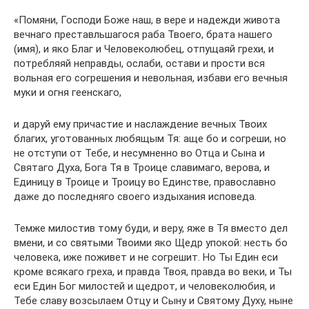
«Помяни, Господи Боже наш, в вере и надежди живота
вечнаго преставльшагося раба Твоего, брата нашего
(имя), и яко Благ и Человеколюбец, отпущаяй грехи, и
потребляяй неправды, ослаби, остави и прости вся
вольная его согрешения и невольная, избави его вечныя
муки и огня геенскаго,
и даруй ему причастие и наслаждение вечных Твоих
благих, уготованных любящым Тя: аще бо и согреши, но
не отступи от Тебе, и несумненно во Отца и Сына и
Святаго Духа, Бога Тя в Троице славимаго, верова, и
Единицу в Троице и Троицу во Единстве, православно
даже до последняго своего издыхания исповеда.
Темже милостив тому буди, и веру, яже в Тя вместо дел
вмени, и со святыми Твоими яко Щедр упокой: несть бо
человека, иже поживет и не согрешит. Но Ты Един еси
кроме всякаго греха, и правда Твоя, правда во веки, и Ты
еси Един Бог милостей и щедрот, и человеколюбия, и
Тебе славу возсылаем Отцу и Сыну и Святому Духу, ныне