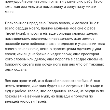
премудрой воле изволися отъяти у мене сию рабу Твою,
юже дал еси мне, яко помощницу и сопутницу жизни
моея.
Преклоняюся пред сею Твоею волею, и молюся Ти от
всего сердца моего, приими моление мое сие о рабе
Твоей (имя), и прости ей, аще согреши словом, делом,
помышлением, ведением и неведением; аще земное
возлюби паче небеснаго; аще о одежде и украшении тела
своего печеся паче, неже о просвещении одеяния души
своея; или аще небреже о чадех своих; аще преогорчи
кого словом или делом; аще поропта в сердце своем на
ближняго своего или осуди кого или ино что от таковых
злых содела.
Вся сия прости ей, яко благий и человеколюбивый: яко
несть человек, иже жив будет и не согрешит. Не вниди в
суд с рабою Твоею, яко созданием Твоим, не осуди ю по
грехом ея на вечныя муки, но пощади и помилуй по
велицей милости Твоей.