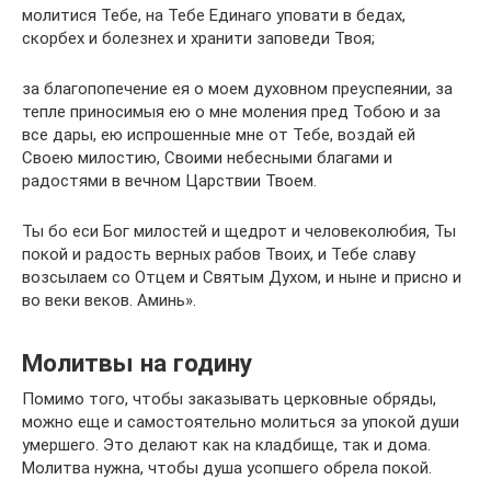
молитися Тебе, на Тебе Единаго уповати в бедах,
скорбех и болезнех и хранити заповеди Твоя;
за благопопечение ея о моем духовном преуспеянии, за
тепле приносимыя ею о мне моления пред Тобою и за
все дары, ею испрошенные мне от Тебе, воздай ей
Своею милостию, Своими небесными благами и
радостями в вечном Царствии Твоем.
Ты бо еси Бог милостей и щедрот и человеколюбия, Ты
покой и радость верных рабов Твоих, и Тебе славу
возсылаем со Отцем и Святым Духом, и ныне и присно и
во веки веков. Аминь».
Молитвы на годину
Помимо того, чтобы заказывать церковные обряды,
можно еще и самостоятельно молиться за упокой души
умершего. Это делают как на кладбище, так и дома.
Молитва нужна, чтобы душа усопшего обрела покой.