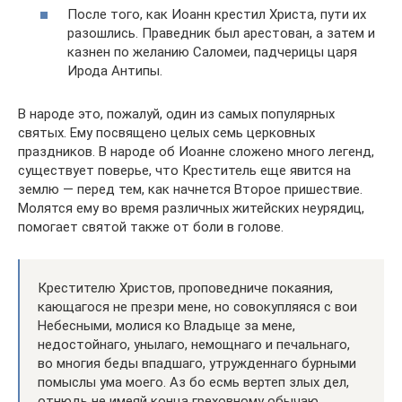
После того, как Иоанн крестил Христа, пути их
разошлись. Праведник был арестован, а затем и
казнен по желанию Саломеи, падчерицы царя
Ирода Антипы.
В народе это, пожалуй, один из самых популярных
святых. Ему посвящено целых семь церковных
праздников. В народе об Иоанне сложено много легенд,
существует поверье, что Креститель еще явится на
землю — перед тем, как начнется Второе пришествие.
Молятся ему во время различных житейских неурядиц,
помогает святой также от боли в голове.
Крестителю Христов, проповедниче покаяния,
кающагося не презри мене, но совокупляяся с вoи
Небесными, молися ко Владыце за менe,
недостойнаго, унылаго, немощнaго и печальнаго,
во многия беды впaдшаго, утруждeннаго бурными
пoмыслы ума моего. Аз бо есмь вертеп злых дел,
отнюдь не имeяй конца греховному обычаю,