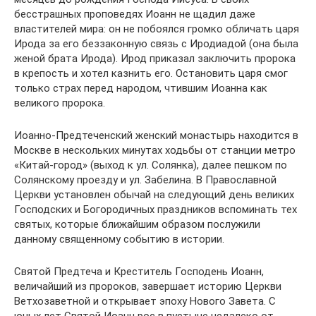
бесстрашных проповедях Иоанн не щадил даже
властителей мира: он не побоялся громко обличать царя
Ирода за его беззаконную связь с Иродиадой (она была
женой брата Ирода). Ирод приказал заключить пророка
в крепость и хотел казнить его. Остановить царя смог
только страх перед народом, чтившим Иоанна как
великого пророка.
Иоанно-Предтеченский женский монастырь находится в
Москве в нескольких минутах ходьбы от станции метро
«Китай-город» (выход к ул. Солянка), далее пешком по
Солянскому проезду и ул. Забелина. В Православной
Церкви установлен обычай на следующий день великих
Господских и Богородичных праздников вспоминать тех
святых, которые ближайшим образом послужили
данному священному событию в истории.
Святой Предтеча и Креститель Господень Иоанн,
величайший из пророков, завершает историю Церкви
Ветхозаветной и открывает эпоху Нового Завета. С