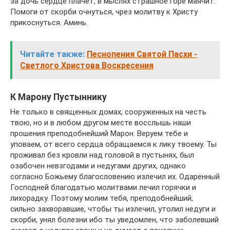
за дочь сердце плачет, в мыслях страшное горе маячит.
Помоги от скорби очнуться, чрез молитву к Христу
прикоснуться. Аминь.
Читайте также:
Песнопения Святой Пасхи -
Светлого Христова Воскресения
К Марону Пустыннику
Не только в священных домах, сооруженных на честь
твою, но и в любом другом месте восслышь наши
прошения преподобнейший Марон. Веруем тебе и
уповаем, от всего сердца обращаемся к лику твоему. Ты
проживал без кровли над головой в пустынях, был
озабочен невзгодами и недугами других, однако
согласно Божьему благословению излечил их. Одаренный
Господней благодатью молитвами лечил горячки и
лихорадку. Поэтому молим тебя, преподобнейший,
сильно захворавшие, чтобы ты излечил, утолил недуги и
скорби, унял болезни ибо ты уведомлен, что заболевший