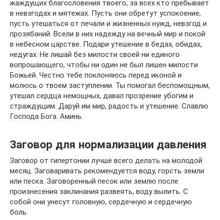
жаждущих благословения твоего, за всех кто пребывает
в невзгодах и мятежах. Пусть они обретут успокоение,
пусть утешаться от печали и жизненных нужд, невзгод и
прозябаний. Всели в них надежду на вечный мир и покой
в небесном царстве. Подари утешение в бедах, обидах,
недугах. Не лишай без милости своей ни единого
вопрошающего, чтобы ни один не был лишен милости
Божьей. Честно тебе поклоняюсь перед иконой и
молюсь о твоем заступлении. Ты помогал беспомощным,
утешал сердца немощных, давал прозрение убогим и
страждущим. Даруй им мир, радость и утешение. Славлю
Господа Бога. Аминь.
Заговор для нормализации давления
Заговор от гипертонии лучше всего делать на молодой
месяц. Заговаривать рекомендуется воду, горсть земли
или песка. Заговоренный песок или землю после
произнесения заклинания развеять, воду вылить. С
собой они унесут головную, сердечную и сердечную
боль.