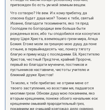
пригвождeн бо есть ум мой земным вещeм.
Что сотворю? Не вем. И к кому прибегну, да
спасeна будет душа моя? Токмо к тебе, святый
Иоанне, благодати тезоимените, яко тя пред
Господем по Богородице вем больша быти
рожденных всех, ибо ты сподобился еси коснутися
верхy Царя Христа, взeмлющаго грехи мира, Агнца
Божия. Егoже моли за грешную мою душу, да понe
отныне, в первыйнaдесять час, понесу тяготу
благую и приму мзду с последними. Ей, Крестителю
Христов, честный Предтече, крайний Пророче,
первый во благодати мучениче, постников и
пустынников наставниче, чистоты учителю и
ближний друже Христов!
Тя молю, к тебе прибегаю: не отрини мене от
твоего заступления, но возстави мя, падшагося
многими грехи. Обнови душу мою покаянием, яко
вторым крещением, понeже обоегo начальник еси:
крещением омывaяй прародительный грех,
покаянием же очищaяй коегождо дело скверно.