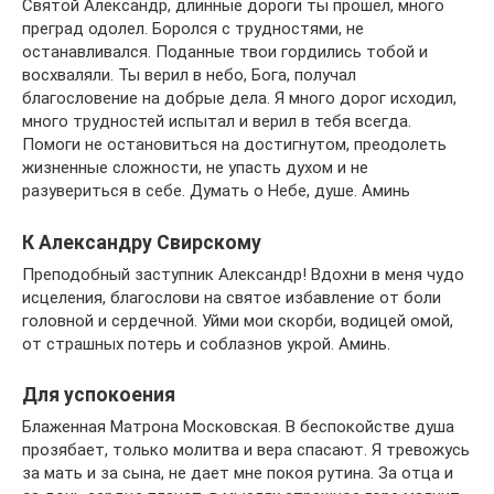
Святой Александр, длинные дороги ты прошел, много
преград одолел. Боролся с трудностями, не
останавливался. Поданные твои гордились тобой и
восхваляли. Ты верил в небо, Бога, получал
благословение на добрые дела. Я много дорог исходил,
много трудностей испытал и верил в тебя всегда.
Помоги не остановиться на достигнутом, преодолеть
жизненные сложности, не упасть духом и не
разувериться в себе. Думать о Небе, душе. Аминь
К Александру Свирскому
Преподобный заступник Александр! Вдохни в меня чудо
исцеления, благослови на святое избавление от боли
головной и сердечной. Уйми мои скорби, водицей омой,
от страшных потерь и соблазнов укрой. Аминь.
Для успокоения
Блаженная Матрона Московская. В беспокойстве душа
прозябает, только молитва и вера спасают. Я тревожусь
за мать и за сына, не дает мне покоя рутина. За отца и