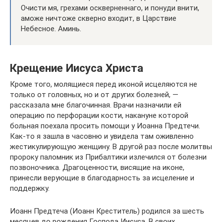
Очисти мя, грехами осквернeннаго, и понyди внити,
aможе ничтоже скверно входит, в Царствие
Небесное. Аминь.
Крещение Иисуса Христа
Кроме того, молящиеся перед иконой исцеляются не
только от головных, но и от других болезней, —
рассказала мне благочинная. Врачи назначили ей
операцию по перфорации кости, накануне которой
больная поехала просить помощи у Иоанна Предтечи.
Как-то я зашла в часовню и увидела там оживленно
жестикулирующую женщину. В другой раз после молитвы
пророку паломник из Прибалтики излечился от болезни
позвоночника. Драгоценности, висящие на иконе,
принесли верующие в благодарность за исцеление и
поддержку.
Иоанн Предтеча (Иоанн Креститель) родился за шесть
месяцев до рождения Господа Иисуса. В своих