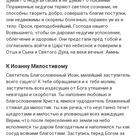
думает о недугах своих и не думает о покаянии.
Пораженные недугом теряют светлое сознание, не
способны творить добро, совершать благие поступки,
они недвижимы и скорены болезнью, поражен ум их и
тело. Проси, преподобнейший, Господа нашего
Всевышнего, чтобы он даровал недугим успокоение,
облегчение и здоровье. Они предстали пред тобой и
согласились войти в Царство небесное и поверили в
Отца и Сына и Святого Духа, на веки вечные. Аминь.
К Иоанну Милостивому
Святитель Благословенный Иоан, милейший заступитель
всего сущего! К тебе обращаемся и к тебе молим,
заступитель всех издесущих от Бога утешения в
невзгодах и скорботах. Ты наполнен любовью и
благословением Христа, явился чудодеятель блаженный
стяжал да милостив: ты как речка, что неустанно течет
щедротами и милостью и уповающая всех жаждущих.
Верим, что после переселения из земли на небо
исполнился ты даром благодатным и наполнился ты как
сосуд всякими благостями. Заступись перед Богом за