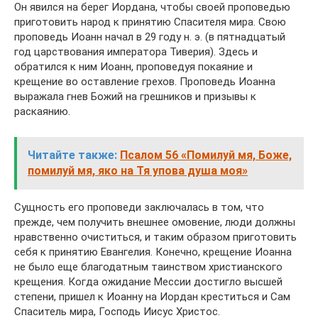
Он явился на берег Иордана, чтобы своей проповедью
приготовить народ к принятию Спасителя мира. Свою
проповедь Иоанн начал в 29 году н. э. (в пятнадцатый
год царствования императора Тиверия). Здесь и
обратился к ним Иоанн, проповедуя покаяние и
крещение во оставление грехов. Проповедь Иоанна
выражала гнев Божий на грешников и призывы к
раскаянию.
Читайте также:
Псалом 56 «Помилуй мя, Боже,
помилуй мя, яко на Тя упова душа моя»
Сущность его проповеди заключалась в том, что
прежде, чем получить внешнее омовение, люди должны
нравственно очиститься, и таким образом приготовить
себя к принятию Евангелия. Конечно, крещение Иоанна
не было еще благодатным таинством христианского
крещения. Когда ожидание Мессии достигло высшей
степени, пришел к Иоанну на Иордан креститься и Сам
Спаситель мира, Господь Иисус Христос.