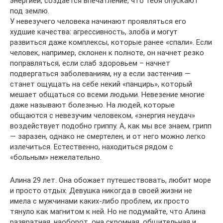
энергией, создается впечатление, что тебя опускают
под землю.
У невезучего человека начинают проявляться его
худшие качества: агрессивность, злоба и могут
развиться даже комплексы, которые ранее «спали». Если
человек, например, склонен к полноте, он начнет резко
поправляться, если слаб здоровьем – начнет
подвергаться заболеваниям, ну а если застенчив —
станет ощущать на себе некий «панцирь», который
мешает общаться со всеми людьми. Невезение многие
даже называют болезнью. На людей, которые
общаются с невезучим человеком, «энергия неудач»
воздействует подобно гриппу. А, как мы все знаем, грипп
— заразен, однако не смертелен, и от него можно легко
излечиться. Естественно, находиться рядом с
«больным» нежелательно.
Алина 29 лет. Она обожает путешествовать, любит море
и просто отдых. Девушка никогда в своей жизни не
имела с мужчинами каких-либо проблем, их просто
тянуло как магнитом к ней. Но не подумайте, что Алина
развратная, наоборот, она скромная, общительная и