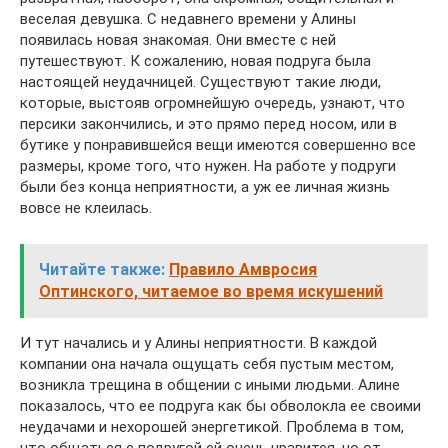
веселая девушка. С недавнего времени у Алины
появилась новая знакомая. Они вместе с ней
путешествуют. К сожалению, новая подруга была
настоящей неудачницей. Существуют такие люди,
которые, выстояв огромнейшую очередь, узнают, что
персики закончились, и это прямо перед носом, или в
бутике у понравившейся вещи имеются совершенно все
размеры, кроме того, что нужен. На работе у подруги
были без конца неприятности, а уж ее личная жизнь
вовсе не клеилась.
Читайте также:
Правило Амвросия
Оптинского, читаемое во время искушений
И тут начались и у Алины неприятности. В каждой
компании она начала ощущать себя пустым местом,
возникла трещина в общении с иными людьми. Алине
показалось, что ее подруга как бы обволокла ее своими
неудачами и нехорошей энергетикой. Проблема в том,
что общаться с подругой ей очень нравится, но от