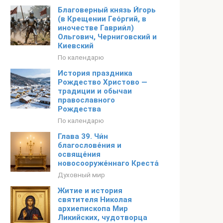
Благоверный князь И́горь
(в Крещении Гео́ргий, в
иночестве Гаврии́л)
Ольгович, Черниговский и
Киевский
По календарю
История праздника
Рождество Христово —
традиции и обычаи
православного
Рождества
По календарю
Глава 39. Чи́н
благослове́ния и
освяще́ния
новосооруже́ннаго Креста́
Духовный мир
Житие и история
святителя Николая
архиепископа Мир
Ликийских, чудотворца