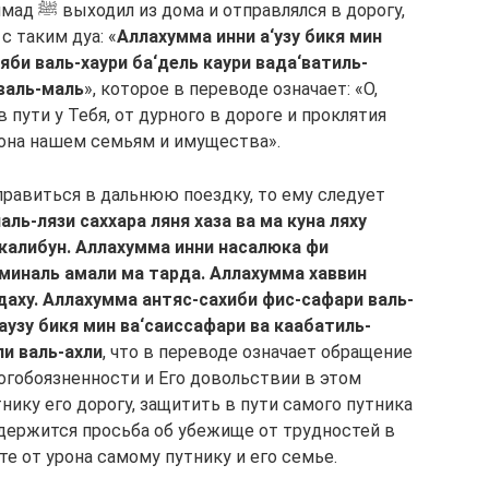
 таким дуа: «
Аллахумма инни а‘узу бикя мин
яби валь-хаури ба‘дель каури вада‘ватиль-
валь-маль
», которое в переводе означает: «О,
 пути у Тебя, от дурного в дороге и проклятия
урона нашем семьям и имущества».
равиться в дальнюю поездку, то ему следует
аль-лязи саххара ляня хаза ва ма куна ляху
нкалибун. Аллахумма инни насалюка фи
аминаль амали ма тарда. Аллахумма хаввин
‘даху. Аллахумма антяс-сахиби фис-сафари валь-
аузу бикя мин ва‘саиссафари ва каабатиль-
и валь-ахли
, что в переводе означает обращение
огобоязненности и Его довольствии в этом
нику его дорогу, защитить в пути самого путника
одержится просьба об убежище от трудностей в
ите от урона самому путнику и его семье.