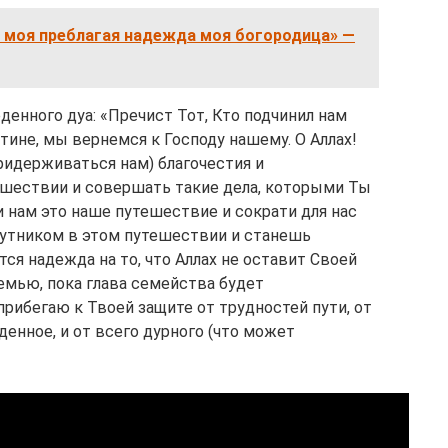
 моя преблагая надежда моя богородица» —
енного дуа: «Пречист Тот, Кто подчинил нам
стине, мы вернемся к Господу нашему. О Аллах!
ридерживаться нам) благочестия и
ешествии и совершать такие дела, которыми Ты
и нам это наше путешествие и сократи для нас
спутником в этом путешествии и станешь
я надежда на то, что Аллах не оставит Своей
емью, пока глава семейства будет
 прибегаю к Твоей защите от трудностей пути, от
денное, и от всего дурного (что может