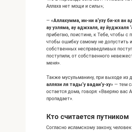
Аллаха нет мощи и силы»;
— «
Аллахумма, ин-ни а‘узу би-кя ан ад
ау узляма, ау аджхаля, ау йуджхаля ‘
прибегаю, поистине, к Тебе, чтобы с 
чтобы ошибку самому не допустить и
собственных несправедливых поступк
поступили, от собственного невежест
меня».
Также мусульманину, при выходе из д
аллязи ля тады‘у вадаи‘у-ху
» — тем 
остается дома, говоря: «Вверяю вас А
пропадает».
Кто считается путником
Согласно исламскому закону, челове