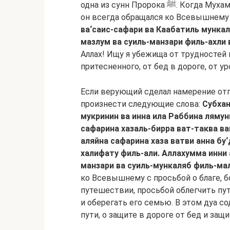
одна из сунн Пророка ﷺ. Когда Мухаммад ﷺ выходил из дома и отправлялся в дорогу,
он всегда обращался ко Всевышнему с
ва‘саис-сафари ва Каабатиль мункал
мазлум ва суиль-манзари филь-ахли 
Аллах! Ищу я убежища от трудностей в
притесненного, от бед в дороге, от 
Если верующий сделал намерение отп
произнести следующие слова:
Субхан
мукринин ва инна ила Раббина ляму
сафарина хазаль-бирра ват-таква в
аляйна сафарина хаза ватви анна бу
халифату филь-али. Аллахумма инни 
манзари ва суиль-мункаляб филь-мал
ко Всевышнему с просьбой о благе, б
путешествии, просьбой облегчить пут
и оберегать его семью. В этом дуа с
пути, о защите в дороге от бед и защ