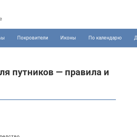
е
вы
Покровители
Иконы
По календарю
Д
ля путников — правила и
средство