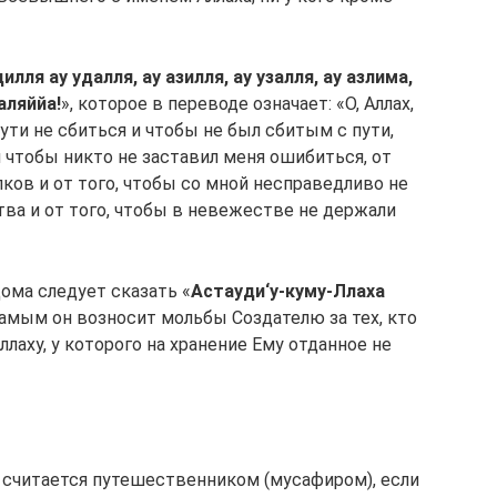
илля ау удалля, ау азилля, ау узалля, ау азлима,
аляййа!
», которое в переводе означает: «О, Аллах,
пути не сбиться и чтобы не был сбитым с пути,
 чтобы никто не заставил меня ошибиться, от
ов и от того, чтобы со мной несправедливо не
ва и от того, чтобы в невежестве не держали
ома следует сказать «
Астауди‘у-куму-Ллаха
самым он возносит мольбы Создателю за тех, кто
ллаху, у которого на хранение Ему отданное не
к считается путешественником (мусафиром), если