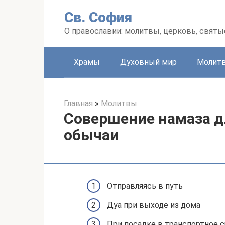
Перейти
Св. София
к
контенту
О православии: молитвы, церковь, святы
Храмы
Духовный мир
Молит
Главная
»
Молитвы
Совершение намаза д
обычаи
Отправляясь в путь
Дуа при выходе из дома
При посадке в транспортное 