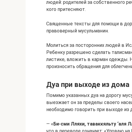
людей: родителей за собственного ре
кого притесняют.
Священные тексты для помощи в дор
правоверный мусульманин.
Молиться за посторонних людей в Исла
Ребенку разрешено сделать талисман 
листике, вложить в карман одежды.
произносить обращения для облегчени
Дуа при выходе из дома
Помимо указанных дуа на дорогу мус
выезжает он за пределы своего насел
необходимо говорить при выходе из д
— «
Би-сми Лляхи, таваккяльту ‘аля Лл
что в переводе означает: «Уповаю на