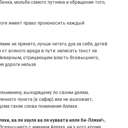
бенка, мольба самого путника и обращение того,
оге имеет право произносить каждый
ме не принято, лучше читать дуа за себя, детей.
от всякого вреда в пути: написать текст на
 Неверным, отрицающим власть Всевышнего,
я дороги нельзя.
ульманину, выходящему по своим делам,
енного пункта (в сафар) или не выезжает,
ома такие слова поминания Аллаха:
яхи, ва ля хауля ва ля куввата илля би-Лляхи!
»,
 Всевышнего с именем Аллаха, ни у кого кроме