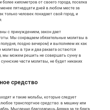
и более километров от своего города, поселка
 менее пятнадцати дней в любом месте за
ак только человек покидает свой город, и
.
аны с принуждением, закон дает
готы. Мы сокращаем обязательные молитвы в
 полудня, поздно вечером) и выполняем их как
е молитвы в три и два ракаата остаются
и, мы можем решить не совершать сунну в
суннские части молитвы, не будет никаких
тное средство
входят и такие мольбы, которые следует
в любое транспортное средство: в машину или
абль. Мысленно благодаришь Аллаха за те блага,