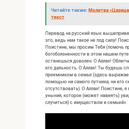
Читайте также:
Молитва «Царица
текст
Перевод на русский язык вышепривед
это, ведь нам такое не под силу! Пои
Поистине, мы просим Тебя (помочь п
богобоязненности в этом нашем пут
останешься доволен. О Аллах! Облегч
его дальность. О Аллах! Ты будешь 
преемником в семье (здесь выражаетс
помощью ни самого путника, ни его с
отсутствовать). О Аллах! Поистине, я
уныния, которое (может навеять) уви
случиться) с имуществом и семьей».