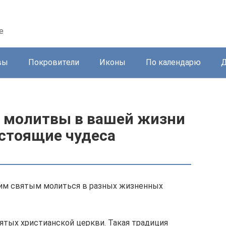
е
вы
Покровители
Иконы
По календарю
Д
й молитвы в вашей жизни
астоящие чудеса
ким святым молиться в разных жизненных
тых христианской церкви. Такая традиция