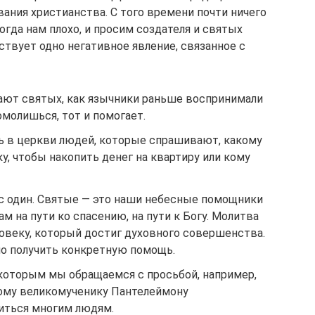
ания христианства. С того времени почти ничего
огда нам плохо, и просим создателя и святых
ествует одно негативное явление, связанное с
ют святых, как язычники раньше воспринимали
омолишься, тот и помогает.
 в церкви людей, которые спрашивают, какому
у, чтобы накопить денег на квартиру или кому
нас один. Святые — это наши небесные помощники
м на пути ко спасению, на пути к Богу. Молитва
еловеку, который достиг духовного совершенства.
но получить конкретную помощь.
к которым мы обращаемся с просьбой, например,
тому великомученику Пантелеймону
иться многим людям.