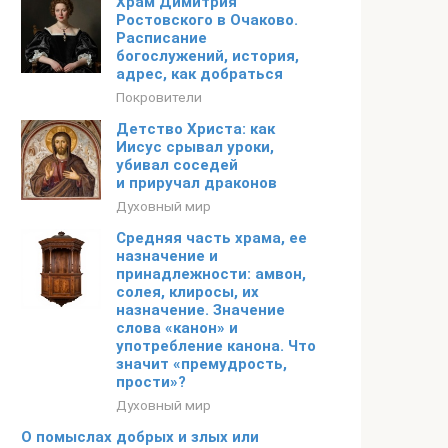
Храм Димитрия
Ростовского в Очаково.
Расписание
богослужений, история,
адрес, как добраться
Покровители
Детство Христа: как
Иисус срывал уроки,
убивал соседей
и приручал драконов
Духовный мир
Средняя часть храма, ее
назначение и
принадлежности: амвон,
солея, клиросы, их
назначение. Значение
слова «канон» и
употребление канона. Что
значит «премудрость,
прости»?
Духовный мир
О помыслах добрых и злых или