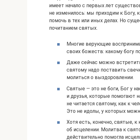
имеет начало с первых лет существов
не изменилось: мы приходим к Богу, к
помочь в тех или иных делах. Но сущ
почитанием святых.
Многие верующие воспринима
своих божеств: какому богу п
Даже сейчас можно встретить
святому надо поставить свечк
молиться о выздоровлении.
Святые — это не боги, Бог у 
и друзья, которые помогают на
не читается святому, как к ч
Это не идолы, у которых мож
Хотя есть, конечно, святые, 
об исцелении. Молитва к свя
действительно помогла исцел