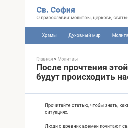
Перейти
Св. София
к
контенту
О православии: молитвы, церковь, святы
Храмы
Духовный мир
Молит
Главная
»
Молитвы
После прочтения это
будут происходить н
Прочитайте статью, чтобы знать, ка
ситуациях.
Люди с древних времен почитают свя