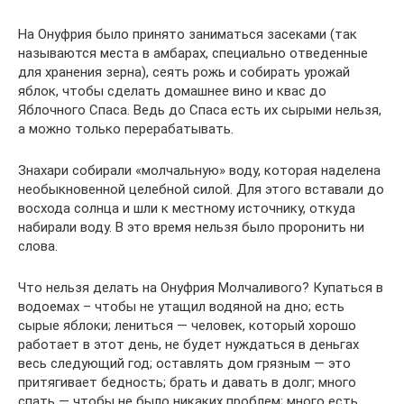
На Онуфрия было принято заниматься засеками (так
называются места в амбарах, специально отведенные
для хранения зерна), сеять рожь и собирать урожай
яблок, чтобы сделать домашнее вино и квас до
Яблочного Спаса. Ведь до Спаса есть их сырыми нельзя,
а можно только перерабатывать.
Знахари собирали «молчальную» воду, которая наделена
необыкновенной целебной силой. Для этого вставали до
восхода солнца и шли к местному источнику, откуда
набирали воду. В это время нельзя было проронить ни
слова.
Что нельзя делать на Онуфрия Молчаливого? Купаться в
водоемах – чтобы не утащил водяной на дно; есть
сырые яблоки; лениться — человек, который хорошо
работает в этот день, не будет нуждаться в деньгах
весь следующий год; оставлять дом грязным — это
притягивает бедность; брать и давать в долг; много
спать — чтобы не было никаких проблем; много есть.