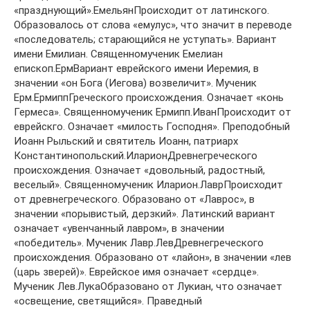
«празднующий».ЕмельянПроисходит от латинского.
Образовалось от слова «емулус», что значит в переводе
«последователь; старающийся не уступать». Вариант
имени Емилиан. Священномученик Емелиан
епископ.ЕрмВариант еврейского имени Иеремия, в
значении «он Бога (Иегова) возвеличит». Мученик
Ерм.ЕрмиппГреческого происхождения. Означает «конь
Гермеса». Священномученик Ермипп.ИванПроисходит от
еврейскго. Означает «милость Господня». Преподобный
Иоанн Рыльский и святитель Иоанн, патриарх
Константинопольский.ИларионДревнегреческого
происхождения. Означает «довольный, радостный,
веселый». Священномученик Иларион.ЛаврПроисходит
от древнегреческого. Образовано от «Лаврос», в
значении «порывистый, дерзкий». Латинский вариант
означает «увенчанный лавром», в значении
«победитель». Мученик Лавр.ЛевДревнегреческого
происхождения. Образовано от «лайон», в значении «лев
(царь зверей)». Еврейское имя означает «сердце».
Мученик Лев.ЛукаОбразовано от Лукиан, что означает
«освещение, светящийся». Праведный