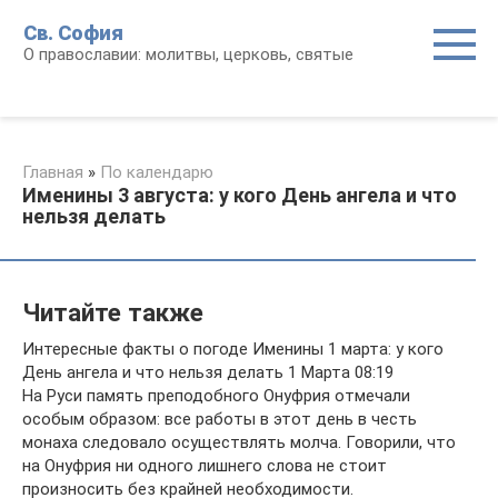
Перейти
Св. София
к
О православии: молитвы, церковь, святые
контенту
Главная
»
По календарю
Именины 3 августа: у кого День ангела и что
нельзя делать
Читайте также
Интересные факты о погоде Именины 1 марта: у кого
День ангела и что нельзя делать 1 Марта 08:19
На Руси память преподобного Онуфрия отмечали
особым образом: все работы в этот день в честь
монаха следовало осуществлять молча. Говорили, что
на Онуфрия ни одного лишнего слова не стоит
произносить без крайней необходимости.