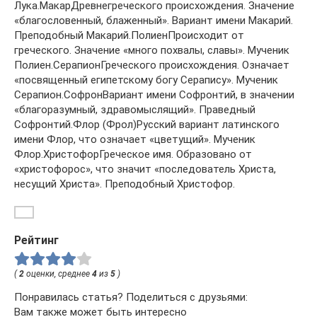
Лука.МакарДревнегреческого происхождения. Значение
«благословенный, блаженный». Вариант имени Макарий.
Преподобный Макарий.ПолиенПроисходит от
греческого. Значение «много похвалы, славы». Мученик
Полиен.СерапионГреческого происхождения. Означает
«посвященный египетскому богу Серапису». Мученик
Серапион.СофронВариант имени Софронтий, в значении
«благоразумный, здравомыслящий». Праведный
Софронтий.Флор (Фрол)Русский вариант латинского
имени Флор, что означает «цветущий». Мученик
Флор.ХристофорГреческое имя. Образовано от
«христофорос», что значит «последователь Христа,
несущий Христа». Преподобный Христофор.
Рейтинг
(
2
оценки, среднее
4
из
5
)
Понравилась статья? Поделиться с друзьями:
Вам также может быть интересно