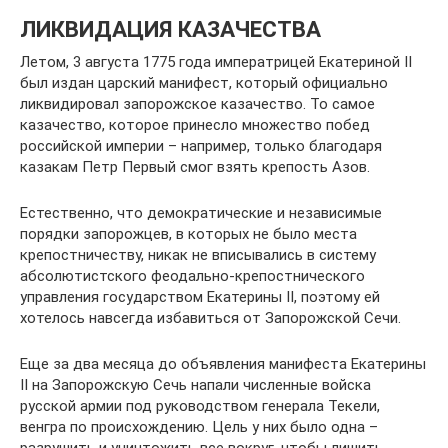
ЛИКВИДАЦИЯ КАЗАЧЕСТВА
Летом, 3 августа 1775 года императрицей Екатериной ІІ
был издан царский манифест, который официально
ликвидировал запорожское казачество. То самое
казачество, которое принесло множество побед
российской империи – например, только благодаря
казакам Петр Первый смог взять крепость Азов.
Естественно, что демократические и независимые
порядки запорожцев, в которых не было места
крепостничеству, никак не вписывались в систему
абсолютистского феодально-крепостнического
управления государством Екатерины ІІ, поэтому ей
хотелось навсегда избавиться от Запорожской Сечи.
Еще за два месяца до объявления манифеста Екатерины
ІІ на Запорожскую Сечь напали численные войска
русской армии под руководством генерала Текели,
венгра по происхождению. Цель у них было одна –
разрушить и уничтожить все вокруг, чтобы лишить