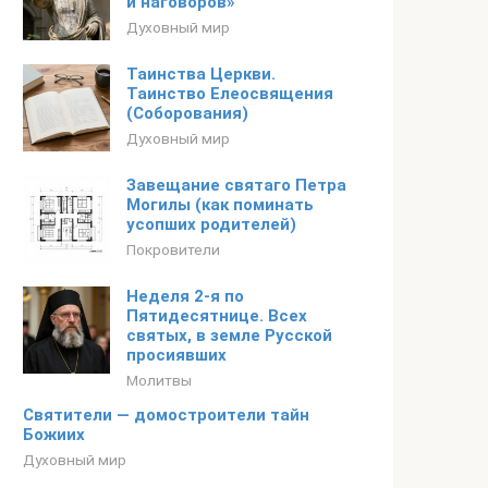
и наговоров»
Духовный мир
Таинства Церкви.
Таинство Елеосвящения
(Соборования)
Духовный мир
Завещание святаго Петра
Могилы (как поминать
усопших родителей)
Покровители
Неделя 2-я по
Пятидесятнице. Всех
святых, в земле Русской
просиявших
Молитвы
Святители — домостроители тайн
Божиих
Духовный мир