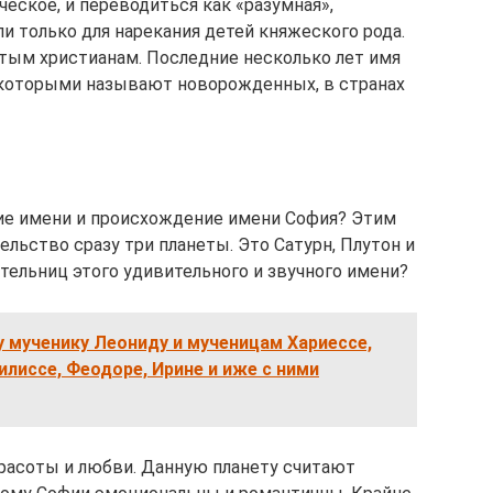
еское, и переводиться как «разумная»,
ли только для нарекания детей княжеского рода.
стым христианам. Последние несколько лет имя
 которыми называют новорожденных, в странах
ние имени и происхождение имени София? Этим
ьство сразу три планеты. Это Сатурн, Плутон и
ительниц этого удивительного и звучного имени?
 мученику Леониду и мученицам Хариессе,
силиссе, Феодоре, Ирине и иже с ними
красоты и любви. Данную планету считают