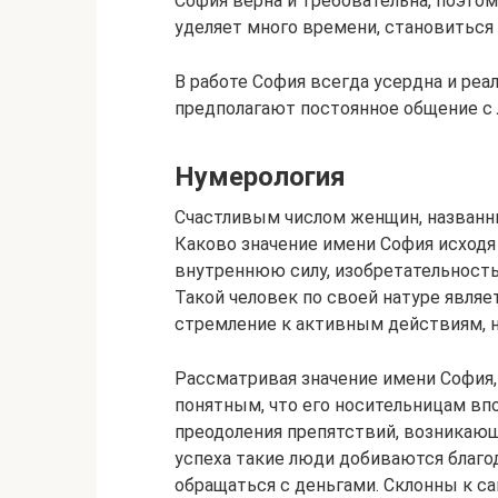
София верна и требовательна, поэтом
уделяет много времени, становиться
В работе София всегда усердна и реа
предполагают постоянное общение с 
Нумерология
Счастливым числом женщин, названны
Каково значение имени София исходя
внутреннюю силу, изобретательность
Такой человек по своей натуре являе
стремление к активным действиям, н
Рассматривая значение имени София, 
понятным, что его носительницам вп
преодоления препятствий, возникающ
успеха такие люди добиваются благо
обращаться с деньгами. Склонны к с