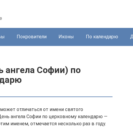
е
вы
Покровители
Иконы
По календарю
Д
 ангела Софии) по
ндарю
 может отличаться от имени святого
 День ангела Софии по церковному календарю —
этим именем, отмечается несколько раз в году.