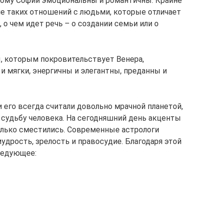
этому Софии эмоциональны и романтичны. Крайне
е таких отношений с людьми, которые отличает
 о чем идет речь – о создании семьи или о
, которым покровительствует Венера,
и мягки, энергичны и элегантны, преданны и
и его всегда считали довольно мрачной планетой,
судьбу человека. На сегодняшний день акценты
олько сместились. Современные астрологи
удрость, зрелость и правосудие. Благодаря этой
ледующее: