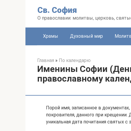
Перейти
Св. София
к
контенту
О православии: молитвы, церковь, святы
Храмы
Духовный мир
Молит
Главная
»
По календарю
Именины Софии (День
православному кале
Порой имя, записанное в документах,
покровителя, данного при крещении.
уникальная дата почитания святых с 