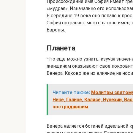
Происхождение имя София имеет греч
«мудрая». Изначально его использова
В середине 19 века оно попало к про
София сохраняет место в топе имен,
Европы.
Планета
Что еще можно узнать, изучая значе
женщинам оказывают свое покровител
Венера. Каково же их влияние на нос
Читайте также:
Молитвы святому
Нике, Галине, Калисе, Нунехии, Ва
пострадавшим
Венера является богиней идеальной 