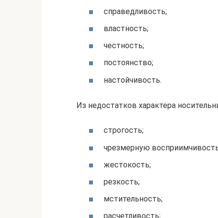
справедливость;
властность;
честность;
постоянство;
настойчивость.
Из недостатков характера носитель
строгость;
чрезмерную восприимчивость
жестокость;
резкость;
мстительность;
расчетливость;