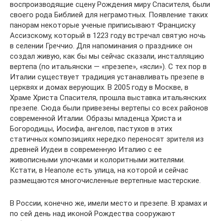
воспроизводящие сцену Рождения миру Спасителя, были
своего рода Библией для неграмотных. Появление таких
панорам некоторые ученые приписывают Франциску
Ассизскому, который в 1223 году встречал святую ночь
в селении Греччио. Для напоминания о празднике он
создал живую, как бы мы сейчас сказали, инсталляцию
вертепа (по итальянски — «презепе», «ясли»). С тех пор в
Италии существует традиция устанавливать презепе в
церквях и домах верующих. В 2005 году в Москве, в
Храме Христа Спасителя, прошла выставка итальянских
презепе. Сюда были привезены вертепы со всех районов
современной Италии. Образы младенца Христа и
Богородицы, Иосифа, ангелов, пастухов в этих
статичных композициях нередко переносят зрителя из
древней Иудеи в современную Италию с ее
живописными улочками и колоритными жителями.
Кстати, в Неаполе есть улица, на которой и сейчас
размещаются многочисленные вертепные мастерские.
В России, конечно же, имели место и презепе. В храмах и
по сей день над иконой Рождества сооружают