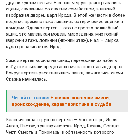
другой куклам нельзя. В верхнем ярусе разыгрывались
сцены, связанные со святым семейством, а нижний
изображал дворец царя Ирода. В этой же части в более
поздние времена показывались сатирические сценки и
комедии. Однако вертеп — это не просто волшебный
ящик, это маленькая модель мироздания: мир горний
(верхний этаж), дольний (нижний этаж), и ад — дырка,
куда проваливается Ирод.
Зимой вертеп возили на санях, переносили из избы в
избу, показывали представления на постоялых дворах.
Вокруг вертепа расставлялись лавки, зажигались свечи.
Сказка начиналась.
Читайте также:
Евсевия: значение имени,
происхождение, характеристика и судьба
Классическая «труппа» вертепа — Богоматерь, Иосиф,
Ангел, Пастух, три царя-волхва, Ирод, Рахиль, Солдат,
Черт, Смерть и Пономарь, в обязанность которого