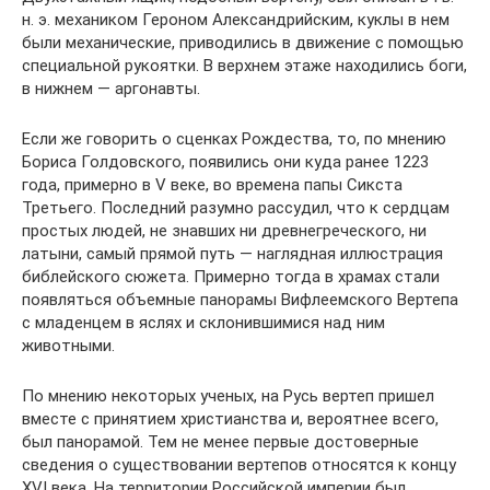
н. э. механиком Героном Александрийским, куклы в нем
были механические, приводились в движение с помощью
специальной рукоятки. В верхнем этаже находились боги,
в нижнем — аргонавты.
Если же говорить о сценках Рождества, то, по мнению
Бориса Голдовского, появились они куда ранее 1223
года, примерно в V веке, во времена папы Сикста
Третьего. Последний разумно рассудил, что к сердцам
простых людей, не знавших ни древнегреческого, ни
латыни, самый прямой путь — наглядная иллюстрация
библейского сюжета. Примерно тогда в храмах стали
появляться объемные панорамы Вифлеемского Вертепа
с младенцем в яслях и склонившимися над ним
животными.
По мнению некоторых ученых, на Русь вертеп пришел
вместе с принятием христианства и, вероятнее всего,
был панорамой. Тем не менее первые достоверные
сведения о существовании вертепов относятся к концу
XVI века. На территории Российской империи был