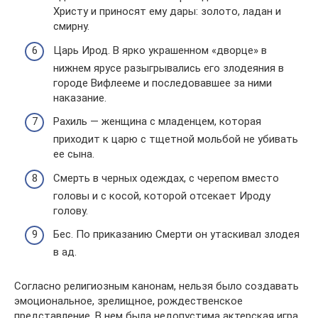
Христу и приносят ему дары: золото, ладан и
смирну.
Царь Ирод. В ярко украшенном «дворце» в
нижнем ярусе разыгрывались его злодеяния в
городе Вифлееме и последовавшее за ними
наказание.
Рахиль — женщина с младенцем, которая
приходит к царю с тщетной мольбой не убивать
ее сына.
Смерть в черных одеждах, с черепом вместо
головы и с косой, которой отсекает Ироду
голову.
Бес. По приказанию Смерти он утаскивал злодея
в ад.
Согласно религиозным канонам, нельзя было создавать
эмоциональное, зрелищное, рождественское
представление. В нем была недопустима актерская игра.