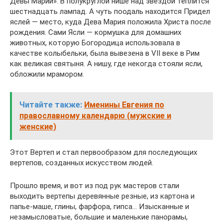
Девы Марии». В полукруглой нише над звездой теплится
шестнадцать лампад. А чуть поодаль находится Придел
яслей — место, куда Дева Мария положила Христа после
рождения. Сами Ясли — кормушка для домашних
животных, которую Богородица использовала в
качестве колыбельки, была вывезена в VII веке в Рим
как великая святыня. А нишу, где некогда стояли ясли,
обложили мрамором.
Читайте также:
Именины Евгения по
православному календарю (мужские и
женские)
Этот Вертеп и стал первообразом для последующих
вертепов, созданных искусством людей.
Прошло время, и вот из под рук мастеров стали
выходить вертепы деревянные резные, из картона и
папье-маше, глины, фарфора, гипса… Изысканные и
незамысловатые, большие и маленькие панорамы,