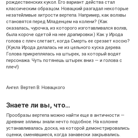
рождественских кукол. Его вариант действа стал
классическим образцом. Новацкий разгадал некоторые
незатейливые хитрости вертепа. Например, как волхвы
становятся перед Младенцем на колени? (Как
оказалась, чурочка, из которого изготавливался волхв,
была короче одетой на нее драпировки.) Как у Ирода
голова с плеч слетает, когда Смерть ее срезает косою?
(Кукла Ирода делалась не из цельного куска дерева.
Голова прикреплялась на штырек, за который водят
персонажа. Чуть потянешь штырек вниз — и голова с
плеч!)
Ангел. Вертеп В. Новацкого
Знаете ли вы, что…
Прообразы вертепа можно найти еще в античности —
древние эллины знали нечто подобное. На колонне
устанавливалась доска, на которой демонстрировались
сценки, сменявшиеся, когда занавески закрывались.