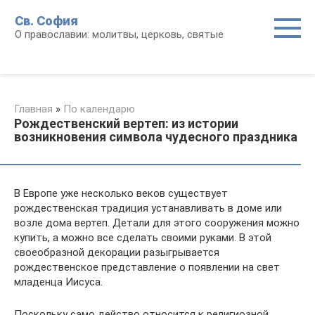
Перейти
Св. София
к
О православии: молитвы, церковь, святые
контенту
Главная
»
По календарю
Рождественский вертеп: из истории
возникновения символа чудесного праздника
В Европе уже несколько веков существует
рождественская традиция устанавливать в доме или
возле дома вертеп. Детали для этого сооружения можно
купить, а можно все сделать своими руками. В этой
своеобразной декорации разыгрывается
рождественское представление о появлении на свет
младенца Иисуса.
Поскольку само действо относится к религиозной