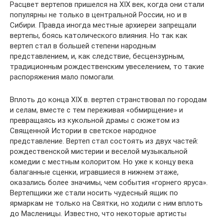
Расцвет вертепов пришелся на XIX век, когда они стали
популярны не только в центральной России, но и в
Сибири. Правда иногда местные архиереи запрещали
вертепы, боясь католического влияния. Но так как
вертеп стал в большей степени народным
представлением, и, как следствие, бесцензурным,
традиционным рождественским увеселением, то такие
распоряжения мало помогали.
Вплоть до конца XIX в. вертеп странствовал по городам
и селам, вместе с тем переживая «обмирщение» и
превращаясь из кукольной драмы с сюжетом из
Священной Истории в светское народное
представление. Вертеп стал состоять из двух частей:
рождественской мистерии и веселой музыкальной
комедии с местным колоритом. Но уже к концу века
балаганные сценки, игравшиеся в нижнем этаже,
оказались более значимы, чем события «горнего яруса».
Вертепщики же стали носить чудесный ящик по
ярмаркам не только на Святки, но ходили с ним вплоть
до Масленицы. Известно, что некоторые артисты