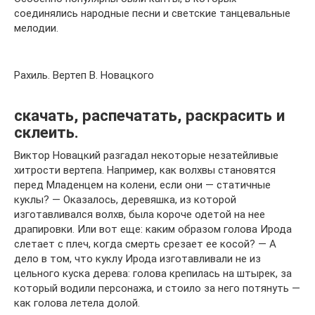
соединялись народные песни и светские танцевальные
мелодии.
Рахиль. Вертеп В. Новацкого
скачать, распечатать, раскрасить и
склеить.
Виктор Новацкий разгадал некоторые незатейливые
хитрости вертепа. Например, как волхвы становятся
перед Младенцем на колени, если они — статичные
куклы? — Оказалось, деревяшка, из которой
изготавливался волхв, была короче одетой на нее
драпировки. Или вот еще: каким образом голова Ирода
слетает с плеч, когда смерть срезает ее косой? — А
дело в том, что куклу Ирода изготавливали не из
цельного куска дерева: голова крепилась на штырек, за
который водили персонажа, и стоило за него потянуть —
как голова летела долой.