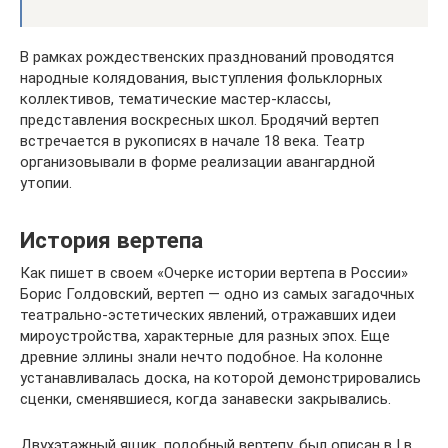
В рамках рождественских празднований проводятся
народные колядования, выступления фольклорных
коллективов, тематические мастер-классы,
представления воскресных школ. Бродячий вертеп
встречается в рукописях в начале 18 века. Театр
организовывали в форме реализации авангардной
утопии.
История вертепа
Как пишет в своем «Очерке истории вертепа в России»
Борис Голдовский, вертеп — одно из самых загадочных
театрально-эстетических явлений, отражавших идеи
мироустройства, характерные для разных эпох. Еще
древние эллины знали нечто подобное. На колонне
устанавливалась доска, на которой демонстрировались
сценки, сменявшиеся, когда занавески закрывались.
Двухэтажный ящик, подобный вертепу, был описан в I в.