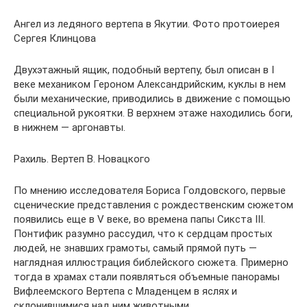
Ангел из ледяного вертепа в Якутии. Фото протоиерея
Сергея Клинцова
Двухэтажный ящик, подобный вертепу, был описан в I
веке механиком Героном Александрийским, куклы в нем
были механические, приводились в движение с помощью
специальной рукоятки. В верхнем этаже находились боги,
в нижнем — аргонавты.
Рахиль. Вертеп В. Новацкого
По мнению исследователя Бориса Голдовского, первые
сценические представления с рождественским сюжетом
появились еще в V веке, во времена папы Сикста III.
Понтифик разумно рассудил, что к сердцам простых
людей, не знавших грамоты, самый прямой путь —
наглядная иллюстрация библейского сюжета. Примерно
тогда в храмах стали появляться объемные панорамы
Вифлеемского Вертепа с Младенцем в яслях и
склонившимися над ним животными.