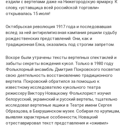
ездили с вертепами даже на Нижегородскую ярмарку. К
слову, «уставщица всей российской торговли»
открывалась 15 июля!
Октябрьская революция 1917 года и последовавшая
вслед за ней антирелигиозная кампания решили судьбу
рождественских представлений. Они, как и
традиционная Елка, оказались под строгим запретом.
Вскоре были утрачены тексты вертепных спектаклей и
забыты секреты вождения кукол. Только в 1980 году
Фольклорный ансамбль Дмитрия Покровского посвятил
свою деятельность восстановлению традиционного
вертепа. Покровский обратился за помощью к
известному исследователю кукольного театра
режиссеру Виктору Новацкому. Фольклорист изучил
белорусский, украинский и русский вертепы, тщательно
исследовал вертепные ящики в Театре имени Сергея
Образцова, в Бахрушинском музее. Собирая по крупицам,
выявляя характерные особенности, Новацкий
отреставрировал текст представления и «оживил»