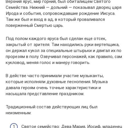
Верхний ярус, мир горний, был обиталищем Святого
Семейства. Нижний — дольний — показывал дворец царя
Ирода и события, сопровождавшие рождение Иисуса.
Там же был и вход в ад, в который проваливался
поверженный Смертью царь.
Под полом каждого яруса был сделан еще отсек,
закрытый от зрителя. Там находились руки вертепщика,
он держал кукол за специальные штырьки и двигал их по
прорезям в полу. Озвучивал персонажей, как правило, сам
кукловод, меняя голос и манеру говорить.
В действе часто принимали участие музыканты,
которые исполняли духовные песнопения. Музыка
давала героям очень точные характеристики и
насыщала представление праздником.
Традиционный состав действующих лиц был
неизменным:
Святое семейство: Дева Мария, Иосиф, младенец