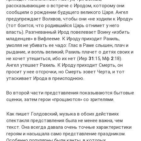
рассказывающие о встрече с Иродом, которому они
сообщили о рождении будущего великого Царя. Ангел
предупреждает Волхвов, чтобы они «не ходили к Ироду»
(тот боится, что родившийся Царь отнимет у него
власть). Разгневанный Ирод повелевает Воину «избить
младенцев» в Вифлееме. К Ироду приходит Рахиль,
умоляя не убивать ее чадо: Глас в Раме слышен, плач и
рыдание, и вопль великий; Рахиль плачет о детях своих и
не хочет утешиться, ибо их нет (Иер
31
:15, Мф
2
:18).
Ангел утешает Рахиль. К Ироду приходит Смерть, он
просит у нее отсрочки, но Смерть зовет Черта, и тот
утаскивает Ирода в преисподнюю.
Во второй части представления показываются бытовые
сценки, затем герои «прощаются» со зрителями.
Как пишет Голдовский, музыка в обоих действиях
спектакля представления была не менее важна, чем
текст. Она всегда давала очень точные характеристики
героям и насыщала само представление праздником.
Особенно популярны были канты, в которых