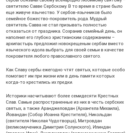
сербы обязаны своему всенародно любимому святому –
святителю Савве Сербскому. В то время в стране было
еще живуче язычество. У сербов-язычников было
семейное божество-покровитель рода. Мудрый
святитель Савва не стал призывать полностью
отказаться от праздника. Сохранив семейный день, он
наполнил его глубоко христианским содержанием –
архипастырь предложил новокрещеным сербам вместо
языческого идола выбрать для своей семьи в качестве
покровителя любого православного святого.
Как Славу сербы ежегодно чтят святых, которые особо
помогают им при жизни или в день памяти которых
когда-то крестились их предки.
Историки насчитывают более семидесяти Крестных
Слав. Самые распространенные из них в честь сербских
святых, а также Аранджеловдан (Архангела Михаила),
Йовандан (Собор Иоанна Крестителя), Никольдан
(святителя Николая Чудотворца), Митровдан
(великомученика Димитрия Солунского), Илиндан