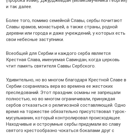
(пророка Илии), Джурджевдан (великомученика Георгия)
и так далее.
Более того, помимо семейной Славы, сербы почитают
Славы храмов, монастырей, а также страны, родной
деревни или города и даже учреждений, у которых есть
свои небесные заступники.
Всеобщей для Сербии и каждого серба является
Крестная Слава, именуемая Савиндан, когда церковь
чтит память святителя Саввы Сербского.
Удивительно, но во многом благодаря Крестной Славе в
Сербии сохранялась вера во времена ее жестоких
преследований. Этот праздник османы не запрещали
полностью, но во многом ограничивали, принуждая
сербов отказаться о религиозной составляющей. Одно
время на торжестве обязательно присутствовал турок-
мусульманин, который контролировал происходящее.
Находчивые и остроумные сербы придумали во славу
святого крестообразно чокаться бокалами друг с