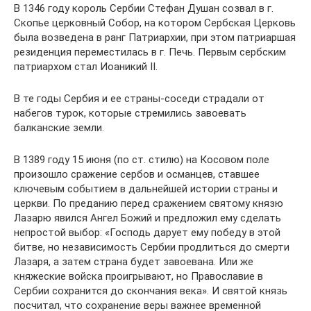
В 1346 году король Сербии Стефан Душан созвал в г.
Скопье церковный Собор, на котором Сербская Церковь
была возведена в ранг Патриархии, при этом патриаршая
резиденция переместилась в г. Печь. Первым сербским
патриархом стал Иоаникий II.
В те годы Сербия и ее страны-соседи страдали от
набегов турок, которые стремились завоевать
балканские земли.
В 1389 году 15 июня (по ст. стилю) на Косовом поле
произошло сражение сербов и османцев, ставшее
ключевым событием в дальнейшей истории страны и
церкви. По преданию перед сражением святому князю
Лазарю явился Ангел Божий и предложил ему сделать
непростой выбор: «Господь дарует ему победу в этой
битве, но независимость Сербии продлиться до смерти
Лазаря, а затем страна будет завоевана. Или же
княжеские войска проигрывают, но Православие в
Сербии сохранится до скончания века». И святой князь
посчитал, что сохранение веры важнее временной