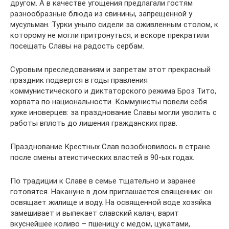
другом. А в качестве угощения предлагали гостям
разнообразные блюда из свинины, запрещенной у
мусульман. Турки уныло сидели за оживленным столом, к
которому не могли притронуться, и вскоре прекратили
посещать Славы на радость сербам.
Суровым преследованиям и запретам этот прекрасный
праздник подвергся в годы правления
коммунистического и диктаторского режима Броз Тито,
хорвата по национальности. Коммунисты повели себя
хуже иноверцев: за празднование Славы могли уволить с
работы вплоть до лишения гражданских прав.
Празднование Крестных Слав возобновилось в стране
после смены атеистических властей в 90-ых годах.
По традиции к Славе в семье тщательно и заранее
готовятся. Накануне в дом приглашается священник: он
освящает жилище и воду. На освященной воде хозяйка
замешивает и выпекает славский калач, варит
вкуснейшее коливо – пшеницу с медом, цукатами,