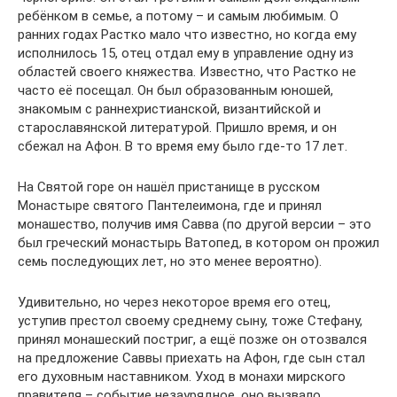
ребёнком в семье, а потому – и самым любимым. О
ранних годах Растко мало что известно, но когда ему
исполнилось 15, отец отдал ему в управление одну из
областей своего княжества. Известно, что Растко не
часто её посещал. Он был образованным юношей,
знакомым с раннехристианской, византийской и
старославянской литературой. Пришло время, и он
сбежал на Афон. В то время ему было где-то 17 лет.
На Святой горе он нашёл пристанище в русском
Монастыре святого Пантелеимона, где и принял
монашество, получив имя Савва (по другой версии – это
был греческий монастырь Ватопед, в котором он прожил
семь последующих лет, но это менее вероятно).
Удивительно, но через некоторое время его отец,
уступив престол своему среднему сыну, тоже Стефану,
принял монашеский постриг, а ещё позже он отозвался
на предложение Саввы приехать на Афон, где сын стал
его духовным наставником. Уход в монахи мирского
правителя – событие незаурядное, оно вызвало