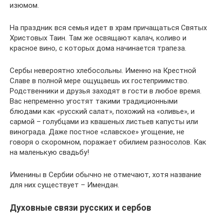
изюмом.
На праздник вся семья идет в храм причащаться Святых
Христовых Таин. Там же освящают калач, коливо и
красное вино, с которых дома начинается трапеза.
Сербы невероятно хлебосольны. Именно на Крестной
Славе в полной мере ощущаешь их гостеприимство.
Родственники и друзья заходят в гости в любое время.
Вас непременно угостят такими традиционными
блюдами как «русский салат», похожий на «оливье», и
сармой – голубцами из квашеных листьев капусты или
винограда. Даже постное «славское» угощение, не
говоря о скоромном, поражает обилием разносолов. Как
на маленькую свадьбу!
Именины в Сербии обычно не отмечают, хотя название
для них существует – Имендан.
Духовные связи русских и сербов