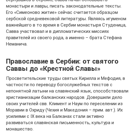
монастыри и лавры, писать законодательные тексты.
Его «Симеоново житие» сейчас считается образцом
сербской средневековой литературы. Являясь игуменом
важнейшего в то время в Сербии монастыря Студеница,
Савва участвовал и в дипломатических миссиях
правителей из своего рода, а именно – брата Стефана
Неманича.
Православие в Сербии: от святого
Саввы до «Крестной Славы»
Просветительские труды святых Кирилла и Мефодия, в
частности по переводу богослужебных текстов с
непонятной латыни на славянский язык, способствовали
христианизации балканских народов. Довершили дело
своих учителей свв. Климент и Наум по переселении из
Моравии в Охриду (Чехия и Македония – прим. авт.). Их
усилиями с IX века на Балканах стали активно
развиваться славянская письменность, культура и
монашество.