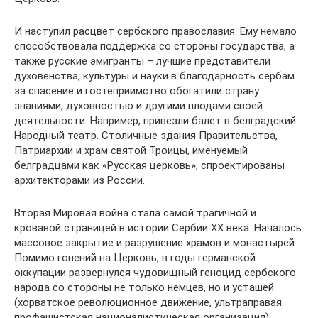
И наступил расцвет сербского православия. Ему немало
способствовала поддержка со стороны государства, а
также русские эмигранты – лучшие представители
духовенства, культуры и науки в благодарность сербам
за спасение и гостеприимство обогатили страну
знаниями, духовностью и другими плодами своей
деятельности. Например, привезли балет в белградский
Народный театр. Столичные здания Правительства,
Патриархии и храм святой Троицы, именуемый
белградцами как «Русская церковь», спроектированы
архитекторами из России.
Вторая Мировая война стала самой трагичной и
кровавой страницей в истории Сербии ХХ века. Началось
массовое закрытие и разрушение храмов и монастырей.
Помимо гонений на Церковь, в годы германской
оккупации развернулся чудовищный геноцид сербского
народа со стороны не только немцев, но и усташей
(хорватское революционное движение, ультраправая
профашистская националистическая организация).