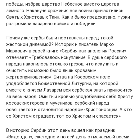
победы, избрав царство Небесное вместо царства
земного. Накануне сражения все воины причастились
Святых Христовых Таин. Как и было предсказано, турки
разгромили лазарево войско и победили.
Почему же сербы были поставлены перед такой
жестокой дилеммой? Историк и писатель Марко
Маркович в своей книге «Сербия как апология России»
отвечает: «Требовалось искупление. В душе сербского
народа накопилось столько грехов, что искупить и
очистить их можно было лишь кровавым
жертвоприношением. Битва на Косовском поле
уподобляется Божественной Литургии, на которой
вместе с князем Лазарем вся сербская знать приносится
за весь народ. Омытый кровью уподобивших себя Христу
косовских героев и мучеников, сербский народ
освящается и становится народом-Христоносцем. А кто
со Христом страдает, тот со Христом и спасается».
В историю Сербии этот день вошел как праздник
«Видовдан», ежегодно и по сей день отмечаемый всеми