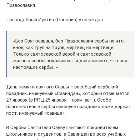
Православия.
Преподобный Иустин (Попович) утверждал:
«Без Святосаввья, без Православия сербы не что
иное, как труп на трупе, мертвец на мертвеце.
Только святосавской верой и святосавской
жизнью сербы показывают и доказывают, что они
настоящие сербы…»
День памяти святого Саввы – всеобщий сербский
праздник, именуемый «Савиндан», который отмечается
27 января (в РПЦ 25 января – прим. авт.). Особо
благочестивые сербы накануне праздника даже держат
пост, именуемый «савица».
В Сербии Святителя Савву считают покровителем
школьников и студентов, а Савиндан во всех учебных