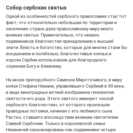
Собор сербских святых
Одной из особенностей сербского православия стал тот
факт, что относительно небольшая по территории и
населению страна дала православному миру много
великих святых. Примечательно, что немало
подвижников благочестия принадлежали к высшей
знати. Власть и богатство, которые для многих стали бы
искушением и погибелью, благочестивые князья и
короли Сербии использовали для благородного
служения Богу и ближнему.
На иконе преподобного Симеона Мироточивого, в миру
князя Стефана Немани, управлявшего Сербией в ХII веке,
в виде виноградных ветвей изображена генеалогия
святости его рода. Этого святого именуют «лозой
сербского благочестия», от которого произошли
праведные потомки, начиная с его любимого сына
Растко, ставшего впоследствии великим святителем
Саввой Сербским. Только в королевской семье
Неманичей канонизированы как подвижники четыре