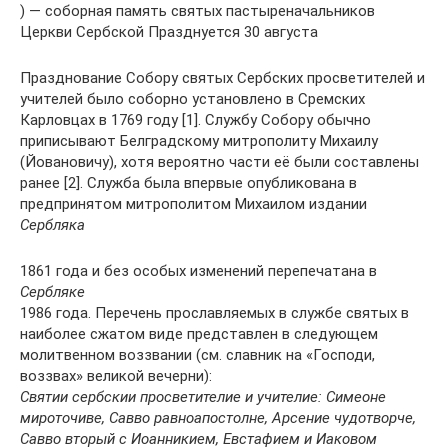
) — соборная память святых пастыреначальников
Церкви Сербской Празднуется 30 августа
Празднование Собору святых Cербских просветителей и
учителей было соборно установлено в Сремских
Карловцах в 1769 году [1]. Службу Собору обычно
приписывают Белградскому митрополиту Михаилу
(Йовановичу), хотя вероятно части её были составлены
ранее [2]. Служба была впервые опубликована в
предпринятом митрополитом Михаилом издании
Сербляка
1861 года и без особых изменений перепечатана в
Сербляке
1986 года. Перечень прославляемых в службе святых в
наиболее сжатом виде представлен в следующем
молитвенном воззвании (см. славник на «Господи,
воззвах» великой вечерни):
Святии сербскии просветителие и учителие: Симеоне
мироточиве, Савво равноапостолне, Арсение чудотворче,
Савво вторый с Иоанникием, Евстафием и Иаковом