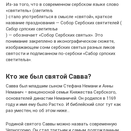
Из-за того, что в современном сербском языке слово
«святитель» (
светитељ
) стало употребляться в смысле «святой», краткое
название празднования — Собор Сербских святителей (
Сабор српских светитеља
) — обозначает «Собор Сербских святых». Это
понимание закреплено в иконографическом сюжете,
изображающем сонм сербских святых разных ликов
святости и подписанном по-сербски «Сабор српских
светитеља».
Кто же был святой Савва?
Савва был младшим сыном Стефана Немани и Анны
Неманич – венценосной семьи Княжества Сербского,
основателей династии Неманичей. Он родился в 1169
году и имя ему было Растко. И библейский слог тут как
раз уместен, но об этом ниже…
Родиной святого Саввы можно назвать современную
Черногорию. Он стал третьим и самым долгожданным