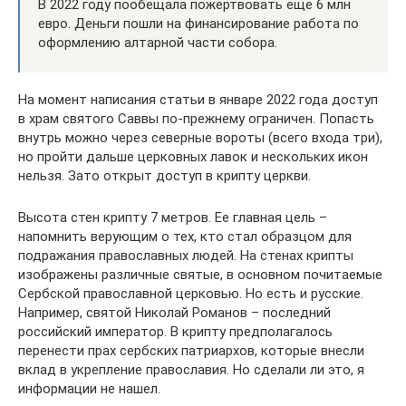
В 2022 году пообещала пожертвовать еще 6 млн
евро. Деньги пошли на финансирование работа по
оформлению алтарной части собора.
На момент написания статьи в январе 2022 года доступ
в храм святого Саввы по-прежнему ограничен. Попасть
внутрь можно через северные вороты (всего входа три),
но пройти дальше церковных лавок и нескольких икон
нельзя. Зато открыт доступ в крипту церкви.
Высота стен крипту 7 метров. Ее главная цель –
напомнить верующим о тех, кто стал образцом для
подражания православных людей. На стенах крипты
изображены различные святые, в основном почитаемые
Сербской православной церковью. Но есть и русские.
Например, святой Николай Романов – последний
российский император. В крипту предполагалось
перенести прах сербских патриархов, которые внесли
вклад в укрепление православия. Но сделали ли это, я
информации не нашел.