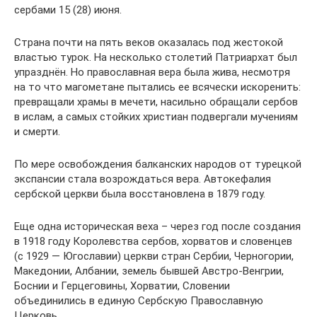
сербами 15 (28) июня.
Страна почти на пять веков оказалась под жестокой
властью турок. На несколько столетий Патриархат был
упразднён. Но православная вера была жива, несмотря
на то что магометане пытались ее всячески искоренить:
превращали храмы в мечети, насильно обращали сербов
в ислам, а самых стойких христиан подвергали мучениям
и смерти.
По мере освобождения балканских народов от турецкой
экспансии стала возрождаться вера. Автокефалия
сербской церкви была восстановлена в 1879 году.
Еще одна историческая веха – через год после создания
в 1918 году Королевства сербов, хорватов и словенцев
(с 1929 — Югославии) церкви стран Сербии, Черногории,
Македонии, Албании, земель бывшей Австро-Венгрии,
Боснии и Герцеговины, Хорватии, Словении
объединились в единую Сербскую Православную
Церковь.