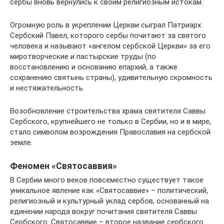
сербы вновь вернулись к своим религиозным истокам.
Огромную роль в укреплении Церкви сыграл Патриарх
Сербский Павел, которого сербы почитают за святого
человека и называют «ангелом сербской Церкви» за его
миротворческие и пастырские труды (по
восстановлению и основанию епархий, а также
сохранению святынь страны), удивительную скромность
и нестяжательность.
Возобновление строительства храма святителя Саввы
Сербского, крупнейшего не только в Сербии, но и в мире,
стало символом возрождения Православия на сербской
земле.
Феномен «Святосаввия»
В Сербии много веков повсеместно существует такое
уникальное явление как «Святосаввие» – политический,
религиозный и культурный уклад сербов, основанный на
единении народа вокруг почитания святителя Саввы
Сербского. Святосаввие – второе название сербского