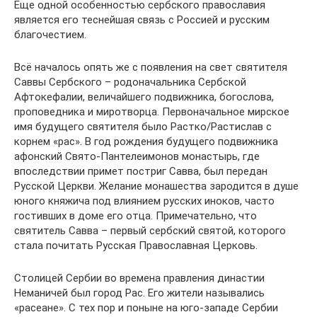
Еще одной особенностью сербского православия
является его теснейшая связь с Россией и русским
благочестием.
Всё началось опять же с появления на свет святителя
Саввы Сербского – родоначальника Сербской
Афтокефалии, величайшего подвижника, богослова,
проповедника и миротворца. Первоначальное мирское
имя будущего святителя было Растко/Растислав с
корнем «рас». В год рождения будущего подвижника
афонский Свято-Пантелеимонов монастырь, где
впоследствии примет постриг Савва, был передан
Русской Церкви. Желание монашества зародится в душе
юного княжича под влиянием русских иноков, часто
гостивших в доме его отца. Примечательно, что
святитель Савва – первый сербский святой, которого
стала почитать Русская Православная Церковь.
Столицей Сербии во времена правления династии
Неманичей был город Рас. Его жители назывались
«расеане». С тех пор и поныне на юго-западе Сербии