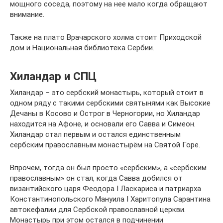
мощного соседа, поэтому на нее мало когда обращают
внимание.
Также на плато Врачарского холма стоит Приходской
дом и Национальная библиотека Сербии.
Хиландар и СПЦ
Хиландар – это сербский монастырь, который стоит в
одном ряду с такими сербскими святынями как Высокие
Дечаны в Косово и Острог в Черногории, но Хиландар
находится на Афоне, и основали его Савва и Симеон.
Хиландар стал первым и остался единственным
сербским православным монастырём на Святой Горе.
Впрочем, тогда он был просто «сербским», а «сербским
православным» он стал, когда Савва добился от
византийского царя Феодора I Ласкариса и патриарха
Константинопольского Мануила I Харитопула Сарантина
автокефалии для Сербской православной церкви.
Монастырь при этом остался в подчинении