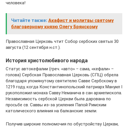
человека!
Читайте также:
Акафист и молитвы святому
благоверному князю Олегу Брянскому
Православная Церковь чтит Собор сербских святых 30
августа (12 сентября н.ст.).
История христолюбивого народа
Статус автокефалии (греч. «авто» – сама, «кефали» –
голова) Сербская Православная Церковь (СПЦ) обрела
благодаря упомянутому святителю Савве Сербскому в
1219 году, когда Константинопольский патриарх Мануил I
рукоположил монаха Савву Неманича в сан архиепископа.
Независимость сербской Церкви была дарована по
просьбе св. Саввы из-за усиления Папой Римским
католического влияния на балканские земли.
Получив широкие полномочия по обустройству Церкви,