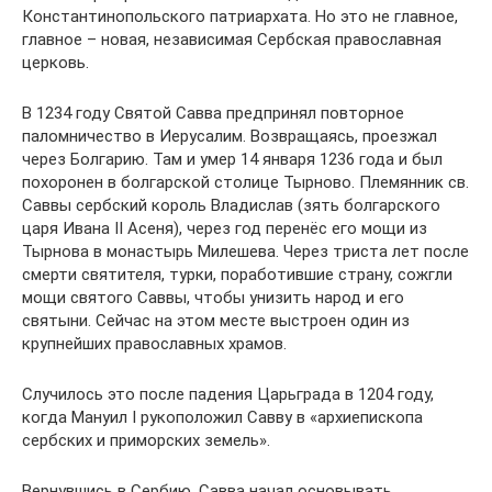
Константинопольского патриархата. Но это не главное,
главное – новая, независимая Сербская православная
церковь.
В 1234 году Святой Савва предпринял повторное
паломничество в Иерусалим. Возвращаясь, проезжал
через Болгарию. Там и умер 14 января 1236 года и был
похоронен в болгарской столице Тырново. Племянник св.
Саввы сербский король Владислав (зять болгарского
царя Ивана II Асеня), через год перенёс его мощи из
Тырнова в монастырь Милешева. Через триста лет после
смерти святителя, турки, поработившие страну, сожгли
мощи святого Саввы, чтобы унизить народ и его
святыни. Сейчас на этом месте выстроен один из
крупнейших православных храмов.
Случилось это после падения Царьграда в 1204 году,
когда Мануил I рукоположил Савву в «архиепископа
сербских и приморских земель».
Вернувшись в Сербию, Савва начал основывать