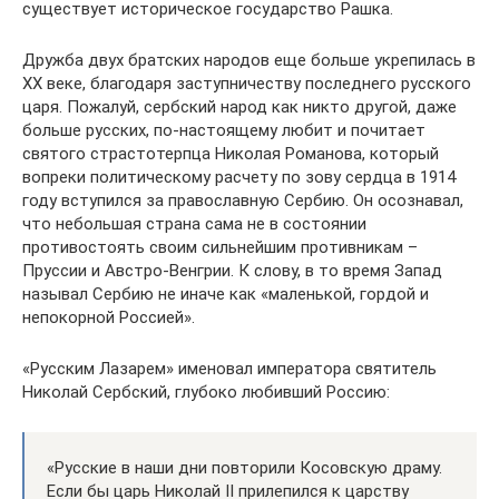
существует историческое государство Рашка.
Дружба двух братских народов еще больше укрепилась в
ХХ веке, благодаря заступничеству последнего русского
царя. Пожалуй, сербский народ как никто другой, даже
больше русских, по-настоящему любит и почитает
святого страстотерпца Николая Романова, который
вопреки политическому расчету по зову сердца в 1914
году вступился за православную Сербию. Он осознавал,
что небольшая страна сама не в состоянии
противостоять своим сильнейшим противникам –
Пруссии и Австро-Венгрии. К слову, в то время Запад
называл Сербию не иначе как «маленькой, гордой и
непокорной Россией».
«Русским Лазарем» именовал императора святитель
Николай Сербский, глубоко любивший Россию:
«Русские в наши дни повторили Косовскую драму.
Если бы царь Николай II прилепился к царству