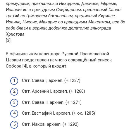
премудрым, прехвальный Никодиме, Данииле, Ефреме,
Иоанникие с пречудным Спиридоном; преславный Савво
третий со Григорием богоносным; предивный Кирилле,
Иоанне, Никоне, Макарие со праведным Максимом, вси бо
раби блази и вернии, добри же делателие винограда
Христова
[3].
В официальном календаре Русской Православной
Церкви представлен немного сокращённый список
Собора [4], в который входят:
Свт. Савва I, архиеп. (+ 1237)
Свт. Арсений I, архиеп. (+ 1266)
Свт. Савва II, архиеп. (+ 1271)
Свт. Евстафий I, архиеп. (+ ок. 1285)
Свт. Иаков, архиеп. (+ 1292)