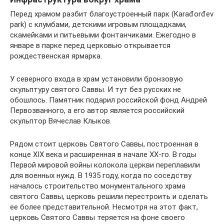
Перед храмом разбит благоустроенный парк (Karađorđev
park) с клумбами, детскими игровым площадками,
скамейками и питьевыми фонтанчиками. Ежегодно в
январе в парке перед церковью открывается
рождественская ярмарка.
У северного входа в храм установили бронзовую
скульптуру святого Саввы. И тут без русских не
обошлось. Памятник подарил российской фонд Андрей
Первозванного, а его автор является российский
скульптор Вячеслав Клыков.
Рядом стоит церковь Святого Саввы, построенная в
конце XIX века и расширенная в начале XX-го. В годы
Первой мировой войны колокола церкви переплавили
для военных нужд. В 1935 году, когда по соседству
началось строительство монументального храма
святого Саввы, церковь решили перестроить и сделать
ее более представительной. Несмотря на этот факт,
церковь Святого Саввы теряется на фоне своего