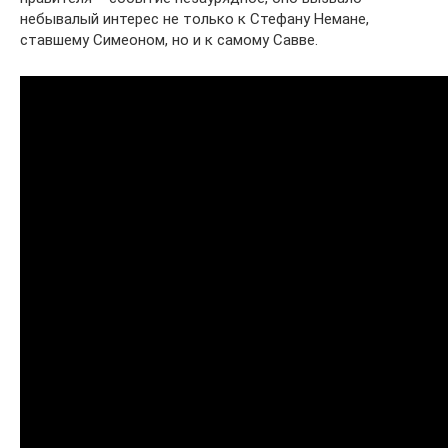
небывалый интерес не только к Стефану Немане,
ставшему Симеоном, но и к самому Савве.