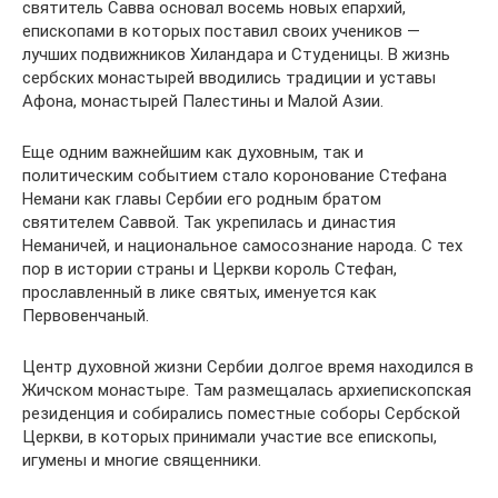
святитель Савва основал восемь новых епархий,
епископами в которых поставил своих учеников —
лучших подвижников Хиландара и Студеницы. В жизнь
сербских монастырей вводились традиции и уставы
Афона, монастырей Палестины и Малой Азии.
Еще одним важнейшим как духовным, так и
политическим событием стало коронование Стефана
Немани как главы Сербии его родным братом
святителем Саввой. Так укрепилась и династия
Неманичей, и национальное самосознание народа. С тех
пор в истории страны и Церкви король Стефан,
прославленный в лике святых, именуется как
Первовенчаный.
Центр духовной жизни Сербии долгое время находился в
Жичском монастыре. Там размещалась архиепископская
резиденция и собирались поместные соборы Сербской
Церкви, в которых принимали участие все епископы,
игумены и многие священники.