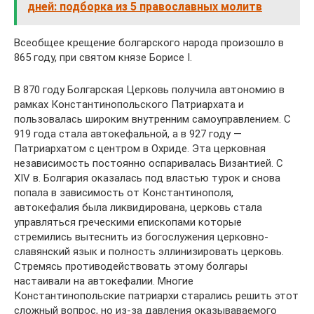
дней: подборка из 5 православных молитв
Всеобщее крещение болгарского народа произошло в
865 году, при святом князе Борисе I.
В 870 году Болгарская Церковь получила автономию в
рамках Константинопольского Патриархата и
пользовалась широким внутренним самоуправлением. С
919 года стала автокефальной, а в 927 году —
Патриархатом с центром в Охриде. Эта церковная
независимость постоянно оспаривалась Византией. С
XIV в. Болгария оказалась под властью турок и снова
попала в зависимость от Константинополя,
автокефалия была ликвидирована, церковь стала
управляться греческими епископами которые
стремились вытеснить из богослужения церковно-
славянский язык и полность эллинизировать церковь.
Стремясь противодействовать этому болгары
настаивали на автокефалии. Многие
Константинопольские патриархи старались решить этот
сложный вопрос, но из-за давления оказываваемого