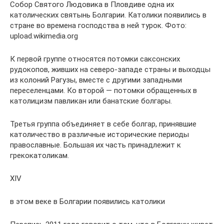
Собор Святого Людовика в Пловдиве одна их
католических святынь Болгарии. Католики появились в
стране во времена господства в ней турок. Фото:
upload.wikimedia.org
К первой группе относятся потомки саксонских
рудокопов, живших на северо-западе страны и выходцы
из колоний Рагузы, вместе с другими западными
переселенцами. Ко второй — потомки обращенных в
католицизм павликан или банатские болгары.
Третья группа объединяет в себе болгар, принявшие
католичество в различные исторические периоды
православные. Большая их часть принадлежит к
грекокатоликам.
XIV
в этом веке в Болгарии появились католики