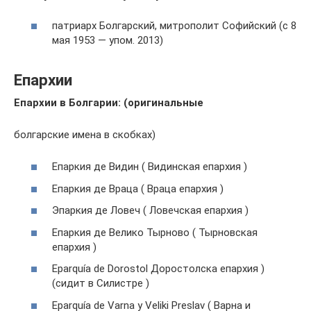
патриарх Болгарский, митрополит Софийский (с 8
мая 1953 — упом. 2013)
Епархии
Епархии в Болгарии: (оригинальные
болгарские имена в скобках)
Епаркия де Видин ( Видинская епархия )
Епаркия де Враца ( Враца епархия )
Эпаркия де Ловеч ( Ловечская епархия )
Епаркия де Велико Тырново ( Тырновская
епархия )
Eparquía de Dorostol Доростолска епархия )
(сидит в Силистре )
Eparquía de Varna y Veliki Preslav ( Варна и