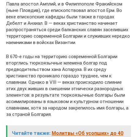
Павла апостол Амплий, и в Филиппополе Фракийском
(ныне Пловдив), где епископствовал апостол Ерм. Во
веке епископские кафедры были также в городах
Дебелт и Анхиал. В — веках христианство начинает
распространяться среди балканских славян заселивших
территорию современной Болгарии и служивших нередко
наемниками в войсках Византии.
В 670-е годы на территорию современной Болгарии
вторглись тюркоязычные млемена болгар под
предводительством хана Аспаруха. В их среду
христианство проникало гораздо труднее, чем к
славянам. Однако в VIII — веках происходило слияние
этих двух живших в смешении этнически разнородных
элементов: в результате тюркоязычные болгары были
ассимилированы в языковом и культурном отношении
славянами, хотя за народом закрепилось имя болгары, а
за страной Болгария.
Читайте также:
Молитвы «Об усопших» до 40