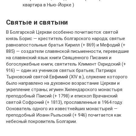
квартира в Нью-Йорке )
Святые и святыни
В Болгарской Церкви особенно почитаются: святой
князь Борис — креститель болгарского народа; святые
равноапостольные братья Кирилл (+ 869) и Мефодий (+
885) — создатели славянской письменности, переведшие
на славянский язык книги Священного Писания и
богослужебные книги; святитель Климент Охридский (+
916) — один из учеников святых братьев; Патриарх
Тырновский святой Евфимий (XIV в.), служение которого
было направлено на духовное возрастание Церкви и
укрепление страны; игумен Хилендарского монастыря
преподобный Паисий (+ 1798) и епископ Врачанский
святой Софроний (+ 1813), прославленные в 1964 году.
Основатель одного из известнейших монастырей —
преподобный Иоанн Рыльский (+ 946) почитается как
небесный покровитель Болгарии.