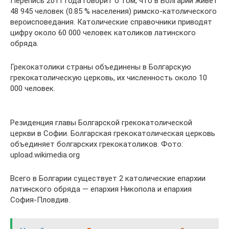
Перепись 2011 года говорит о том, что в Болгарии живет
48 945 человек (0.85 % населения) римско-католического
вероисповедания. Католические справочники приводят
цифру около 60 000 человек католиков латинского
обряда.
Грекокатолики страны объединены в Болгарскую
грекокатолическую церковь, их численность около 10
000 человек.
Резиденция главы Болгарской грекокатолической
церкви в Софии. Болгарская грекокатолическая церковь
объединяет болгарских грекокатоликов. Фото:
upload.wikimedia.org
Всего в Болгарии существует 2 католические епархии
латинского обряда — епархия Никопола и епархия
София-Пловдив.