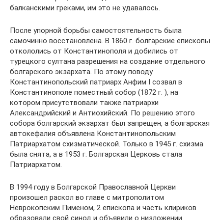
балканскими греками, им это не удавалось.
После упорной борьбы самостоятельность была
самочинно восстановлена. В 1860 г. болгарские епископы
откололись от Константинополя и добились от
турецкого султана разрешения на создание отдельного
болгарского экзархата. По этому поводу
Константинопольский патриарх Анфим I созвал в
Константинополе поместный собор (1872 г. ), на
котором присутствовали также патриархи
Александрийский и Антиохийский. По решению этого
собора болгарский экзархат был запрещен, а болгарская
автокефалия объявлена Константинопольским
Патриархатом схизматической. Только в 1945 г. схизма
была снята, а в 1953 г. Болгарская Церковь стала
Патриархатом.
В 1994 году в Болгарской Православной Церкви
произошел раскол во главе с митрополитом
Неврокопским Пименом, 2 епископа и часть клириков
образовали свой синод и объявили о низложении