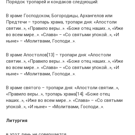
Порядок тропарей и кондаков следующий:
В храме Господском, Богородицы, Архангелов или
Предтечи – тропарь храма, тропари дня: «Апостоли
святии…», «Правило веры…». «Боже отец наших…», «Иже
во всем мире…». «Слава» – «Со святыми упокой…», «И
ныне» – «Молитвами, Господи…».
В храме Апостолов[13] – тропари дня: «Апостоли
святии…», «Правило веры…». «Боже отец наших…», «Иже
во всем мире…». «Слава» – «Со святыми упокой…», «И
ныне» – «Молитвами, Господи…».
В храме святого – тропари дня: «Апостоли святии…»,
«Правило веры…», тропарь храма[14]. «Боже отец
наших…», «Иже во всем мире…». «Слава» – «Со святыми
упокой…», «И ныне» – «Молитвами, Господи…».
Литургия
в этот день не совершается.