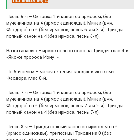
шел к Голгофе
Песнь 6-я – Октоиха 1-й канон со ирмосом, без
мученичнов, на 4 (ирмос единожды), Минеи (вмч.
Феодора) на 6 (без ирмосов, песнь 6-я и 8-я), Триоди
полный канон на 4 (без ирмоса, песнь 6-я).
На катавасию – ирмос полного канона Триоди, глас 4-й:
«Якоже пророка Иону…».
По 6-й песни – малая ектения; кондак и икос вмч.
Феодора, глас 8-й.
Песнь 7-я – Октоиха 1-й канон со ирмосом, без
мученичнов, на 4 (ирмос единожды), Минеи (вмч.
Феодора) на 6 (без ирмосов, песнь 7-я и 9-я), Триоди
полный канон на 4 (без ирмоса, песнь 7-я).
Песнь 8-я – Триоди полный канон со ирмосом на 6
(ирмос единожды), трипеснцы Триоди на 8 (без
ирмосов). «Хвалим, благословим…».