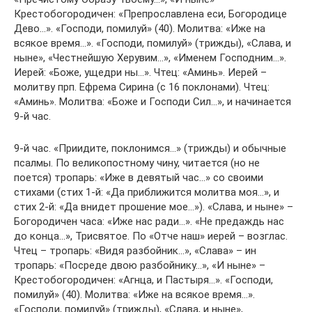
Крестобогородичен: «Препрославлена еси, Богородице
Дево…». «Господи, помилуй» (40). Молитва: «Иже на
всякое время…». «Господи, помилуй» (трижды), «Слава, и
ныне», «Честнейшую Херувим…», «Именем Господним…».
Иерей: «Боже, ущедри ны…». Чтец: «Аминь». Иерей –
молитву прп. Ефрема Сирина (с 16 поклонами). Чтец:
«Аминь». Молитва: «Боже и Господи Сил…», и начинается
9-й час.
9-й час. «Приидите, поклонимся…» (трижды) и обычные
псалмы. По великопостному чину, читается (но не
поется) тропарь: «Иже в девятый час…» со своими
стихами (стих 1-й: «Да приближится молитва моя…», и
стих 2-й: «Да внидет прошение мое…»). «Слава, и ныне» –
Богородичен часа: «Иже нас ради…». «Не предаждь нас
до конца…», Трисвятое. По «Отче наш» иерей – возглас.
Чтец – тропарь: «Видя разбойник…», «Слава» – ин
тропарь: «Посреде двою разбойнику…», «И ныне» –
Крестобогородичен: «Агнца, и Пастыря…». «Господи,
помилуй» (40). Молитва: «Иже на всякое время…».
«Господи, помилуй» (трижды), «Слава, и ныне»,