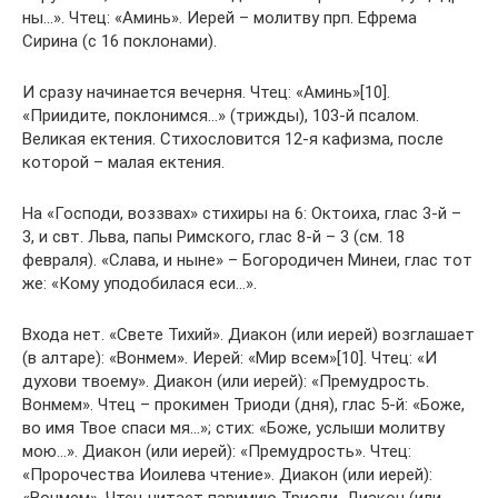
ны…». Чтец: «Аминь». Иерей – молитву прп. Ефрема
Сирина (с 16 поклонами).
И сразу начинается вечерня. Чтец: «Аминь»[10].
«Приидите, поклонимся…» (трижды), 103-й псалом.
Великая ектения. Стихословится 12-я кафизма, после
которой – малая ектения.
На «Господи, воззвах» стихиры на 6: Октоиха, глас 3-й –
3, и свт. Льва, папы Римского, глас 8-й – 3 (см. 18
февраля). «Слава, и ныне» – Богородичен Минеи, глас тот
же: «Кому уподобилася еси…».
Входа нет. «Свете Тихий». Диакон (или иерей) возглашает
(в алтаре): «Вонмем». Иерей: «Мир всем»[10]. Чтец: «И
духови твоему». Диакон (или иерей): «Премудрость.
Вонмем». Чтец – прокимен Триоди (дня), глас 5-й: «Боже,
во имя Твое спаси мя…»; стих: «Боже, услыши молитву
мою…». Диакон (или иерей): «Премудрость». Чтец:
«Пророчества Иоилева чтение». Диакон (или иерей):