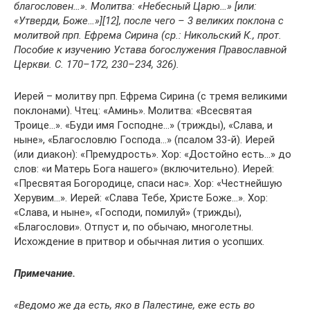
благословен…». Молитва: «Небесный Царю…» [или:
«Утверди, Боже…»][12], после чего – 3 великих поклона с
молитвой прп. Ефрема Сирина (ср.: Никольский К., прот.
Пособие к изучению Устава богослужения Православной
Церкви. С. 170–172, 230–234, 326).
Иерей – молитву прп. Ефрема Сирина (с тремя великими
поклонами). Чтец: «Аминь». Молитва: «Всесвятая
Троице…». «Буди имя Господне…» (трижды), «Слава, и
ныне», «Благословлю Господа…» (псалом 33-й). Иерей
(или диакон): «Премудрость». Хор: «Достойно есть…» до
слов: «и Матерь Бога нашего» (включительно). Иерей:
«Пресвятая Богородице, спаси нас». Хор: «Честнейшую
Херувим…». Иерей: «Слава Тебе, Христе Боже…». Хор:
«Слава, и ныне», «Господи, помилуй» (трижды),
«Благослови». Отпуст и, по обычаю, многолетны.
Исхождение в притвор и обычная лития о усопших.
Примечание.
«Ведомо же да есть, яко в Палестине, еже есть во