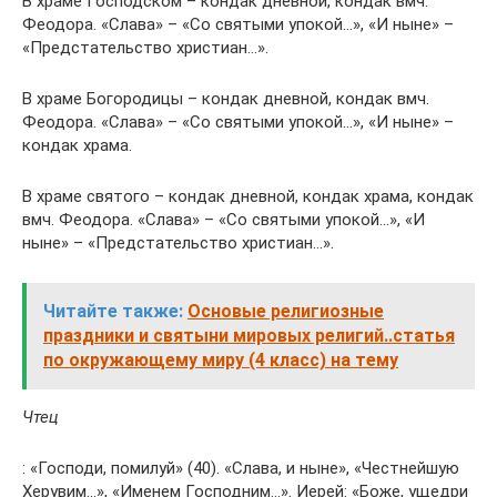
В храме Господском – кондак дневной, кондак вмч.
Феодора. «Слава» – «Со святыми упокой…», «И ныне» –
«Предстательство христиан…».
В храме Богородицы – кондак дневной, кондак вмч.
Феодора. «Слава» – «Со святыми упокой…», «И ныне» –
кондак храма.
В храме святого – кондак дневной, кондак храма, кондак
вмч. Феодора. «Слава» – «Со святыми упокой…», «И
ныне» – «Предстательство христиан…».
Читайте также:
Основые религиозные
праздники и святыни мировых религий..статья
по окружающему миру (4 класс) на тему
Чтец
: «Господи, помилуй» (40). «Слава, и ныне», «Честнейшую
Херувим…», «Именем Господним…». Иерей: «Боже, ущедри