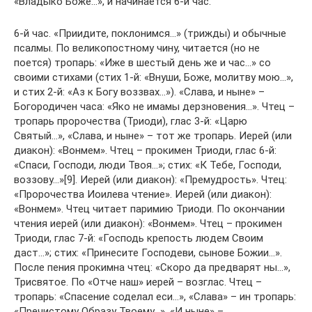
«Владыко Боже…», и начинается 6-й час.
6-й час. «Приидите, поклонимся…» (трижды) и обычные
псалмы. По великопостному чину, читается (но не
поется) тропарь: «Иже в шестый день же и час…» со
своими стихами (стих 1-й: «Внуши, Боже, молитву мою…»,
и стих 2-й: «Аз к Богу воззвах…»). «Слава, и ныне» –
Богородичен часа: «Яко не имамы дерзновения…». Чтец –
тропарь пророчества (Триоди), глас 3-й: «Царю
Святый…», «Слава, и ныне» – тот же тропарь. Иерей (или
диакон): «Вонмем». Чтец – прокимен Триоди, глас 6-й:
«Спаси, Господи, люди Твоя…»; стих: «К Тебе, Господи,
воззову…»[9]. Иерей (или диакон): «Премудрость». Чтец:
«Пророчества Иоилева чтение». Иерей (или диакон):
«Вонмем». Чтец читает паримию Триоди. По окончании
чтения иерей (или диакон): «Вонмем». Чтец – прокимен
Триоди, глас 7-й: «Господь крепость людем Своим
даст…»; стих: «Принесите Господеви, сынове Божии…».
После пения прокимна чтец: «Скоро да предварят ны…»,
Трисвятое. По «Отче наш» иерей – возглас. Чтец –
тропарь: «Спасение соделал еси…», «Слава» – ин тропарь:
«Пречистому Образу Твоему…», «И ныне» –