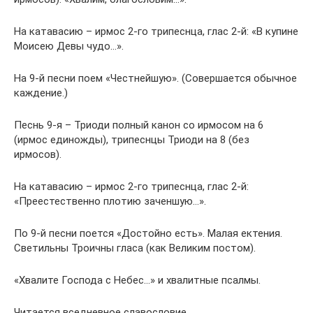
На катавасию – ирмос 2-го трипеснца, глас 2-й: «В купине
Моисею Девы чудо…».
На 9-й песни поем «Честнейшую». (Совершается обычное
каждение.)
Песнь 9-я – Триоди полный канон со ирмосом на 6
(ирмос единожды), трипеснцы Триоди на 8 (без
ирмосов).
На катавасию – ирмос 2-го трипеснца, глас 2-й:
«Преестественно плотию заченшую…».
По 9-й песни поется «Достойно есть». Малая ектения.
Светильны Троичны гласа (как Великим постом).
«Хвалите Господа с Небес…» и хвалитные псалмы.
Читается вседневное славословие.