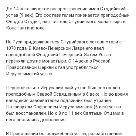
До 14 века широкое распространение имел Студийский
устав (9 век). Его составителем признается преподобный
Феодор Студит, настоятель Студийского монастыря в
Константинополе.
На Руси придерживаться Студийского устава стали с
1070 года. В Киево-Печерской Лавре его ввел
преподобный Феодосий Печерский. Затем Устав
переняли другие монастыри. С 14 века в Русской
Православной Церкви стал употребляться
Иерусалимский устав.
Первоначально Иерусалимский устав был составлен
преподобным Саввой Освященным в 6 веке. Но во время
нападения завоевателей подлинник был утрачен.
Патриархом Софронием Иерусалимским (6 век) устав
был восстановлен. Но с 8 по 11 век Святыми Отцами в
него вносились дополнения.
В Православии богослужебный устав, разработанный