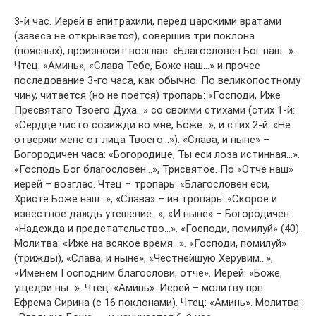
3-й час. Иерей в епитрахили, перед царскими вратами
(завеса не открывается), совершив три поклона
(поясных), произносит возглас: «Благословен Бог наш…».
Чтец: «Аминь», «Слава Тебе, Боже наш…» и прочее
последование 3-го часа, как обычно. По великопостному
чину, читается (но не поется) тропарь: «Господи, Иже
Пресвятаго Твоего Духа…» со своими стихами (стих 1-й:
«Сердце чисто созижди во мне, Боже…», и стих 2-й: «Не
отвержи мене от лица Твоего…»). «Слава, и ныне» –
Богородичен часа: «Богородице, Ты еси лоза истинная…».
«Господь Бог благословен…», Трисвятое. По «Отче наш»
иерей – возглас. Чтец – тропарь: «Благословен еси,
Христе Боже наш…», «Слава» – ин тропарь: «Скорое и
известное даждь утешение…», «И ныне» – Богородичен:
«Надежда и предстательство…». «Господи, помилуй» (40).
Молитва: «Иже на всякое время…». «Господи, помилуй»
(трижды), «Слава, и ныне», «Честнейшую Херувим…»,
«Именем Господним благослови, отче». Иерей: «Боже,
ущедри ны…». Чтец: «Аминь». Иерей – молитву прп.
Ефрема Сирина (с 16 поклонами). Чтец: «Аминь». Молитва: