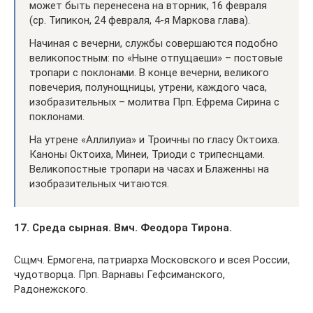
может быть перенесена на вторник, 16 февраля
(ср. Типикон, 24 февраля, 4-я Маркова глава).
Начиная с вечерни, службы совершаются подобно
великопостным: по «Ныне отпущаеши» – постовые
тропари с поклонами. В конце вечерни, великого
повечерия, полунощницы, утрени, каждого часа,
изобразительных – молитва Прп. Ефрема Сирина с
поклонами.
На утрене «Аллилуиа» и Троичны по гласу Октоиха.
Каноны Октоиха, Минеи, Триоди с трипеснцами.
Великопостные тропари на часах и Блаженны на
изобразительных читаются.
17. Среда сырная. Вмч. Феодора Тирона.
Сщмч. Ермогена, патриарха Московского и всея России,
чудотворца. Прп. Варнавы Гефсиманского,
Радонежского.