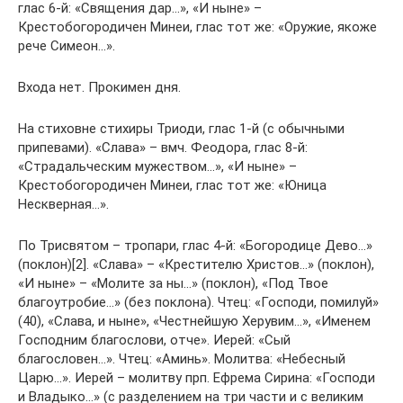
глас 6-й: «Священия дар…», «И ныне» –
Крестобогородичен Минеи, глас тот же: «Оружие, якоже
рече Симеон…».
Входа нет. Прокимен дня.
На стиховне стихиры Триоди, глас 1-й (с обычными
припевами). «Слава» – вмч. Феодора, глас 8-й:
«Страдальческим мужеством…», «И ныне» –
Крестобогородичен Минеи, глас тот же: «Юница
Нескверная…».
По Трисвятом – тропари, глас 4-й: «Богородице Дево…»
(поклон)[2]. «Слава» – «Крестителю Христов…» (поклон),
«И ныне» – «Молите за ны…» (поклон), «Под Твое
благоутробие…» (без поклона). Чтец: «Господи, помилуй»
(40), «Слава, и ныне», «Честнейшую Херувим…», «Именем
Господним благослови, отче». Иерей: «Сый
благословен…». Чтец: «Аминь». Молитва: «Небесный
Царю…». Иерей – молитву прп. Ефрема Сирина: «Господи
и Владыко…» (с разделением на три части и с великим