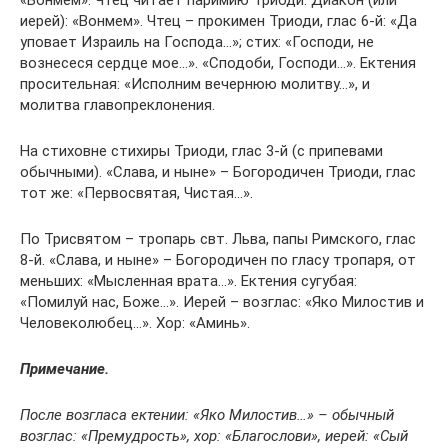
«Вонмем». Чтец читает паримию Триоди. Диакон (или
иерей): «Вонмем». Чтец – прокимен Триоди, глас 6-й: «Да
уповает Израиль на Господа…»; стих: «Господи, не
вознесеся сердце мое…». «Сподоби, Господи…». Ектения
просительная: «Исполним вечернюю молитву…», и
молитва главопреклонения.
На стиховне стихиры Триоди, глас 3-й (с припевами
обычными). «Слава, и ныне» – Богородичен Триоди, глас
тот же: «Первосвятая, Чистая…».
По Трисвятом – тропарь свт. Льва, папы Римского, глас
8-й. «Слава, и ныне» – Богородичен по гласу тропаря, от
меньших: «Мысленная врата…». Ектения сугубая:
«Помилуй нас, Боже…». Иерей – возглас: «Яко Милостив и
Человеколюбец…». Хор: «Аминь».
Примечание.
После возгласа ектении: «Яко Милостив…» – обычный
возглас: «Премудрость», хор: «Благослови», иерей: «Сый