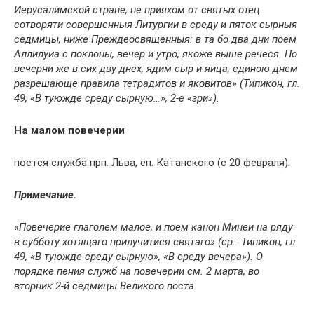
Иерусалимской стране, не прияхом от святых отец
сотворяти совершенныя Литургии в среду и пяток сырныя
седмицы, ниже Преждеосвященныя: в та бо два дни поем
Аллилуиа с поклоны, вечер и утро, якоже выше речеся. По
вечерни же в сих дву днех, ядим сыр и яица, единою днем
разрешающе правила тетрадитов и яковитов» (Типикон, гл.
49, «В туюжде среду сырную…», 2-е «зри»).
На малом повечерии
поется служба прп. Льва, еп. Катанского (с 20 февраля).
Примечание.
«Повечерие глаголем малое, и поем канон Минеи на ряду
в субботу хотящаго прилучитися святаго» (ср.: Типикон, гл.
49, «В туюжде среду сырную», «В среду вечера»). О
порядке пения служб на повечерии см. 2 марта, во
вторник 2-й седмицы Великого поста.