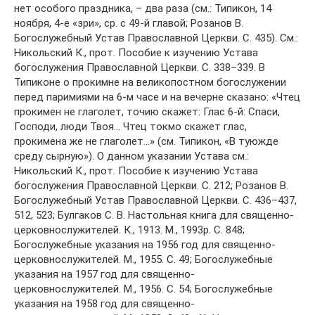
нет особого праздника, – два раза (см.: Типикон, 14
ноября, 4-е «зри», ср. с 49-й главой; Розанов В.
Богослужебный Устав Православной Церкви. С. 435). См.:
Никольский К., прот. Пособие к изучению Устава
богослужения Православной Церкви. С. 338–339. В
Типиконе о прокимне на великопостном богослужении
перед паримиями на 6-м часе и на вечерне сказано: «Чтец
прокимен не глаголет, точию скажет: Глас 6-й: Спаси,
Господи, люди Твоя… Чтец токмо скажет глас,
прокимена же не глаголет…» (см. Типикон, «В туюжде
среду сырную»). О данном указании Устава см.:
Никольский К., прот. Пособие к изучению Устава
богослужения Православной Церкви. С. 212; Розанов В.
Богослужебный Устав Православной Церкви. С. 436–437,
512, 523; Булгаков С. В. Настольная книга для священно-
церковнослужителей. К., 1913. М., 1993р. С. 848;
Богослужебные указания на 1956 год для священно-
церковнослужителей. М., 1955. С. 49; Богослужебные
указания на 1957 год для священно-
церковнослужителей. М., 1956. С. 54; Богослужебные
указания на 1958 год для священно-