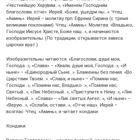
«Честнейшую Херувим…», «Именем Господним
благослови, отче». Иерей: «Боже, ущедри ны…». Чтец:
«Аминь». Иерей – молитву прп. Ефрема Сирина (с тремя
великими поклонами). Чтец: «Аминь». Молитва: «Владыко,
Господи Иисусе Христе, Боже наш…», и начинаются
изобразительны. (По традиции, открывается завеса
царских врат.)
Изобразительны читаются: «Благослови, душе моя,
Господа…», «Слава» – «Хвали, душе моя, Господа…», «И
ныне» – «Единородный Сыне…». Блаженны без пения: «Во
Царствии Твоем…». «Слава, и ныне» – «Помяни нас,
Господи…», «Помяни нас, Владыко…», «Помяни нас,
Святый…», «Лик Небесный…», «Приступите к Нему…», «Лик
Небесный…». «Слава» – «Лик святых Ангел…», «И ныне» –
«Верую…», «Ослаби, остави…», «Отче наш». Иерей –
возглас. Чтец: «Аминь», и читает кондаки.
Кондаки: