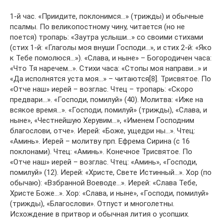
1-й час. «Приидите, поклонимся…» (трижды) и обычные
псалмы. По великопостному чину, читается (но не
поется) тропарь: «Заутра услыши…» со своими стихами
(стих 1-й: «Глаголы моя внуши Господи…», и стих 2-й: «Яко
к Тебе помолюся…»). «Слава, и ныне» – Богородичен часа:
«Что Тя наречем…». Стихи часа: «Стопы моя направи…» и
«Да исполнятся уста моя…» – читаются[8]. Трисвятое. По
«Отче наш» иерей – возглас. Чтец – тропарь: «Скоро
предвари…». «Господи, помилуй» (40). Молитва: «Иже на
всякое время…». «Господи, помилуй» (трижды), «Слава, и
ныне», «Честнейшую Херувим…», «Именем Господним
благослови, отче». Иерей: «Боже, ущедри ны…». Чтец:
«Аминь». Иерей – молитву прп. Ефрема Сирина (с 16
поклонами). Чтец: «Аминь». Конечное Трисвятое. По
«Отче наш» иерей – возглас. Чтец: «Аминь», «Господи,
помилуй» (12). Иерей: «Христе, Свете Истинный…». Хор (по
обычаю): «Взбранной Воеводе…». Иерей: «Слава Тебе,
Христе Боже…». Хор: «Слава, и ныне», «Господи, помилуй»
(трижды), «Благослови». Отпуст и многолетны.
Исхождение в притвор и обычная лития о усопших.