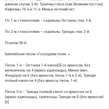
данном случае 3-й). Троичны гласа (как Великим постом).
Кафизмы 10-я и 11-я. Малых ектений нет.
По 1-м стихословии – седальны Октоиха, глас 3-й.
По 2-м стихословии – седальны Триоди, глас 2-й.
Псалом 50-й.
Библейские песни «Господеви поем…».
Песнь 1-я – Октоиха 1-й канон[5] со ирмосом, без
мученичнов, на 4 (ирмос единожды), Минеи (вмч.
Феодора) на 6 (без ирмосов, песнь 1-я и 3-я), Триоди
полный канон на 4 (без ирмоса, песнь 1-я).
Песнь 3-я – Триоди полный канон со ирмосом на 6
(ирмос единожды), трипеснцы Триоди на 8 (без ирмосов)
[6].