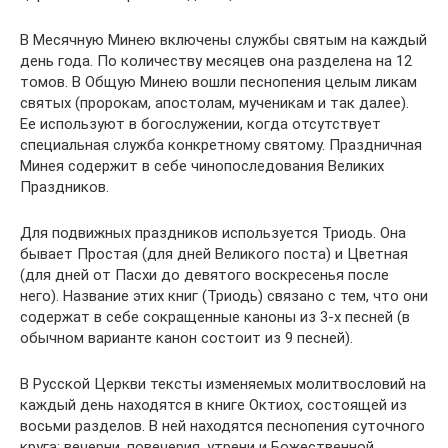
В Месячную Минею включены службы святым на каждый
день года. По количеству месяцев она разделена на 12
томов. В Общую Минею вошли песнопения целым ликам
святых (пророкам, апостолам, мученикам и так далее).
Ее используют в богослужении, когда отсутствует
специальная служба конкретному святому. Праздничная
Минея содержит в себе чинопоследования Великих
Праздников.
Для подвижных праздников используется Триодь. Она
бывает Простая (для дней Великого поста) и Цветная
(для дней от Пасхи до девятого воскресенья после
него). Название этих книг (Триодь) связано с тем, что они
содержат в себе сокращенные каноны из 3-х песней (в
обычном варианте канон состоит из 9 песней).
В Русской Церкви тексты изменяемых молитвословий на
каждый день находятся в книге Октиох, состоящей из
восьми разделов. В ней находятся песнопения суточного
круга: вечерни, повечерия, утрени и Божественной