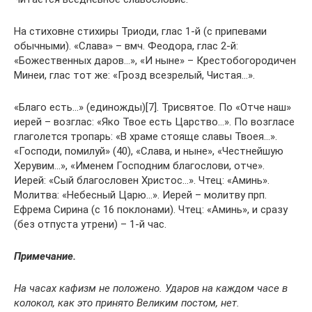
На стиховне стихиры Триоди, глас 1-й (с припевами
обычными). «Слава» – вмч. Феодора, глас 2-й:
«Божественных даров…», «И ныне» – Крестобогородичен
Минеи, глас тот же: «Грозд всезрелый, Чистая…».
«Благо есть…» (единожды)[7]. Трисвятое. По «Отче наш»
иерей – возглас: «Яко Твое есть Царство…». По возгласе
глаголется тропарь: «В храме стояще славы Твоея…».
«Господи, помилуй» (40), «Слава, и ныне», «Честнейшую
Херувим…», «Именем Господним благослови, отче».
Иерей: «Сый благословен Христос…». Чтец: «Аминь».
Молитва: «Небесный Царю…». Иерей – молитву прп.
Ефрема Сирина (с 16 поклонами). Чтец: «Аминь», и сразу
(без отпуста утрени) – 1-й час.
Примечание.
На часах кафизм не положено. Ударов на каждом часе в
колокол, как это принято Великим постом, нет.