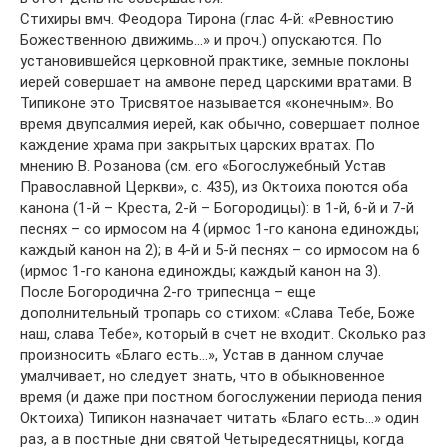
Стихиры вмч. Феодора Тирона (глас 4-й: «Ревностию
Божественною движимь…» и проч.) опускаются. По
установившейся церковной практике, земные поклоны
иерей совершает на амвоне перед царскими вратами. В
Типиконе это Трисвятое называется «конечным». Во
время двупсалмия иерей, как обычно, совершает полное
каждение храма при закрытых царских вратах. По
мнению В. Розанова (см. его «Богослужебный Устав
Православной Церкви», с. 435), из Октоиха поются оба
канона (1-й – Креста, 2-й – Богородицы): в 1-й, 6-й и 7-й
песнях – со ирмосом на 4 (ирмос 1-го канона единожды;
каждый канон на 2); в 4-й и 5-й песнях – со ирмосом на 6
(ирмос 1-го канона единожды; каждый канон на 3).
После Богородична 2-го трипеснца – еще
дополнительный тропарь со стихом: «Слава Тебе, Боже
наш, слава Тебе», который в счет не входит. Сколько раз
произносить «Благо есть…», Устав в данном случае
умалчивает, но следует знать, что в обыкновенное
время (и даже при постном богослужении периода пения
Октоиха) Типикон назначает читать «Благо есть…» один
раз, а в постные дни святой Четыредесятницы, когда