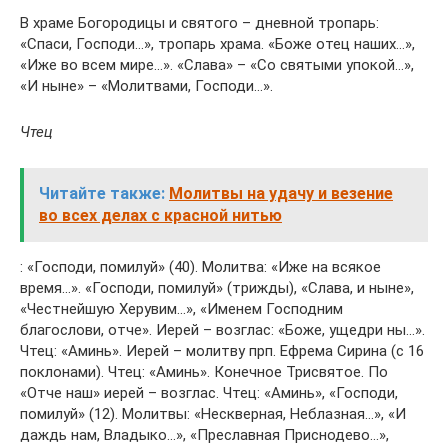
В храме Богородицы и святого – дневной тропарь:
«Спаси, Господи…», тропарь храма. «Боже отец наших…»,
«Иже во всем мире…». «Слава» – «Со святыми упокой…»,
«И ныне» – «Молитвами, Господи…».
Чтец
Читайте также:
Молитвы на удачу и везение
во всех делах с красной нитью
: «Господи, помилуй» (40). Молитва: «Иже на всякое
время…». «Господи, помилуй» (трижды), «Слава, и ныне»,
«Честнейшую Херувим…», «Именем Господним
благослови, отче». Иерей – возглас: «Боже, ущедри ны…».
Чтец: «Аминь». Иерей – молитву прп. Ефрема Сирина (с 16
поклонами). Чтец: «Аминь». Конечное Трисвятое. По
«Отче наш» иерей – возглас. Чтец: «Аминь», «Господи,
помилуй» (12). Молитвы: «Нескверная, Неблазная…», «И
даждь нам, Владыко…», «Преславная Приснодево…»,