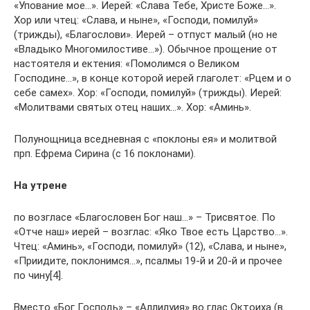
«Упование мое…». Иерей: «Слава Тебе, Христе Боже…».
Хор или чтец: «Слава, и ныне», «Господи, помилуй»
(трижды), «Благослови». Иерей – отпуст малый (но не
«Владыко Многомилостиве…»). Обычное прощение от
настоятеля и ектения: «Помолимся о Великом
Господине…», в конце которой иерей глаголет: «Рцем и о
себе самех». Хор: «Господи, помилуй» (трижды). Иерей:
«Молитвами святых отец наших…». Хор: «Аминь».
Полунощница вседневная с «поклоны ея» и молитвой
прп. Ефрема Сирина (с 16 поклонами).
На утрене
по возгласе «Благословен Бог наш…» – Трисвятое. По
«Отче наш» иерей – возглас: «Яко Твое есть Царство…».
Чтец: «Аминь», «Господи, помилуй» (12), «Слава, и ныне»,
«Приидите, поклонимся…», псалмы 19-й и 20-й и прочее
по чину[4].
Вместо «Бог Господь» – «Аллилуия» во глас Октоиха (в