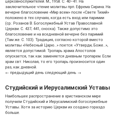
церковнослужителей. М., 1958. С. 40–41. На
заключительное чтение молитвы прп. Ефрема Сирина. На
вечерне благословение «Мир всем» после «Свете Тихий»
положено в тех случаях, когда есть вход или паримии
(ср.: Розанов В. Богослужебный Устав Православной
Церкви. С. 437; 441, сноска). Также допустимо это
благословение и на вседневной вечерне без паримий
(Там же. С. 103). Традиция, согласно которой вместо
молитвы «Небесный Царю…» поется: «Утверди, Боже…»,
является допустимой. Тропарь храма Апостолов
опускается, так как заменяется дневным тропарем. Если
храм свт. Николая, то его тропарь произносится один
раз, как дневной.
← предыдущий день следующий день →
Студийский и Иерусалимский Уставы
Наибольшее распространение в христианском мире
получили Студийский и Иерусалимский богослужебные
Уставы. Хотя за историю Церкви их создано гораздо
больше.