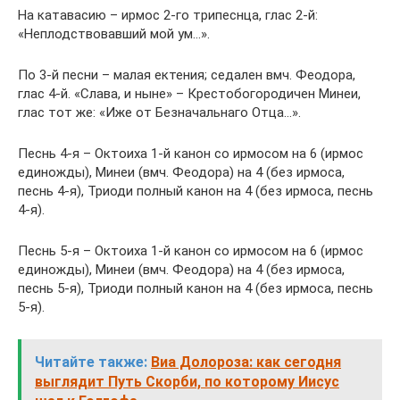
На катавасию – ирмос 2-го трипеснца, глас 2-й:
«Неплодствовавший мой ум…».
По 3-й песни – малая ектения; седален вмч. Феодора,
глас 4-й. «Слава, и ныне» – Крестобогородичен Минеи,
глас тот же: «Иже от Безначальнаго Отца…».
Песнь 4-я – Октоиха 1-й канон со ирмосом на 6 (ирмос
единожды), Минеи (вмч. Феодора) на 4 (без ирмоса,
песнь 4-я), Триоди полный канон на 4 (без ирмоса, песнь
4-я).
Песнь 5-я – Октоиха 1-й канон со ирмосом на 6 (ирмос
единожды), Минеи (вмч. Феодора) на 4 (без ирмоса,
песнь 5-я), Триоди полный канон на 4 (без ирмоса, песнь
5-я).
Читайте также:
Виа Долороза: как сегодня
выглядит Путь Скорби, по которому Иисус