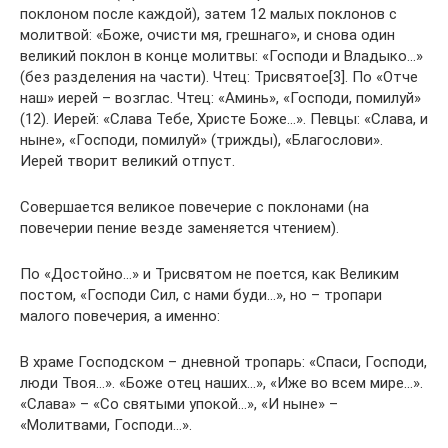
поклоном после каждой), затем 12 малых поклонов с
молитвой: «Боже, очисти мя, грешнаго», и снова один
великий поклон в конце молитвы: «Господи и Владыко…»
(без разделения на части). Чтец: Трисвятое[3]. По «Отче
наш» иерей – возглас. Чтец: «Аминь», «Господи, помилуй»
(12). Иерей: «Слава Тебе, Христе Боже…». Певцы: «Слава, и
ныне», «Господи, помилуй» (трижды), «Благослови».
Иерей творит великий отпуст.
Совершается великое повечерие с поклонами (на
повечерии пение везде заменяется чтением).
По «Достойно…» и Трисвятом не поется, как Великим
постом, «Господи Сил, с нами буди…», но – тропари
малого повечерия, а именно:
В храме Господском – дневной тропарь: «Спаси, Господи,
люди Твоя…». «Боже отец наших…», «Иже во всем мире…».
«Слава» – «Со святыми упокой…», «И ныне» –
«Молитвами, Господи…».