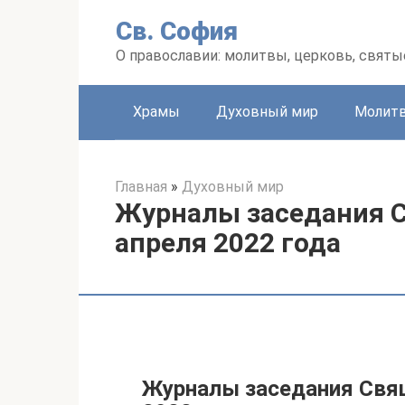
Перейти
Св. София
к
контенту
О православии: молитвы, церковь, святы
Храмы
Духовный мир
Молит
Главная
»
Духовный мир
Журналы заседания С
апреля 2022 года
Журналы заседания Свящ