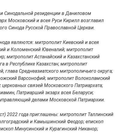
 и Синодальной резиденции в Даниловом
рх Московский и всея Руси Кирилл возглавил
ного Синода Русской Православной Церкви.
ода являются: митрополит Киевский и всея
кий и Коломенский Ювеналий; митрополит
р; митрополит Астанайский и Казахстанский
га в Республике Казахстан; митрополит
й, глава Среднеазиатского митрополичьего округа;
адожский Варсонофий; митрополит Волоколамский
х церковных связей Московского Патриархата;
иамин, Патриарший экзарх всея Беларуси;
 управляющий делами Московской Патриархии.
густ) 2022 года приглашены: митрополит Таллинский
Волгоградский и Камышинский Феодор; епископ
пископ Минусинский и Курагинский Никанор;