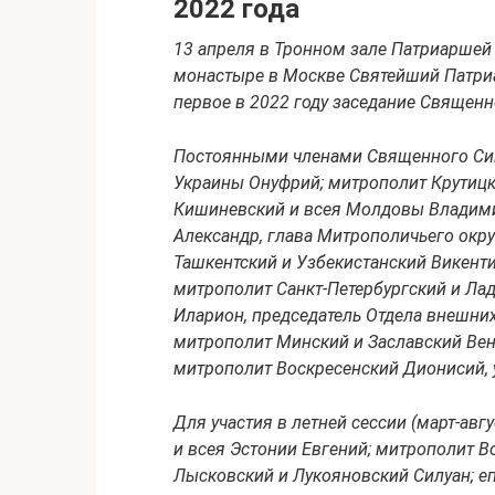
2022 года
13 апреля в Тронном зале Патриаршей
монастыре в Москве Святейший Патриа
первое в 2022 году заседание Священ
Постоянными членами Священного Син
Украины Онуфрий; митрополит Крутиц
Кишиневский и всея Молдовы Владими
Александр, глава Митрополичьего окру
Ташкентский и Узбекистанский Викенти
митрополит Санкт-Петербургский и Л
Иларион, председатель Отдела внешни
митрополит Минский и Заславский Вен
митрополит Воскресенский Дионисий,
Для участия в летней сессии (март-ав
и всея Эстонии Евгений; митрополит 
Лысковский и Лукояновский Силуан; е