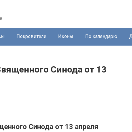
е
вы
Покровители
Иконы
По календарю
Д
вященного Синода от 13
енного Синода от 13 апреля