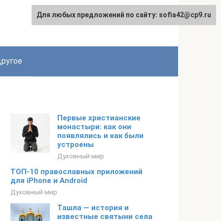
Для любых предложений по сайту: sofia42@cp9.ru
ругое
Первые христианские
монастыри: как они
появлялись и как были
устроены
Духовный мир
ТОП-10 православных приложений
для iPhone и Android
Духовный мир
Ташла — история и
известные святыни села