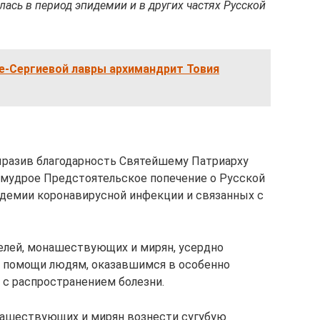
лась в период эпидемии и в других частях Русской
е-Сергиевой лавры архимандрит Товия
ыразив благодарность Святейшему Патриарху
 мудрое Предстоятельское попечение о Русской
идемии коронавирусной инфекции и связанных с
елей, монашествующих и мирян, усердно
е помощи людям, оказавшимся в особенно
 с распространением болезни.
онашествующих и мирян вознести сугубую