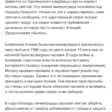
привезти со Смоленского кладбища горсть земли с
могилы святой. Эту землю императрица положила под
подушку больного. Ночью во сне к царице явилась сама
святая и сообщила, что царственный супруг вскоре
одолеет недуг, а в семье появится прибавление –
доченька, которую пусть назовут Ксюшей.
Предсказание сбылось.
Блаженная Ксения была канонизирована и причислена к
лику святых в 1988 году, но уже в начале 19 века над ее
могилой была возведена часовня. В годы войны и
безверия, советские власти всячески пытались
воспрепятствовать хождению верующих к захоронению.
Могилу зацементировали, а часовню пристроили под
бытовые нужды. Однако это не помешало паломникам
приходить к матушке Ксении. Она писали свои просьбы
на стенах, которыми была обнесена часовня, и молились
стоя на коленях прямо перед этим забором.
В годы блокады ленинградцы просили святую уберечь
фронтовиков от смерти, избавлении от голода и защите