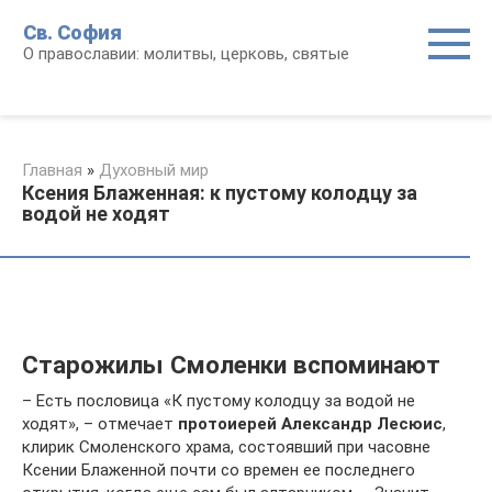
Перейти
Св. София
к
О православии: молитвы, церковь, святые
контенту
Главная
»
Духовный мир
Ксения Блаженная: к пустому колодцу за
водой не ходят
Старожилы Смоленки вспоминают
– Есть пословица «К пустому колодцу за водой не
ходят», – отмечает
протоиерей Александр Лесюис
,
клирик Смоленского храма, состоявший при часовне
Ксении Блаженной почти со времен ее последнего