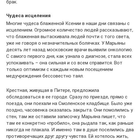
брак.
Чудеса исцеления
Многие чудеса блаженной Ксении в наши дни связаны с
исцелением. Огромное количество людей рассказывают,
что блаженная вытаскивала людей почти с того света,
уже не говоря о незначительных болячках. У Марьяны
десять лет назад московские врачи выявили онкологию.
С самого первого дня, как узнала о диагнозе, стала всех
успокаивать – она сильная и со всем справится. Вот
только оптимизм с каждым новым посещением
медучреждения бессовестно таял.
Крестная, живущая в Питере, предложила
обследоваться в ее городе. Сразу по приезде, прямо с
поезда, они поехали на Смоленское кладбище. Было уже
поздно, часовенка оказалась закрыта. Они помолились у
стен, там же оставили записочку. Марьяна пишет, что
там ее конкретно «пробило», она рыдала так, как раньше
никогда не плакала. И именно там в душе поселились два
противоречащих друг другу чувства. Ей хотелось жить,