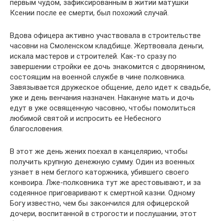
первым чудом, зафиксированным в житии матушки
Ксении после ее смерти, был похожий случай.
Вдова офицера активно участвовала в строительстве
часовни на Смоленском кладбище. Жертвовала деньги,
искала мастеров и строителей. Как-то сразу по
завершении стройки ее дочь знакомится с дворянином,
состоящим на военной службе в чине полковника.
Завязывается дружеское общение, дело идет к свадьбе,
уже и день венчания назначен. Накануне мать и дочь
едут в уже освященную часовню, чтобы помолиться
любимой святой и испросить ее Небесного
благословения.
В этот же день жених поехал в канцелярию, чтобы
получить крупную денежную сумму. Один из военных
узнает в нем беглого каторжника, убившего своего
конвоира. Лже-полковника тут же арестовывают, и за
содеянное приговаривают к смертной казни. Одному
Богу известно, чем бы закончился для офицерской
дочери, воспитанной в строгости и послушании, этот