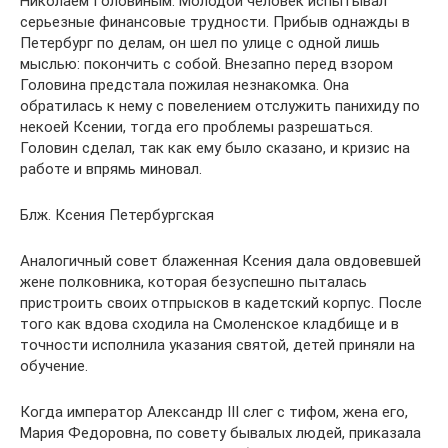
Николаем Головиным. Молодой человек испытывал
серьезные финансовые трудности. Прибыв однажды в
Петербург по делам, он шел по улице с одной лишь
мыслью: покончить с собой. Внезапно перед взором
Головина предстала пожилая незнакомка. Она
обратилась к нему с повелением отслужить панихиду по
некоей Ксении, тогда его проблемы разрешаться.
Головин сделал, так как ему было сказано, и кризис на
работе и впрямь миновал.
Блж. Ксения Петербургская
Аналогичный совет блаженная Ксения дала овдовевшей
жене полковника, которая безуспешно пыталась
пристроить своих отпрысков в кадетский корпус. После
того как вдова сходила на Смоленское кладбище и в
точности исполнила указания святой, детей приняли на
обучение.
Когда император Александр III слег с тифом, жена его,
Мария Федоровна, по совету бывалых людей, приказала