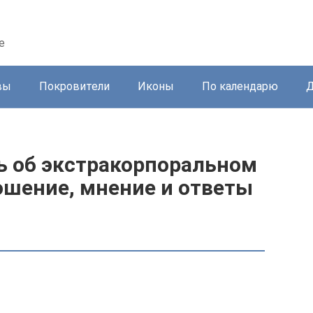
е
вы
Покровители
Иконы
По календарю
Д
ь об экстракорпоральном
ошение, мнение и ответы