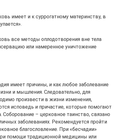
овь имеет и к суррогатному материнству, в
упается».
овь все методы оплодотворения вне тела
нсервацию или намеренное уничтожение
одия имеет причины, и как любое заболевание
изни и мышления. Следовательно, для
ходимо произвести в жизни изменения,
тся исповедь и причастие, которые помогают
а. Соборование – церковное таинство, связано
личных заболеваниях. Рекомендуется пройти
ерковное благословление. При «бесчадии»
(при помощи традиционной медицины или