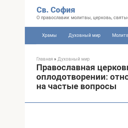
Перейти
Св. София
к
контенту
О православии: молитвы, церковь, святы
Храмы
Духовный мир
Молит
Главная
»
Духовный мир
Православная церков
оплодотворении: отн
на частые вопросы