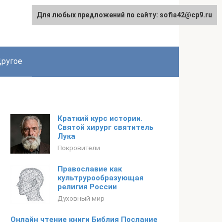
Для любых предложений по сайту: sofia42@cp9.ru
ругое
Краткий курс истории.
Святой хирург святитель
Лука
Покровители
Православие как
культрурообразующая
религия России
Духовный мир
Онлайн чтение книги Библия Послание