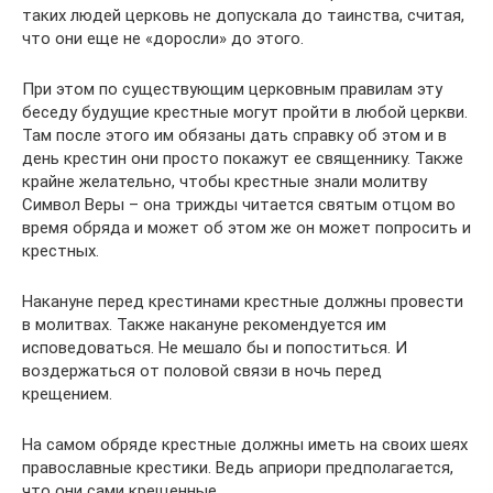
таких людей церковь не допускала до таинства, считая,
что они еще не «доросли» до этого.
При этом по существующим церковным правилам эту
беседу будущие крестные могут пройти в любой церкви.
Там после этого им обязаны дать справку об этом и в
день крестин они просто покажут ее священнику. Также
крайне желательно, чтобы крестные знали молитву
Символ Веры – она трижды читается святым отцом во
время обряда и может об этом же он может попросить и
крестных.
Накануне перед крестинами крестные должны провести
в молитвах. Также накануне рекомендуется им
исповедоваться. Не мешало бы и попоститься. И
воздержаться от половой связи в ночь перед
крещением.
На самом обряде крестные должны иметь на своих шеях
православные крестики. Ведь априори предполагается,
что они сами крещенные.