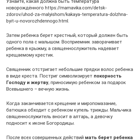
Узнайте, какая должна быть температура
новорождённого https://mamavika.com/detsk-
zdorov/uhod-za-malyishom/kakaya-temperatura-dolzhna-
byit-u-novorozhdennogo.html.
Затем ребенка берет крестный, который должен быть
одного пола с малышом. Восприемник заворачивает
ребенка в крыжму, а священнослужитель надевает
крещаемому крестик.
Священник отстригает небольшие прядки волос ребенка
в виде креста. Постриг символизирует
покорность
Господу и жертву
, приносимую ребенком за подарок
Всевышнего – вечную жизнь.
Когда заканчивается крещение и миропомазание,
батюшка обходит с ребенком купель трижды. Мальчика
священнослужитель вносит в алтарь, а девочку
подносит к иконе Богородицы.
После всех совершенных действий
мать берет ребенка