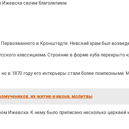
ей Ижевска своим благолепием.
 Первозванного в Кронштадте. Невский храм был возведен
русского классицизма. Строение в форме куба перекрыто
 но в 1870 году его интерьеры стали более помпезными. 
вомучеников, их житие и икона, молитвы
ом Ижевска. К нему было приписано несколько церквей и 