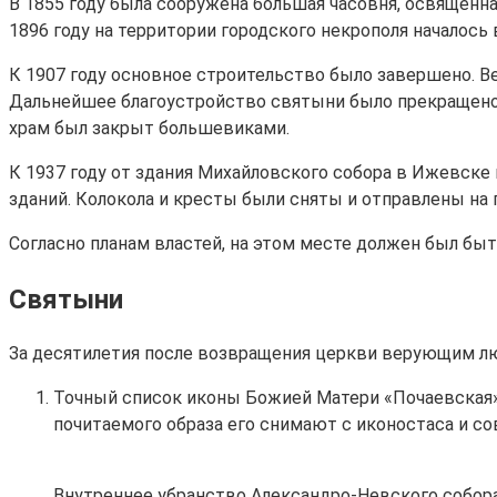
В 1855 году была сооружена большая часовня, освященна
1896 году на территории городского некрополя началось
К 1907 году основное строительство было завершено. Ве
Дальнейшее благоустройство святыни было прекращено 
храм был закрыт большевиками.
К 1937 году от здания Михайловского собора в Ижевске 
зданий. Колокола и кресты были сняты и отправлены на 
Согласно планам властей, на этом месте должен был быть
Святыни
За десятилетия после возвращения церкви верующим л
Точный список иконы Божией Матери «Почаевская»,
почитаемого образа его снимают с иконостаса и с
Внутреннее убранство Александро-Невского собор