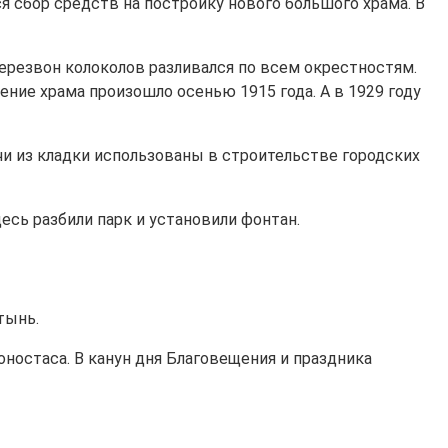
ся сбор средств на постройку нового большого храма. В
перезвон колоколов разливался по всем окрестностям.
ие храма произошло осенью 1915 года. А в 1929 году
ичи из кладки использованы в строительстве городских
десь разбили парк и установили фонтан.
тынь.
остаса. В канун дня Благовещения и праздника