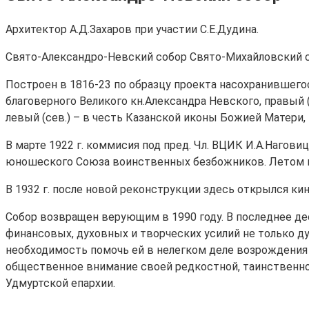
Архитектор А.Д.Захаров при участии С.Е.Дудина.
Свято-Александро-Невский собор Свято-Михайловский 
Построен в 1816-23 по образцу проекта насохранившегося
благоверного Великого кн.Александра Невского, правый 
левый (сев.) – в честь Казанской иконы Божией Матери,
В марте 1922 г. коммисия под пред. Чл. ВЦИК И.А.Наговиц
юношеского Союза воинственных безбожников. Летом из 
В 1932 г. после новой реконструкции здесь открылся кин
Собор возвращен верующим в 1990 году. В последнее д
финансовых, духовных и творческих усилий не только ду
необходимость помочь ей в нелегком деле возрождения 
общественное внимание своей редкостной, таинственно
Удмуртской епархии.