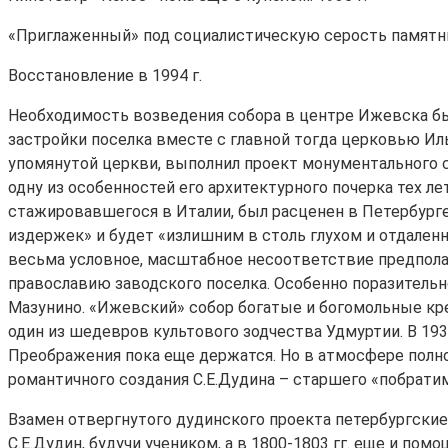
«Приглаженный» под социалистическую серость памятник
Восстановление в 1994 г.
Необходимость возведения собора в центре Ижевска бы
застройки поселка вместе с главной тогда церковью Ил
упомянутой церкви, выполнил проект монументального с
одну из особенностей его архитектурного почерка тех 
стажировавшегося в Италии, был расценен в Петербурге
издержек» и будет «излишним в столь глухом и отдаленн
весьма условное, масштабное несоответствие предполаг
православию заводского поселка. Особенно поразительно
Мазунино. «Ижевский» собор богатые и богомольные крес
один из шедевров культового зодчества Удмуртии. В 1936
Преображения пока еще держатся. Но в атмосфере полно
романтичного создания С.Е.Дудина – старшего «побрати
Взамен отвергнутого дудинского проекта петербургские 
С.Е.Дудин, будучи учеником, а в 1800-1803 гг. еще и по