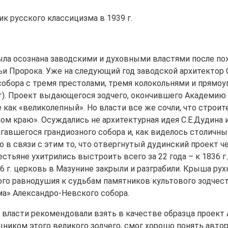
 русского классицизма в 1939 г.
ла осознана заводскими и духовными властями после пож
ьи Пророка. Уже на следующий год заводской архитектор 
обора с тремя престолами, тремя колокольнями и прямоу
лет). Проект выдающегося зодчего, окончившего Академию
 как «великолепный». Но власти все же сочли, что строи
ом краю». Осуждались не архитектурная идея С.Е.Дудина и
авшегося грандиозного собора и, как виделось столичны
 в связи с этим то, что отвергнутый дудинский проект ч
тьяне ухитрились выстроить всего за 22 года – к 1836 г.
 г. церковь в Мазунине закрыли и разграбили. Крыша рухн
го равнодушия к судьбам памятников культового зодчест
ма» Александро-Невского собора.
власти рекомендовали взять в качестве образца проект 
мощником этого великого зодчего, смог хорошо понять авт