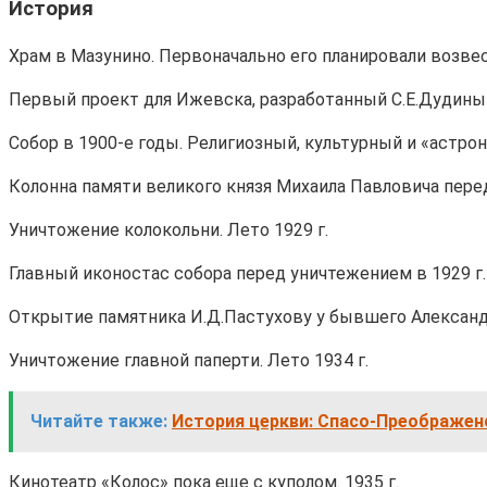
История
Храм в Мазунино. Первоначально его планировали возвес
Первый проект для Ижевска, разработанный С.Е.Дудиным 
Собор в 1900-е годы. Религиозный, культурный и «астр
Колонна памяти великого князя Михаила Павловича перед
Уничтожение колокольни. Лето 1929 г.
Главный иконостас собора перед уничтежением в 1929 г.
Открытие памятника И.Д.Пастухову у бывшего Александр
Уничтожение главной паперти. Лето 1934 г.
Читайте также:
История церкви: Спасо-Преображен
Кинотеатр «Колос» пока еще с куполом. 1935 г.