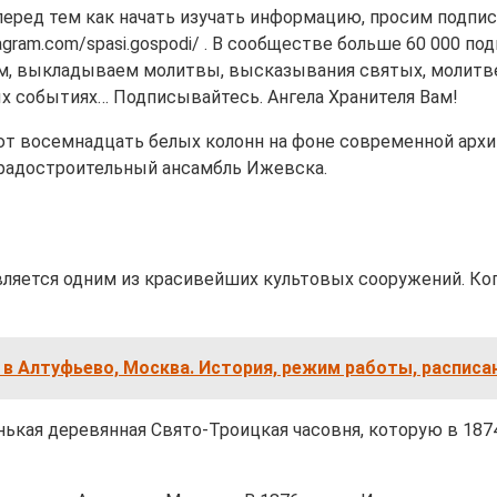
т, перед тем как начать изучать информацию, просим подп
tagram.com/spasi.gospodi/ . В сообществе больше 60 000 по
ем, выкладываем молитвы, высказывания святых, молит
х событиях… Подписывайтесь. Ангела Хранителя Вам!
ют восемнадцать белых колонн на фоне современной архи
градостроительный ансамбль Ижевска.
ляется одним из красивейших культовых сооружений. Ког
в Алтуфьево, Москва. История, режим работы, расписан
ькая деревянная Свято-Троицкая часовня, которую в 1874