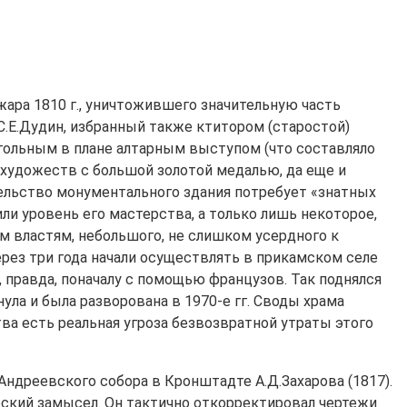
ара 1810 г., уничтожившего значительную часть
С.Е.Дудин, избранный также ктитором (старостой)
гольным в плане алтарным выступом (что составляло
 художеств с большой золотой медалью, да еще и
тельство монументального здания потребует «знатных
ли уровень его мастерства, а только лишь некоторое,
м властям, небольшого, не слишком усердного к
ерез три года начали осуществлять в прикамском селе
, правда, поначалу с помощью французов. Так поднялся
ула и была разворована в 1970-е гг. Своды храма
ва есть реальная угроза безвозвратной утраты этого
Андреевского собора в Кронштадте А.Д.Захарова (1817).
орский замысел. Он тактично откорректировал чертежи