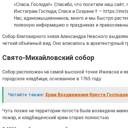
«Спаси, Господи!». Спасибо, что посетили наш сай
Инстаграм Господи, Спаси и Сохрани † — https://ins
Нас, единомышленников, много и мы быстро раст
полезную информацию о праздниках и православны
Собор благоверного князя Александра Невского выделя
четкий объёмный вид. Оно вписалось в архитектурный 
Свято-Михайловский собор
Собор расположен на самой высокой точке Ижевска и яв
городское кладбище, основанное в 1765 году.
Читайте также:
Храм Воздвижения Креста Господня 
Чуть позже на территории погоста была возведена мален
пожар, и кладбищенский храм сгорел полностью.