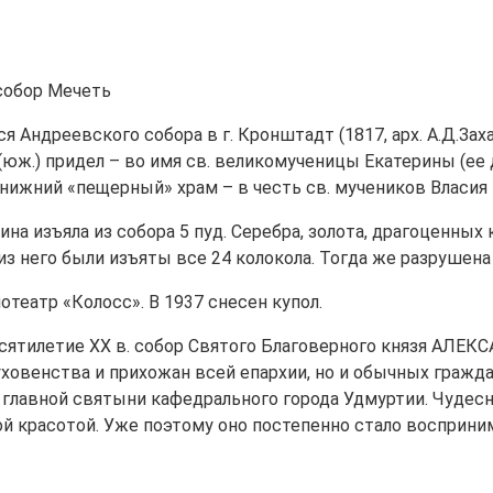
собор Мечеть
 Андреевского собора в г. Кронштадт (1817, арх. А.Д.Зах
(юж.) придел – во имя св. великомученицы Екатерины (ее
 нижний «пещерный» храм – в честь св. мучеников Власия 
ина изъяла из собора 5 пуд. Серебра, золота, драгоценных
него были изъяты все 24 колокола. Тогда же разрушена 
отеатр «Колосс». В 1937 снесен купол.
есятилетие XX в. собор Святого Благоверного князя АЛЕ
ховенства и прихожан всей епархии, но и обычных гражд
главной святыни кафедрального города Удмуртии. Чудесн
й красотой. Уже поэтому оно постепенно стало восприн