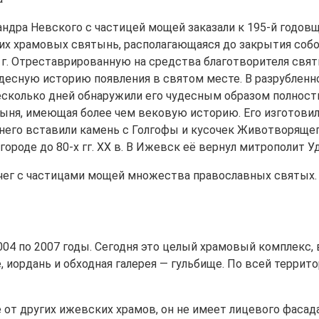
ндра Невского с частицей мощей заказали к 195-й годовщ
их храмовых святынь, располагающаяся до закрытия собо
 г. Отреставрированную на средства благотворителя свят
десную историю появления в святом месте. В разрубленном
несколько дней обнаружили его чудесным образом полнос
ыня, имеющая более чем вековую историю. Его изготовил
 него вставили камень с Голгофы и кусочек Животворящег
городе до 80-х гг. XX в. В Ижевск её вернул митрополит 
вчег с частицами мощей множества православных святых.
2004 по 2007 годы. Сегодня это целый храмовый комплекс
, иордань и обходная галерея — гульбище. По всей терри
 от других ижевских храмов, он не имеет лицевого фасада