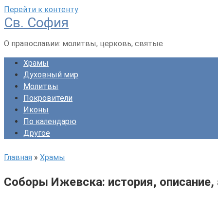
Перейти к контенту
Св. София
О православии: молитвы, церковь, святые
Храмы
Духовный мир
Молитвы
Покровители
Иконы
По календарю
Другое
Главная
»
Храмы
Соборы Ижевска: история, описание,