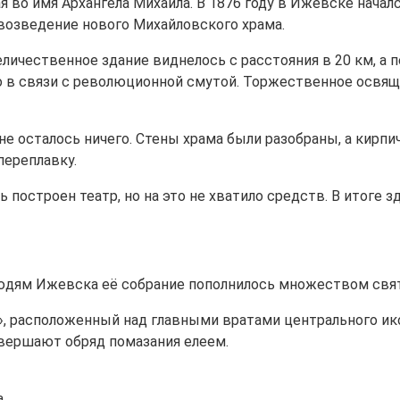
я во имя Архангела Михаила. В 1876 году в Ижевске начал
 возведение нового Михайловского храма.
личественное здание виднелось с расстояния в 20 км, а 
в связи с революционной смутой. Торжественное освящен
не осталось ничего. Стены храма были разобраны, а кирп
переплавку.
 построен театр, но на это не хватило средств. В итоге з
юдям Ижевска её собрание пополнилось множеством свя
 расположенный над главными вратами центрального икон
овершают обряд помазания елеем.
а