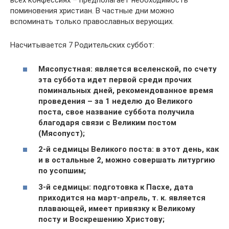
всех конфессиях – предполагает необходимость
поминовения христиан. В частные дни можно
вспоминать только православных верующих.
Насчитывается 7 Родительских суббот:
Мясопустная: является вселенской, по счету
эта суббота идет первой среди прочих
поминальных дней, рекомендованное время
проведения – за 1 неделю до Великого
поста, свое название суббота получила
благодаря связи с Великим постом
(Мясопуст);
2-й седмицы Великого поста: в этот день, как
и в остальные 2, можно совершать литургию
по усопшим;
3-й седмицы: подготовка к Пасхе, дата
приходится на март-апрель, т. к. является
плавающей, имеет привязку к Великому
посту и Воскрешению Христову;