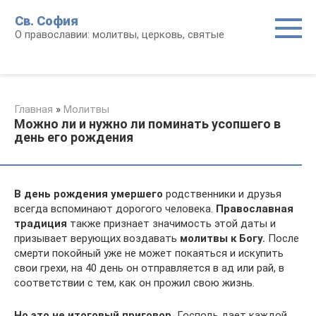
Перейти
Св. София
к
О православии: молитвы, церковь, святые
контенту
Главная
»
Молитвы
Можно ли и нужно ли поминать усопшего в
день его рождения
В день рождения умершего
родственники и друзья
всегда вспоминают дорогого человека.
Православная
традиция
также признает значимость этой даты и
призывает верующих воздавать
молитвы к Богу.
После
смерти покойный уже не может покаяться и искупить
свои грехи, на 40 день он отправляется в ад или рай, в
соответствии с тем, как он прожил свою жизнь.
Но это не итоговый приговор.
Господь дает каждой