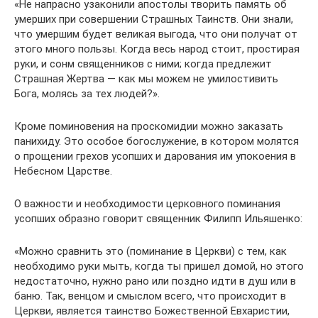
«Не напрасно узаконили апостолы творить память об
умерших при совершении Страшных Таинств. Они знали,
что умершим будет великая выгода, что они получат от
этого много пользы. Когда весь народ стоит, простирая
руки, и сонм священников с ними; когда предлежит
Страшная Жертва — как мы можем не умилостивить
Бога, молясь за тех людей?».
Кроме поминовения на проскомидии можно заказать
панихиду. Это особое богослужение, в котором молятся
о прощении грехов усопших и дарования им упокоения в
Небесном Царстве.
О важности и необходимости церковного поминания
усопших образно говорит священник Филипп Ильяшенко:
«Можно сравнить это (поминание в Церкви) с тем, как
необходимо руки мыть, когда ты пришел домой, но этого
недостаточно, нужно рано или поздно идти в душ или в
баню. Так, венцом и смыслом всего, что происходит в
Церкви, является таинство Божественной Евхаристии,