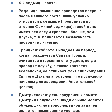
4-й седмицы поста;
Радоница: поминание проводится впервые
после Великого поста, лишь условно
относится к седмице (проводится во
вторник Фоминой седмицы), такой день
имеет вес среди христиан больше, чем
другие, т. к. появляется возможность
проводить литургию
Троицкая: суббота выпадает на период,
когда празднуется Святая Троица,
считается вторым по счету днем, когда
проводят службу, а также является
вселенской, ее отличает факт снисхождения
Святого Духа на апостолов, что послужило
началом для зарождения Апостольской
церкви;
Дмитриевская: день приурочен к памяти
Дмитрия Солунского, люди обычно молятся
об умерших, но первоочередной задачей
является поминовение усопших