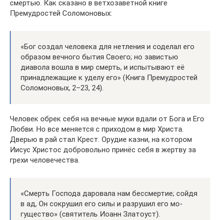
смертью. Как сказано в ветхозаветной книге
Премудростей Соломоновых:
«Бог создал человека для нетления и соделал его
образом вечного бытия Своего; но завистью
диавола вошла в мир смерть, и испытывают её
принадлежащие к уделу его» (Книга Премудростей
Соломоновых, 2–23, 24).
Человек обрек себя на вечные муки вдали от Бога и Его
Любви. Но все меняется с приходом в мир Христа.
Дверью в рай стал Крест. Орудие казни, на котором
Иисус Христос добровольно принёс себя в жертву за
грехи человечества.
«Смерть Гос­по­да да­рова­ла нам бес­смер­тие; сой­дя
в ад, Он сок­ру­шил его си­лы и раз­ру­шил его мо­
гущес­тво» (святитель Иоанн Златоуст).