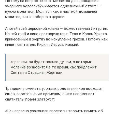
Потому на вопрос: «как отмечается день рождения
умершего человека?» имеется однозначный ответ —
нужно молиться. Молятся как в частной домашней
молитве, так и соборно в церкви.
Апогей всей церковной жизни — Божественная Литургия.
На ней хлеб и вино претворяются в Тело и Кровь Христа,
принесённые в жертву во искупление грехов. Потому, как
пишет святитель Кирилл Иерусалимский:
«превеликая будет польза душам, о которых
моление возносится в то время, как предлежит
Святая и Страшная Жертва».
Традиция поминать усопших родственников восходит
ещё к апостольским временам, о чем напоминает
святитель Иоанн Златоуст:
«Не напрасно узаконили апостолы творить память об