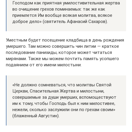
Господом как приятная умилостивительная жертва
во очищение грехов поминаемых: так же как
приемлется Им вообще всякая молитва, всякое
доброе дело» (святитель Афанасий Сахаров).
Уместным будет посещение кладбища в день рождения
умершего. Там можно совершить чин литии — краткое
последование панихиды, которое может читаться
мирянами. Также мы можем почтить память усопшего
подаянием от его имени милостыни.
«Не должно сомневаться, что молитвы Святой
Церкви, Спасительная Жертва и милостыни,
совершаемые за души умерших, вспомоществуют
им к тому, чтобы Господь был к ним милостивее,
нежели, сколько заслужили они по грехам своим»
(блаженный Августин).