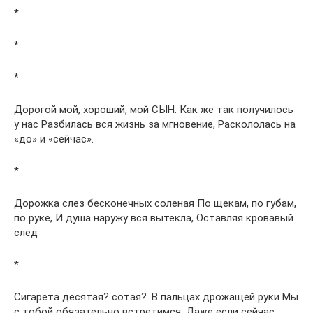
*
*
*
Дорогой мой, хороший, мой СЫН. Как же так получилось
у нас Разбилась вся жизнь за мгновение, Раскололась на
«до» и «сейчас».
*
Дорожка слез бесконечных соленая По щекам, по губам,
по руке, И душа наружу вся вытекла, Оставляя кровавый
след
*
Сигарета десятая? сотая?. В пальцах дрожащей руки Мы
с тобой обязательно встретимся, Даже если сейчас