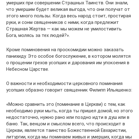
умерших при совершении Страшных Таинств. Они знали,
что умершим будет великая выгода, что они получат от
этого много пользы. Когда весь народ стоит, простирая
руки, и сонм священников с ними; когда предлежит
Страшная Жертва — как мы можем не умилостивить
Бога, молясь за тех людей?».
Кроме поминовения на проскомидии можно заказать
панихиду. Это особое богослужение, в котором молятся
о прощении грехов усопших и дарования им упокоения в
Небесном Царстве.
О важности и необходимости церковного поминания
усопших образно говорит священник Филипп Ильяшенко:
«Можно сравнить это (поминание в Церкви) с тем, как
необходимо руки мыть, когда ты пришел домой, но этого
недостаточно, нужно рано или поздно идти в душ или в
баню. Так, венцом и смыслом всего, что происходит в
Церкви, является таинство Божественной Евхаристии,
литургии, когда мы поминаем живых и умерших, когда мы