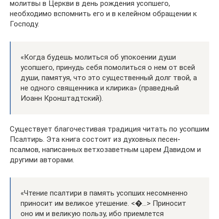
молитвы в Церкви в день рождения усопшего,
необходимо вспомнить его и в келейном обращении к
Господу.
«Когда будешь молиться об упокоении души
усопшего, принудь себя помолиться о нем от всей
души, памятуя, что это существенный долг твой, а
не одного священника и клирика» (праведный
Иоанн Кронштадтский).
Существует благочестивая традиция читать по усопшим
Псалтирь. Эта книга состоит из духовных песен-
псалмов, написанных ветхозаветным царем Давидом и
другими авторами.
«Чтение псалтири в память усопших несомненно
приносит им великое утешение. <�…> Приносит
оно им и великую пользу, ибо приемлется