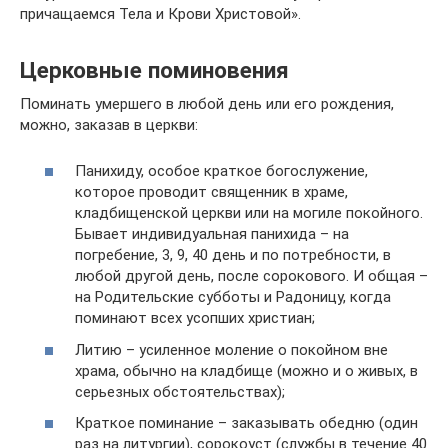
причащаемся Тела и Крови Христовой».
Церковные поминовения
Поминать умершего в любой день или его рождения,
можно, заказав в церкви:
Панихиду, особое краткое богослужение,
которое проводит священник в храме,
кладбищенской церкви или на могиле покойного.
Бывает индивидуальная панихида – на
погребение, 3, 9, 40 день и по потребности, в
любой другой день, после сорокового. И общая –
на Родительские субботы и Радоницу, когда
поминают всех усопших христиан;
Литию – усиленное моление о покойном вне
храма, обычно на кладбище (можно и о живых, в
серьезных обстоятельствах);
Краткое поминание – заказывать обедню (один
раз на литургии), сорокоуст (службы в течение 40