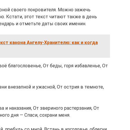
оной своего покровителя. Можно зажечь
но. Кстати, этот текст читают также в день
ендарь и отметьте даты своих именин.
кст канона Ангелу-Хранителю: как и когда
оё благословенье, От беды, горя избавленье, От
зни внезапной и ужасной, От острия в темноте,
ва и наказания, От звериного растерзания, От
рного дня — Спаси, сохрани меня.
й, пребудь со мной, Встань в изголовье, облегчи