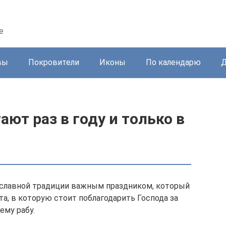
е
вы
Покровители
Иконы
По календарю
Д
ют раз в году и только в
ославной традиции важным праздником, который
та, в которую стоит поблагодарить Господа за
ему рабу.