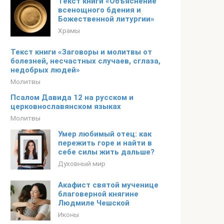
Текст книги «Объяснение
всенощного бдения и
Божественной литургии»
Храмы
Текст книги «Заговоры и молитвы от
болезней, несчастных случаев, сглаза,
недобрых людей»
Молитвы
Псалом Давида 12 на русском и
церковнославянском языках
Молитвы
Умер любимый отец: как
пережить горе и найти в
себе силы жить дальше?
Духовный мир
Акафист святой мученице
благоверной княгине
Людмиле Чешской
Иконы