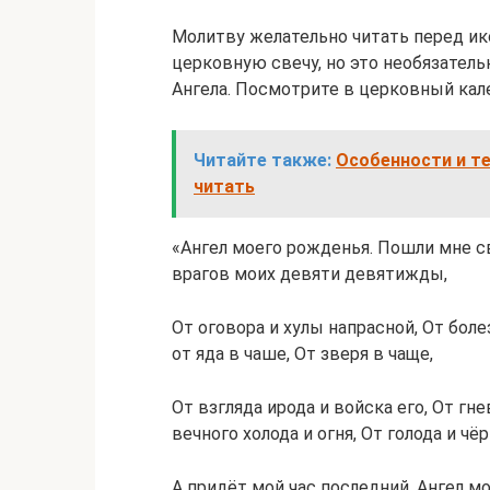
Молитву желательно читать перед ик
церковную свечу, но это необязатель
Ангела. Посмотрите в церковный кал
Читайте также:
Особенности и те
читать
«Ангел моего рожденья. Пошли мне св
врагов моих девяти девятижды,
От оговора и хулы напрасной, От боле
от яда в чаше, От зверя в чаще,
От взгляда ирода и войска его, От гне
вечного холода и огня, От голода и чё
А придёт мой час последний, Ангел мо