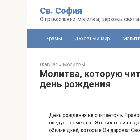
Перейти
Св. София
к
контенту
О православии: молитвы, церковь, святы
Храмы
Духовный мир
Молит
Главная
»
Молитвы
Молитва, которую чита
день рождения
День рождения не считается в Прав
следует отмечать. Это всего лишь да
обилие дней, которые Он даровал Сво