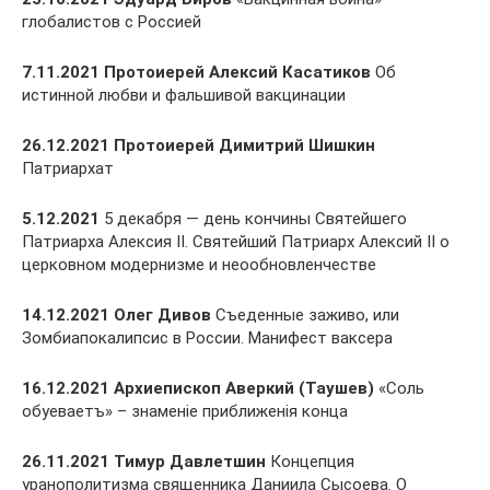
глобалистов с Россией
7.11.2021 Протоиерей Алексий Касатиков
Об
истинной любви и фальшивой вакцинации
26.12.2021 Протоиерей Димитрий Шишкин
Патриархат
5.12.2021
5 декабря — день кончины Святейшего
Патриарха Алексия II. Святейший Патриарх Алексий II о
церковном модернизме и неообновленчестве
14.12.2021 Олег Дивов
Съеденные заживо, или
Зомбиапокалипсис в России. Манифест ваксера
16.12.2021 Архиепископ Аверкий (Таушев)
«Соль
обуеваетъ» – знаменiе приближенiя конца
26.11.2021 Тимур Давлетшин
Концепция
уранополитизма священника Даниила Сысоева. О