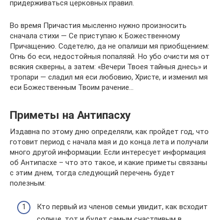
придерживаться церковных правил.
Во время Причастия мысленно нужно произносить
сначала стихи — Се приступаю к Божественному
Причащению. Содетелю, да не опалиши мя приобщением:
Огнь бо еси, недостойныя попаляяй. Но убо очисти мя от
всякия скверны, а затем: «Вечери Твоея тайныя днесь» и
тропари — сладил мя еси любовию, Христе, и изменил мя
еси Божественным Твоим рачение…
Приметы на Антипасху
Издавна по этому дню определяли, как пройдет год, что
готовит период с начала мая и до конца лета и получали
много другой информации. Если интересует информация
об Антипасхе – что это такое, и какие приметы связаны
с этим днем, тогда следующий перечень будет
полезным:
Кто первый из членов семьи увидит, как всходит
солнце, тот и будет самым счастливым в