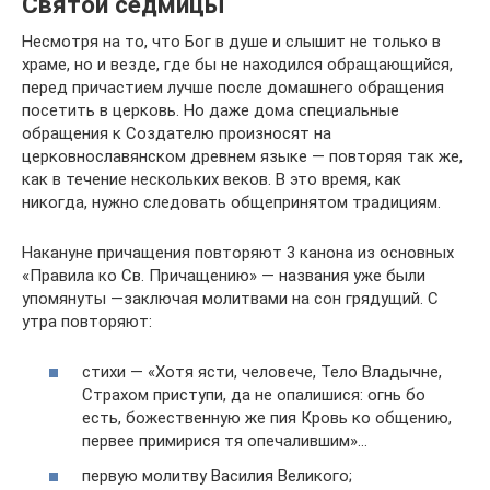
Святой седмицы
Несмотря на то, что Бог в душе и слышит не только в
храме, но и везде, где бы не находился обращающийся,
перед причастием лучше после домашнего обращения
посетить в церковь. Но даже дома специальные
обращения к Создателю произносят на
церковнославянском древнем языке — повторяя так же,
как в течение нескольких веков. В это время, как
никогда, нужно следовать общепринятом традициям.
Накануне причащения повторяют 3 канона из основных
«Правила ко Св. Причащению» — названия уже были
упомянуты —заключая молитвами на сон грядущий. С
утра повторяют:
стихи — «Хотя ясти, человече, Тело Владычне,
Страхом приступи, да не опалишися: огнь бо
есть, божественную же пия Кровь ко общению,
первее примирися тя опечалившим»…
первую молитву Василия Великого;