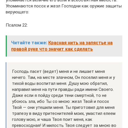
упоминается величие его воли и всеобъятная милость.
Упоминаются посох и жезл Господни как оружие защиты
верующего:
Псалом 22:
Читайте также:
Красная нить на запястье на
правой руке что значит как сделать
Господь пасет (ведет) меня и не лишает меня
ничего. Там, на месте злачном, Он поселил меня и у
тихой воды воспитал меня. Душу мою обратил,
направил меня на пути правды ради имени Своего.
Даже если я пойду среди тени смертной, то не
убоюсь зла, ибо Ты со мною: жезл Твой и посох
Твой — они утешили меня. Ты приготовил для меня
трапезу в виду притеснителей моих, умастил елеем
голову мою, и чаша Твоя поит меня, как
превосходная! И милость Твоя следует за мною во