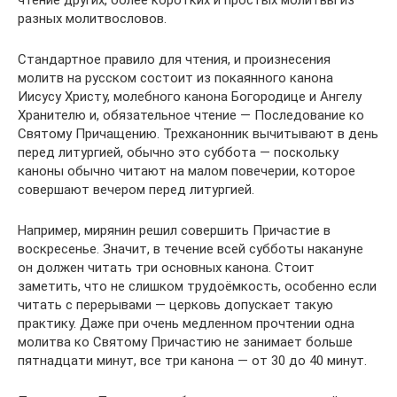
чтение других, более коротких и простых молитвы из
разных молитвословов.
Стандартное правило для чтения, и произнесения
молитв на русском состоит из покаянного канона
Иисусу Христу, молебного канона Богородице и Ангелу
Хранителю и, обязательное чтение — Последование ко
Святому Причащению. Трехканонник вычитывают в день
перед литургией, обычно это суббота — поскольку
каноны обычно читают на малом повечерии, которое
совершают вечером перед литургией.
Например, мирянин решил совершить Причастие в
воскресенье. Значит, в течение всей субботы накануне
он должен читать три основных канона. Стоит
заметить, что не слишком трудоёмкость, особенно если
читать с перерывами — церковь допускает такую
практику. Даже при очень медленном прочтении одна
молитва ко Святому Причастию не занимает больше
пятнадцати минут, все три канона — от 30 до 40 минут.