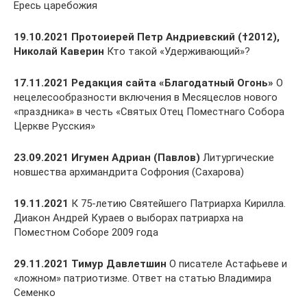
Ересь царебожия
19.10.2021 Протоиерей Петр Андриевский (†2012),
Николай Каверин
Кто такой «Удерживающий»?
17.11.2021 Редакция сайта «Благодатный Огонь»
О
нецелесообразности включения в Месяцеслов нового
«праздника» в честь «Святых Отец Поместнаго Собора
Церкве Русския»
23.09.2021 Игумен Адриан (Павлов)
Литургические
новшества архимандрита Софрония (Сахарова)
19.11.2021
К 75-летию Святейшего Патриарха Кирилла.
Диакон Андрей Кураев о выборах патриарха на
Поместном Соборе 2009 года
29.11.2021 Тимур Давлетшин
О писателе Астафьеве и
«ложном» патриотизме. Ответ на статью Владимира
Семенко