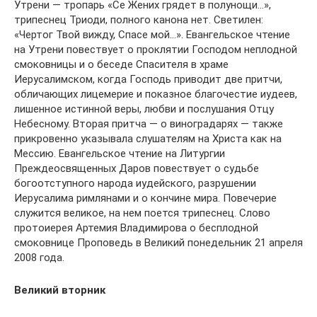
Утрени — тропарь «Се Жених грядет в полунощи…»,
трипеснец Триоди, полного канона нет. Светилен:
«Чертог Твой вижду, Спасе мой…». Евангельское чтение
на Утрени повествует о проклятии Господом неплодной
смоковницы и о беседе Спасителя в храме
Иерусалимском, когда Господь приводит две притчи,
обличающих лицемерие и показное благочестие иудеев,
лишенное истинной веры, любви и послушания Отцу
Небесному. Вторая притча — о виноградарях — также
прикровенно указывала слушателям на Христа как на
Мессию. Евангельское чтение на Литургии
Преждеосвященных Даров повествует о судьбе
богоотступного народа иудейского, разрушении
Иерусалима римлянами и о кончине мира. Повечерие
служится великое, на нем поется трипеснец. Слово
протоиерея Артемия Владимирова о бесплодной
смоковнице Проповедь в Великий понедельник 21 апреля
2008 года.
Великий вторник