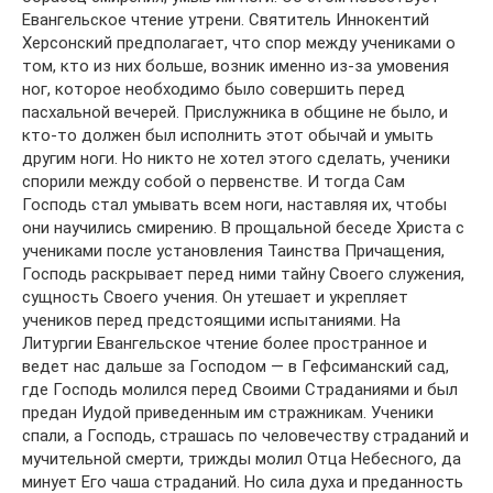
Евангельское чтение утрени. Святитель Иннокентий
Херсонский предполагает, что спор между учениками о
том, кто из них больше, возник именно из-за умовения
ног, которое необходимо было совершить перед
пасхальной вечерей. Прислужника в общине не было, и
кто-то должен был исполнить этот обычай и умыть
другим ноги. Но никто не хотел этого сделать, ученики
спорили между собой о первенстве. И тогда Сам
Господь стал умывать всем ноги, наставляя их, чтобы
они научились смирению. В прощальной беседе Христа с
учениками после установления Таинства Причащения,
Господь раскрывает перед ними тайну Своего служения,
сущность Своего учения. Он утешает и укрепляет
учеников перед предстоящими испытаниями. На
Литургии Евангельское чтение более пространное и
ведет нас дальше за Господом — в Гефсиманский сад,
где Господь молился перед Своими Страданиями и был
предан Иудой приведенным им стражникам. Ученики
спали, а Господь, страшась по человечеству страданий и
мучительной смерти, трижды молил Отца Небесного, да
минует Его чаша страданий. Но сила духа и преданность