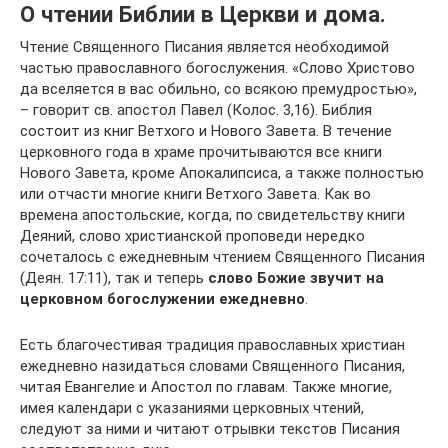
О чтении Библии в Церкви и дома.
Чтение Священного Писания является необходимой
частью православного богослужения. «Слово Христово
да вселяется в вас обильно, со всякою премудростью»,
– говорит св. апостол Павел (Колос. 3,16). Библия
состоит из книг Ветхого и Нового Завета. В течение
церковного года в храме прочитываются все книги
Нового Завета, кроме Апокалипсиса, а также полностью
или отчасти многие книги Ветхого Завета. Как во
времена апостольские, когда, по свидетельству книги
Деяний, слово христианской проповеди нередко
сочеталось с ежедневным чтением Священного Писания
(Деян. 17:11), так и теперь
слово Божие звучит на
церковном богослужении ежедневно
.
Есть благочестивая традиция православных христиан
ежедневно назидаться словами Священного Писания,
читая Евангелие и Апостол по главам. Также многие,
имея календари с указаниями церковных чтений,
следуют за ними и читают отрывки текстов Писания