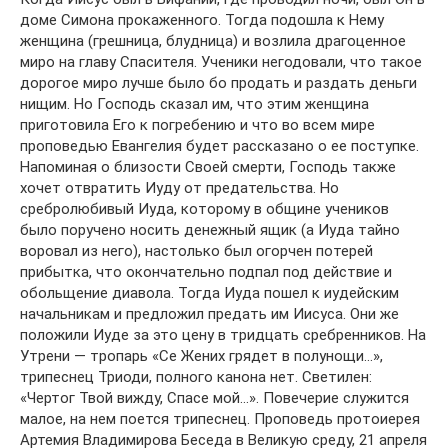
доме Симона прокаженного. Тогда подошла к Нему
женщина (грешница, блудница) и возлила драгоценное
миро на главу Спасителя. Ученики негодовали, что такое
дорогое миро лучше было бо продать и раздать деньги
нищим. Но Господь сказал им, что этим женщина
приготовила Его к погребению и что во всем мире
проповедью Евангелия будет рассказано о ее поступке.
Напоминая о близости Своей смерти, Господь также
хочет отвратить Иуду от предательства. Но
сребролюбивый Иуда, которому в общине учеников
было поручено носить денежный ящик (а Иуда тайно
воровал из него), настолько был огорчен потерей
прибытка, что окончательно подпал под действие и
обольщение диавола. Тогда Иуда пошел к иудейским
начальникам и предложил предать им Иисуса. Они же
положили Иуде за это цену в тридцать сребренников. На
Утрени — тропарь «Се Жених грядет в полунощи…»,
трипеснец Триоди, полного канона нет. Светилен:
«Чертог Твой вижду, Спасе мой…». Повечерие служится
малое, на нем поется трипеснец. Проповедь протоиерея
Артемия Владимирова Беседа в Великую среду, 21 апреля