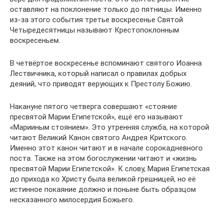
оставляют на поклонение только до пятницы. Именно
из-за этого события третье воскресенье Святой
Четыредесятницы называют Крестопоклонным
воскресеньем.
В четвёртое воскресенье вспоминают святого Иоанна
Лествичника, который написал о правилах добрых
деяний, что приводят верующих к Престолу Божию.
Накануне пятого четверга совершают «стояние
пресвятой Марии Египетской», ещё его называют
«Марииным стоянием». Это утренняя служба, на которой
читают Великий Канон святого Андрея Критского.
Именно этот канон читают и в начале сорокадневного
поста. Также на этом богослужении читают и «жизнь
пресвятой Марии Египетской». К слову, Мария Египетская
до прихода ко Христу была великой грешницей, но её
истинное покаяние должно и поныне быть образцом
несказанного милосердия Божьего.