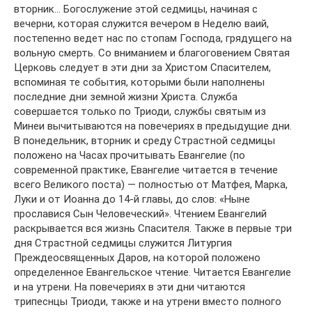
вторник… Богослужение этой седмицы, начиная с
вечерни, которая служится вечером в Неделю ваий,
постепенно ведет нас по стопам Господа, грядущего на
вольную смерть. Со вниманием и благоговением Святая
Церковь следует в эти дни за Христом Спасителем,
вспоминая те события, которыми были наполнены
последние дни земной жизни Христа. Служба
совершается только по Триоди, службы святым из
Минеи вычитываются на повечериях в предыдущие дни.
В понедельник, вторник и среду Страстной седмицы
положено на Часах прочитывать Евангелие (по
современной практике, Евангелие читается в течение
всего Великого поста) — полностью от Матфея, Марка,
Луки и от Иоанна до 14-й главы, до слов: «Ныне
прославися Сын Человеческий». Чтением Евангелий
раскрывается вся жизнь Спасителя. Также в первые три
дня Страстной седмицы служится Литургия
Преждеосвященных Даров, на которой положено
определенное Евангельское чтение. Читается Евангелие
и на утрени. На повечериях в эти дни читаются
трипеснцы Триоди, также и на утрени вместо полного