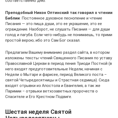
соответственно дню.
Преподобный Никон Оптинский так говорил о чтении
Библии
: Постоянное духовное песнопение и чтение
Писания — это пища души, это ее украшение, это ее
ограждение. Наоборот, не слушать Писания — для души
голод и пагуба. Если чего-нибудь не понимаешь, то прими
простой верою; ибо это Сам Бог сказал.
Предлагаем Вашему вниманию раздел сайта, в котором
изложены тексты чтений Священного Писания по уставу
Православной Церкви в период пения Триоди Постной (в
него входят предуготовительные Недели, начиная с
Недели о Мытаре и фарисее, период Великого поста –
святой Четыредесятницы и Страстная седмица). Сюда
входят отрывки из Апостола и Евангелия, а так же
Паримии – отрвыки ветхозаветных пророчеств о
Спасителе и Его Крестном Подвиге.
Шестая неделя Святой
Четыредесятницы