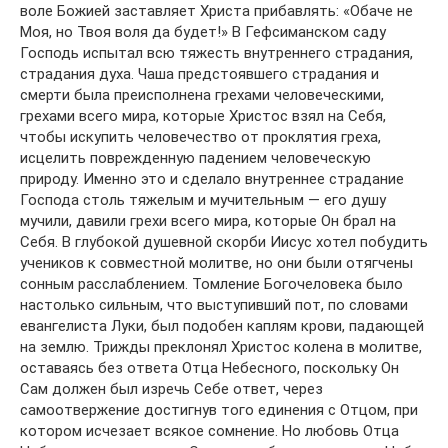
воле Божией заставляет Христа прибавлять: «Обаче не
Моя, но Твоя воля да будет!» В Гефсиманском саду
Господь испытал всю тяжесть внутреннего страдания,
страдания духа. Чаша предстоявшего страдания и
смерти была преисполнена грехами человеческими,
грехами всего мира, которые Христос взял на Себя,
чтобы искупить человечество от проклятия греха,
исцелить поврежденную падением человеческую
природу. Именно это и сделало внутреннее страдание
Господа столь тяжелым и мучительным — его душу
мучили, давили грехи всего мира, которые Он брал на
Себя. В глубокой душевной скорби Иисус хотел побудить
учеников к совместной молитве, но они были отягчены
сонным расслаблением. Томление Богочеловека было
настолько сильным, что выступивший пот, по словами
евангелиста Луки, был подобен каплям крови, падающей
на землю. Трижды преклонял Христос колена в молитве,
оставаясь без ответа Отца Небесного, поскольку Он
Сам должен был изречь Себе ответ, через
самоотвержение достигнув того единения с Отцом, при
котором исчезает всякое сомнение. Но любовь Отца