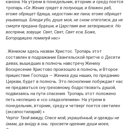
канона. На утрени в понедельник, вторник и среду поется
тропарь
«Се Жених грядет в полунощи, и блажен раб,
егоже обрящет бдяща, недостоин же паки, егоже обрящет
унывающа. Блюди убо, душе моя, не сном отяготися, да не
смерти предана будеши, и Царствия вне затворишися. Но
воспряни, зовущи: Свят, Свят, Свят еси, Боже,
Богородицею помилуй нас»
. Женихом здесь назван Христос. Тропарь этот
составлен в подражание Евангельской притче о Десяти
девах, вышедших в полночь навстречу Жениху.
Воскресение Христово произошло в полночь, и Второе
пришествие Господа — Жениха душ наших, по преданию
Церкви, будет в полночь. Это песнопение побуждает нас
не предаваться сну греховному, бодрствовать душой,
подвизаясь на пути спасения. Тропарь этот положено
петь неспешно и «со сладкопением». На утрени в
понедельник, вторник, среду и четверг поется светилен
(эксапостиларий) «
Чертог Твой вижду, Спасе мой, украшéнный, и одежды не
úмам, да внúду в онь: просвети одеяние души моея,