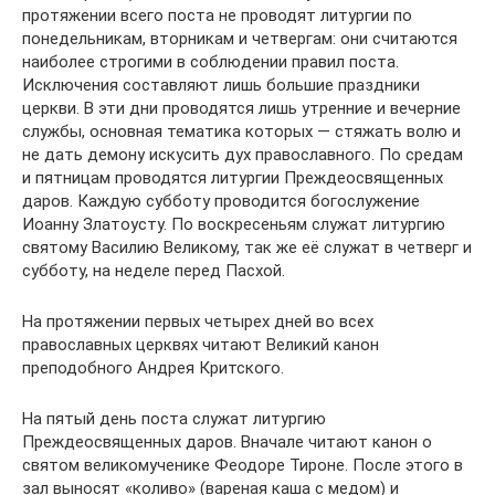
протяжении всего поста не проводят литургии по
понедельникам, вторникам и четвергам: они считаются
наиболее строгими в соблюдении правил поста.
Исключения составляют лишь большие праздники
церкви. В эти дни проводятся лишь утренние и вечерние
службы, основная тематика которых — стяжать волю и
не дать демону искусить дух православного. По средам
и пятницам проводятся литургии Преждеосвященных
даров. Каждую субботу проводится богослужение
Иоанну Златоусту. По воскресеньям служат литургию
святому Василию Великому, так же её служат в четверг и
субботу, на неделе перед Пасхой.
На протяжении первых четырех дней во всех
православных церквях читают Великий канон
преподобного Андрея Критского.
На пятый день поста служат литургию
Преждеосвященных даров. Вначале читают канон о
святом великомученике Феодоре Тироне. После этого в
зал выносят «коливо» (вареная каша с медом) и