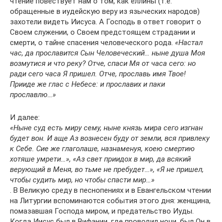
чтение повествует нам о том, как еллины (т.е.
обращенные в иудейскую веру из языческих народов)
захотели видеть Иисуса. А Господь в ответ говорит о
Своем служении, о Своем предстоящем страдании и
смерти, о тайне спасения человеческого рода.
«Настал
час, да прославится Сын Человеческий… ныне душа Моя
возмутися и что реку? Отче, спаси Мя от часа сего: но
ради сего часа Я пришел. Отче, прославь имя Твое!
Прииде же глас с Небесе: и прославих и паки
прославлю…»
И далее:
«Ныне суд есть миру сему, ныне князь мира сего изгнан
будет вон. И аще Аз вознесен буду от земли, вся привлеку
к Себе. Сие же глаголаше, назнаменуя, коею смертию
хотяше умрети…», «Аз свет приидох в мир, да всякий
верующий в Меня, во тьме не пребудет…», «Я не пришел,
чтобы судить мир, но чтобы спасти мир…»
. В Великую среду в песнопениях и в Евангельском чтении
на Литургии вспоминаются события этого дня: женщина,
помазавшая Господа миром, и предательство Иуды.
Когда Иисус был в Вифании, где проводил ночи, был Он в