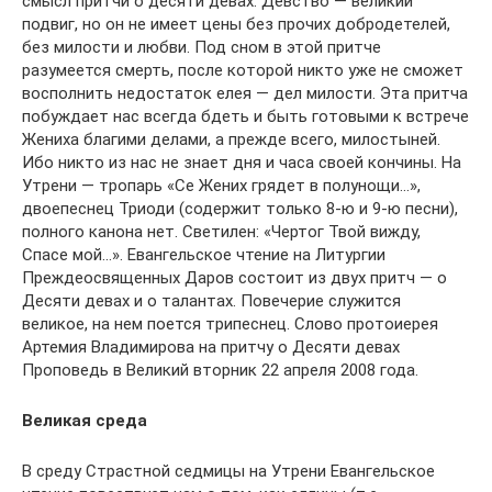
смысл притчи о десяти девах. Девство — великий
подвиг, но он не имеет цены без прочих добродетелей,
без милости и любви. Под сном в этой притче
разумеется смерть, после которой никто уже не сможет
восполнить недостаток елея — дел милости. Эта притча
побуждает нас всегда бдеть и быть готовыми к встрече
Жениха благими делами, а прежде всего, милостыней.
Ибо никто из нас не знает дня и часа своей кончины. На
Утрени — тропарь «Се Жених грядет в полунощи…»,
двоепеснец Триоди (содержит только 8-ю и 9-ю песни),
полного канона нет. Светилен: «Чертог Твой вижду,
Спасе мой…». Евангельское чтение на Литургии
Преждеосвященных Даров состоит из двух притч — о
Десяти девах и о талантах. Повечерие служится
великое, на нем поется трипеснец. Слово протоиерея
Артемия Владимирова на притчу о Десяти девах
Проповедь в Великий вторник 22 апреля 2008 года.
Великая среда
В среду Страстной седмицы на Утрени Евангельское