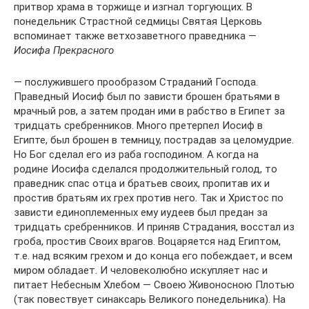
притвор храма в торжище и изгнал торгующих. В
понедельник Страстной седмицы Святая Церковь
вспоминает также ветхозаветного праведника —
Иосифа Прекрасного
— послужившего прообразом Страданий Господа.
Праведный Иосиф был по зависти брошен братьями в
мрачный ров, а затем продан ими в рабство в Египет за
тридцать сребренников. Много претерпел Иосиф в
Египте, был брошен в темницу, пострадав за целомудрие.
Но Бог сделал его из раба господином. А когда на
родине Иосифа сделался продолжительный голод, то
праведник спас отца и братьев своих, пропитав их и
простив братьям их грех против него. Так и Христос по
зависти единоплеменных ему иудеев был предан за
тридцать сребренников. И приняв Страдания, восстал из
гроба, простив Своих врагов. Воцаряется над Египтом,
т.е. над всяким грехом и до конца его побеждает, и всем
миром обладает. И человеколюбно искупляет нас и
питает Небесным Хлебом — Своею Живоносною Плотью
(так повествует синаксарь Великого понедельника). На