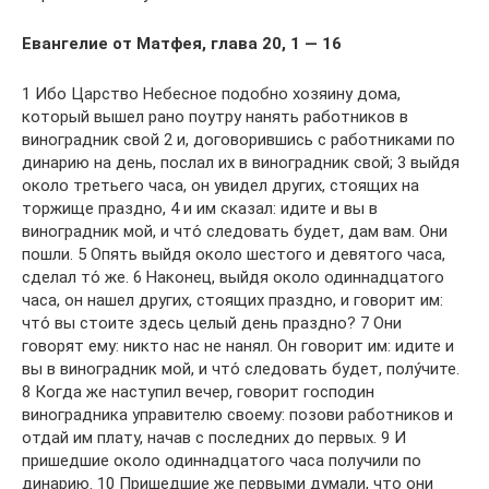
Евангелие от Матфея, глава 20, 1 — 16
1 Ибо Царство Небесное подобно хозяину дома,
который вышел рано поутру нанять работников в
виноградник свой 2 и, договорившись с работниками по
динарию на день, послал их в виноградник свой; 3 выйдя
около третьего часа, он увидел других, стоящих на
торжище праздно, 4 и им сказал: идите и вы в
виноградник мой, и что́ следовать будет, дам вам. Они
пошли. 5 Опять выйдя около шестого и девятого часа,
сделал то́ же. 6 Наконец, выйдя около одиннадцатого
часа, он нашел других, стоящих праздно, и говорит им:
что́ вы стоите здесь целый день праздно? 7 Они
говорят ему: никто нас не нанял. Он говорит им: идите и
вы в виноградник мой, и что́ следовать будет, полу́чите.
8 Когда же наступил вечер, говорит господин
виноградника управителю своему: позови работников и
отдай им плату, начав с последних до первых. 9 И
пришедшие около одиннадцатого часа получили по
динарию. 10 Пришедшие же первыми думали, что они