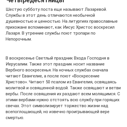
Шестую субботу поста еще называют Лазаревой.
Службы в этот день отличаются необычной
душевностью и ценностью. На литургиях православные
прихожане вспоминают, как Иисус Христос воскресил
Лазаря. В утренние службы поют тропари по
Непорочным.
В воскресенье Светлый праздник Входа Господня в
Иерусалим. Также этот праздник носит название
Вербного воскресенья. На ночных службах сначала
читают Евангелие, а после поют «Воскресение
Христово». Читают 50 псалом из Евангелия, освящаясь
молитвой и освященной водой. Также освящают и ветви
вербы. После освящения их раздают всем молящимся. С
этими вербами нужно отстоять всю службу при горящих
свечах. Этот символизирует торжество жизни над
всепоглощающей, но извечно проигрывающей вере
смертью.