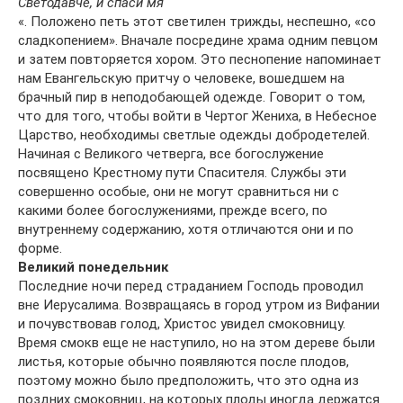
Светодавче, и спаси мя
«. Положено петь этот светилен трижды, неспешно, «со
сладкопением». Вначале посредине храма одним певцом
и затем повторяется хором. Это песнопение напоминает
нам Евангельскую притчу о человеке, вошедшем на
брачный пир в неподобающей одежде. Говорит о том,
что для того, чтобы войти в Чертог Жениха, в Небесное
Царство, необходимы светлые одежды добродетелей.
Начиная с Великого четверга, все богослужение
посвящено Крестному пути Спасителя. Службы эти
совершенно особые, они не могут сравниться ни с
какими более богослужениями, прежде всего, по
внутреннему содержанию, хотя отличаются они и по
форме.
Великий понедельник
Последние ночи перед страданием Господь проводил
вне Иерусалима. Возвращаясь в город утром из Вифании
и почувствовав голод, Христос увидел смоковницу.
Время смокв еще не наступило, но на этом дереве были
листья, которые обычно появляются после плодов,
поэтому можно было предположить, что это одна из
поздних смоковниц, на которых плоды иногда держатся