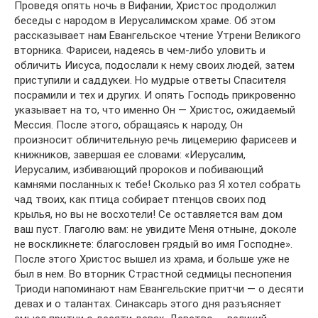
Проведя опять ночь в Вифании, Христос продолжил
беседы с народом в Иерусалимском храме. Об этом
рассказывает нам Евангельское чтение Утрени Великого
вторника. Фарисеи, надеясь в чем-либо уловить и
обличить Иисуса, подослали к нему своих людей, затем
приступили и саддукеи. Но мудрые ответы Спасителя
посрамили и тех и других. И опять Господь прикровенно
указывает на то, что именно Он — Христос, ожидаемый
Мессия. После этого, обращаясь к народу, Он
произносит обличительную речь лицемерию фарисеев и
книжников, завершая ее словами: «Иерусалим,
Иерусалим, избивающий пророков и побивающий
камнями посланных к тебе! Сколько раз Я хотел собрать
чад твоих, как птица собирает птенцов своих под
крылья, но вы не восхотели! Се оставляется вам дом
ваш пуст. Глаголю вам: не увидите Меня отныне, доколе
не воскликнете: благословен грядый во имя Господне».
После этого Христос вышел из храма, и больше уже не
был в нем. Во вторник Страстной седмицы песнопения
Триоди напоминают нам Евангельские притчи — о десяти
девах и о талантах. Синаксарь этого дня разъясняет