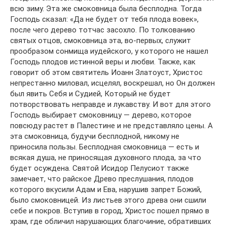
всю зиму. Эта же смоковница была бесплодна. Тогда
Господь сказал: «Да не будет от тебя плода вовек»,
после чего дерево тотчас засохло. По толкованию
святых отцов, смоковница эта, во-первых, служит
прообразом сонмища иудейского, у которого не нашел
Господь плодов истинной веры и любви. Также, как
говорит об этом святитель Иоанн Златоуст, Христос
непрестанно миловал, исцелял, воскрешал, но Он должен
был явить Себя и Судией, Который не будет
потворствовать неправде и лукавству. И вот для этого
Господь выбирает смоковницу — дерево, которое
повсюду растет в Палестине и не представляло цены. А
эта смоковница, будучи бесплодной, никому не
приносила пользы. Бесплодная смоковница — есть и
всякая душа, не приносящая духовного плода, за что
будет осуждена. Святой Исидор Пелусиот также
замечает, что райское Древо преслушания, плодов
которого вкусили Адам и Ева, нарушив запрет Божий,
было смоковницей. Из листьев этого древа они сшили
себе и покров. Вступив в город, Христос пошел прямо в
храм, где обличил нарушающих благочиние, обративших