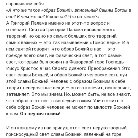
спрашиваем себя:
«А что же такое «образ Божий», вписанный Самим Богом в
нас? В чем же он? Каков он? Что он такое?»
А Григорий Палама именно на этот-то вопрос и
отвечает. Святой Григорий Палама написал много
творений, но одно из самых больших его творений,
самых важных — это так называемый «Томос веры». И в
нем святой говорит, что образ Божий в нас — это
прежде всего свет, не физический свет, а тот самый
свет, которым был осиян на Фаворской горе Господь
Иисус Христос в час Своего дивного Преображения. Это
свет славы Божьей, и образ Божий в человеке есть луч
этой славы Божьей. Человек с образом Божиим в себе
творит невероятные вещи — он его калечит, оскверняет,
затемняет. Это мы знаем. Но, может быть, не все знают,
что образ этот все-таки неуничтожим. Уничтожить в
себе образ Божий человек не может по милости Божией
к нам.
Он неуничтожим!
И он каждому из нас присущ этот свет нерукотворный,
присносущный свет славы Божией, явленный на горе