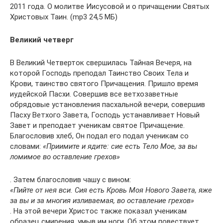
2011 года. О молитве Иисусовой и о причащении Святых
Христовых Таин. (mp3 24,5 МБ)
Великий четверг
В Великий Четверток свершилась Тайная Вечеря, на
которой Господь преподал Таинство Своих Тела и
Крови, таинство святого Причащения. Пришло время
иудейской Пасхи. Совершив все ветхозаветные
обрядовые установления пасхальной вечери, совершив
Пасху Ветхого Завета, Господь устанавливает Новый
Завет и преподает ученикам святое Причащение.
Благословив хлеб, Он подал его подал ученикам со
словами:
«Приимите и ядите: сие есть Тело Мое, за вы
ломимое во оставление грехов»
. Затем благословив чашу с вином:
«Пийте от нея вси. Сия есть Кровь Моя Нового Завета, яже
за вы и за многия изливаемая, во оставление грехов»
. На этой вечери Христос также показал ученикам
образец смирения, умыв им ноги. Об этом повествует