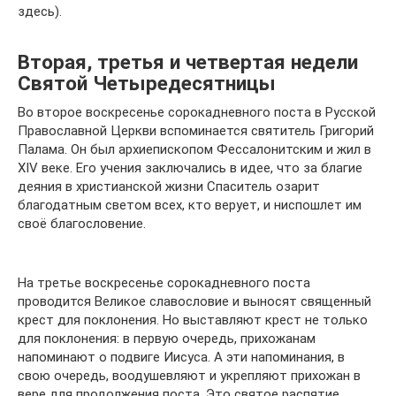
здесь).
Вторая, третья и четвертая недели
Святой Четыредесятницы
Во второе воскресенье сорокадневного поста в Русской
Православной Церкви вспоминается святитель Григорий
Палама. Он был архиепископом Фессалонитским и жил в
XIV веке. Его учения заключались в идее, что за благие
деяния в христианской жизни Спаситель озарит
благодатным светом всех, кто верует, и ниспошлет им
своё благословение.
На третье воскресенье сорокадневного поста
проводится Великое славословие и выносят священный
крест для поклонения. Но выставляют крест не только
для поклонения: в первую очередь, прихожанам
напоминают о подвиге Иисуса. А эти напоминания, в
свою очередь, воодушевляют и укрепляют прихожан в
вере для продолжения поста. Это святое распятие