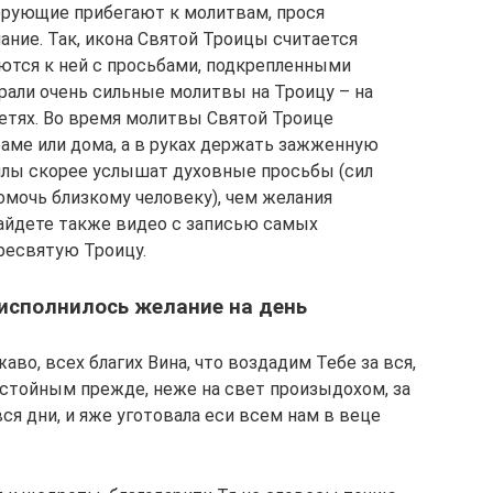
ерующие прибегают к молитвам, прося
ние. Так, икона Святой Троицы считается
ются к ней с просьбами, подкрепленными
али очень сильные молитвы на Троицу – на
детях. Во время молитвы Святой Троице
раме или дома, а в руках держать зажженную
илы скорее услышат духовные просьбы (сил
помочь близкому человеку), чем желания
найдете также видео с записью самых
ресвятую Троицу.
исполнилось желание на день
во, всех благих Вина, что воздадим Тебе за вся,
стойным прежде, неже на свет произыдохом, за
ся дни, и яже уготовала еси всем нам в веце