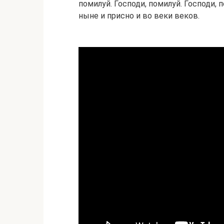
помилуй. Господи, помилуй. Господи, 
ныне и присно и во веки веков.