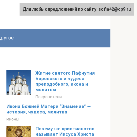
Для любых предложений по сайту: sofia42@cp9.ru
ругое
Житие святого Пафнутия
Боровского и чудеса
преподобного, икона и
молитвы
Покровители
Икона Божией Матери “Знамение” —
история, чудеса, молитва
Иконы
Почему же христианство
называет Иисуса Христа