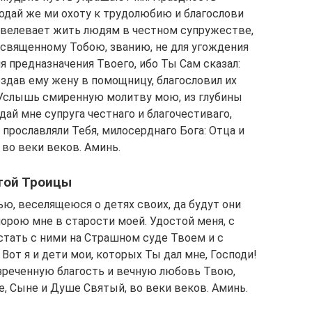
подай же ми охоту к трудолюбию и благослови
овелевает жить людям в честном супружестве,
 освященному Тобою, званию, не для угождения
 предназначения Твоего, ибо Ты Сам сказал:
здав ему жену в помощницу, благословил их
 Услышь смиренную молитву мою, из глубины
ай мне супруга честнаго и благочестиваго,
 прославляли Тебя, милосерднаго Бога: Отца и
 во веки веков. Аминь.
той Троицы
ю, веселящеюся о детях своих, да будут они
орою мне в старости моей. Удостой меня, с
стать с ними на Страшном суде Твоем и с
от я и дети мои, которых Ты дал мне, Господи!
изреченную благость и вечную любовь Твою,
, Сыне и Душе Святый, во веки веков. Аминь.