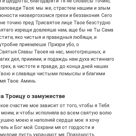
я и щедроты, благодарити Тя не словесы точию,
 заповеди Твоя: мы же, страстем нашим и злым
юности низвергохомся грехи и беззакония. Сего
 не точию пред Трисвятое лице Твое безстудно
вятаго изрещи довлеяше нам, аще бы не Ты Сама
естити, яко чистыя и праведныя любящи, и
тробне приемлеши. Призри убо, о
вятыя Славы Твоея на нас, многогрешных, и
агих дел, прииими; и подаждь нам духа истиннаго
грех, в чистоте и правде, до конца дней наших
Твою и славяще чистыми помыслы и благими
мя Твое. Аминь.
а Троицу о замужестве
икое счастие мое зависит от того, чтобы я Тебя
моим, и чтобы исполняла во всем святую волю
душею моею и наполняй сердце мое: я хочу
ель и Бог мой. Сохрани мя от гордости и
омудрие пусть украшают мя. Праздность