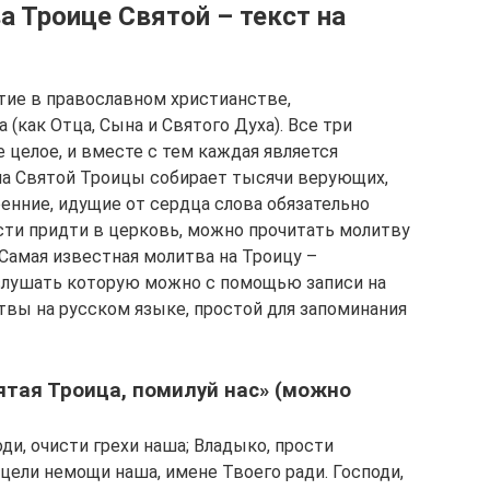
 Троице Святой – текст на
тие в православном христианстве,
как Отца, Сына и Святого Духа). Все три
 целое, и вместе с тем каждая является
она Святой Троицы собирает тысячи верующих,
нние, идущие от сердца слова обязательно
ти придти в церковь, можно прочитать молитву
Самая известная молитва на Троицу –
ослушать которую можно с помощью записи на
твы на русском языке, простой для запоминания
ятая Троица, помилуй нас» (можно
ди, очисти грехи наша; Владыко, прости
сцели немощи наша, имене Твоего ради. Господи,