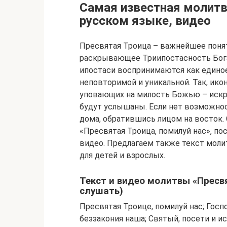
Самая известная молитва
русском языке, видео
Пресвятая Троица – важнейшее поня
раскрывающее Триипостасность Бога (
ипостаси воспринимаются как единое
неповторимой и уникальной. Так, ик
уповающих на милость Божью – искре
будут услышаны. Если нет возможнос
дома, обратившись лицом на восток. 
«Пресвятая Троица, помилуй нас», п
видео. Предлагаем также текст моли
для детей и взрослых.
Текст и видео молитвы «Пресв
слушать)
Пресвятая Троице, помилуй нас; Госпо
беззакония наша; Святый, посети и и