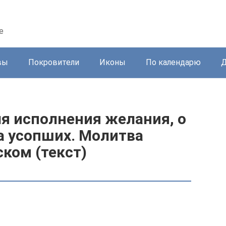
е
вы
Покровители
Иконы
По календарю
Д
я исполнения желания, о
за усопших. Молитва
ском (текст)