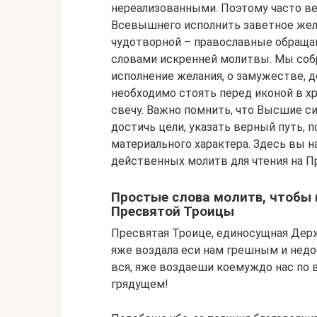
нереализованными. Поэтому часто в
Всевышнего исполнить заветное жела
чудотворной – православные обраща
словами искренней молитвы. Мы собр
исполнение желания, о замужестве, 
необходимо стоять перед иконой в х
свечу. Важно помнить, что Высшие с
достичь цели, указать верный путь, 
материального характера. Здесь вы 
действенных молитв для чтения на П
Простые слова молитв, чтобы 
Пресвятой Троицы
Пресвятая Троице, единосущная Держа
яже воздала еси нам грешным и недо
вся, яже воздаеши коемуждо нас по в
грядущем!