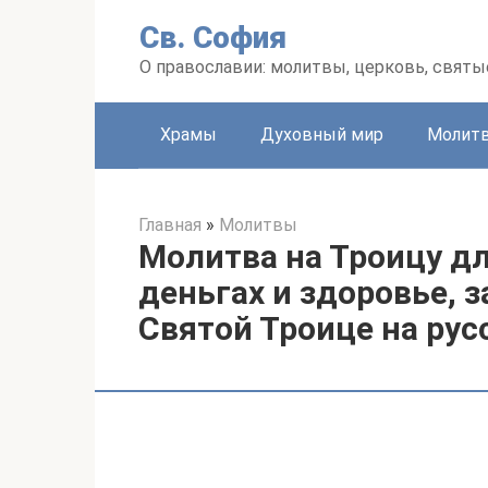
Перейти
Св. София
к
контенту
О православии: молитвы, церковь, святы
Храмы
Духовный мир
Молит
Главная
»
Молитвы
Молитва на Троицу дл
деньгах и здоровье, 
Святой Троице на рус