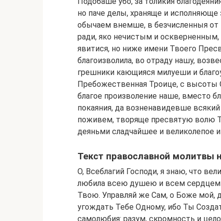
Подобаше убо, за толикия благодеяни
но паче делы, храняще и исполняюще
обычаем внемше, в безчисленныя от 
ради, яко нечистым и оскверненным,
явитися, но ниже имени Твоего Прес
благоизволила, во отраду нашу, возв
грешники кающияся милуеши и благоу
Пребожественная Троице, с высоты С
благое произволение наше, вместо бл
покаяния, да возненавидевше всякий 
поживем, творяще пресвятую волю 
деяньми сладчайшее и великолепое и
Текст православной молитвы н
О, Всеблагий Господи, я знаю, что вел
любила всею душею и всем сердцем 
Твою. Управляй же Сам, о Боже мой, 
угождать Тебе Одному, ибо Ты Создат
самолюбия: разум, скромность и цел