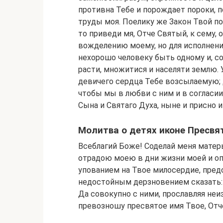
противна Тебе и порождает пороки, 
труды моя. Поелику же Закон Твой п
то приведи мя, Отче Святый, к сему,
вожделению моему, но для исполнения
нехорошо человеку быть одному и, со
расти, множитися и населяти землю.
девичего сердца Тебе возсылаемую; д
чтобы мы в любви с ним и в согласии
Сына и Святаго Духа, ныне и присно и
Молитва о детях иконе Пресвя
Всеблагий Боже! Соделай меня матерь
отрадою моею в дни жизни моей и оп
упованием на Твое милосердие, пред
недостойным дерзновением сказать: В
Да совокупно с ними, прославляя не
превозношу пресвятое имя Твое, Отче