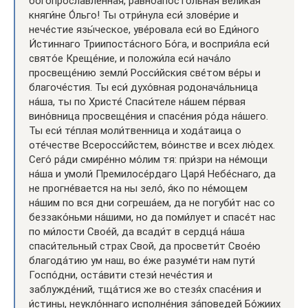
богопросла́вленная, равноапо́стольная вели́кая
княги́не О́льго! Ты отри́нула еси́ злове́рие и
нече́стие язы́ческое, уве́ровала еси́ во Еди́ного
И́стиннаго Триипоста́сного Бо́га, и восприя́ла еси́
свято́е Креще́ние, и положи́ла еси́ нача́ло
просвеще́нию земли́ Росси́йския све́том ве́ры и
благоче́стия. Ты еси́ духо́вная родонача́льница
на́ша, ты по Христе́ Спаси́теле на́шем пе́рвая
вино́вница просвеще́ния и спасе́ния ро́да на́шего.
Ты еси́ те́плая моли́твенница и хода́таица о
оте́честве Всеросси́йстем, во́инстве и всех лю́дех.
Сего́ ра́ди смире́нно мо́лим тя: при́зри на не́мощи
на́ша и умоли́ Премилосе́рдаго Царя́ Небе́снаго, да
не прогне­́вается на ны зело́, я́ко по не́мощем
на́шим по вся дни согреша́ем, да не погуби́т нас со
беззако́ньми на́шими, но да поми́лует и спасе́т нас
по ми́лости Свое́й, да всади́т в сердца́ на́ша
спаси́тельный страх Свой, да просвети́т Свое́ю
благода́тию ум наш, во е́же разуме́ти нам пути́
Госпо́дни, оста́вити стези́ нече́стия и
заблужде́ний, тща́тися же во стезя́х спасе́ния и
и́стины, неукло́ннаго исполне́ния за́поведей Бо́жиих