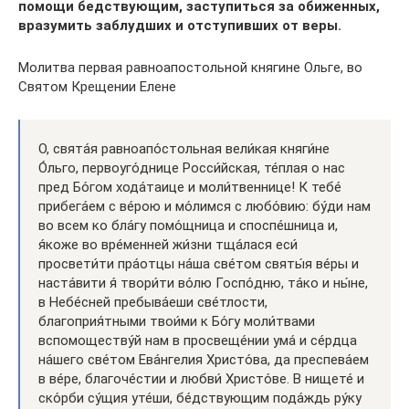
помощи бедствующим, заступиться за обиженных,
вразумить заблудших и отступивших от веры.
Молитва первая равноапостольной княгине Ольге, во
Святом Крещении Елене
О, свята́я равноапо́стольная вели́кая княги́не
О́льго, первоуго́днице Росси́йская, те́плая о нас
пред Бо́гом хода́таице и моли́твеннице! К тебе́
прибега́ем с ве́рою и мо́лимся с любо́вию: бу́ди нам
во всем ко бла́гу помо́щница и споспе́шница и,
я́коже во вре́менней жи́зни тща́лася еси́
просвети́ти пра́отцы на́ша све́том святы́я ве́ры и
наста́вити я́ твори́ти во́лю Госпо́дню, та́ко и ны́не,
в Небе́сней пребыва́еши све́тлости,
благоприя́тными твои́ми к Бо́гу моли́твами
вспомоществу́й нам в просвеще́нии ума́ и се́рдца
на́шего све́том Ева́нгелия Христо́ва, да преспева́ем
в ве́ре, благоче́стии и любви́ Христо́ве. В нищете́ и
ско́рби су́щия уте́ши, бе́дствующим пода́ждь ру́ку