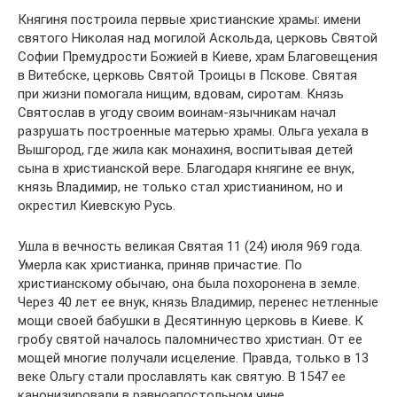
Княгиня построила первые христианские храмы: имени
святого Николая над могилой Аскольда, церковь Святой
Софии Премудрости Божией в Киеве, храм Благовещения
в Витебске, церковь Святой Троицы в Пскове. Святая
при жизни помогала нищим, вдовам, сиротам. Князь
Святослав в угоду своим воинам-язычникам начал
разрушать построенные матерью храмы. Ольга уехала в
Вышгород, где жила как монахиня, воспитывая детей
сына в христианской вере. Благодаря княгине ее внук,
князь Владимир, не только стал христианином, но и
окрестил Киевскую Русь.
Ушла в вечность великая Святая 11 (24) июля 969 года.
Умерла как христианка, приняв причастие. По
христианскому обычаю, она была похоронена в земле.
Через 40 лет ее внук, князь Владимир, перенес нетленные
мощи своей бабушки в Десятинную церковь в Киеве. К
гробу святой началось паломничество христиан. От ее
мощей многие получали исцеление. Правда, только в 13
веке Ольгу стали прославлять как святую. В 1547 ее
канонизировали в равноапостольном чине.