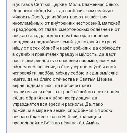
и уста́вов Святы́я Це́ркве. Моли́, блаже́нная О́льго,
Челове­колю́бца Бо́га, да проба́вит нам вели́кую
ми́лость Свою́, да изба́вит нас от наше́ствия
иноплеме́нных, от вну́тренних нестрое́ний, мятеже́й
и раздо́ров, от гла́да, смертоно́сных боле́зней и от
вся́каго зла, да пода́ст нам благорастворе́ние
возду́ха и плодоно́сие земли́, да сохрани́т страну́
на́шу от всех ко́зней и наве́т вра́жиих, да соблюде́т
в судия́х и прави́телех пра́вду и ми́лость, да даст
па́стырем ре́вность о спасе́нии пасо́мых, всем же
лю́дем споспеше́ние, о е́же усе́рдно слу́жбы своя́
исправля́ти, любо́вь ме́жду собо́ю и единомы́слие
име́ти, да на бла́го оте́чества и Святы́я Це́ркве
ве́рне подвиза́тися, да воссия́ет свет
спаси́тельныя ве́ры в стране́ на́шей во всех конце́х
ея́, да обратя́тся к ве́ре неве́рующии, да
упраздня́тся вся е́реси и раско́лы. Да, та́ко
пожи́вши в ми́ре на земли́, сподо́бимся с тобо́ю
ве́чнаго блаже́нства на Небеси́, хва́ляще и
превознося́ще Бо́га во ве́ки веко́в. Ами́нь.