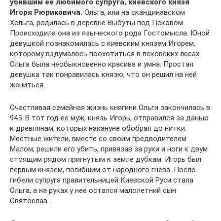
убившим ее любимого супруга, киевского князя
Игоря Рюриковича.
Ольга, или на скандинавском
Хельга, родилась в деревне Выбуты под Псковом.
Происходила она из языческого рода Гостомысла. Юной
девушкой познакомилась с киевским князем Игорем,
которому вздумалось поохотиться в псковских лесах.
Ольга была необыкновенно красива и умна. Простая
девушка так понравилась князю, что он решил на ней
жениться.
Счастливая семейная жизнь княгини Ольги закончилась в
945. В тот год ее муж, князь Игорь, отправился за данью
к древлянам, которых накануне обобрал до нитки.
Местные жители, вместе со своим предводителем
Малом, решили его убить, привязав за руки и ноги к двум
стоящим рядом пригнутым к земле дубкам. Игорь был
первым князем, погибшим от народного гнева. После
гибели супруга правительницей Киевской Руси стала
Ольга, а на руках у нее остался малолетний сын
Святослав.