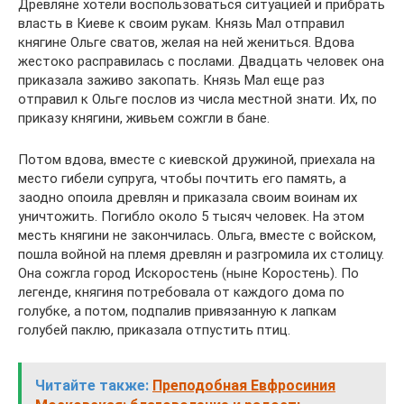
Древляне хотели воспользоваться ситуацией и прибрать
власть в Киеве к своим рукам. Князь Мал отправил
княгине Ольге сватов, желая на ней жениться. Вдова
жестоко расправилась с послами. Двадцать человек она
приказала заживо закопать. Князь Мал еще раз
отправил к Ольге послов из числа местной знати. Их, по
приказу княгини, живьем сожгли в бане.
Потом вдова, вместе с киевской дружиной, приехала на
место гибели супруга, чтобы почтить его память, а
заодно опоила древлян и приказала своим воинам их
уничтожить. Погибло около 5 тысяч человек. На этом
месть княгини не закончилась. Ольга, вместе с войском,
пошла войной на племя древлян и разгромила их столицу.
Она сожгла город Искоростень (ныне Коростень). По
легенде, княгиня потребовала от каждого дома по
голубке, а потом, подпалив привязанную к лапкам
голубей паклю, приказала отпустить птиц.
Читайте также:
Преподобная Евфросиния