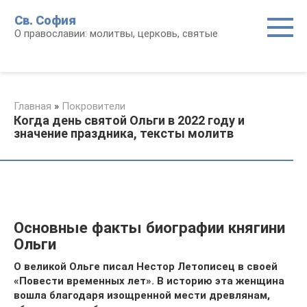
Перейти
Св. София
к
О православии: молитвы, церковь, святые
контенту
Главная
»
Покровители
Когда день святой Ольги в 2022 году и
значение праздника, тексты молитв
Основные факты биографии княгини
Ольги
О великой Ольге писал Нестор Летописец в своей
«Повести временных лет». В историю эта женщина
вошла благодаря изощренной мести древлянам,