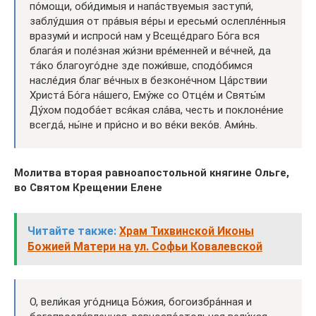
по́мощи, оби́димыя и напа́ствуемыя заступи́,
заблу́дшия от пра́выя ве́ры и ересьми́ ослепле́нныя
вразуми́ и испроси́ нам у Всеще́драго Бо́га вся
блага́я и поле́зная жи́зни вре́менней и ве́чней, да
та́ко благоуго́дне зде пожи́вше, сподо́бимся
насле́дия благ ве́чных в безконе́чном Ца́рствии
Христа́ Бо́га на́шего, Ему́же со Отце́м и Святы́м
Ду́хом подоба́ет вся́кая сла́ва, честь и поклоне́ние
всегда́, ны́не и при́сно и во ве́ки веко́в. Ами́нь.
Молитва вторая равноапостольной княгине Ольге,
во Святом Крещении Елене
Читайте также:
Храм Тихвинской Иконы
Божией Матери на ул. Софьи Ковалевской
О, вели́кая уго́дница Бо́жия, богоизбра́нная и