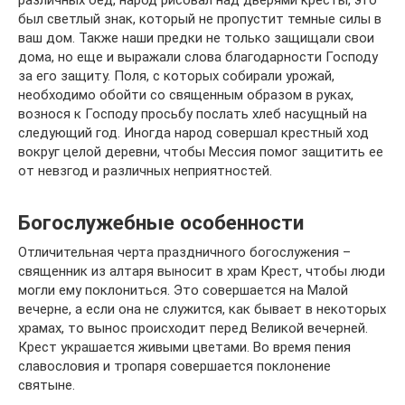
различных бед, народ рисовал над дверями кресты, это
был светлый знак, который не пропустит темные силы в
ваш дом. Также наши предки не только защищали свои
дома, но еще и выражали слова благодарности Господу
за его защиту. Поля, с которых собирали урожай,
необходимо обойти со священным образом в руках,
вознося к Господу просьбу послать хлеб насущный на
следующий год. Иногда народ совершал крестный ход
вокруг целой деревни, чтобы Мессия помог защитить ее
от невзгод и различных неприятностей.
Богослужебные особенности
Отличительная черта праздничного богослужения –
священник из алтаря выносит в храм Крест, чтобы люди
могли ему поклониться. Это совершается на Малой
вечерне, а если она не служится, как бывает в некоторых
храмах, то вынос происходит перед Великой вечерней.
Крест украшается живыми цветами. Во время пения
славословия и тропаря совершается поклонение
святыне.