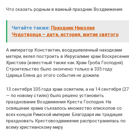
Что сказать родным в важный праздник Воздвижения
Читайте также:
Праздник Николая
Чудотворца – дата, история, житие святого
А император Константин, воодушевленный находками
матери, велел построить в Иерусалиме храм Воскресения
Христова (известный также как Храм Гроба Господня).
Строительство было окончено только в 335 году.
Царица Елена до этого события не дожила.
13 сентября 335 года храм освятили, а на 14 сентября (27
— по новому стилю) было решено установить
празднование Воздвижения Креста Господня. На
освящение храма съехалось множество епископов со
всех концов Римской империи. Благодаря им традиция
праздновать Крестовоздвижение распространилась по
всему христианскому миру.