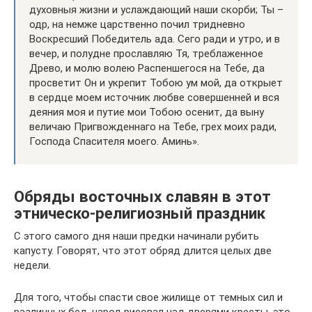
духовныя жизни и услаждающий наши скорби; Ты –
одр, на немже царственно почил тридневно
Воскресший Победитель ада. Сего ради и утро, и в
вечер, и полудне прославляю Тя, треблаженное
Древо, и молю волею Распеншегося на Тебе, да
просветит Он и укрепит Тобою ум мой, да открыет
в сердце моем источник любве совершенней и вся
деяния моя и путие мои Тобою осенит, да выну
величаю Пригвожденнаго на Тебе, грех моих ради,
Господа Спасителя моего. Аминь».
Обряды восточных славян в этот
этническо-религиозный праздник
С этого самого дня наши предки начинали рубить
капусту. Говорят, что этот обряд длится целых две
недели.
Для того, чтобы спасти свое жилище от темных сил и