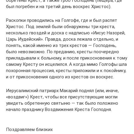
обретены Крест, а также Гроб Господень (пещера, где
был погребен и на третий день воскрес Христос).
Раскопки проводились на Голгофе, где и был распят
Христос. Под землей были обнаружены три креста,
несколько гвоздей и доска с надписью «Иисус Назорей,
Царь Иудейский». Правда, доска лежала отдельно, и
понять, какой именно из трех крестов — Господень,
было невозможно. По преданию, кресты поочередно
прикладывали к больному, и после прикосновения к тому
самому Кресту он исцелился. А когда мимо Голгофы шла
похоронная процессия, кресты приложили и к покойнику,
и от прикосновения одного из крестов он воскрес.
Иерусалимский патриарх Макарий поднял (или, иначе,
«воздвиг») Крест, чтобы все присутствующие могли
увидеть обретенную святыню — так было положено
начало празднику Воздвижения Креста Господня.
Поздравляем близких