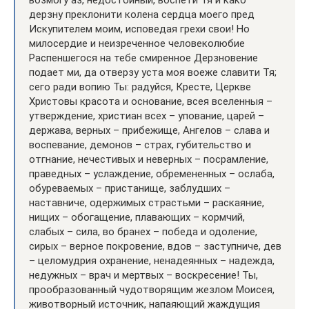
возмогу аз, недостойный, воспети Тя и како
дерзну преклонити колена сердца моего пред
Искупителем моим, исповедая грехи свои! Но
милосердие и неизреченное человеколюбие
Распеншегося на тебе смиренное Дерзновение
подает ми, да отверзу уста моя воеже славити Тя;
сего ради вопию Ты: радуйся, Кресте, Церкве
Христовы красота и основание, всея вселенныя –
утверждение, христиан всех – упование, царей –
держава, верных – прибежище, Ангелов – слава и
воспевание, демонов – страх, губительство и
отгнание, нечестивых и неверных – посрамление,
праведных – услаждение, обремененных – ослаба,
обуреваемых – пристанище, заблудших –
наставниче, одержимых страстьми – раскаяние,
нищих – обогащение, плавающих – кормчий,
слабых – сила, во бранех – победа и одоление,
сирых – верное покровение, вдов – заступниче, дев
– целомудрия охранение, ненадеянных – надежда,
недужных – врач и мертвых – воскресение! Ты,
прообразованный чудотворящим жезлом Моисея,
животворный источник, напаяющий жаждущия