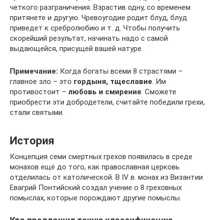
четкого разграничения. Взрастив одну, со временем
притянете и другую. Чревоугодие родит блуд, блуд
приведет к сребролюбию и т. д. Чтобы получить
скорейший результат, начинать надо с самой
выдающейся, присущей вашей натуре.
Примечание:
Когда богаты всеми 8 страстями –
главное зло – это
гордыня, тщеславие
. Им
противостоит –
любовь и смирение
. Сможете
приобрести эти добродетели, считайте победили грехи,
стали святыми.
История
Концепция семи смертных грехов появилась в среде
монахов ещё до того, как православная церковь
отделилась от католической. В IV в. монах из Византии
Евагрий Понтийский создал учение о 8 греховных
помыслах, которые порождают другие помыслы.