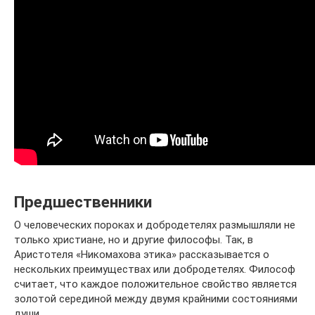
Предшественники
О человеческих пороках и добродетелях размышляли не
только христиане, но и другие философы. Так, в
Аристотеля «Никомахова этика» рассказывается о
нескольких преимуществах или добродетелях. Философ
считает, что каждое положительное свойство является
золотой серединой между двумя крайними состояниями
души.