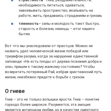
страстность
– гнев, раздражительность,
необходимость питаться, одеваться,
завоевывать пространство, вкалывать на
работе, жить, предаваясь страданиям и грехам;
тленность
– силы и молодость тают быстро,
старость и болезни, немощь – итог нашего
бытия.
Вот что мы унаследовали от праотцов. Можно ли
назвать удел человеческой жизни победой или
триумфом разума, когда за нарушение единственной
заповеди: «Не есть плоды от дерева познания добра и
зла», пришли к такому жалкому состоянию? Чтобы
возвратить потерянный Рай, избрав христианский путь
жизни, неизбежно придете к борьбе с грехом.
О гневе
Гнев – это не только вспышки ярости. Гнев – понятие
гораздо более широкое. Разумеется, эта эмоция
является антиподом любви, но в качестве смертного