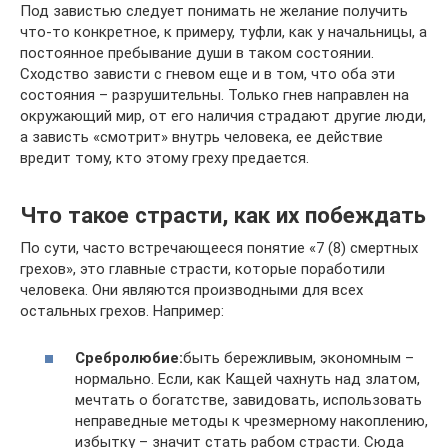
Под завистью следует понимать не желание получить
что-то конкретное, к примеру, туфли, как у начальницы, а
постоянное пребывание души в таком состоянии.
Сходство зависти с гневом еще и в том, что оба эти
состояния – разрушительны. Только гнев направлен на
окружающий мир, от его наличия страдают другие люди,
а зависть «смотрит» внутрь человека, ее действие
вредит тому, кто этому греху предается.
Что такое страсти, как их побеждать
По сути, часто встречающееся понятие «7 (8) смертных
грехов», это главные страсти, которые поработили
человека. Они являются производными для всех
остальных грехов. Например:
Сребролюбие:
быть бережливым, экономным –
нормально. Если, как Кащей чахнуть над златом,
мечтать о богатстве, завидовать, использовать
неправедные методы к чрезмерному накоплению,
избытку – значит стать рабом страсти. Сюда