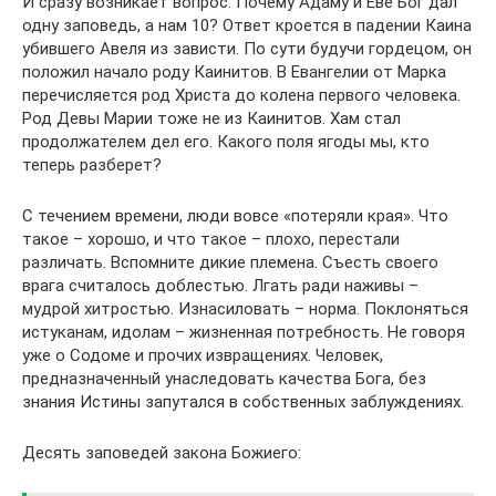
И сразу возникает вопрос: Почему Адаму и Еве Бог дал
одну заповедь, а нам 10? Ответ кроется в падении Каина
убившего Авеля из зависти. По сути будучи гордецом, он
положил начало роду Каинитов. В Евангелии от Марка
перечисляется род Христа до колена первого человека.
Род Девы Марии тоже не из Каинитов. Хам стал
продолжателем дел его. Какого поля ягоды мы, кто
теперь разберет?
С течением времени, люди вовсе «потеряли края». Что
такое – хорошо, и что такое – плохо, перестали
различать. Вспомните дикие племена. Съесть своего
врага считалось доблестью. Лгать ради наживы –
мудрой хитростью. Изнасиловать – норма. Поклоняться
истуканам, идолам – жизненная потребность. Не говоря
уже о Содоме и прочих извращениях. Человек,
предназначенный унаследовать качества Бога, без
знания Истины запутался в собственных заблуждениях.
Десять заповедей закона Божиего: