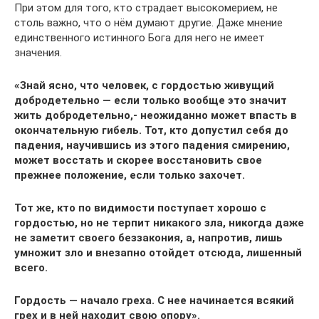
При этом для того, кто страдает высокомерием, не
столь важно, что о нём думают другие. Даже мнение
единственного истинного Бога для него не имеет
значения.
«Знай ясно, что человек, с гордостью живущий
добродетельно — если только вообще это значит
жить добродетельно,- неожиданно может впасть в
окончательную гибель. Тот, кто допустил себя до
падения, научившись из этого падения смирению,
может восстать и скорее восстановить свое
прежнее положение, если только захочет.
Тот же, кто по видимости поступает хорошо с
гордостью, но не терпит никакого зла, никогда даже
не заметит своего беззакония, а, напротив, лишь
умножит зло и внезапно отойдет отсюда, лишенный
всего.
Гордость — начало греха. С нее начинается всякий
грех и в ней находит свою опору».