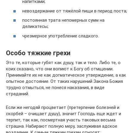
напитками;
невоздержание от тяжёлой пищи в период поста;
постоянная трата непомерных сумм на
деликатесы;
чрезмерное употребление сладкого.
Особо тяжкие грехи
Это те, которые губят как душу, так и тело. Либо те, о
коих сказано, что они вопиют к Богу об отмщении.
Принимайте их не как догматическое утверждение, а как
опытное достояние. От таких нарушений Закона Божия
трудно отмыться, не понеся наказания, в виде
страданий.
Если же негодяй процветает (претерпение болезней и
скорбей – очищает душу), значит Господь еще ждет и
терпит, так как, посмертная участь таковых весьма
страшна. Набирают полную меру, заслуживая адское
воздаяние. К самым тяжким грехам относят: