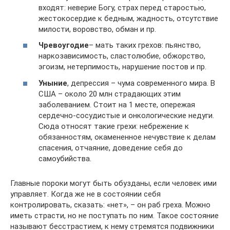
входят: неверие Богу, страх перед старостью,
жестокосердие к бедным, жадность, отсутствие
милости, воровство, обман и пр.
Чревоугодие
– мать таких грехов: пьянство,
наркозависимость, сластолюбие, обжорство,
эгоизм, нетерпимость, нарушение постов и пр.
Уныние
, депрессия – чума современного мира. В
США – около 20 млн страдающих этим
заболеванием. Стоит на 1 месте, опережая
сердечно-сосудистые и онкологические недуги.
Сюда относят такие грехи: небрежение к
обязанностям, окамененное нечувствие к делам
спасения, отчаяние, доведение себя до
самоубийства.
Главные пороки могут быть обузданы, если человек ими
управляет. Когда же не в состоянии себя
контролировать, сказать: «нет», – он раб греха. Можно
иметь страсти, но не поступать по ним. Такое состояние
называют бесстрастием, к нему стремятся подвижники