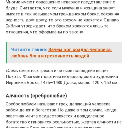
Многие имеют совершенно неверное представление о
блуде. Считается, что если мужчина и женщина живут
вместе в так называемом гражданском браке, сохраняя
верность друг другу, то это грехом не является. Однако
Библия утверждает, что браком являются лишь те
отношения, что оформлены по закону.
Читайте также:
Зачем Бог создал человека:
любовь Бога и греховность людей
«Семь смертных грехов и четыре последние вещи»
Похоть. Фрагмент картины нидерландского художника
Иеронима Босха, 1475—1480 Доска, масло. 120 × 150 см
Алчность (сребролюбие)
Сребролюбием называют грех, делающий человека
рабом денег и богатства. Но даже в том случае, когда
заветная мечта осуществляется и вожделенное
богатство становится реальностью, жертва алчности не
благодарит Бога за свой успех и не занимается